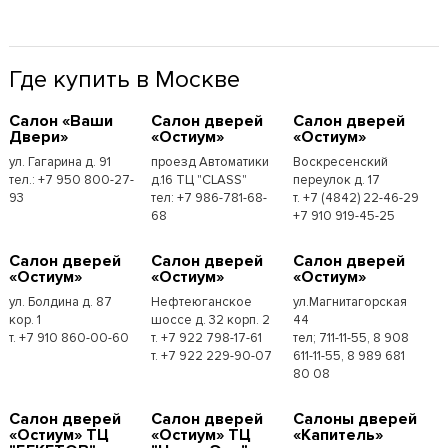
Где купить в Москве
Cалон «Ваши
Cалон дверей
Cалон дверей
Двери»
«Остиум»
«Остиум»
ул. Гагарина д. 91
проезд Автоматики
Воскресенский
тел.: +7 950 800-27-
д.16 ТЦ "CLASS"
переулок д. 17
93
тел: +7 986-781-68-
т. +7 (4842) 22-46-29
68
+7 910 919-45-25
Cалон дверей
Cалон дверей
Cалон дверей
«Остиум»
«Остиум»
«Остиум»
ул. Болдина д. 87
Нефтеюганское
ул.Магнитагорская
кор. 1
шоссе д. 32 корп. 2
44
т. +7 910 860-00-60
т. +7 922 798-17-61
тел; 711-11-55, 8 908
т. +7 922 229-90-07
611-11-55, 8 989 681
80 08
Cалон дверей
Cалон дверей
Cалоны дверей
«Остиум» ТЦ
«Остиум» ТЦ
«Капитель»