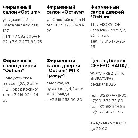
Фирменный
Фирменный
Фирменный
салон «Ostium»
салон «Остиум»
салон дверей
"Ostium"
ул. Дарвина 2 ТЦ
ул. Олимпийская д.14
ТЦ ДЕКОРАТОР
"Мега Мебель" пав.
тел.: +7 902 353-20-
Рязанский пр-т, д.2,
127
20
к.3, 2 этаж
Тел.: +7 982 305-41-
Тел:.+7 916 175-25-
22, +7 912 477-99-25
85
Фирменный
Фирменный
Центр Дверей
салон дверей
салон дверей
СЕВЕРО-ЗАПАД
"Ostium"
"Ostium" МТК
ул. Фучика д.9, ТК
Гранд-1
Новоухтомское
«КУБАТУРА»,
г.Москва, ул.
шоссе, д2А, 2 этаж
секция 1в.325
Бутаково, д.4, 1 этаж
ТЦ "Город Косино"
МТК Гранд-1
тел:. +7 916 024-44-
тел. (812)974-78-80;
т. +7 916 558-30-80
55
+7(901)374-78-80
тел. (812)986-19-95;
+7(962)686-19-95
ежедневно с 10.00
до 22.00