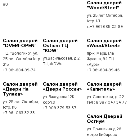
Салон дверей
80
"Wood/Steel"
ул. 25 лет Октября,
1стр. 1Л
т.:+7 961-685-03-89
Салон дверей
Салон дверей
Салон дверей
"DVERI-OPEN"
Ostium ТЦ
«Wood/Steel»
"KDW"
ТЦ. "Вологино", ул.
пр-к. Маршала
ул.Васильковая, д.2,
25 лет Октября 1стр.
Жукова, 94 ТЦ
ТЦ «KDW»
215
«Аура»
+7 961-684-99-74
+7 961-684-99-46
Салон дверей
Салон дверей
Салон дверей
«Двери На
«Двери России»
«Капитель»
Тулака»
ул. Бахтурова 12К
ул. Советская, д. 22
ул. 25 лет Октября,
корп.9
тел : 8 987 047 34 77
1стр. 116
+7 909-379-53-37
+7 961-063-32-33
Салон Дверей
Остиум
ул. Пришвина д.26
метро Бибирево