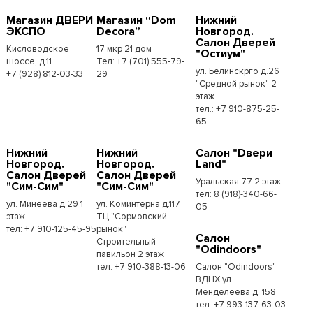
Магазин ДВЕРИ
Магазин “Dom
Нижний
ЭКСПО
Decora”
Новгород.
Салон Дверей
Кисловодское
17 мкр 21 дом
"Остиум"
шоссе, д.11
Тел: +7 (701) 555-79-
ул. Белинскрго д.26
+7 (928) 812-03-33
29
"Средной рынок" 2
этаж
тел.: +7 910-875-25-
65
Нижний
Нижний
Салон "Dвери
Новгород.
Новгород.
Land"
Салон Дверей
Салон Дверей
Уральская 77 2 этаж
"Сим-Сим"
"Сим-Сим"
тел: 8 (918)-340-66-
ул. Минеева д.29 1
ул. Коминтерна д.117
05
этаж
ТЦ "Сормовский
тел: +7 910-125-45-95
рынок"
Салон
Строительный
"Odindoors"
павильон 2 этаж
тел: +7 910-388-13-06
Салон "Odindoors"
ВДНХ ул.
Менделеева д. 158
тел: +7 993-137-63-03