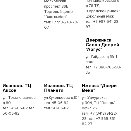
пр-т Циолковского
Московский
д.78 ТД
проспект 89Б
"Городской рынок"
Торговый центр
цокольный этаж
"Ваш выбор"
тел: +7 987-541-28-
тел: +7 919-249-70-
97
07
Дзержинск.
Салон Дверей
"Аргус"
ул. Гайдара д.51г 1
этаж.
тел: +7 986-766-50-
35
Иваново. ТЦ
Иваново. ТЦ
Ижевск "Двери
Аксон
Планета
Века"
ул. Текстильщиков
ул.Куконковых д.104
ул. Удмуртская,
д.80
тел.:45-06-82
д.304, ТЦ "Гвоздь",
тел.: 45-06-82 тел.:
тел.:50-06-82
офис 25
50-06-82
тел.: +7 (3412) 91-22-
28 тел.: +7 965-851-
82-27