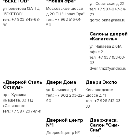
"БЕКЕТОВ"
"Новая Эра"
ул. Советская д.22
ул. Бекетова 13А ТЦ
Московское шоссе
тел.:+7 987-047-34-
"БЕКЕТОВ"
д.20 ТЦ "Новая Эра"
77
тел.: +7 903 849-68-
тел.: +7 962 516-01-
gorod.okna@mail.ru
98
50
Cалоны дверей
«Капитель»
ул. Чапаева д.61А,
офис.2
тел.: +7 937 153-03-
03
dveri.tmz@yandex.ru
«Дверной Стиль
Двери Дома
Двери Экспо
Остиум»
ул. Калинина д.4
Кисловодское
пр-т. Хусаина
тел.: +7 902 203-22-
шоссе д. 11
Ямашева, 93 ТЦ
90
тел.: +7 928 812-03-
«Савиново»
33
тел.: +7 987 297-81-11
Дверной центр
Дзержинск.
№1
Салон "Сим-
Сим"
Дверной центр №1