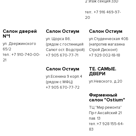
2 этаж секция 33D
тел:. +7 916 469-97-
20
Салон дверей
Салон Остиум
Салон Остиум
№1
ул. Щорса 8б,
ул.Студенческая 40Б
ул. Дзержинского
(рядом с гостиницей
(напротив магазина
65/2
Салют ост. Водстрой)
Строй Дисконт)
тел.: +7 910-740-00-
+7 905 670-77-71
+7 929 002-18-18
21
Салон Остиум
ТЕ. САМЫЕ.
ДВЕРИ
ул.Есенина 9 корп.4
ул.Невского, д.20
(рядом с МФЦ)
+7 905 670-77-72
Фирменный
салон "Ostium"
ТЦ "Мир ремонта"
Пр-т Аксайский 21
пав. 13
тел.:+7 928 155-64-
83