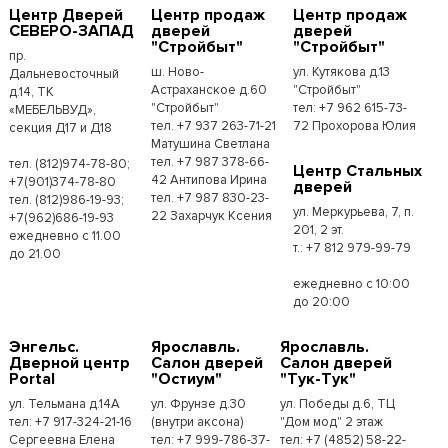
Центр Дверей
Центр продаж
Центр продаж
СЕВЕРО-ЗАПАД
дверей
дверей
"Стройбыт"
"Стройбыт"
пр.
ш. Ново-
ул. Кутякова д.13
Дальневосточный
Астраханское д.60
"Стройбыт"
д.14, ТК
"Стройбыт"
тел: +7 962 615-73-
«МЕБЕЛЬВУД»,
тел. +7 937 263-71-21
72 Прохорова Юлия
секция Д17 и Д18
Матушина Светлана
тел. +7 987 378-66-
тел. (812)974-78-80;
Центр Стальных
42 Антипова Ирина
+7(901)374-78-80
дверей
тел. +7 987 830-23-
тел. (812)986-19-93;
ул. Меркурьева, 7, п.
22 Захарчук Ксения
+7(962)686-19-93
201, 2 эт.
ежедневно с 11.00
т.: +7 812 979-99-79
до 21.00
ежедневно с 10:00
до 20:00
Энгельс.
Ярославль.
Ярославль.
Дверной центр
Салон дверей
Салон дверей
Portal
"Остиум"
"Тук-Тук"
ул. Тельмана д.14А
ул. Фрунзе д.30
ул. Победы д.6, ТЦ
тел: +7 917-324-21-16
(внутри аксона)
"Дом мод" 2 этаж
Сергеевна Елена
тел: +7 999-786-37-
тел: +7 (4852) 58-22-