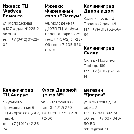
Ижевск ТЦ
Ижевск
Калининград
"Азбука
Фирменный
Двери в дом
Ремонта
салон "Остиум"
Калининград, ТЦ
ул. Молодежная
ул. Молодёжная,
Полоцкий дом. 49
д.107 отдел №229 2-
д.107Б ТЦ "Азбука
тел.: +7(4012) 52-66-
ой этаж
Ремонта" офис 229
94
тел:. +7 (3412) 91-22-
тел.: +7 (3412) 9 1-22-
09
09 тел.: +7 905-876-
Калининград
60-01
Склад
Склад - Проспект
Победы 169,
тел.:​ +7 (4012) 52-66-
14
Калининград
Курск Дверной
магазин
ТЦ Акорус
центр №1
"Дверич"
п.Кутузово,
ул. Литовская 10Б
ул. Комарова д.38
Промышленная 6,
тел.: 8 (4712) 270-
офис 2
ТЦ Акорус секция 2,
700 тел.: +7 910-314-
тел.: +7 937 843-50-
пав. 4.
42-00
50, тел.: +7 937 840-
тел.: +7 (4012) 42-36-
50-50
24
hrr50@mail.ru