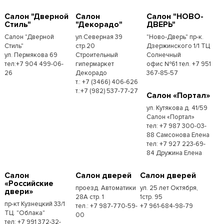
Салон "Дверной
Салон
Салон "НОВО-
Стиль"
"Декорадо"
ДВЕРЬ"
Салон "Дверной
ул.Северная 39
"Ново-Дверь" пр-к.
Стиль"
стр.20
Дзержинского 1/1 ТЦ
ул. Пермякова 69
Строительный
Солнечный
тел:+7 904 499-06-
гипермаркет
офис №61 тел. +7 951
26
Декорадо
367-85-57
т.: +7 (3466) 406-626
т.:+7 (982) 537-77-27
Салон «Портал»
ул. Кутякова д. 41/59
Салон «Портал»
тел: +7 987 300-03-
88 Самсонова Елена
тел: +7 927 223-69-
84 Дружина Елена
Салон
Салон дверей
Салон дверей
«Российские
проезд. Автоматики
ул. 25 лет Октября,
двери»
28А стр. 1
1стр. 95
пр-кт Кузнецкий 33/1
тел.: +7 987-770-59-
+7 961-684-98-79
ТЦ. "Облака"
00
тел: +7 991 372-32-