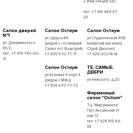
2 этаж секция 33D
тел:. +7 916 469-97-
20
Салон дверей
Салон Остиум
Салон Остиум
№1
ул. Щорса 8б,
ул.Студенческая 40Б
ул. Дзержинского
(рядом с гостиницей
(напротив магазина
65/2
Салют ост. Водстрой)
Строй Дисконт)
тел.: +7 910-740-00-
+7 905 670-77-71
+7 929 002-18-18
21
Салон Остиум
ТЕ. САМЫЕ.
ДВЕРИ
ул.Есенина 9 корп.4
ул.Невского, д.20
(рядом с МФЦ)
+7 905 670-77-72
Фирменный
салон "Ostium"
ТЦ "Мир ремонта"
Пр-т Аксайский 21
пав. 13
тел.:+7 928 155-64-
83