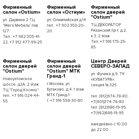
Фирменный
Фирменный
Фирменный
салон «Ostium»
салон «Остиум»
салон дверей
"Ostium"
ул. Дарвина 2 ТЦ
ул. Олимпийская д.14
ТЦ ДЕКОРАТОР
"Мега Мебель" пав.
тел.: +7 902 353-20-
Рязанский пр-т, д.2,
127
20
к.3, 2 этаж
Тел.: +7 982 305-41-
Тел:.+7 916 175-25-
22, +7 912 477-99-25
85
Фирменный
Фирменный
Центр Дверей
салон дверей
салон дверей
СЕВЕРО-ЗАПАД
"Ostium"
"Ostium" МТК
ул. Фучика д.9, ТК
Гранд-1
Новоухтомское
«КУБАТУРА»,
г.Москва, ул.
шоссе, д2А, 2 этаж
секция 1в.325
Бутаково, д.4, 1 этаж
ТЦ "Город Косино"
МТК Гранд-1
тел:. +7 916 024-44-
тел. (812)974-78-80;
т. +7 916 558-30-80
55
+7(901)374-78-80
тел. (812)986-19-95;
+7(962)686-19-95
ежедневно с 10.00
до 22.00