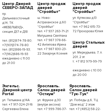
Центр Дверей
Центр продаж
Центр продаж
СЕВЕРО-ЗАПАД
дверей
дверей
"Стройбыт"
"Стройбыт"
пр.
ш. Ново-
ул. Кутякова д.13
Дальневосточный
Астраханское д.60
"Стройбыт"
д.14, ТК
"Стройбыт"
тел: +7 962 615-73-
«МЕБЕЛЬВУД»,
тел. +7 937 263-71-21
72 Прохорова Юлия
секция Д17 и Д18
Матушина Светлана
тел. +7 987 378-66-
тел. (812)974-78-80;
Центр Стальных
42 Антипова Ирина
+7(901)374-78-80
дверей
тел. +7 987 830-23-
тел. (812)986-19-93;
ул. Меркурьева, 7, п.
22 Захарчук Ксения
+7(962)686-19-93
201, 2 эт.
ежедневно с 11.00
т.: +7 812 979-99-79
до 21.00
ежедневно с 10:00
до 20:00
Энгельс.
Ярославль.
Ярославль.
Дверной центр
Салон дверей
Салон дверей
Portal
"Остиум"
"Тук-Тук"
ул. Тельмана д.14А
ул. Фрунзе д.30
ул. Победы д.6, ТЦ
тел: +7 917-324-21-16
(внутри аксона)
"Дом мод" 2 этаж
Сергеевна Елена
тел: +7 999-786-37-
тел: +7 (4852) 58-22-