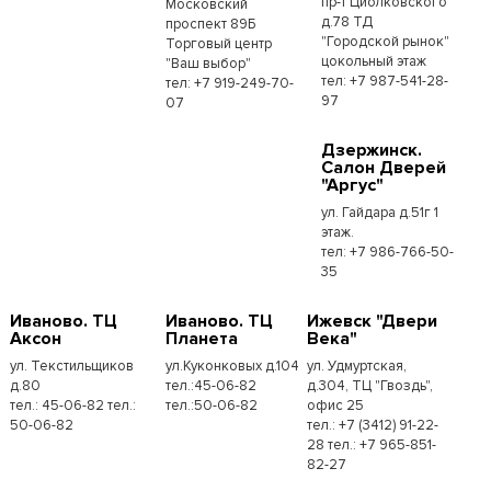
пр-т Циолковского
Московский
д.78 ТД
проспект 89Б
"Городской рынок"
Торговый центр
цокольный этаж
"Ваш выбор"
тел: +7 987-541-28-
тел: +7 919-249-70-
97
07
Дзержинск.
Салон Дверей
"Аргус"
ул. Гайдара д.51г 1
этаж.
тел: +7 986-766-50-
35
Иваново. ТЦ
Иваново. ТЦ
Ижевск "Двери
Аксон
Планета
Века"
ул. Текстильщиков
ул.Куконковых д.104
ул. Удмуртская,
д.80
тел.:45-06-82
д.304, ТЦ "Гвоздь",
тел.: 45-06-82 тел.:
тел.:50-06-82
офис 25
50-06-82
тел.: +7 (3412) 91-22-
28 тел.: +7 965-851-
82-27