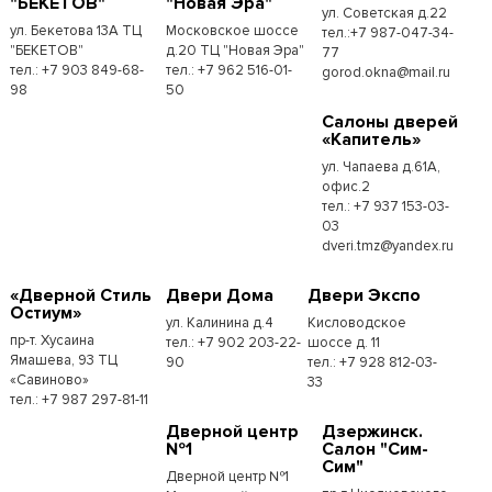
"БЕКЕТОВ"
"Новая Эра"
ул. Советская д.22
ул. Бекетова 13А ТЦ
Московское шоссе
тел.:+7 987-047-34-
"БЕКЕТОВ"
д.20 ТЦ "Новая Эра"
77
тел.: +7 903 849-68-
тел.: +7 962 516-01-
gorod.okna@mail.ru
98
50
Cалоны дверей
«Капитель»
ул. Чапаева д.61А,
офис.2
тел.: +7 937 153-03-
03
dveri.tmz@yandex.ru
«Дверной Стиль
Двери Дома
Двери Экспо
Остиум»
ул. Калинина д.4
Кисловодское
пр-т. Хусаина
тел.: +7 902 203-22-
шоссе д. 11
Ямашева, 93 ТЦ
90
тел.: +7 928 812-03-
«Савиново»
33
тел.: +7 987 297-81-11
Дверной центр
Дзержинск.
№1
Салон "Сим-
Сим"
Дверной центр №1