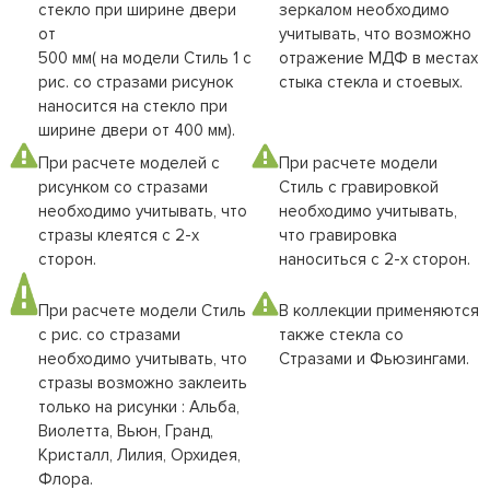
стекло при ширине двери
зеркалом необходимо
от
учитывать, что возможно
500 мм( на модели Стиль 1 с
отражение МДФ в местах
рис. со стразами рисунок
стыка стекла и стоевых.
наносится на стекло при
ширине двери от 400 мм).
При расчете моделей с
При расчете модели
рисунком со стразами
Стиль с гравировкой
необходимо учитывать, что
необходимо учитывать,
стразы клеятся с 2-х
что гравировка
сторон.
наноситься с 2-х сторон.
При расчете модели Стиль
В коллекции применяются
с рис. со стразами
также стекла со
необходимо учитывать, что
Стразами и Фьюзингами.
стразы возможно заклеить
только на рисунки : Альба,
Виолетта, Вьюн, Гранд,
Кристалл, Лилия, Орхидея,
Флора.