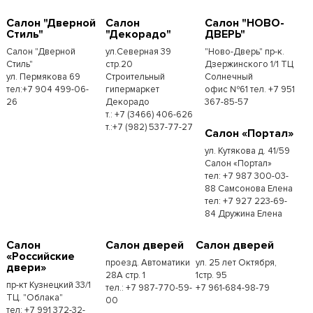
Салон "Дверной
Салон
Салон "НОВО-
Стиль"
"Декорадо"
ДВЕРЬ"
Салон "Дверной
ул.Северная 39
"Ново-Дверь" пр-к.
Стиль"
стр.20
Дзержинского 1/1 ТЦ
ул. Пермякова 69
Строительный
Солнечный
тел:+7 904 499-06-
гипермаркет
офис №61 тел. +7 951
26
Декорадо
367-85-57
т.: +7 (3466) 406-626
т.:+7 (982) 537-77-27
Салон «Портал»
ул. Кутякова д. 41/59
Салон «Портал»
тел: +7 987 300-03-
88 Самсонова Елена
тел: +7 927 223-69-
84 Дружина Елена
Салон
Салон дверей
Салон дверей
«Российские
проезд. Автоматики
ул. 25 лет Октября,
двери»
28А стр. 1
1стр. 95
пр-кт Кузнецкий 33/1
тел.: +7 987-770-59-
+7 961-684-98-79
ТЦ. "Облака"
00
тел: +7 991 372-32-