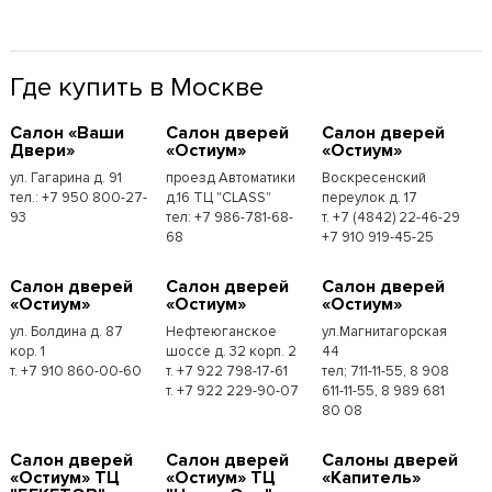
Где купить в Москве
Cалон «Ваши
Cалон дверей
Cалон дверей
Двери»
«Остиум»
«Остиум»
ул. Гагарина д. 91
проезд Автоматики
Воскресенский
тел.: +7 950 800-27-
д.16 ТЦ "CLASS"
переулок д. 17
93
тел: +7 986-781-68-
т. +7 (4842) 22-46-29
68
+7 910 919-45-25
Cалон дверей
Cалон дверей
Cалон дверей
«Остиум»
«Остиум»
«Остиум»
ул. Болдина д. 87
Нефтеюганское
ул.Магнитагорская
кор. 1
шоссе д. 32 корп. 2
44
т. +7 910 860-00-60
т. +7 922 798-17-61
тел; 711-11-55, 8 908
т. +7 922 229-90-07
611-11-55, 8 989 681
80 08
Cалон дверей
Cалон дверей
Cалоны дверей
«Остиум» ТЦ
«Остиум» ТЦ
«Капитель»