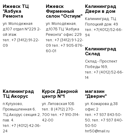
Ижевск ТЦ
Ижевск
Калининград
"Азбука
Фирменный
Двери в дом
Ремонта
салон "Остиум"
Калининград, ТЦ
ул. Молодежная
ул. Молодёжная,
Полоцкий дом. 49
д.107 отдел №229 2-
д.107Б ТЦ "Азбука
тел.: +7(4012) 52-66-
ой этаж
Ремонта" офис 229
94
тел:. +7 (3412) 91-22-
тел.: +7 (3412) 9 1-22-
09
09 тел.: +7 905-876-
Калининград
60-01
Склад
Склад - Проспект
Победы 169,
тел.:​ +7 (4012) 52-66-
14
Калининград
Курск Дверной
магазин
ТЦ Акорус
центр №1
"Дверич"
п.Кутузово,
ул. Литовская 10Б
ул. Комарова д.38
Промышленная 6,
тел.: 8 (4712) 270-
офис 2
ТЦ Акорус секция 2,
700 тел.: +7 910-314-
тел.: +7 937 843-50-
пав. 4.
42-00
50, тел.: +7 937 840-
тел.: +7 (4012) 42-36-
50-50
24
hrr50@mail.ru