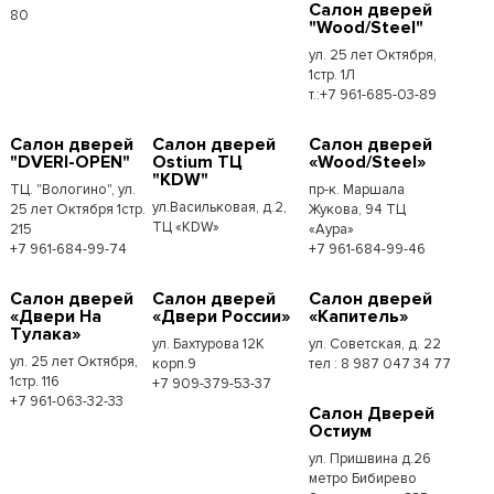
Салон дверей
80
"Wood/Steel"
ул. 25 лет Октября,
1стр. 1Л
т.:+7 961-685-03-89
Салон дверей
Салон дверей
Салон дверей
"DVERI-OPEN"
Ostium ТЦ
«Wood/Steel»
"KDW"
ТЦ. "Вологино", ул.
пр-к. Маршала
ул.Васильковая, д.2,
25 лет Октября 1стр.
Жукова, 94 ТЦ
ТЦ «KDW»
215
«Аура»
+7 961-684-99-74
+7 961-684-99-46
Салон дверей
Салон дверей
Салон дверей
«Двери На
«Двери России»
«Капитель»
Тулака»
ул. Бахтурова 12К
ул. Советская, д. 22
ул. 25 лет Октября,
корп.9
тел : 8 987 047 34 77
1стр. 116
+7 909-379-53-37
+7 961-063-32-33
Салон Дверей
Остиум
ул. Пришвина д.26
метро Бибирево