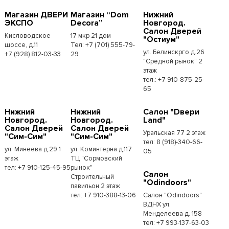
Магазин ДВЕРИ
Магазин “Dom
Нижний
ЭКСПО
Decora”
Новгород.
Салон Дверей
Кисловодское
17 мкр 21 дом
"Остиум"
шоссе, д.11
Тел: +7 (701) 555-79-
ул. Белинскрго д.26
+7 (928) 812-03-33
29
"Средной рынок" 2
этаж
тел.: +7 910-875-25-
65
Нижний
Нижний
Салон "Dвери
Новгород.
Новгород.
Land"
Салон Дверей
Салон Дверей
Уральская 77 2 этаж
"Сим-Сим"
"Сим-Сим"
тел: 8 (918)-340-66-
ул. Минеева д.29 1
ул. Коминтерна д.117
05
этаж
ТЦ "Сормовский
тел: +7 910-125-45-95
рынок"
Салон
Строительный
"Odindoors"
павильон 2 этаж
тел: +7 910-388-13-06
Салон "Odindoors"
ВДНХ ул.
Менделеева д. 158
тел: +7 993-137-63-03