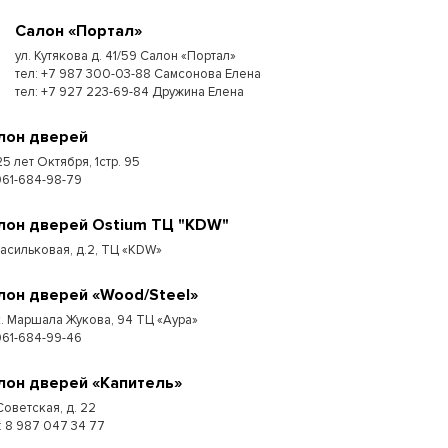
Салон «Портал»
ул. Кутякова д. 41/59 Салон «Портал»
тел: +7 987 300-03-88 Самсонова Елена
тел: +7 927 223-69-84 Дружина Елена
лон дверей
25 лет Октября, 1стр. 95
961-684-98-79
лон дверей Ostium ТЦ "KDW"
Васильковая, д.2, ТЦ «KDW»
лон дверей «Wood/Steel»
к. Маршала Жукова, 94 ТЦ «Аура»
961-684-99-46
лон дверей «Капитель»
Советская, д. 22
 : 8 987 047 34 77