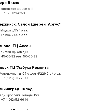
ери Экспо
ловодское шоссе д. 11
: +7 928 812-03-33
ержинск. Салон Дверей "Аргус"
Гайдара д.51г 1 этаж.
: +7 986-766-50-35
аново. ТЦ Аксон
 Текстильщиков д.80
: 45-06-82 тел.: 50-06-82
евск ТЦ "Азбука Ремонта
 Молодежная д.107 отдел №229 2-ой этаж
. +7 (3412) 91-22-09
лининград Склад
ад - Проспект Победы 169,
:​ +7 (4012) 52-66-14