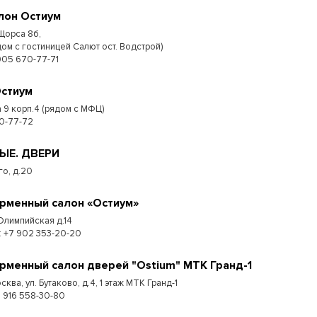
лон Остиум
 Щорса 8б,
дом с гостиницей Салют ост. Водстрой)
905 670-77-71
Остиум
 9 корп.4 (рядом с МФЦ)
0-77-72
МЫЕ. ДВЕРИ
го, д.20
рменный салон «Остиум»
 Олимпийская д.14
.: +7 902 353-20-20
рменный салон дверей "Ostium" МТК Гранд-1
сква, ул. Бутаково, д.4, 1 этаж МТК Гранд-1
+7 916 558-30-80