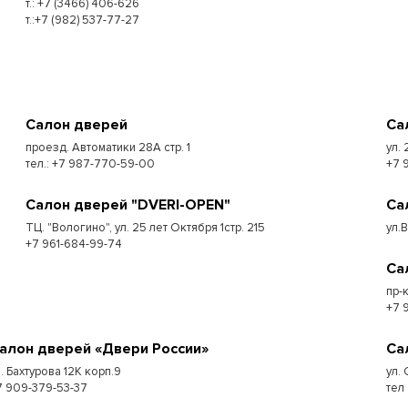
т.: +7 (3466) 406-626
т.:+7 (982) 537-77-27
Салон дверей
Са
проезд. Автоматики 28А стр. 1
ул. 
тел.: +7 987-770-59-00
+7 
Салон дверей "DVERI-OPEN"
Са
ТЦ. "Вологино", ул. 25 лет Октября 1стр. 215
ул.
+7 961-684-99-74
Са
пр-
+7 
алон дверей «Двери России»
Са
л. Бахтурова 12К корп.9
ул. 
7 909-379-53-37
тел