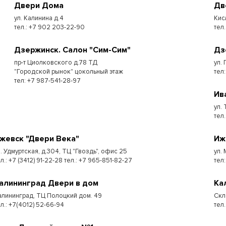
Двери Дома
Дв
ул. Калинина д.4
Кис
тел.: +7 902 203-22-90
тел.
Дзержинск. Салон "Сим-Сим"
Дз
пр-т Циолковского д.78 ТД
ул. 
"Городской рынок" цокольный этаж
тел
тел: +7 987-541-28-97
Ив
ул.
тел.
жевск "Двери Века"
Иж
л. Удмуртская, д.304, ТЦ "Гвоздь", офис 25
ул.
л.: +7 (3412) 91-22-28 тел.: +7 965-851-82-27
тел:
алининград Двери в дом
Ка
алининград, ТЦ Полоцкий дом. 49
Скл
ел.: +7(4012) 52-66-94
тел.