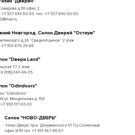
газин "Дверич"
 Комарова д.38 офис 2
.: +7 937 843-50-50, тел.: +7 937 840-50-50
50@mail.ru
жний Новгород. Салон Дверей "Остиум"
 Белинскрго д.26 "Средной рынок" 2 этаж
.: +7 910-875-25-65
лон "Dвери Land"
льская 77 2 этаж
 8 (918)-340-66-05
лон "Odindoors"
он "Odindoors"
Х ул. Менделеева д. 158
: +7 993-137-63-03
Салон "НОВО-ДВЕРЬ"
"Ново-Дверь" пр-к. Дзержинского 1/1 ТЦ Солнечный
офис №61 тел. +7 951 367-85-57