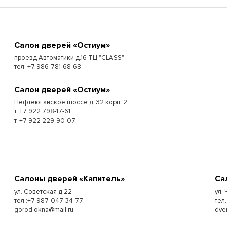
Cалон дверей «Остиум»
проезд Автоматики д.16 ТЦ "CLASS"
тел: +7 986-781-68-68
Cалон дверей «Остиум»
Нефтеюганское шоссе д. 32 корп. 2
т. +7 922 798-17-61
т. +7 922 229-90-07
Cалоны дверей «Капитель»
Cа
ул. Советская д.22
ул.
тел.:+7 987-047-34-77
тел.
gorod.okna@mail.ru
dve