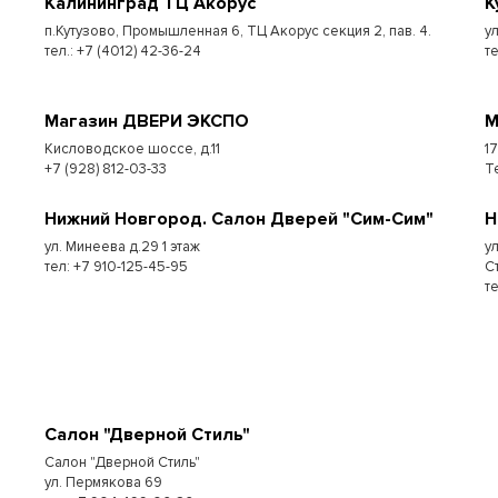
Калининград ТЦ Акорус
К
п.Кутузово, Промышленная 6, ТЦ Акорус секция 2, пав. 4.
у
тел.: +7 (4012) 42-36-24
те
Магазин ДВЕРИ ЭКСПО
М
Кисловодское шоссе, д.11
1
+7 (928) 812-03-33
Т
Нижний Новгород. Салон Дверей "Сим-Сим"
Н
ул. Минеева д.29 1 этаж
у
тел: +7 910-125-45-95
С
т
Салон "Дверной Стиль"
Салон "Дверной Стиль"
ул. Пермякова 69