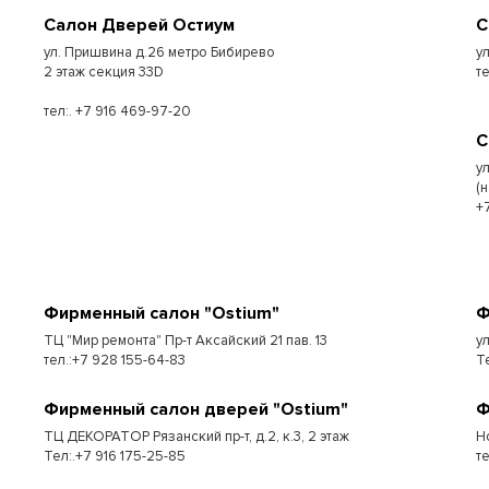
Салон Дверей Остиум
С
ул. Пришвина д.26 метро Бибирево
у
2 этаж секция 33D
т
тел:. +7 916 469-97-20
С
у
(
+
Фирменный салон "Ostium"
Ф
ТЦ "Мир ремонта" Пр-т Аксайский 21 пав. 13
у
тел.:+7 928 155-64-83
Т
Фирменный салон дверей "Ostium"
Ф
ТЦ ДЕКОРАТОР Рязанский пр-т, д.2, к.3, 2 этаж
Н
Тел:.+7 916 175-25-85
т