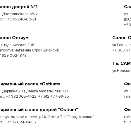
алон дверей №1
Са
л. Дзержинского 65/2
ул.
ел.: +7 910-740-00-21
(ря
+7 
алон Остиум
Салон 
л.Студенческая 40Б
ул.Есенина
напротив магазина Строй Дисконт)
+7 905 67
7 929 002-18-18
ТЕ. СА
ул.Невско
ирменный салон «Ostium»
Фи
л. Дарвина 2 ТЦ "Мега Мебель" пав. 127
ул.
ел.: +7 982 305-41-22, +7 912 477-99-25
тел
ирменный салон дверей "Ostium"
Фи
овоухтомское шоссе, д2А, 2 этаж ТЦ "Город Косино"
г.Мо
ел:. +7 916 024-44-55
т. 