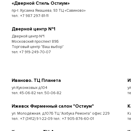
«Дверной Стиль Остиум»
пр-т. Хусаина Ямашева, 93 ТЦ «Савиново»
тел.: +7 987 297-81-11
Дверной центр №1
Дверной центр №1
Московский проспект 89Б
Торговый центр "Ваш выбор"
тел: +7 919-249-70-07
Иваново. ТЦ Планета
И
ул.Куконковых д.104
у
тел.:45-06-82 тел.:50-06-82
те
Ижевск Фирменный салон "Остиум"
К
ул. Молодёжная, д.107Б ТЦ "Азбука Ремонта" офис 229
К
тел.: +7 (3412) 9 1-22-09 тел.: +7 905-876-60-01
т