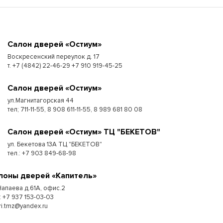
Cалон дверей «Остиум»
Воскресенский переулок д. 17
т. +7 (4842) 22-46-29 +7 910 919-45-25
Cалон дверей «Остиум»
ул.Магнитагорская 44
тел; 711-11-55, 8 908 611-11-55, 8 989 681 80 08
Cалон дверей «Остиум» ТЦ "БЕКЕТОВ"
ул. Бекетова 13А ТЦ "БЕКЕТОВ"
тел.: +7 903 849-68-98
лоны дверей «Капитель»
 Чапаева д.61А, офис.2
: +7 937 153-03-03
ri.tmz@yandex.ru