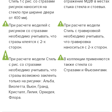
Стиль 1 с рис. со стразами
отражение МДФ в местах
рисунок наносится на
стыка стекла и стоевых.
стекло при ширине двери
от 400 мм).
При расчете моделей с
При расчете модели
рисунком со стразами
Стиль с гравировкой
необходимо учитывать, что
необходимо учитывать,
стразы клеятся с 2-х
что гравировка
сторон.
наноситься с 2-х сторон.
При расчете модели Стиль
В коллекции применяются
с рис. со стразами
также стекла со
необходимо учитывать, что
Стразами и Фьюзингами.
стразы возможно заклеить
только на рисунки : Альба,
Виолетта, Вьюн, Гранд,
Кристалл, Лилия, Орхидея,
Флора.