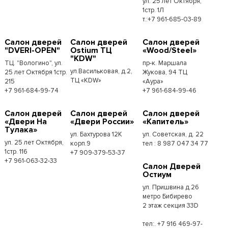
ул. 25 лет Октября,
1стр. 1Л
т.:+7 961-685-03-89
Салон дверей
Салон дверей
Салон дверей
"DVERI-OPEN"
Ostium ТЦ
«Wood/Steel»
"KDW"
ТЦ. "Вологино", ул.
пр-к. Маршала
ул.Васильковая, д.2,
25 лет Октября 1стр.
Жукова, 94 ТЦ
ТЦ «KDW»
215
«Аура»
+7 961-684-99-74
+7 961-684-99-46
Салон дверей
Салон дверей
Салон дверей
«Двери На
«Двери России»
«Капитель»
Тулака»
ул. Бахтурова 12К
ул. Советская, д. 22
ул. 25 лет Октября,
корп.9
тел : 8 987 047 34 77
1стр. 116
+7 909-379-53-37
+7 961-063-32-33
Салон Дверей
Остиум
ул. Пришвина д.26
метро Бибирево
2 этаж секция 33D
тел:. +7 916 469-97-