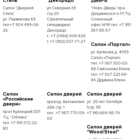
Стиль"
"Декорадо"
ДВЕРЬ"
Салон "Дверной
ул.Северная 39
"Ново-Дверь" пр-к.
Стиль"
стр.20
Дзержинского 1/1 ТЦ
ул. Пермякова 69
Строительный
Солнечный
тел:+7 904 499-06-
гипермаркет
офис №61 тел. +7 951
26
Декорадо
367-85-57
т.: +7 (3466) 406-626
т.:+7 (982) 537-77-27
Салон «Портал»
ул. Кутякова д. 41/59
Салон «Портал»
тел: +7 987 300-03-
88 Самсонова Елена
тел: +7 927 223-69-
84 Дружина Елена
Салон
Салон дверей
Салон дверей
«Российские
проезд. Автоматики
ул. 25 лет Октября,
двери»
28А стр. 1
1стр. 95
пр-кт Кузнецкий 33/1
тел.: +7 987-770-59-
+7 961-684-98-79
ТЦ. "Облака"
00
тел: +7 991 372-32-
Салон дверей
80
"Wood/Steel"