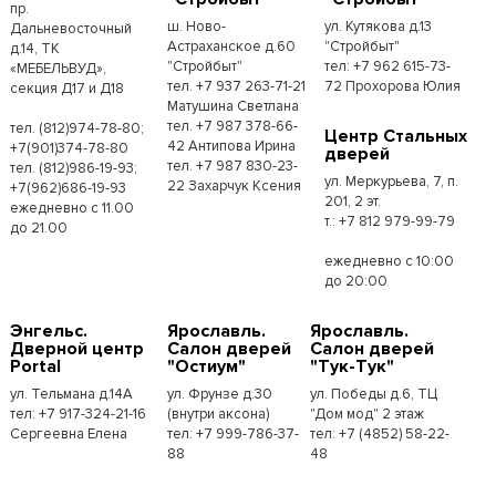
пр.
ш. Ново-
ул. Кутякова д.13
Дальневосточный
Астраханское д.60
"Стройбыт"
д.14, ТК
"Стройбыт"
тел: +7 962 615-73-
«МЕБЕЛЬВУД»,
тел. +7 937 263-71-21
72 Прохорова Юлия
секция Д17 и Д18
Матушина Светлана
тел. +7 987 378-66-
тел. (812)974-78-80;
Центр Стальных
42 Антипова Ирина
+7(901)374-78-80
дверей
тел. +7 987 830-23-
тел. (812)986-19-93;
ул. Меркурьева, 7, п.
22 Захарчук Ксения
+7(962)686-19-93
201, 2 эт.
ежедневно с 11.00
т.: +7 812 979-99-79
до 21.00
ежедневно с 10:00
до 20:00
Энгельс.
Ярославль.
Ярославль.
Дверной центр
Салон дверей
Салон дверей
Portal
"Остиум"
"Тук-Тук"
ул. Тельмана д.14А
ул. Фрунзе д.30
ул. Победы д.6, ТЦ
тел: +7 917-324-21-16
(внутри аксона)
"Дом мод" 2 этаж
Сергеевна Елена
тел: +7 999-786-37-
тел: +7 (4852) 58-22-
88
48