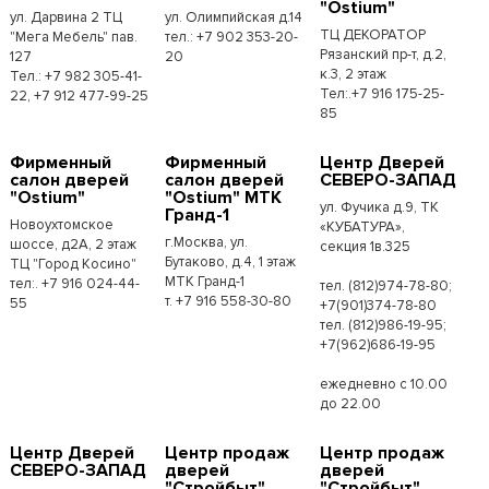
"Ostium"
ул. Дарвина 2 ТЦ
ул. Олимпийская д.14
ТЦ ДЕКОРАТОР
"Мега Мебель" пав.
тел.: +7 902 353-20-
Рязанский пр-т, д.2,
127
20
к.3, 2 этаж
Тел.: +7 982 305-41-
Тел:.+7 916 175-25-
22, +7 912 477-99-25
85
Фирменный
Фирменный
Центр Дверей
салон дверей
салон дверей
СЕВЕРО-ЗАПАД
"Ostium"
"Ostium" МТК
ул. Фучика д.9, ТК
Гранд-1
Новоухтомское
«КУБАТУРА»,
г.Москва, ул.
шоссе, д2А, 2 этаж
секция 1в.325
Бутаково, д.4, 1 этаж
ТЦ "Город Косино"
МТК Гранд-1
тел:. +7 916 024-44-
тел. (812)974-78-80;
т. +7 916 558-30-80
55
+7(901)374-78-80
тел. (812)986-19-95;
+7(962)686-19-95
ежедневно с 10.00
до 22.00
Центр Дверей
Центр продаж
Центр продаж
СЕВЕРО-ЗАПАД
дверей
дверей
"Стройбыт"
"Стройбыт"