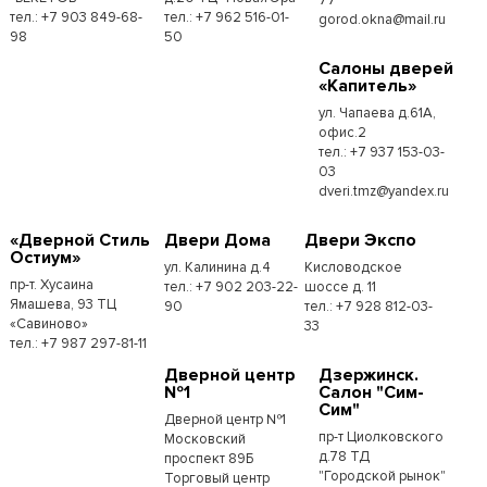
тел.: +7 903 849-68-
тел.: +7 962 516-01-
gorod.okna@mail.ru
98
50
Cалоны дверей
«Капитель»
ул. Чапаева д.61А,
офис.2
тел.: +7 937 153-03-
03
dveri.tmz@yandex.ru
«Дверной Стиль
Двери Дома
Двери Экспо
Остиум»
ул. Калинина д.4
Кисловодское
пр-т. Хусаина
тел.: +7 902 203-22-
шоссе д. 11
Ямашева, 93 ТЦ
90
тел.: +7 928 812-03-
«Савиново»
33
тел.: +7 987 297-81-11
Дверной центр
Дзержинск.
№1
Салон "Сим-
Сим"
Дверной центр №1
пр-т Циолковского
Московский
д.78 ТД
проспект 89Б
"Городской рынок"
Торговый центр