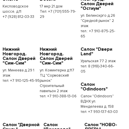
Салон Дверей
Кисловодское
17 мкр 21 дом
"Остиум"
шоссе, д.11
Тел: +7 (701) 555-79-
ул. Белинскрго д.26
+7 (928) 812-03-33
29
"Средной рынок" 2
этаж
тел.: +7 910-875-25-
65
Нижний
Нижний
Салон "Dвери
Новгород.
Новгород.
Land"
Салон Дверей
Салон Дверей
Уральская 77 2 этаж
"Сим-Сим"
"Сим-Сим"
тел: 8 (918)-340-66-
ул. Минеева д.29 1
ул. Коминтерна д.117
05
этаж
ТЦ "Сормовский
тел: +7 910-125-45-95
рынок"
Салон
Строительный
"Odindoors"
павильон 2 этаж
тел: +7 910-388-13-06
Салон "Odindoors"
ВДНХ ул.
Менделеева д. 158
тел: +7 993-137-63-03
Салон "Дверной
Салон
Салон "НОВО-