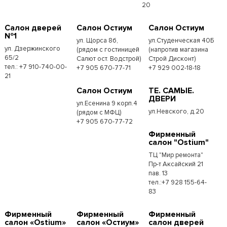
20
Салон дверей
Салон Остиум
Салон Остиум
№1
ул. Щорса 8б,
ул.Студенческая 40Б
ул. Дзержинского
(рядом с гостиницей
(напротив магазина
65/2
Салют ост. Водстрой)
Строй Дисконт)
тел.: +7 910-740-00-
+7 905 670-77-71
+7 929 002-18-18
21
Салон Остиум
ТЕ. САМЫЕ.
ДВЕРИ
ул.Есенина 9 корп.4
ул.Невского, д.20
(рядом с МФЦ)
+7 905 670-77-72
Фирменный
салон "Ostium"
ТЦ "Мир ремонта"
Пр-т Аксайский 21
пав. 13
тел.:+7 928 155-64-
83
Фирменный
Фирменный
Фирменный
салон «Ostium»
салон «Остиум»
салон дверей