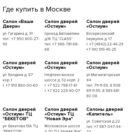
Где купить в Москве
Cалон «Ваши
Cалон дверей
Cалон дверей
Двери»
«Остиум»
«Остиум»
ул. Гагарина д. 91
проезд Автоматики
Воскресенский
тел.: +7 950 800-27-
д.16 ТЦ "CLASS"
переулок д. 17
93
тел: +7 986-781-68-
т. +7 (4842) 22-46-29
68
+7 910 919-45-25
Cалон дверей
Cалон дверей
Cалон дверей
«Остиум»
«Остиум»
«Остиум»
ул. Болдина д. 87
Нефтеюганское
ул.Магнитагорская
кор. 1
шоссе д. 32 корп. 2
44
т. +7 910 860-00-60
т. +7 922 798-17-61
тел; 711-11-55, 8 908
т. +7 922 229-90-07
611-11-55, 8 989 681
80 08
Cалон дверей
Cалон дверей
Cалоны дверей
«Остиум» ТЦ
«Остиум» ТЦ
«Капитель»
"БЕКЕТОВ"
"Новая Эра"
ул. Советская д.22
ул. Бекетова 13А ТЦ
Московское шоссе
тел.:+7 987-047-34-
"БЕКЕТОВ"
д.20 ТЦ "Новая Эра"
77