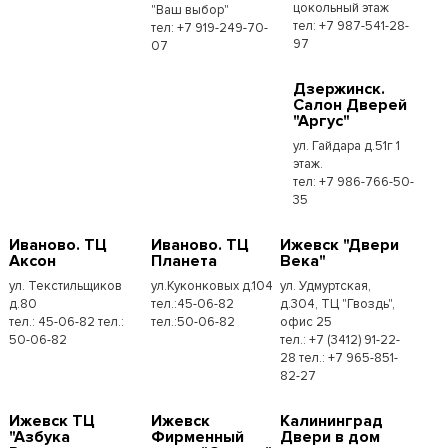
цокольный этаж
"Ваш выбор"
тел: +7 987-541-28-
тел: +7 919-249-70-
97
07
Дзержинск.
Салон Дверей
"Аргус"
ул. Гайдара д.51г 1
этаж.
тел: +7 986-766-50-
35
Иваново. ТЦ
Иваново. ТЦ
Ижевск "Двери
Аксон
Планета
Века"
ул. Текстильщиков
ул.Куконковых д.104
ул. Удмуртская,
д.80
тел.:45-06-82
д.304, ТЦ "Гвоздь",
тел.: 45-06-82 тел.:
тел.:50-06-82
офис 25
50-06-82
тел.: +7 (3412) 91-22-
28 тел.: +7 965-851-
82-27
Ижевск ТЦ
Ижевск
Калининград
"Азбука
Фирменный
Двери в дом