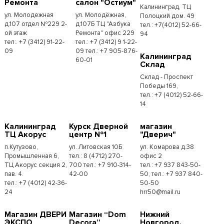
Ремонта
салон "Остиум"
Калининград, ТЦ
ул. Молодежная
ул. Молодёжная,
Полоцкий дом. 49
д.107 отдел №229 2-
д.107Б ТЦ "Азбука
тел.: +7(4012) 52-66-
ой этаж
Ремонта" офис 229
94
тел:. +7 (3412) 91-22-
тел.: +7 (3412) 9 1-22-
09
09 тел.: +7 905-876-
Калининград
60-01
Склад
Склад - Проспект
Победы 169,
тел.:​ +7 (4012) 52-66-
14
Калининград
Курск Дверной
магазин
ТЦ Акорус
центр №1
"Дверич"
п.Кутузово,
ул. Литовская 10Б
ул. Комарова д.38
Промышленная 6,
тел.: 8 (4712) 270-
офис 2
ТЦ Акорус секция 2,
700 тел.: +7 910-314-
тел.: +7 937 843-50-
пав. 4.
42-00
50, тел.: +7 937 840-
тел.: +7 (4012) 42-36-
50-50
24
hrr50@mail.ru
Магазин ДВЕРИ
Магазин “Dom
Нижний
ЭКСПО
Decora”
Новгород.