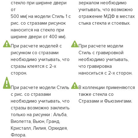
стекло при ширине двери
зеркалом необходимо
от
учитывать, что возможно
500 мм( на модели Стиль 1 с
отражение МДФ в местах
рис. со стразами рисунок
стыка стекла и стоевых.
наносится на стекло при
ширине двери от 400 мм).
При расчете моделей с
При расчете модели
рисунком со стразами
Стиль с гравировкой
необходимо учитывать, что
необходимо учитывать,
стразы клеятся с 2-х
что гравировка
сторон.
наноситься с 2-х сторон.
При расчете модели Стиль
В коллекции применяются
с рис. со стразами
также стекла со
необходимо учитывать, что
Стразами и Фьюзингами.
стразы возможно заклеить
только на рисунки : Альба,
Виолетта, Вьюн, Гранд,
Кристалл, Лилия, Орхидея,
Флора.