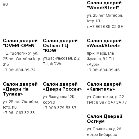
Салон дверей
80
"Wood/Steel"
ул. 25 лет Октября,
1стр. 1Л
т.:+7 961-685-03-89
Салон дверей
Салон дверей
Салон дверей
"DVERI-OPEN"
Ostium ТЦ
«Wood/Steel»
"KDW"
ТЦ. "Вологино", ул.
пр-к. Маршала
ул.Васильковая, д.2,
25 лет Октября 1стр.
Жукова, 94 ТЦ
ТЦ «KDW»
215
«Аура»
+7 961-684-99-74
+7 961-684-99-46
Салон дверей
Салон дверей
Салон дверей
«Двери На
«Двери России»
«Капитель»
Тулака»
ул. Бахтурова 12К
ул. Советская, д. 22
ул. 25 лет Октября,
корп.9
тел : 8 987 047 34 77
1стр. 116
+7 909-379-53-37
+7 961-063-32-33
Салон Дверей
Остиум
ул. Пришвина д.26
метро Бибирево