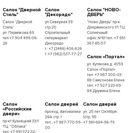
Салон "Дверной
Салон
Салон "НОВО-
Стиль"
"Декорадо"
ДВЕРЬ"
Салон "Дверной
ул.Северная 39
"Ново-Дверь" пр-к.
Стиль"
стр.20
Дзержинского 1/1 ТЦ
ул. Пермякова 69
Строительный
Солнечный
тел:+7 904 499-06-
гипермаркет
офис №61 тел. +7 951
26
Декорадо
367-85-57
т.: +7 (3466) 406-626
т.:+7 (982) 537-77-27
Салон «Портал»
ул. Кутякова д. 41/59
Салон «Портал»
тел: +7 987 300-03-
88 Самсонова Елена
тел: +7 927 223-69-
84 Дружина Елена
Салон
Салон дверей
Салон дверей
«Российские
проезд. Автоматики
ул. 25 лет Октября,
двери»
28А стр. 1
1стр. 95
пр-кт Кузнецкий 33/1
тел.: +7 987-770-59-
+7 961-684-98-79
ТЦ. "Облака"
00
тел: +7 991 372-32-