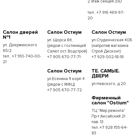
2 этаж секция 33D
тел:. +7 916 469-97-
20
Салон дверей
Салон Остиум
Салон Остиум
№1
ул. Щорса 8б,
ул.Студенческая 40Б
ул. Дзержинского
(рядом с гостиницей
(напротив магазина
65/2
Салют ост. Водстрой)
Строй Дисконт)
тел.: +7 910-740-00-
+7 905 670-77-71
+7 929 002-18-18
21
Салон Остиум
ТЕ. САМЫЕ.
ДВЕРИ
ул.Есенина 9 корп.4
ул.Невского, д.20
(рядом с МФЦ)
+7 905 670-77-72
Фирменный
салон "Ostium"
ТЦ "Мир ремонта"
Пр-т Аксайский 21
пав. 13
тел.:+7 928 155-64-
83