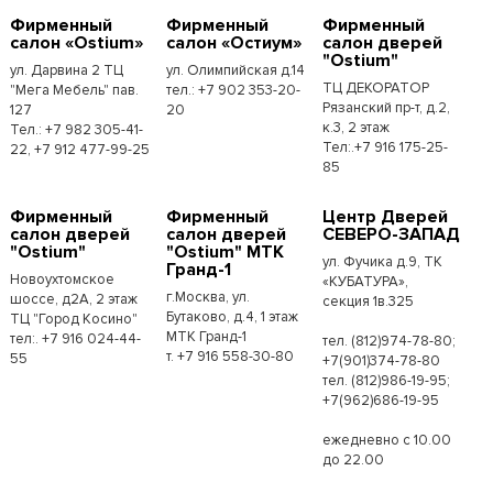
Фирменный
Фирменный
Фирменный
салон «Ostium»
салон «Остиум»
салон дверей
"Ostium"
ул. Дарвина 2 ТЦ
ул. Олимпийская д.14
ТЦ ДЕКОРАТОР
"Мега Мебель" пав.
тел.: +7 902 353-20-
Рязанский пр-т, д.2,
127
20
к.3, 2 этаж
Тел.: +7 982 305-41-
Тел:.+7 916 175-25-
22, +7 912 477-99-25
85
Фирменный
Фирменный
Центр Дверей
салон дверей
салон дверей
СЕВЕРО-ЗАПАД
"Ostium"
"Ostium" МТК
ул. Фучика д.9, ТК
Гранд-1
Новоухтомское
«КУБАТУРА»,
г.Москва, ул.
шоссе, д2А, 2 этаж
секция 1в.325
Бутаково, д.4, 1 этаж
ТЦ "Город Косино"
МТК Гранд-1
тел:. +7 916 024-44-
тел. (812)974-78-80;
т. +7 916 558-30-80
55
+7(901)374-78-80
тел. (812)986-19-95;
+7(962)686-19-95
ежедневно с 10.00
до 22.00