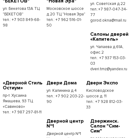
"БЕКЕТОВ"
"Новая Эра"
ул. Советская д.22
ул. Бекетова 13А ТЦ
Московское шоссе
тел.:+7 987-047-34-
"БЕКЕТОВ"
д.20 ТЦ "Новая Эра"
77
тел.: +7 903 849-68-
тел.: +7 962 516-01-
gorod.okna@mail.ru
98
50
Cалоны дверей
«Капитель»
ул. Чапаева д.61А,
офис.2
тел.: +7 937 153-03-
03
dveri.tmz@yandex.ru
«Дверной Стиль
Двери Дома
Двери Экспо
Остиум»
ул. Калинина д.4
Кисловодское
пр-т. Хусаина
тел.: +7 902 203-22-
шоссе д. 11
Ямашева, 93 ТЦ
90
тел.: +7 928 812-03-
«Савиново»
33
тел.: +7 987 297-81-11
Дверной центр
Дзержинск.
№1
Салон "Сим-
Сим"
Дверной центр №1