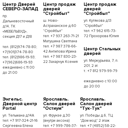
Центр Дверей
Центр продаж
Центр продаж
СЕВЕРО-ЗАПАД
дверей
дверей
"Стройбыт"
"Стройбыт"
пр.
ш. Ново-
ул. Кутякова д.13
Дальневосточный
Астраханское д.60
"Стройбыт"
д.14, ТК
"Стройбыт"
тел: +7 962 615-73-
«МЕБЕЛЬВУД»,
тел. +7 937 263-71-21
72 Прохорова Юлия
секция Д17 и Д18
Матушина Светлана
тел. +7 987 378-66-
тел. (812)974-78-80;
Центр Стальных
42 Антипова Ирина
+7(901)374-78-80
дверей
тел. +7 987 830-23-
тел. (812)986-19-93;
ул. Меркурьева, 7, п.
22 Захарчук Ксения
+7(962)686-19-93
201, 2 эт.
ежедневно с 11.00
т.: +7 812 979-99-79
до 21.00
ежедневно с 10:00
до 20:00
Энгельс.
Ярославль.
Ярославль.
Дверной центр
Салон дверей
Салон дверей
Portal
"Остиум"
"Тук-Тук"
ул. Тельмана д.14А
ул. Фрунзе д.30
ул. Победы д.6, ТЦ
тел: +7 917-324-21-16
(внутри аксона)
"Дом мод" 2 этаж
Сергеевна Елена
тел: +7 999-786-37-
тел: +7 (4852) 58-22-