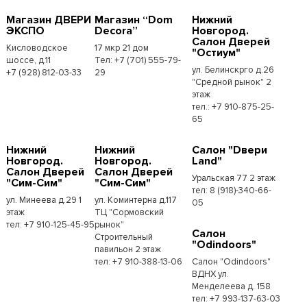
Магазин ДВЕРИ
Магазин “Dom
Нижний
ЭКСПО
Decora”
Новгород.
Салон Дверей
Кисловодское
17 мкр 21 дом
"Остиум"
шоссе, д.11
Тел: +7 (701) 555-79-
ул. Белинскрго д.26
+7 (928) 812-03-33
29
"Средной рынок" 2
этаж
тел.: +7 910-875-25-
65
Нижний
Нижний
Салон "Dвери
Новгород.
Новгород.
Land"
Салон Дверей
Салон Дверей
Уральская 77 2 этаж
"Сим-Сим"
"Сим-Сим"
тел: 8 (918)-340-66-
ул. Минеева д.29 1
ул. Коминтерна д.117
05
этаж
ТЦ "Сормовский
тел: +7 910-125-45-95
рынок"
Салон
Строительный
"Odindoors"
павильон 2 этаж
тел: +7 910-388-13-06
Салон "Odindoors"
ВДНХ ул.
Менделеева д. 158
тел: +7 993-137-63-03