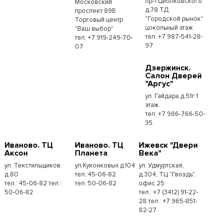
пр-т Циолковского
Московский
д.78 ТД
проспект 89Б
"Городской рынок"
Торговый центр
цокольный этаж
"Ваш выбор"
тел: +7 987-541-28-
тел: +7 919-249-70-
97
07
Дзержинск.
Салон Дверей
"Аргус"
ул. Гайдара д.51г 1
этаж.
тел: +7 986-766-50-
35
Иваново. ТЦ
Иваново. ТЦ
Ижевск "Двери
Аксон
Планета
Века"
ул. Текстильщиков
ул.Куконковых д.104
ул. Удмуртская,
д.80
тел.:45-06-82
д.304, ТЦ "Гвоздь",
тел.: 45-06-82 тел.:
тел.:50-06-82
офис 25
50-06-82
тел.: +7 (3412) 91-22-
28 тел.: +7 965-851-
82-27