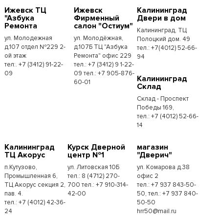
Ижевск ТЦ
Ижевск
Калининград
"Азбука
Фирменный
Двери в дом
Ремонта
салон "Остиум"
Калининград, ТЦ
ул. Молодежная
ул. Молодёжная,
Полоцкий дом. 49
д.107 отдел №229 2-
д.107Б ТЦ "Азбука
тел.: +7(4012) 52-66-
ой этаж
Ремонта" офис 229
94
тел:. +7 (3412) 91-22-
тел.: +7 (3412) 9 1-22-
09
09 тел.: +7 905-876-
Калининград
60-01
Склад
Склад - Проспект
Победы 169,
тел.:​ +7 (4012) 52-66-
14
Калининград
Курск Дверной
магазин
ТЦ Акорус
центр №1
"Дверич"
п.Кутузово,
ул. Литовская 10Б
ул. Комарова д.38
Промышленная 6,
тел.: 8 (4712) 270-
офис 2
ТЦ Акорус секция 2,
700 тел.: +7 910-314-
тел.: +7 937 843-50-
пав. 4.
42-00
50, тел.: +7 937 840-
тел.: +7 (4012) 42-36-
50-50
24
hrr50@mail.ru