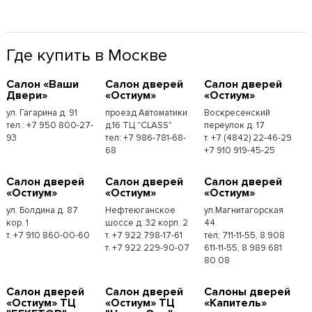
Где купить в Москве
Cалон «Ваши
Cалон дверей
Cалон дверей
Двери»
«Остиум»
«Остиум»
ул. Гагарина д. 91
проезд Автоматики
Воскресенский
тел.: +7 950 800-27-
д.16 ТЦ "CLASS"
переулок д. 17
93
тел: +7 986-781-68-
т. +7 (4842) 22-46-29
68
+7 910 919-45-25
Cалон дверей
Cалон дверей
Cалон дверей
«Остиум»
«Остиум»
«Остиум»
ул. Болдина д. 87
Нефтеюганское
ул.Магнитагорская
кор. 1
шоссе д. 32 корп. 2
44
т. +7 910 860-00-60
т. +7 922 798-17-61
тел; 711-11-55, 8 908
т. +7 922 229-90-07
611-11-55, 8 989 681
80 08
Cалон дверей
Cалон дверей
Cалоны дверей
«Остиум» ТЦ
«Остиум» ТЦ
«Капитель»