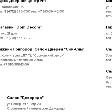
урск Дверной центр №1
ма
л. Литовская 10Б
ул.
л.: 8 (4712) 270-700 тел.: +7 910-314-42-00
тел
hrr
агазин “Dom Decora”
Ни
7 мкр 21 дом
ул.
ел: +7 (701) 555-79-29
тел
ижний Новгород. Салон Дверей "Сим-Сим"
Са
л. Коминтерна д.117 ТЦ "Сормовский рынок"
Ура
троительный павильон 2 этаж
тел:
ел: +7 910-388-13-06
Са
Сал
ВДН
тел
Салон "Декорадо"
ул.Северная 39 стр.20
Строительный гипермаркет Декорадо