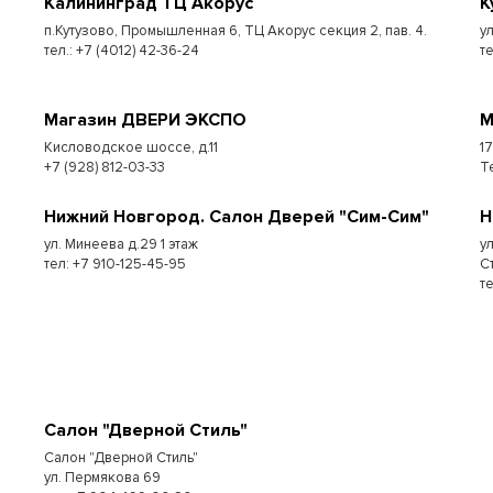
Калининград ТЦ Акорус
К
п.Кутузово, Промышленная 6, ТЦ Акорус секция 2, пав. 4.
у
тел.: +7 (4012) 42-36-24
те
Магазин ДВЕРИ ЭКСПО
М
Кисловодское шоссе, д.11
1
+7 (928) 812-03-33
Т
Нижний Новгород. Салон Дверей "Сим-Сим"
Н
ул. Минеева д.29 1 этаж
у
тел: +7 910-125-45-95
С
т
Салон "Дверной Стиль"
Салон "Дверной Стиль"
ул. Пермякова 69