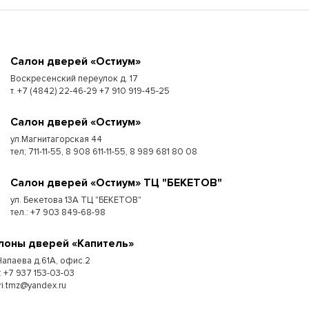
Cалон дверей «Остиум»
Воскресенский переулок д. 17
т. +7 (4842) 22-46-29 +7 910 919-45-25
Cалон дверей «Остиум»
ул.Магнитагорская 44
тел; 711-11-55, 8 908 611-11-55, 8 989 681 80 08
Cалон дверей «Остиум» ТЦ "БЕКЕТОВ"
ул. Бекетова 13А ТЦ "БЕКЕТОВ"
тел.: +7 903 849-68-98
лоны дверей «Капитель»
 Чапаева д.61А, офис.2
: +7 937 153-03-03
ri.tmz@yandex.ru