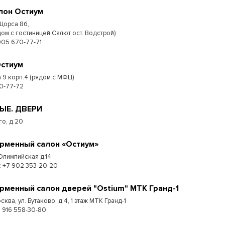
лон Остиум
 Щорса 8б,
дом с гостиницей Салют ост. Водстрой)
905 670-77-71
Остиум
 9 корп.4 (рядом с МФЦ)
0-77-72
МЫЕ. ДВЕРИ
го, д.20
рменный салон «Остиум»
 Олимпийская д.14
.: +7 902 353-20-20
рменный салон дверей "Ostium" МТК Гранд-1
сква, ул. Бутаково, д.4, 1 этаж МТК Гранд-1
+7 916 558-30-80