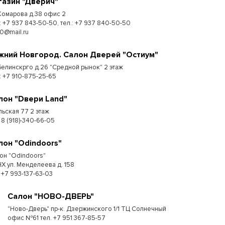
газин "Дверич"
 Комарова д.38 офис 2
.: +7 937 843-50-50, тел.: +7 937 840-50-50
50@mail.ru
жний Новгород. Салон Дверей "Остиум"
 Белинскрго д.26 "Средной рынок" 2 этаж
.: +7 910-875-25-65
лон "Dвери Land"
льская 77 2 этаж
 8 (918)-340-66-05
лон "Odindoors"
он "Odindoors"
Х ул. Менделеева д. 158
: +7 993-137-63-03
Салон "НОВО-ДВЕРЬ"
"Ново-Дверь" пр-к. Дзержинского 1/1 ТЦ Солнечный
офис №61 тел. +7 951 367-85-57