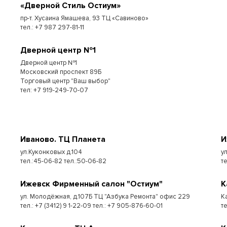
«Дверной Стиль Остиум»
пр-т. Хусаина Ямашева, 93 ТЦ «Савиново»
тел.: +7 987 297-81-11
Дверной центр №1
Дверной центр №1
Московский проспект 89Б
Торговый центр "Ваш выбор"
тел: +7 919-249-70-07
Иваново. ТЦ Планета
И
ул.Куконковых д.104
у
тел.:45-06-82 тел.:50-06-82
те
Ижевск Фирменный салон "Остиум"
К
ул. Молодёжная, д.107Б ТЦ "Азбука Ремонта" офис 229
К
тел.: +7 (3412) 9 1-22-09 тел.: +7 905-876-60-01
т