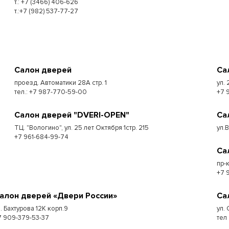
т.: +7 (3466) 406-626
т.:+7 (982) 537-77-27
Салон дверей
Са
проезд. Автоматики 28А стр. 1
ул. 
тел.: +7 987-770-59-00
+7 
Салон дверей "DVERI-OPEN"
Са
ТЦ. "Вологино", ул. 25 лет Октября 1стр. 215
ул.
+7 961-684-99-74
Са
пр-
+7 
алон дверей «Двери России»
Са
л. Бахтурова 12К корп.9
ул. 
7 909-379-53-37
тел