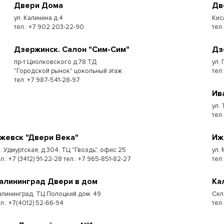
Двери Дома
Дв
ул. Калинина д.4
Кис
тел.: +7 902 203-22-90
тел.
Дзержинск. Салон "Сим-Сим"
Дз
пр-т Циолковского д.78 ТД
ул. 
"Городской рынок" цокольный этаж
тел
тел: +7 987-541-28-97
Ив
ул.
тел.
жевск "Двери Века"
Иж
л. Удмуртская, д.304, ТЦ "Гвоздь", офис 25
ул.
л.: +7 (3412) 91-22-28 тел.: +7 965-851-82-27
тел:
алининград Двери в дом
Ка
алининград, ТЦ Полоцкий дом. 49
Скл
ел.: +7(4012) 52-66-94
тел.