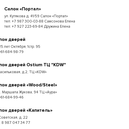
Салон «Портал»
ул. Кутякова д. 41/59 Салон «Портал»
тел: +7 987 300-03-88 Самсонова Елена
тел: +7 927 223-69-84 Дружина Елена
лон дверей
25 лет Октября, 1стр. 95
961-684-98-79
лон дверей Ostium ТЦ "KDW"
Васильковая, д.2, ТЦ «KDW»
лон дверей «Wood/Steel»
к. Маршала Жукова, 94 ТЦ «Аура»
961-684-99-46
лон дверей «Капитель»
Советская, д. 22
 : 8 987 047 34 77