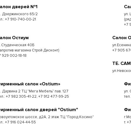
алон дверей №1
Са
л. Дзержинского 65/2
ул.
ел.: +7 910-740-00-21
(ря
+7 
алон Остиум
Салон 
л.Студенческая 40Б
ул.Есенина
напротив магазина Строй Дисконт)
+7 905 67
7 929 002-18-18
ТЕ. СА
ул.Невско
ирменный салон «Ostium»
Фи
л. Дарвина 2 ТЦ "Мега Мебель" пав. 127
ул.
ел.: +7 982 305-41-22, +7 912 477-99-25
тел
ирменный салон дверей "Ostium"
Фи
овоухтомское шоссе, д2А, 2 этаж ТЦ "Город Косино"
г.Мо
ел:. +7 916 024-44-55
т. 