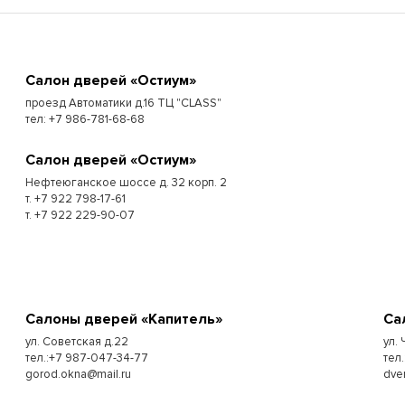
Cалон дверей «Остиум»
проезд Автоматики д.16 ТЦ "CLASS"
тел: +7 986-781-68-68
Cалон дверей «Остиум»
Нефтеюганское шоссе д. 32 корп. 2
т. +7 922 798-17-61
т. +7 922 229-90-07
Cалоны дверей «Капитель»
Cа
ул. Советская д.22
ул.
тел.:+7 987-047-34-77
тел.
gorod.okna@mail.ru
dve