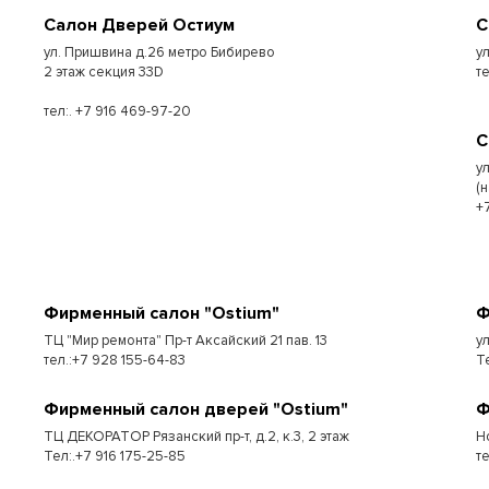
Салон Дверей Остиум
С
ул. Пришвина д.26 метро Бибирево
у
2 этаж секция 33D
т
тел:. +7 916 469-97-20
С
у
(
+
Фирменный салон "Ostium"
Ф
ТЦ "Мир ремонта" Пр-т Аксайский 21 пав. 13
у
тел.:+7 928 155-64-83
Т
Фирменный салон дверей "Ostium"
Ф
ТЦ ДЕКОРАТОР Рязанский пр-т, д.2, к.3, 2 этаж
Н
Тел:.+7 916 175-25-85
т