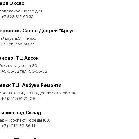
ери Экспо
ловодское шоссе д. 11
: +7 928 812-03-33
ержинск. Салон Дверей "Аргус"
Гайдара д.51г 1 этаж.
: +7 986-766-50-35
аново. ТЦ Аксон
 Текстильщиков д.80
: 45-06-82 тел.: 50-06-82
евск ТЦ "Азбука Ремонта
 Молодежная д.107 отдел №229 2-ой этаж
. +7 (3412) 91-22-09
лининград Склад
ад - Проспект Победы 169,
:​ +7 (4012) 52-66-14