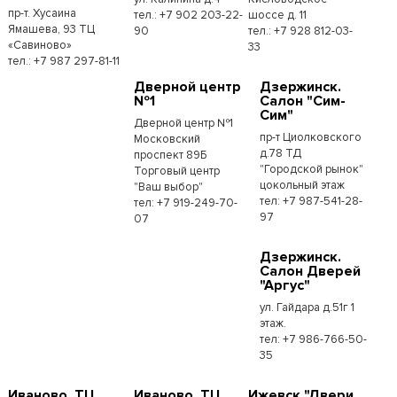
пр-т. Хусаина
тел.: +7 902 203-22-
шоссе д. 11
Ямашева, 93 ТЦ
90
тел.: +7 928 812-03-
«Савиново»
33
тел.: +7 987 297-81-11
Дверной центр
Дзержинск.
№1
Салон "Сим-
Сим"
Дверной центр №1
пр-т Циолковского
Московский
д.78 ТД
проспект 89Б
"Городской рынок"
Торговый центр
цокольный этаж
"Ваш выбор"
тел: +7 987-541-28-
тел: +7 919-249-70-
97
07
Дзержинск.
Салон Дверей
"Аргус"
ул. Гайдара д.51г 1
этаж.
тел: +7 986-766-50-
35
Иваново. ТЦ
Иваново. ТЦ
Ижевск "Двери