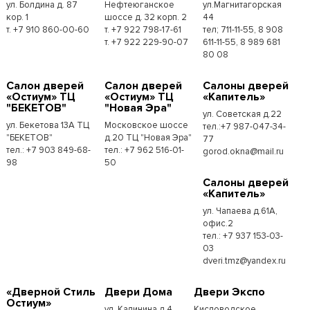
ул. Болдина д. 87
Нефтеюганское
ул.Магнитагорская
кор. 1
шоссе д. 32 корп. 2
44
т. +7 910 860-00-60
т. +7 922 798-17-61
тел; 711-11-55, 8 908
т. +7 922 229-90-07
611-11-55, 8 989 681
80 08
Cалон дверей
Cалон дверей
Cалоны дверей
«Остиум» ТЦ
«Остиум» ТЦ
«Капитель»
"БЕКЕТОВ"
"Новая Эра"
ул. Советская д.22
ул. Бекетова 13А ТЦ
Московское шоссе
тел.:+7 987-047-34-
"БЕКЕТОВ"
д.20 ТЦ "Новая Эра"
77
тел.: +7 903 849-68-
тел.: +7 962 516-01-
gorod.okna@mail.ru
98
50
Cалоны дверей
«Капитель»
ул. Чапаева д.61А,
офис.2
тел.: +7 937 153-03-
03
dveri.tmz@yandex.ru
«Дверной Стиль
Двери Дома
Двери Экспо
Остиум»
ул. Калинина д.4
Кисловодское