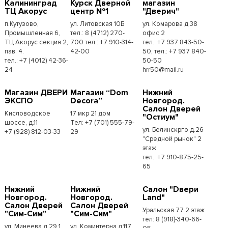
Калининград
Курск Дверной
магазин
ТЦ Акорус
центр №1
"Дверич"
п.Кутузово,
ул. Литовская 10Б
ул. Комарова д.38
Промышленная 6,
тел.: 8 (4712) 270-
офис 2
ТЦ Акорус секция 2,
700 тел.: +7 910-314-
тел.: +7 937 843-50-
пав. 4.
42-00
50, тел.: +7 937 840-
тел.: +7 (4012) 42-36-
50-50
24
hrr50@mail.ru
Магазин ДВЕРИ
Магазин “Dom
Нижний
ЭКСПО
Decora”
Новгород.
Салон Дверей
Кисловодское
17 мкр 21 дом
"Остиум"
шоссе, д.11
Тел: +7 (701) 555-79-
ул. Белинскрго д.26
+7 (928) 812-03-33
29
"Средной рынок" 2
этаж
тел.: +7 910-875-25-
65
Нижний
Нижний
Салон "Dвери
Новгород.
Новгород.
Land"
Салон Дверей
Салон Дверей
Уральская 77 2 этаж
"Сим-Сим"
"Сим-Сим"
тел: 8 (918)-340-66-
ул. Минеева д.29 1
ул. Коминтерна д.117