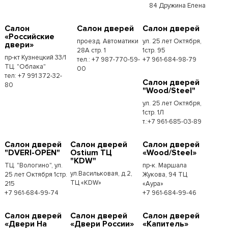
84 Дружина Елена
Салон
Салон дверей
Салон дверей
«Российские
проезд. Автоматики
ул. 25 лет Октября,
двери»
28А стр. 1
1стр. 95
пр-кт Кузнецкий 33/1
тел.: +7 987-770-59-
+7 961-684-98-79
ТЦ. "Облака"
00
тел: +7 991 372-32-
Салон дверей
80
"Wood/Steel"
ул. 25 лет Октября,
1стр. 1Л
т.:+7 961-685-03-89
Салон дверей
Салон дверей
Салон дверей
"DVERI-OPEN"
Ostium ТЦ
«Wood/Steel»
"KDW"
ТЦ. "Вологино", ул.
пр-к. Маршала
ул.Васильковая, д.2,
25 лет Октября 1стр.
Жукова, 94 ТЦ
ТЦ «KDW»
215
«Аура»
+7 961-684-99-74
+7 961-684-99-46
Салон дверей
Салон дверей
Салон дверей
«Двери На
«Двери России»
«Капитель»