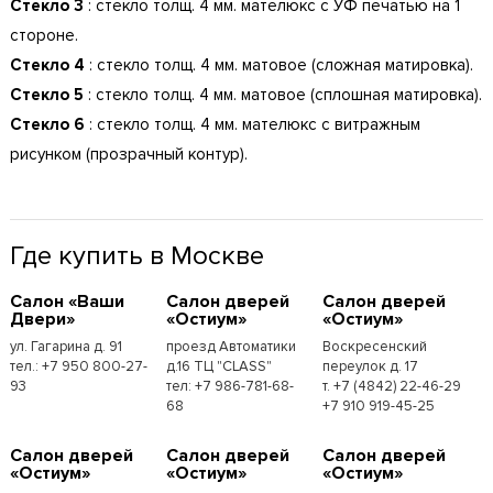
Стекло 3
: стекло толщ. 4 мм. мателюкс с УФ печатью на 1
стороне.
Стекло 4
: стекло толщ. 4 мм. матовое (сложная матировка).
Стекло 5
: стекло толщ. 4 мм. матовое (сплошная матировка).
Стекло 6
: стекло толщ. 4 мм. мателюкс с витражным
рисунком (прозрачный контур).
Где купить в Москве
Cалон «Ваши
Cалон дверей
Cалон дверей
Двери»
«Остиум»
«Остиум»
ул. Гагарина д. 91
проезд Автоматики
Воскресенский
тел.: +7 950 800-27-
д.16 ТЦ "CLASS"
переулок д. 17
93
тел: +7 986-781-68-
т. +7 (4842) 22-46-29
68
+7 910 919-45-25
Cалон дверей
Cалон дверей
Cалон дверей
«Остиум»
«Остиум»
«Остиум»