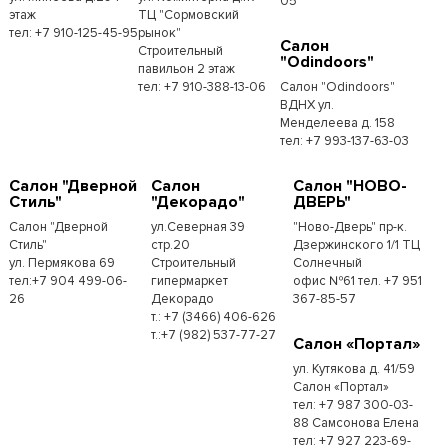
05
этаж
ТЦ "Сормовский
тел: +7 910-125-45-95
рынок"
Салон
Строительный
"Odindoors"
павильон 2 этаж
тел: +7 910-388-13-06
Салон "Odindoors"
ВДНХ ул.
Менделеева д. 158
тел: +7 993-137-63-03
Салон "Дверной
Салон
Салон "НОВО-
Стиль"
"Декорадо"
ДВЕРЬ"
Салон "Дверной
ул.Северная 39
"Ново-Дверь" пр-к.
Стиль"
стр.20
Дзержинского 1/1 ТЦ
ул. Пермякова 69
Строительный
Солнечный
тел:+7 904 499-06-
гипермаркет
офис №61 тел. +7 951
26
Декорадо
367-85-57
т.: +7 (3466) 406-626
т.:+7 (982) 537-77-27
Салон «Портал»
ул. Кутякова д. 41/59
Салон «Портал»
тел: +7 987 300-03-
88 Самсонова Елена
тел: +7 927 223-69-