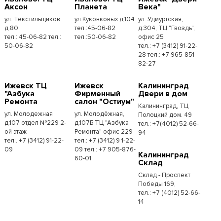
Аксон
Планета
Века"
ул. Текстильщиков
ул.Куконковых д.104
ул. Удмуртская,
д.80
тел.:45-06-82
д.304, ТЦ "Гвоздь",
тел.: 45-06-82 тел.:
тел.:50-06-82
офис 25
50-06-82
тел.: +7 (3412) 91-22-
28 тел.: +7 965-851-
82-27
Ижевск ТЦ
Ижевск
Калининград
"Азбука
Фирменный
Двери в дом
Ремонта
салон "Остиум"
Калининград, ТЦ
ул. Молодежная
ул. Молодёжная,
Полоцкий дом. 49
д.107 отдел №229 2-
д.107Б ТЦ "Азбука
тел.: +7(4012) 52-66-
ой этаж
Ремонта" офис 229
94
тел:. +7 (3412) 91-22-
тел.: +7 (3412) 9 1-22-
09
09 тел.: +7 905-876-
Калининград
60-01
Склад
Склад - Проспект
Победы 169,
тел.:​ +7 (4012) 52-66-
14