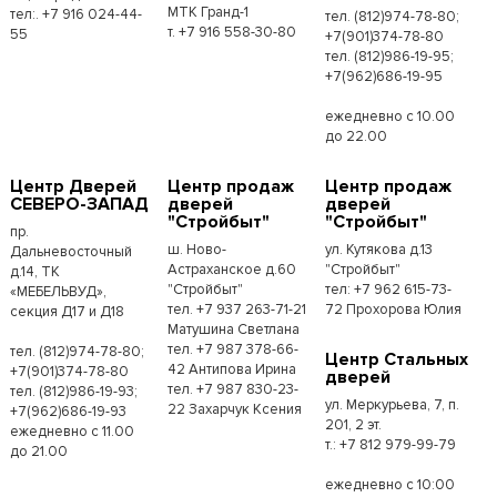
МТК Гранд-1
тел:. +7 916 024-44-
тел. (812)974-78-80;
т. +7 916 558-30-80
55
+7(901)374-78-80
тел. (812)986-19-95;
+7(962)686-19-95
ежедневно с 10.00
до 22.00
Центр Дверей
Центр продаж
Центр продаж
СЕВЕРО-ЗАПАД
дверей
дверей
"Стройбыт"
"Стройбыт"
пр.
ш. Ново-
ул. Кутякова д.13
Дальневосточный
Астраханское д.60
"Стройбыт"
д.14, ТК
"Стройбыт"
тел: +7 962 615-73-
«МЕБЕЛЬВУД»,
тел. +7 937 263-71-21
72 Прохорова Юлия
секция Д17 и Д18
Матушина Светлана
тел. +7 987 378-66-
тел. (812)974-78-80;
Центр Стальных
42 Антипова Ирина
+7(901)374-78-80
дверей
тел. +7 987 830-23-
тел. (812)986-19-93;
ул. Меркурьева, 7, п.
22 Захарчук Ксения
+7(962)686-19-93
201, 2 эт.
ежедневно с 11.00
т.: +7 812 979-99-79
до 21.00
ежедневно с 10:00