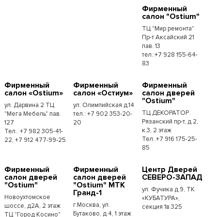
Фирменный
салон "Ostium"
ТЦ "Мир ремонта"
Пр-т Аксайский 21
пав. 13
тел.:+7 928 155-64-
83
Фирменный
Фирменный
Фирменный
салон «Ostium»
салон «Остиум»
салон дверей
"Ostium"
ул. Дарвина 2 ТЦ
ул. Олимпийская д.14
ТЦ ДЕКОРАТОР
"Мега Мебель" пав.
тел.: +7 902 353-20-
Рязанский пр-т, д.2,
127
20
к.3, 2 этаж
Тел.: +7 982 305-41-
Тел:.+7 916 175-25-
22, +7 912 477-99-25
85
Фирменный
Фирменный
Центр Дверей
салон дверей
салон дверей
СЕВЕРО-ЗАПАД
"Ostium"
"Ostium" МТК
ул. Фучика д.9, ТК
Гранд-1
Новоухтомское
«КУБАТУРА»,
г.Москва, ул.
шоссе, д2А, 2 этаж
секция 1в.325
Бутаково, д.4, 1 этаж
ТЦ "Город Косино"