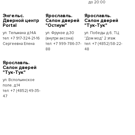
до 20:00
Энгельс.
Ярославль.
Ярославль.
Дверной центр
Салон дверей
Салон дверей
Portal
"Остиум"
"Тук-Тук"
ул. Тельмана д.14А
ул. Фрунзе д.30
ул. Победы д.6, ТЦ
тел: +7 917-324-21-16
(внутри аксона)
"Дом мод" 2 этаж
Сергеевна Елена
тел: +7 999-786-37-
тел: +7 (4852) 58-22-
88
48
Ярославль.
Салон дверей
"Тук-Тук"
ул. Вспольинское
поле, д.14
тел: +7 (4852) 49-35-
47