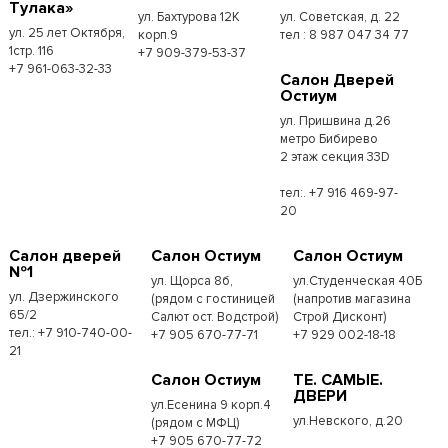
Тулака»
ул. Бахтурова 12К
ул. Советская, д. 22
ул. 25 лет Октября,
корп.9
тел : 8 987 047 34 77
1стр. 116
+7 909-379-53-37
+7 961-063-32-33
Салон Дверей
Остиум
ул. Пришвина д.26
метро Бибирево
2 этаж секция 33D
тел:. +7 916 469-97-
20
Салон дверей
Салон Остиум
Салон Остиум
№1
ул. Щорса 8б,
ул.Студенческая 40Б
ул. Дзержинского
(рядом с гостиницей
(напротив магазина
65/2
Салют ост. Водстрой)
Строй Дисконт)
тел.: +7 910-740-00-
+7 905 670-77-71
+7 929 002-18-18
21
Салон Остиум
ТЕ. САМЫЕ.
ДВЕРИ
ул.Есенина 9 корп.4
ул.Невского, д.20
(рядом с МФЦ)
+7 905 670-77-72