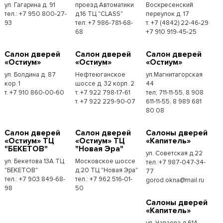
ул. Гагарина д. 91
проезд Автоматики
Воскресенский
тел.: +7 950 800-27-
д.16 ТЦ "CLASS"
переулок д. 17
93
тел: +7 986-781-68-
т. +7 (4842) 22-46-29
68
+7 910 919-45-25
Cалон дверей
Cалон дверей
Cалон дверей
«Остиум»
«Остиум»
«Остиум»
ул. Болдина д. 87
Нефтеюганское
ул.Магнитагорская
кор. 1
шоссе д. 32 корп. 2
44
т. +7 910 860-00-60
т. +7 922 798-17-61
тел; 711-11-55, 8 908
т. +7 922 229-90-07
611-11-55, 8 989 681
80 08
Cалон дверей
Cалон дверей
Cалоны дверей
«Остиум» ТЦ
«Остиум» ТЦ
«Капитель»
"БЕКЕТОВ"
"Новая Эра"
ул. Советская д.22
ул. Бекетова 13А ТЦ
Московское шоссе
тел.:+7 987-047-34-
"БЕКЕТОВ"
д.20 ТЦ "Новая Эра"
77
тел.: +7 903 849-68-
тел.: +7 962 516-01-
gorod.okna@mail.ru
98
50
Cалоны дверей
«Капитель»
ул. Чапаева д.61А,