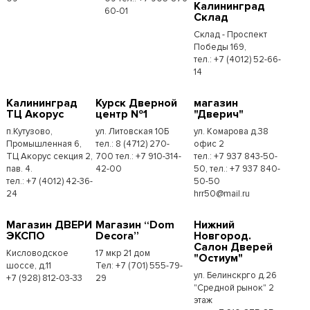
Калининград
60-01
Склад
Склад - Проспект
Победы 169,
тел.:​ +7 (4012) 52-66-
14
Калининград
Курск Дверной
магазин
ТЦ Акорус
центр №1
"Дверич"
п.Кутузово,
ул. Литовская 10Б
ул. Комарова д.38
Промышленная 6,
тел.: 8 (4712) 270-
офис 2
ТЦ Акорус секция 2,
700 тел.: +7 910-314-
тел.: +7 937 843-50-
пав. 4.
42-00
50, тел.: +7 937 840-
тел.: +7 (4012) 42-36-
50-50
24
hrr50@mail.ru
Магазин ДВЕРИ
Магазин “Dom
Нижний
ЭКСПО
Decora”
Новгород.
Салон Дверей
Кисловодское
17 мкр 21 дом
"Остиум"
шоссе, д.11
Тел: +7 (701) 555-79-
ул. Белинскрго д.26
+7 (928) 812-03-33
29
"Средной рынок" 2
этаж