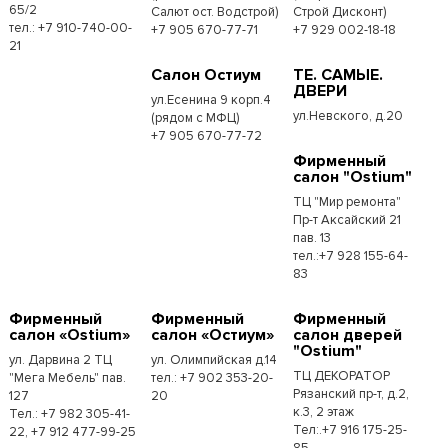
65/2
Салют ост. Водстрой)
Строй Дисконт)
тел.: +7 910-740-00-
+7 905 670-77-71
+7 929 002-18-18
21
Салон Остиум
ТЕ. САМЫЕ.
ДВЕРИ
ул.Есенина 9 корп.4
ул.Невского, д.20
(рядом с МФЦ)
+7 905 670-77-72
Фирменный
салон "Ostium"
ТЦ "Мир ремонта"
Пр-т Аксайский 21
пав. 13
тел.:+7 928 155-64-
83
Фирменный
Фирменный
Фирменный
салон «Ostium»
салон «Остиум»
салон дверей
"Ostium"
ул. Дарвина 2 ТЦ
ул. Олимпийская д.14
ТЦ ДЕКОРАТОР
"Мега Мебель" пав.
тел.: +7 902 353-20-
Рязанский пр-т, д.2,
127
20
к.3, 2 этаж
Тел.: +7 982 305-41-
Тел:.+7 916 175-25-
22, +7 912 477-99-25
85