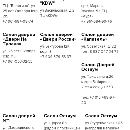
"KDW"
ТЦ. "Вологино", ул.
пр-к. Маршала
ул.Васильковая, д.2,
25 лет Октября 1стр.
Жукова, 94 ТЦ
ТЦ «KDW»
215
«Аура»
+7 961-684-99-74
+7 961-684-99-46
Салон дверей
Салон дверей
Салон дверей
«Двери На
«Двери России»
«Капитель»
Тулака»
ул. Бахтурова 12К
ул. Советская, д. 22
ул. 25 лет Октября,
корп.9
тел : 8 987 047 34 77
1стр. 116
+7 909-379-53-37
+7 961-063-32-33
Салон Дверей
Остиум
ул. Пришвина д.26
метро Бибирево
2 этаж секция 33D
тел:. +7 916 469-97-
20
Салон дверей
Салон Остиум
Салон Остиум
№1
ул. Щорса 8б,
ул.Студенческая 40Б
ул. Дзержинского
(рядом с гостиницей
(напротив магазина