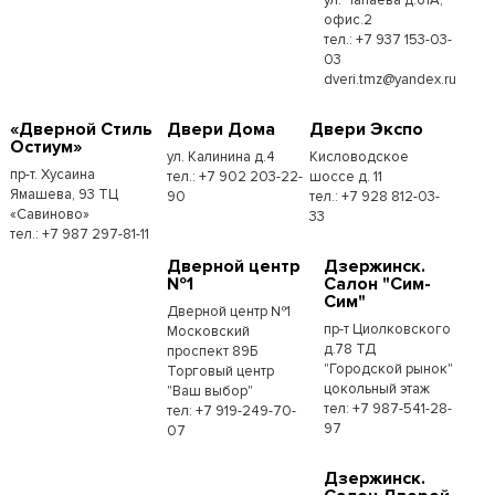
офис.2
тел.: +7 937 153-03-
03
dveri.tmz@yandex.ru
«Дверной Стиль
Двери Дома
Двери Экспо
Остиум»
ул. Калинина д.4
Кисловодское
пр-т. Хусаина
тел.: +7 902 203-22-
шоссе д. 11
Ямашева, 93 ТЦ
90
тел.: +7 928 812-03-
«Савиново»
33
тел.: +7 987 297-81-11
Дверной центр
Дзержинск.
№1
Салон "Сим-
Сим"
Дверной центр №1
пр-т Циолковского
Московский
д.78 ТД
проспект 89Б
"Городской рынок"
Торговый центр
цокольный этаж
"Ваш выбор"
тел: +7 987-541-28-
тел: +7 919-249-70-
97
07
Дзержинск.