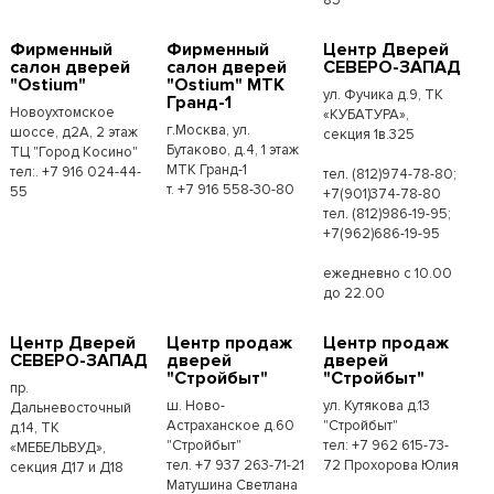
Фирменный
Фирменный
Центр Дверей
салон дверей
салон дверей
СЕВЕРО-ЗАПАД
"Ostium"
"Ostium" МТК
ул. Фучика д.9, ТК
Гранд-1
Новоухтомское
«КУБАТУРА»,
г.Москва, ул.
шоссе, д2А, 2 этаж
секция 1в.325
Бутаково, д.4, 1 этаж
ТЦ "Город Косино"
МТК Гранд-1
тел:. +7 916 024-44-
тел. (812)974-78-80;
т. +7 916 558-30-80
55
+7(901)374-78-80
тел. (812)986-19-95;
+7(962)686-19-95
ежедневно с 10.00
до 22.00
Центр Дверей
Центр продаж
Центр продаж
СЕВЕРО-ЗАПАД
дверей
дверей
"Стройбыт"
"Стройбыт"
пр.
ш. Ново-
ул. Кутякова д.13
Дальневосточный
Астраханское д.60
"Стройбыт"
д.14, ТК
"Стройбыт"
тел: +7 962 615-73-
«МЕБЕЛЬВУД»,
тел. +7 937 263-71-21
72 Прохорова Юлия
секция Д17 и Д18
Матушина Светлана