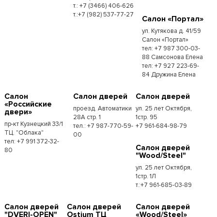
т.: +7 (3466) 406-626
т.:+7 (982) 537-77-27
Салон «Портал»
ул. Кутякова д. 41/59
Салон «Портал»
тел: +7 987 300-03-
88 Самсонова Елена
тел: +7 927 223-69-
84 Дружина Елена
Салон
Салон дверей
Салон дверей
«Российские
проезд. Автоматики
ул. 25 лет Октября,
двери»
28А стр. 1
1стр. 95
пр-кт Кузнецкий 33/1
тел.: +7 987-770-59-
+7 961-684-98-79
ТЦ. "Облака"
00
тел: +7 991 372-32-
Салон дверей
80
"Wood/Steel"
ул. 25 лет Октября,
1стр. 1Л
т.:+7 961-685-03-89
Салон дверей
Салон дверей
Салон дверей
"DVERI-OPEN"
Ostium ТЦ
«Wood/Steel»