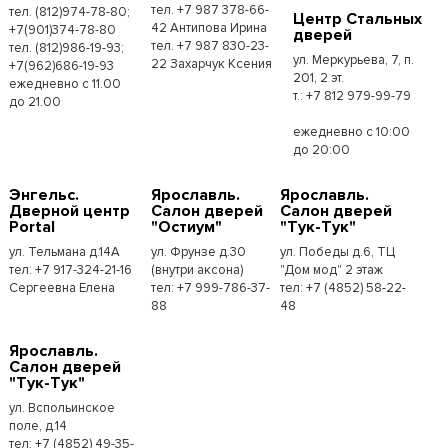
тел. +7 987 378-66-
тел. (812)974-78-80;
Центр Стальных
42 Антипова Ирина
+7(901)374-78-80
дверей
тел. +7 987 830-23-
тел. (812)986-19-93;
ул. Меркурьева, 7, п.
22 Захарчук Ксения
+7(962)686-19-93
201, 2 эт.
ежедневно с 11.00
т.: +7 812 979-99-79
до 21.00
ежедневно с 10:00
до 20:00
Энгельс.
Ярославль.
Ярославль.
Дверной центр
Салон дверей
Салон дверей
Portal
"Остиум"
"Тук-Тук"
ул. Тельмана д.14А
ул. Фрунзе д.30
ул. Победы д.6, ТЦ
тел: +7 917-324-21-16
(внутри аксона)
"Дом мод" 2 этаж
Сергеевна Елена
тел: +7 999-786-37-
тел: +7 (4852) 58-22-
88
48
Ярославль.
Салон дверей
"Тук-Тук"
ул. Вспольинское
поле, д.14
тел: +7 (4852) 49-35-