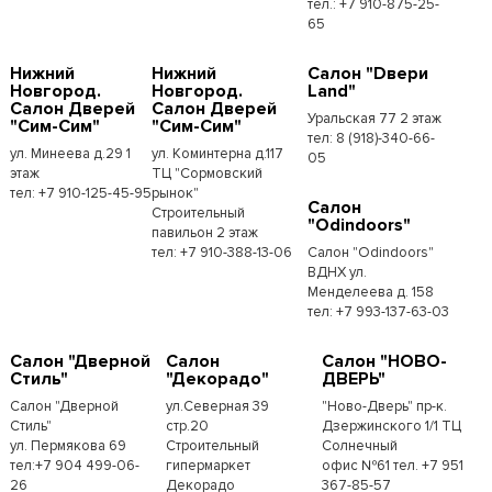
тел.: +7 910-875-25-
65
Нижний
Нижний
Салон "Dвери
Новгород.
Новгород.
Land"
Салон Дверей
Салон Дверей
Уральская 77 2 этаж
"Сим-Сим"
"Сим-Сим"
тел: 8 (918)-340-66-
ул. Минеева д.29 1
ул. Коминтерна д.117
05
этаж
ТЦ "Сормовский
тел: +7 910-125-45-95
рынок"
Салон
Строительный
"Odindoors"
павильон 2 этаж
тел: +7 910-388-13-06
Салон "Odindoors"
ВДНХ ул.
Менделеева д. 158
тел: +7 993-137-63-03
Салон "Дверной
Салон
Салон "НОВО-
Стиль"
"Декорадо"
ДВЕРЬ"
Салон "Дверной
ул.Северная 39
"Ново-Дверь" пр-к.
Стиль"
стр.20
Дзержинского 1/1 ТЦ
ул. Пермякова 69
Строительный
Солнечный
тел:+7 904 499-06-
гипермаркет
офис №61 тел. +7 951
26
Декорадо
367-85-57