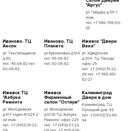
Салон Дверей
"Аргус"
ул. Гайдара д.51г 1
этаж.
тел: +7 986-766-50-
35
Иваново. ТЦ
Иваново. ТЦ
Ижевск "Двери
Аксон
Планета
Века"
ул. Текстильщиков
ул.Куконковых д.104
ул. Удмуртская,
д.80
тел.:45-06-82
д.304, ТЦ "Гвоздь",
тел.: 45-06-82 тел.:
тел.:50-06-82
офис 25
50-06-82
тел.: +7 (3412) 91-22-
28 тел.: +7 965-851-
82-27
Ижевск ТЦ
Ижевск
Калининград
"Азбука
Фирменный
Двери в дом
Ремонта
салон "Остиум"
Калининград, ТЦ
ул. Молодежная
ул. Молодёжная,
Полоцкий дом. 49
д.107 отдел №229 2-
д.107Б ТЦ "Азбука
тел.: +7(4012) 52-66-
ой этаж
Ремонта" офис 229
94
тел:. +7 (3412) 91-22-
тел.: +7 (3412) 9 1-22-
09
09 тел.: +7 905-876-