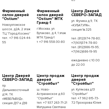
Фирменный
Фирменный
Центр Дверей
салон дверей
салон дверей
СЕВЕРО-ЗАПАД
"Ostium"
"Ostium" МТК
ул. Фучика д.9, ТК
Гранд-1
Новоухтомское
«КУБАТУРА»,
г.Москва, ул.
шоссе, д2А, 2 этаж
секция 1в.325
Бутаково, д.4, 1 этаж
ТЦ "Город Косино"
МТК Гранд-1
тел:. +7 916 024-44-
тел. (812)974-78-80;
т. +7 916 558-30-80
55
+7(901)374-78-80
тел. (812)986-19-95;
+7(962)686-19-95
ежедневно с 10.00
до 22.00
Центр Дверей
Центр продаж
Центр продаж
СЕВЕРО-ЗАПАД
дверей
дверей
"Стройбыт"
"Стройбыт"
пр.
ш. Ново-
ул. Кутякова д.13
Дальневосточный
Астраханское д.60
"Стройбыт"
д.14, ТК
"Стройбыт"
тел: +7 962 615-73-
«МЕБЕЛЬВУД»,
тел. +7 937 263-71-21
72 Прохорова Юлия
секция Д17 и Д18
Матушина Светлана