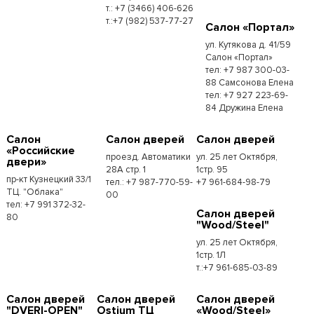
т.: +7 (3466) 406-626
т.:+7 (982) 537-77-27
Салон «Портал»
ул. Кутякова д. 41/59
Салон «Портал»
тел: +7 987 300-03-
88 Самсонова Елена
тел: +7 927 223-69-
84 Дружина Елена
Салон
Салон дверей
Салон дверей
«Российские
проезд. Автоматики
ул. 25 лет Октября,
двери»
28А стр. 1
1стр. 95
пр-кт Кузнецкий 33/1
тел.: +7 987-770-59-
+7 961-684-98-79
ТЦ. "Облака"
00
тел: +7 991 372-32-
Салон дверей
80
"Wood/Steel"
ул. 25 лет Октября,
1стр. 1Л
т.:+7 961-685-03-89
Салон дверей
Салон дверей
Салон дверей
"DVERI-OPEN"
Ostium ТЦ
«Wood/Steel»