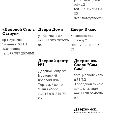
офис.2
тел.: +7 937 153-03-
03
dveri.tmz@yandex.ru
«Дверной Стиль
Двери Дома
Двери Экспо
Остиум»
ул. Калинина д.4
Кисловодское
пр-т. Хусаина
тел.: +7 902 203-22-
шоссе д. 11
Ямашева, 93 ТЦ
90
тел.: +7 928 812-03-
«Савиново»
33
тел.: +7 987 297-81-11
Дверной центр
Дзержинск.
№1
Салон "Сим-
Сим"
Дверной центр №1
пр-т Циолковского
Московский
д.78 ТД
проспект 89Б
"Городской рынок"
Торговый центр
цокольный этаж
"Ваш выбор"
тел: +7 987-541-28-
тел: +7 919-249-70-
97
07
Дзержинск.