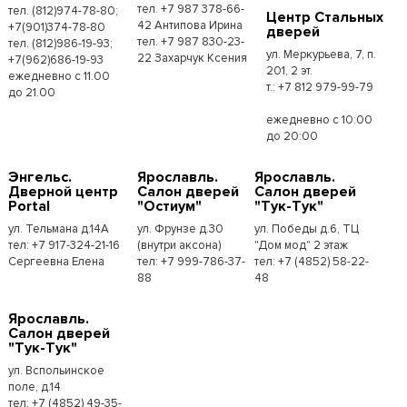
тел. +7 987 378-66-
тел. (812)974-78-80;
Центр Стальных
42 Антипова Ирина
+7(901)374-78-80
дверей
тел. +7 987 830-23-
тел. (812)986-19-93;
ул. Меркурьева, 7, п.
22 Захарчук Ксения
+7(962)686-19-93
201, 2 эт.
ежедневно с 11.00
т.: +7 812 979-99-79
до 21.00
ежедневно с 10:00
до 20:00
Энгельс.
Ярославль.
Ярославль.
Дверной центр
Салон дверей
Салон дверей
Portal
"Остиум"
"Тук-Тук"
ул. Тельмана д.14А
ул. Фрунзе д.30
ул. Победы д.6, ТЦ
тел: +7 917-324-21-16
(внутри аксона)
"Дом мод" 2 этаж
Сергеевна Елена
тел: +7 999-786-37-
тел: +7 (4852) 58-22-
88
48
Ярославль.
Салон дверей
"Тук-Тук"
ул. Вспольинское
поле, д.14
тел: +7 (4852) 49-35-