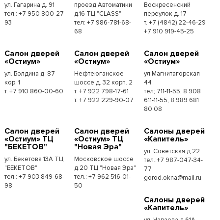
ул. Гагарина д. 91
проезд Автоматики
Воскресенский
тел.: +7 950 800-27-
д.16 ТЦ "CLASS"
переулок д. 17
93
тел: +7 986-781-68-
т. +7 (4842) 22-46-29
68
+7 910 919-45-25
Cалон дверей
Cалон дверей
Cалон дверей
«Остиум»
«Остиум»
«Остиум»
ул. Болдина д. 87
Нефтеюганское
ул.Магнитагорская
кор. 1
шоссе д. 32 корп. 2
44
т. +7 910 860-00-60
т. +7 922 798-17-61
тел; 711-11-55, 8 908
т. +7 922 229-90-07
611-11-55, 8 989 681
80 08
Cалон дверей
Cалон дверей
Cалоны дверей
«Остиум» ТЦ
«Остиум» ТЦ
«Капитель»
"БЕКЕТОВ"
"Новая Эра"
ул. Советская д.22
ул. Бекетова 13А ТЦ
Московское шоссе
тел.:+7 987-047-34-
"БЕКЕТОВ"
д.20 ТЦ "Новая Эра"
77
тел.: +7 903 849-68-
тел.: +7 962 516-01-
gorod.okna@mail.ru
98
50
Cалоны дверей
«Капитель»
ул. Чапаева д.61А,