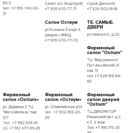
65/2
Салют ост. Водстрой)
Строй Дисконт)
тел.: +7 910-740-00-
+7 905 670-77-71
+7 929 002-18-18
21
Салон Остиум
ТЕ. САМЫЕ.
ДВЕРИ
ул.Есенина 9 корп.4
ул.Невского, д.20
(рядом с МФЦ)
+7 905 670-77-72
Фирменный
салон "Ostium"
ТЦ "Мир ремонта"
Пр-т Аксайский 21
пав. 13
тел.:+7 928 155-64-
83
Фирменный
Фирменный
Фирменный
салон «Ostium»
салон «Остиум»
салон дверей
"Ostium"
ул. Дарвина 2 ТЦ
ул. Олимпийская д.14
ТЦ ДЕКОРАТОР
"Мега Мебель" пав.
тел.: +7 902 353-20-
Рязанский пр-т, д.2,
127
20
к.3, 2 этаж
Тел.: +7 982 305-41-
Тел:.+7 916 175-25-
22, +7 912 477-99-25
85