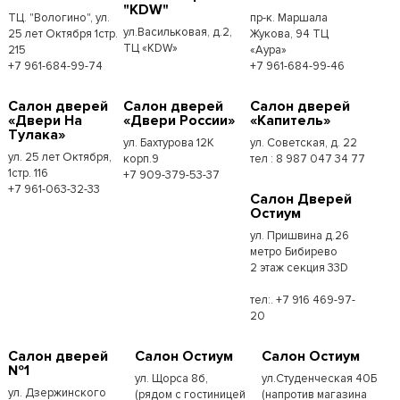
"KDW"
ТЦ. "Вологино", ул.
пр-к. Маршала
ул.Васильковая, д.2,
25 лет Октября 1стр.
Жукова, 94 ТЦ
ТЦ «KDW»
215
«Аура»
+7 961-684-99-74
+7 961-684-99-46
Салон дверей
Салон дверей
Салон дверей
«Двери На
«Двери России»
«Капитель»
Тулака»
ул. Бахтурова 12К
ул. Советская, д. 22
ул. 25 лет Октября,
корп.9
тел : 8 987 047 34 77
1стр. 116
+7 909-379-53-37
+7 961-063-32-33
Салон Дверей
Остиум
ул. Пришвина д.26
метро Бибирево
2 этаж секция 33D
тел:. +7 916 469-97-
20
Салон дверей
Салон Остиум
Салон Остиум
№1
ул. Щорса 8б,
ул.Студенческая 40Б
ул. Дзержинского
(рядом с гостиницей
(напротив магазина