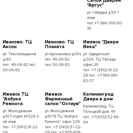
Салон Дверей
"Аргус"
ул. Гайдара д.51г 1
этаж.
тел: +7 986-766-50-
35
Иваново. ТЦ
Иваново. ТЦ
Ижевск "Двери
Аксон
Планета
Века"
ул. Текстильщиков
ул.Куконковых д.104
ул. Удмуртская,
д.80
тел.:45-06-82
д.304, ТЦ "Гвоздь",
тел.: 45-06-82 тел.:
тел.:50-06-82
офис 25
50-06-82
тел.: +7 (3412) 91-22-
28 тел.: +7 965-851-
82-27
Ижевск ТЦ
Ижевск
Калининград
"Азбука
Фирменный
Двери в дом
Ремонта
салон "Остиум"
Калининград, ТЦ
ул. Молодежная
ул. Молодёжная,
Полоцкий дом. 49
д.107 отдел №229 2-
д.107Б ТЦ "Азбука
тел.: +7(4012) 52-66-
ой этаж
Ремонта" офис 229
94
тел:. +7 (3412) 91-22-
тел.: +7 (3412) 9 1-22-
09
09 тел.: +7 905-876-