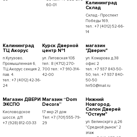
Калининград
60-01
Склад
Склад - Проспект
Победы 169,
тел.:​ +7 (4012) 52-66-
14
Калининград
Курск Дверной
магазин
ТЦ Акорус
центр №1
"Дверич"
п.Кутузово,
ул. Литовская 10Б
ул. Комарова д.38
Промышленная 6,
тел.: 8 (4712) 270-
офис 2
ТЦ Акорус секция 2,
700 тел.: +7 910-314-
тел.: +7 937 843-50-
пав. 4.
42-00
50, тел.: +7 937 840-
тел.: +7 (4012) 42-36-
50-50
24
hrr50@mail.ru
Магазин ДВЕРИ
Магазин “Dom
Нижний
ЭКСПО
Decora”
Новгород.
Салон Дверей
Кисловодское
17 мкр 21 дом
"Остиум"
шоссе, д.11
Тел: +7 (701) 555-79-
ул. Белинскрго д.26
+7 (928) 812-03-33
29
"Средной рынок" 2
этаж