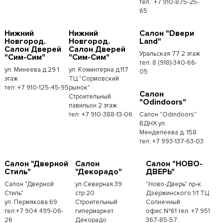
тел.: +7 910-875-25-
65
Нижний
Нижний
Салон "Dвери
Новгород.
Новгород.
Land"
Салон Дверей
Салон Дверей
Уральская 77 2 этаж
"Сим-Сим"
"Сим-Сим"
тел: 8 (918)-340-66-
ул. Минеева д.29 1
ул. Коминтерна д.117
05
этаж
ТЦ "Сормовский
тел: +7 910-125-45-95
рынок"
Салон
Строительный
"Odindoors"
павильон 2 этаж
тел: +7 910-388-13-06
Салон "Odindoors"
ВДНХ ул.
Менделеева д. 158
тел: +7 993-137-63-03
Салон "Дверной
Салон
Салон "НОВО-
Стиль"
"Декорадо"
ДВЕРЬ"
Салон "Дверной
ул.Северная 39
"Ново-Дверь" пр-к.
Стиль"
стр.20
Дзержинского 1/1 ТЦ
ул. Пермякова 69
Строительный
Солнечный
тел:+7 904 499-06-
гипермаркет
офис №61 тел. +7 951
26
Декорадо
367-85-57