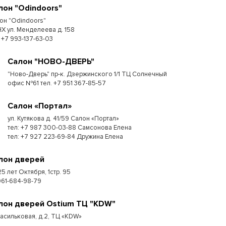
лон "Odindoors"
он "Odindoors"
Х ул. Менделеева д. 158
: +7 993-137-63-03
Салон "НОВО-ДВЕРЬ"
"Ново-Дверь" пр-к. Дзержинского 1/1 ТЦ Солнечный
офис №61 тел. +7 951 367-85-57
Салон «Портал»
ул. Кутякова д. 41/59 Салон «Портал»
тел: +7 987 300-03-88 Самсонова Елена
тел: +7 927 223-69-84 Дружина Елена
лон дверей
25 лет Октября, 1стр. 95
961-684-98-79
лон дверей Ostium ТЦ "KDW"
Васильковая, д.2, ТЦ «KDW»