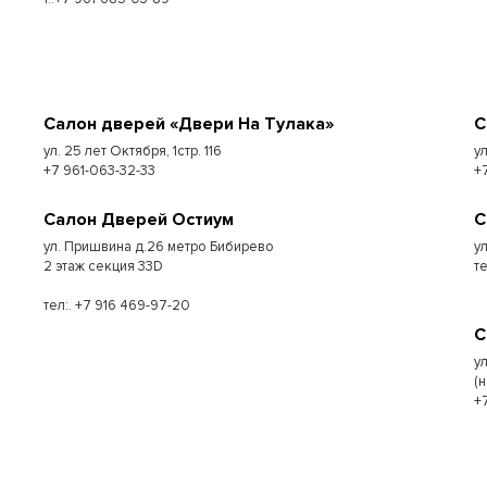
Салон дверей «Двери На Тулака»
С
ул. 25 лет Октября, 1стр. 116
у
+7 961-063-32-33
+
Салон Дверей Остиум
С
ул. Пришвина д.26 метро Бибирево
у
2 этаж секция 33D
т
тел:. +7 916 469-97-20
С
у
(
+