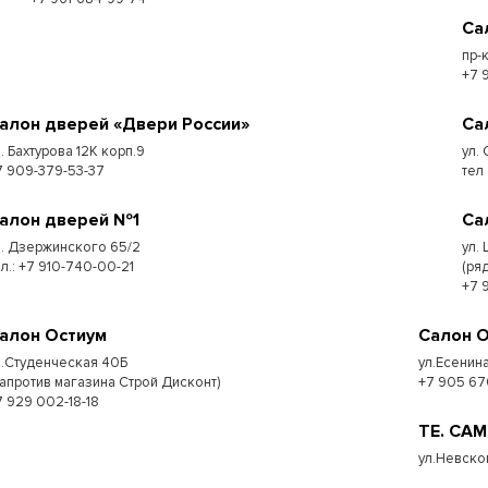
Са
пр-
+7 
алон дверей «Двери России»
Са
л. Бахтурова 12К корп.9
ул. 
7 909-379-53-37
тел
алон дверей №1
Са
л. Дзержинского 65/2
ул.
ел.: +7 910-740-00-21
(ря
+7 
алон Остиум
Салон 
л.Студенческая 40Б
ул.Есенина
напротив магазина Строй Дисконт)
+7 905 67
7 929 002-18-18
ТЕ. СА
ул.Невско