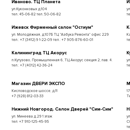
Иваново. ТЦ Планета
И
ул.Куконковых д.104
у
тел.:45-06-82 тел.:50-06-82
те
Ижевск Фирменный салон "Остиум"
К
ул. Молодёжная, д.107Б ТЦ "Азбука Ремонта" офис 229
К
тел.: +7 (3412) 9 1-22-09 тел.: +7 905-876-60-01
т
Калининград ТЦ Акорус
К
п.Кутузово, Промышленная 6, ТЦ Акорус секция 2, пав. 4.
у
тел.: +7 (4012) 42-36-24
те
Магазин ДВЕРИ ЭКСПО
М
Кисловодское шоссе, д.11
1
+7 (928) 812-03-33
Т
Нижний Новгород. Салон Дверей "Сим-Сим"
Н
ул. Минеева д.29 1 этаж
у
тел: +7 910-125-45-95
С
т