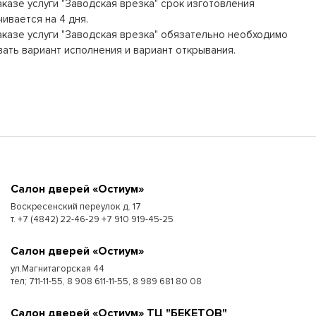
аказе услуги "Заводская врезка" срок изготовления
чивается на 4 дня.
аказе услуги "Заводская врезка" обязательно необходимо
вать вариант исполнения и вариант открывания.
Cалон дверей «Остиум»
Воскресенский переулок д. 17
т. +7 (4842) 22-46-29 +7 910 919-45-25
Cалон дверей «Остиум»
ул.Магнитагорская 44
тел; 711-11-55, 8 908 611-11-55, 8 989 681 80 08
Cалон дверей «Остиум» ТЦ "БЕКЕТОВ"