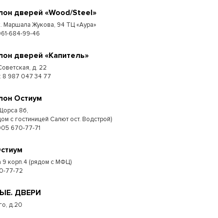
лон дверей «Wood/Steel»
к. Маршала Жукова, 94 ТЦ «Аура»
961-684-99-46
лон дверей «Капитель»
Советская, д. 22
 : 8 987 047 34 77
лон Остиум
 Щорса 8б,
дом с гостиницей Салют ост. Водстрой)
905 670-77-71
Остиум
 9 корп.4 (рядом с МФЦ)
0-77-72
МЫЕ. ДВЕРИ
го, д.20