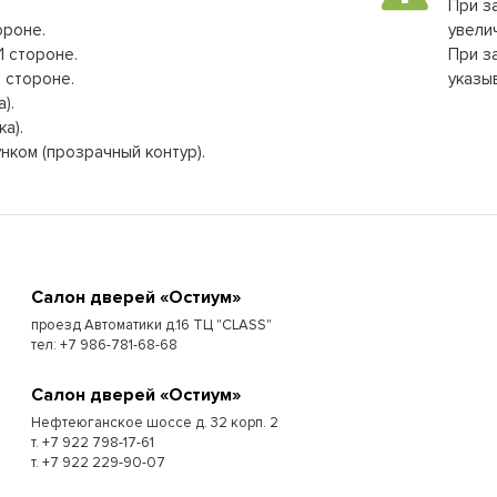
При з
ороне.
увели
1 стороне.
При з
1 стороне.
указы
).
а).
унком (прозрачный контур).
Cалон дверей «Остиум»
проезд Автоматики д.16 ТЦ "CLASS"
тел: +7 986-781-68-68
Cалон дверей «Остиум»
Нефтеюганское шоссе д. 32 корп. 2
т. +7 922 798-17-61
т. +7 922 229-90-07