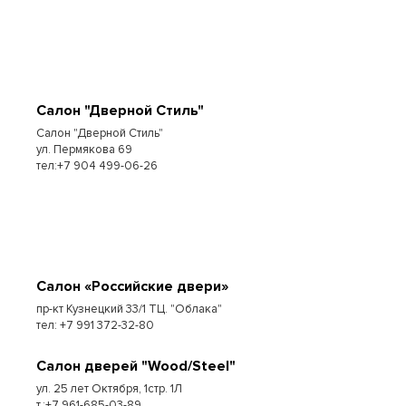
Салон "Дверной Стиль"
Салон "Дверной Стиль"
ул. Пермякова 69
тел:+7 904 499-06-26
Салон «Российские двери»
пр-кт Кузнецкий 33/1 ТЦ. "Облака"
тел: +7 991 372-32-80
Салон дверей "Wood/Steel"
ул. 25 лет Октября, 1стр. 1Л
т.:+7 961-685-03-89