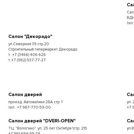
Са
Сал
ВДН
тел
Салон "Декорадо"
ул.Северная 39 стр.20
Строительный гипермаркет Декорадо
т.: +7 (3466) 406-626
т.:+7 (982) 537-77-27
Салон дверей
Са
проезд. Автоматики 28А стр. 1
ул. 
тел.: +7 987-770-59-00
+7 
Салон дверей "DVERI-OPEN"
Са
ТЦ. "Вологино", ул. 25 лет Октября 1стр. 215
ул.
+7 961-684-99-74