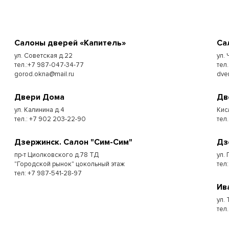
Cалоны дверей «Капитель»
Cа
ул. Советская д.22
ул.
тел.:+7 987-047-34-77
тел.
gorod.okna@mail.ru
dve
Двери Дома
Дв
ул. Калинина д.4
Кис
тел.: +7 902 203-22-90
тел.
Дзержинск. Салон "Сим-Сим"
Дз
пр-т Циолковского д.78 ТД
ул. 
"Городской рынок" цокольный этаж
тел
тел: +7 987-541-28-97
Ив
ул.
тел.