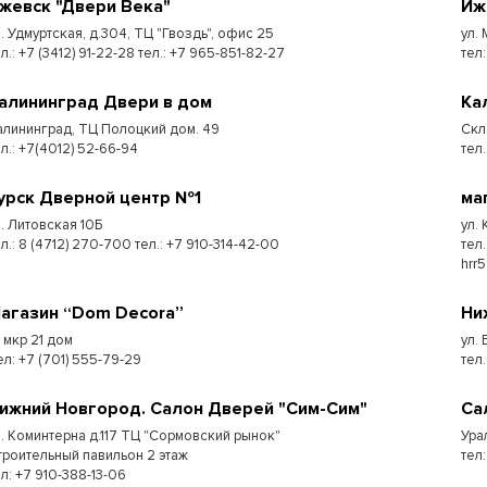
жевск "Двери Века"
Иж
л. Удмуртская, д.304, ТЦ "Гвоздь", офис 25
ул.
л.: +7 (3412) 91-22-28 тел.: +7 965-851-82-27
тел:
алининград Двери в дом
Ка
алининград, ТЦ Полоцкий дом. 49
Скл
ел.: +7(4012) 52-66-94
тел.
урск Дверной центр №1
ма
л. Литовская 10Б
ул.
л.: 8 (4712) 270-700 тел.: +7 910-314-42-00
тел
hrr
агазин “Dom Decora”
Ни
7 мкр 21 дом
ул.
ел: +7 (701) 555-79-29
тел
ижний Новгород. Салон Дверей "Сим-Сим"
Са
л. Коминтерна д.117 ТЦ "Сормовский рынок"
Ура
троительный павильон 2 этаж
тел:
ел: +7 910-388-13-06