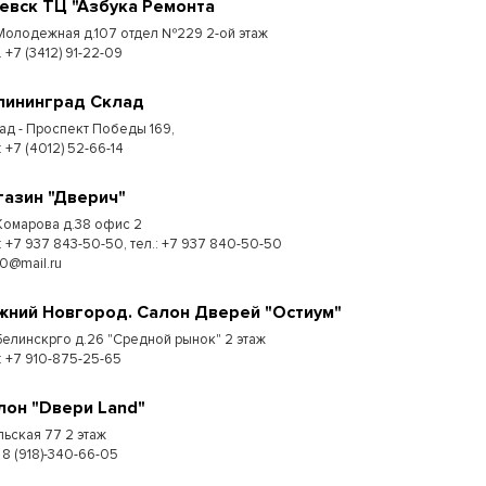
евск ТЦ "Азбука Ремонта
 Молодежная д.107 отдел №229 2-ой этаж
. +7 (3412) 91-22-09
лининград Склад
ад - Проспект Победы 169,
:​ +7 (4012) 52-66-14
газин "Дверич"
 Комарова д.38 офис 2
.: +7 937 843-50-50, тел.: +7 937 840-50-50
50@mail.ru
жний Новгород. Салон Дверей "Остиум"
 Белинскрго д.26 "Средной рынок" 2 этаж
.: +7 910-875-25-65
лон "Dвери Land"
льская 77 2 этаж
 8 (918)-340-66-05