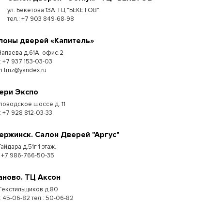
ул. Бекетова 13А ТЦ "БЕКЕТОВ"
тел.: +7 903 849-68-98
лоны дверей «Капитель»
 Чапаева д.61А, офис.2
: +7 937 153-03-03
ri.tmz@yandex.ru
ери Экспо
ловодское шоссе д. 11
: +7 928 812-03-33
ержинск. Салон Дверей "Аргус"
Гайдара д.51г 1 этаж.
: +7 986-766-50-35
аново. ТЦ Аксон
 Текстильщиков д.80
: 45-06-82 тел.: 50-06-82