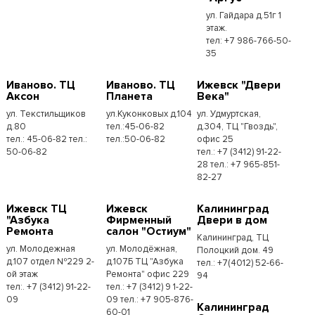
ул. Гайдара д.51г 1
этаж.
тел: +7 986-766-50-
35
Иваново. ТЦ
Иваново. ТЦ
Ижевск "Двери
Аксон
Планета
Века"
ул. Текстильщиков
ул.Куконковых д.104
ул. Удмуртская,
д.80
тел.:45-06-82
д.304, ТЦ "Гвоздь",
тел.: 45-06-82 тел.:
тел.:50-06-82
офис 25
50-06-82
тел.: +7 (3412) 91-22-
28 тел.: +7 965-851-
82-27
Ижевск ТЦ
Ижевск
Калининград
"Азбука
Фирменный
Двери в дом
Ремонта
салон "Остиум"
Калининград, ТЦ
ул. Молодежная
ул. Молодёжная,
Полоцкий дом. 49
д.107 отдел №229 2-
д.107Б ТЦ "Азбука
тел.: +7(4012) 52-66-
ой этаж
Ремонта" офис 229
94
тел:. +7 (3412) 91-22-
тел.: +7 (3412) 9 1-22-
09
09 тел.: +7 905-876-
Калининград
60-01