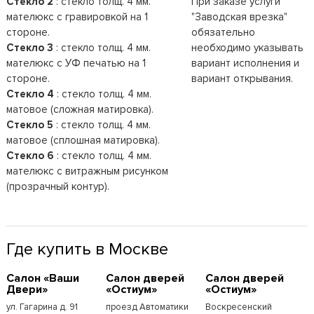
Стекло 2
: стекло толщ. 4 мм.
При заказе услуги
мателюкс с гравировкой на 1
"Заводская врезка"
стороне.
обязательно
Стекло 3
: стекло толщ. 4 мм.
необходимо указывать
мателюкс с УФ печатью на 1
вариант исполнения и
стороне.
вариант открывания.
Стекло 4
: стекло толщ. 4 мм.
матовое (сложная матировка).
Стекло 5
: стекло толщ. 4 мм.
матовое (сплошная матировка).
Стекло 6
: стекло толщ. 4 мм.
мателюкс с витражным рисунком
(прозрачный контур).
Где купить в Москве
Cалон «Ваши
Cалон дверей
Cалон дверей
Двери»
«Остиум»
«Остиум»
ул. Гагарина д. 91
проезд Автоматики
Воскресенский