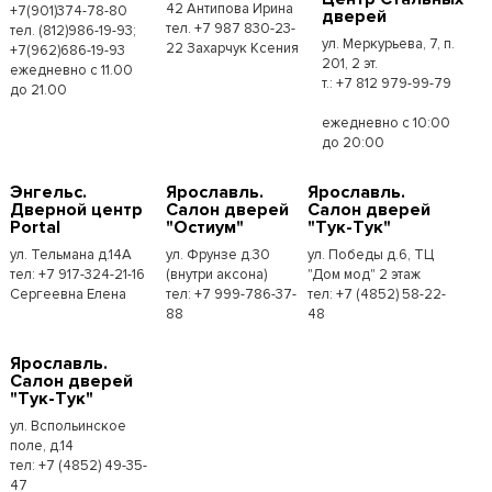
42 Антипова Ирина
+7(901)374-78-80
дверей
тел. +7 987 830-23-
тел. (812)986-19-93;
ул. Меркурьева, 7, п.
22 Захарчук Ксения
+7(962)686-19-93
201, 2 эт.
ежедневно с 11.00
т.: +7 812 979-99-79
до 21.00
ежедневно с 10:00
до 20:00
Энгельс.
Ярославль.
Ярославль.
Дверной центр
Салон дверей
Салон дверей
Portal
"Остиум"
"Тук-Тук"
ул. Тельмана д.14А
ул. Фрунзе д.30
ул. Победы д.6, ТЦ
тел: +7 917-324-21-16
(внутри аксона)
"Дом мод" 2 этаж
Сергеевна Елена
тел: +7 999-786-37-
тел: +7 (4852) 58-22-
88
48
Ярославль.
Салон дверей
"Тук-Тук"
ул. Вспольинское
поле, д.14
тел: +7 (4852) 49-35-
47