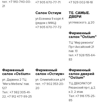
тел.: +7 910-740-00-
+7 905 670-77-71
+7 929 002-18-18
21
Салон Остиум
ТЕ. САМЫЕ.
ДВЕРИ
ул.Есенина 9 корп.4
ул.Невского, д.20
(рядом с МФЦ)
+7 905 670-77-72
Фирменный
салон "Ostium"
ТЦ "Мир ремонта"
Пр-т Аксайский 21
пав. 13
тел.:+7 928 155-64-
83
Фирменный
Фирменный
Фирменный
салон «Ostium»
салон «Остиум»
салон дверей
"Ostium"
ул. Дарвина 2 ТЦ
ул. Олимпийская д.14
ТЦ ДЕКОРАТОР
"Мега Мебель" пав.
тел.: +7 902 353-20-
Рязанский пр-т, д.2,
127
20
к.3, 2 этаж
Тел.: +7 982 305-41-
Тел:.+7 916 175-25-
22, +7 912 477-99-25
85