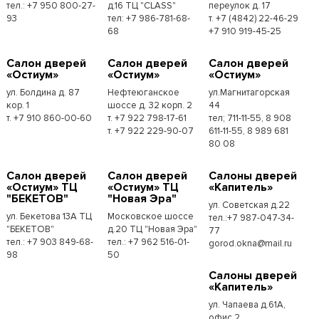
тел.: +7 950 800-27-
д.16 ТЦ "CLASS"
переулок д. 17
93
тел: +7 986-781-68-
т. +7 (4842) 22-46-29
68
+7 910 919-45-25
Cалон дверей
Cалон дверей
Cалон дверей
«Остиум»
«Остиум»
«Остиум»
ул. Болдина д. 87
Нефтеюганское
ул.Магнитагорская
кор. 1
шоссе д. 32 корп. 2
44
т. +7 910 860-00-60
т. +7 922 798-17-61
тел; 711-11-55, 8 908
т. +7 922 229-90-07
611-11-55, 8 989 681
80 08
Cалон дверей
Cалон дверей
Cалоны дверей
«Остиум» ТЦ
«Остиум» ТЦ
«Капитель»
"БЕКЕТОВ"
"Новая Эра"
ул. Советская д.22
ул. Бекетова 13А ТЦ
Московское шоссе
тел.:+7 987-047-34-
"БЕКЕТОВ"
д.20 ТЦ "Новая Эра"
77
тел.: +7 903 849-68-
тел.: +7 962 516-01-
gorod.okna@mail.ru
98
50
Cалоны дверей
«Капитель»
ул. Чапаева д.61А,
офис.2