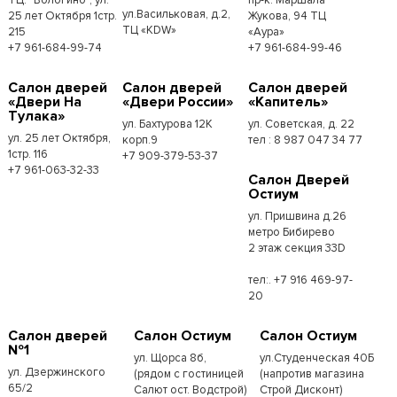
ул.Васильковая, д.2,
25 лет Октября 1стр.
Жукова, 94 ТЦ
ТЦ «KDW»
215
«Аура»
+7 961-684-99-74
+7 961-684-99-46
Салон дверей
Салон дверей
Салон дверей
«Двери На
«Двери России»
«Капитель»
Тулака»
ул. Бахтурова 12К
ул. Советская, д. 22
ул. 25 лет Октября,
корп.9
тел : 8 987 047 34 77
1стр. 116
+7 909-379-53-37
+7 961-063-32-33
Салон Дверей
Остиум
ул. Пришвина д.26
метро Бибирево
2 этаж секция 33D
тел:. +7 916 469-97-
20
Салон дверей
Салон Остиум
Салон Остиум
№1
ул. Щорса 8б,
ул.Студенческая 40Б
ул. Дзержинского
(рядом с гостиницей
(напротив магазина
65/2
Салют ост. Водстрой)
Строй Дисконт)