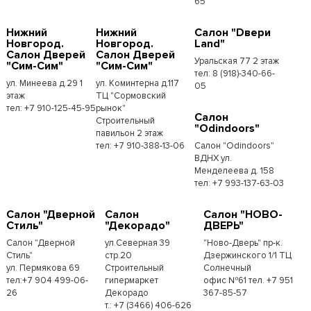
65
Нижний
Нижний
Салон "Dвери
Новгород.
Новгород.
Land"
Салон Дверей
Салон Дверей
Уральская 77 2 этаж
"Сим-Сим"
"Сим-Сим"
тел: 8 (918)-340-66-
ул. Минеева д.29 1
ул. Коминтерна д.117
05
этаж
ТЦ "Сормовский
тел: +7 910-125-45-95
рынок"
Салон
Строительный
"Odindoors"
павильон 2 этаж
тел: +7 910-388-13-06
Салон "Odindoors"
ВДНХ ул.
Менделеева д. 158
тел: +7 993-137-63-03
Салон "Дверной
Салон
Салон "НОВО-
Стиль"
"Декорадо"
ДВЕРЬ"
Салон "Дверной
ул.Северная 39
"Ново-Дверь" пр-к.
Стиль"
стр.20
Дзержинского 1/1 ТЦ
ул. Пермякова 69
Строительный
Солнечный
тел:+7 904 499-06-
гипермаркет
офис №61 тел. +7 951
26
Декорадо
367-85-57
т.: +7 (3466) 406-626