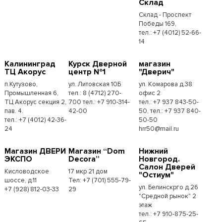
Склад
Склад - Проспект
Победы 169,
тел.:​ +7 (4012) 52-66-
14
Калининград
Курск Дверной
магазин
ТЦ Акорус
центр №1
"Дверич"
п.Кутузово,
ул. Литовская 10Б
ул. Комарова д.38
Промышленная 6,
тел.: 8 (4712) 270-
офис 2
ТЦ Акорус секция 2,
700 тел.: +7 910-314-
тел.: +7 937 843-50-
пав. 4.
42-00
50, тел.: +7 937 840-
тел.: +7 (4012) 42-36-
50-50
24
hrr50@mail.ru
Магазин ДВЕРИ
Магазин “Dom
Нижний
ЭКСПО
Decora”
Новгород.
Салон Дверей
Кисловодское
17 мкр 21 дом
"Остиум"
шоссе, д.11
Тел: +7 (701) 555-79-
ул. Белинскрго д.26
+7 (928) 812-03-33
29
"Средной рынок" 2
этаж
тел.: +7 910-875-25-