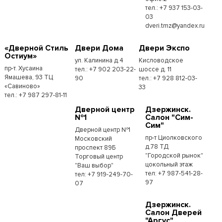
тел.: +7 937 153-03-
03
dveri.tmz@yandex.ru
«Дверной Стиль
Двери Дома
Двери Экспо
Остиум»
ул. Калинина д.4
Кисловодское
пр-т. Хусаина
тел.: +7 902 203-22-
шоссе д. 11
Ямашева, 93 ТЦ
90
тел.: +7 928 812-03-
«Савиново»
33
тел.: +7 987 297-81-11
Дверной центр
Дзержинск.
№1
Салон "Сим-
Сим"
Дверной центр №1
пр-т Циолковского
Московский
д.78 ТД
проспект 89Б
"Городской рынок"
Торговый центр
цокольный этаж
"Ваш выбор"
тел: +7 987-541-28-
тел: +7 919-249-70-
97
07
Дзержинск.
Салон Дверей
"Аргус"