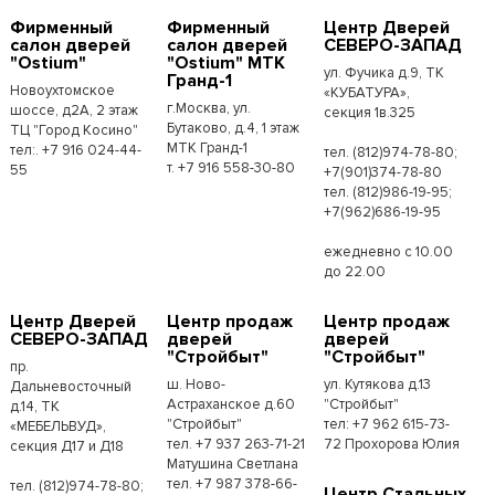
Фирменный
Фирменный
Центр Дверей
салон дверей
салон дверей
СЕВЕРО-ЗАПАД
"Ostium"
"Ostium" МТК
ул. Фучика д.9, ТК
Гранд-1
Новоухтомское
«КУБАТУРА»,
г.Москва, ул.
шоссе, д2А, 2 этаж
секция 1в.325
Бутаково, д.4, 1 этаж
ТЦ "Город Косино"
МТК Гранд-1
тел:. +7 916 024-44-
тел. (812)974-78-80;
т. +7 916 558-30-80
55
+7(901)374-78-80
тел. (812)986-19-95;
+7(962)686-19-95
ежедневно с 10.00
до 22.00
Центр Дверей
Центр продаж
Центр продаж
СЕВЕРО-ЗАПАД
дверей
дверей
"Стройбыт"
"Стройбыт"
пр.
ш. Ново-
ул. Кутякова д.13
Дальневосточный
Астраханское д.60
"Стройбыт"
д.14, ТК
"Стройбыт"
тел: +7 962 615-73-
«МЕБЕЛЬВУД»,
тел. +7 937 263-71-21
72 Прохорова Юлия
секция Д17 и Д18
Матушина Светлана
тел. +7 987 378-66-
тел. (812)974-78-80;
Центр Стальных