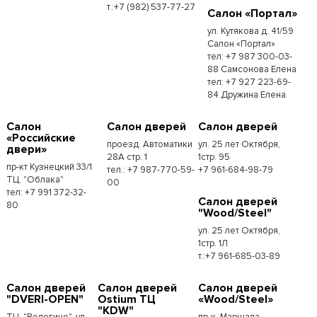
т.:+7 (982) 537-77-27
Салон «Портал»
ул. Кутякова д. 41/59
Салон «Портал»
тел: +7 987 300-03-
88 Самсонова Елена
тел: +7 927 223-69-
84 Дружина Елена
Салон
Салон дверей
Салон дверей
«Российские
проезд. Автоматики
ул. 25 лет Октября,
двери»
28А стр. 1
1стр. 95
пр-кт Кузнецкий 33/1
тел.: +7 987-770-59-
+7 961-684-98-79
ТЦ. "Облака"
00
тел: +7 991 372-32-
Салон дверей
80
"Wood/Steel"
ул. 25 лет Октября,
1стр. 1Л
т.:+7 961-685-03-89
Салон дверей
Салон дверей
Салон дверей
"DVERI-OPEN"
Ostium ТЦ
«Wood/Steel»
"KDW"
ТЦ. "Вологино", ул.
пр-к. Маршала