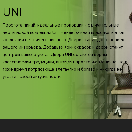
UNI
Простота линий, идеальные пропорции - отличительные
черты новой коллекции Uni. Ненавязчивая классика, в этой
коллекции нет ничего лишнего. Двери станут дополнением
вашего интерьера. Добавьте ярких красок и двери станут
центром вашего уюта. Двери UNI остаются верны
классическим традициям, выглядят просто и лаконично, но в
тоже время потрясающе элегантно и богато и никогда не
утратят своей актуальности.