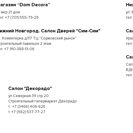
агазин “Dom Decora”
Ни
7 мкр 21 дом
ул.
ел: +7 (701) 555-79-29
тел
ижний Новгород. Салон Дверей "Сим-Сим"
Са
л. Коминтерна д.117 ТЦ "Сормовский рынок"
Ура
троительный павильон 2 этаж
тел:
ел: +7 910-388-13-06
Са
Сал
ВДН
тел
Салон "Декорадо"
ул.Северная 39 стр.20
Строительный гипермаркет Декорадо
т.: +7 (3466) 406-626
т.:+7 (982) 537-77-27