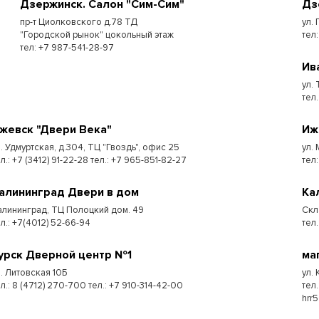
Дзержинск. Салон "Сим-Сим"
Дз
пр-т Циолковского д.78 ТД
ул. 
"Городской рынок" цокольный этаж
тел
тел: +7 987-541-28-97
Ив
ул.
тел.
жевск "Двери Века"
Иж
л. Удмуртская, д.304, ТЦ "Гвоздь", офис 25
ул.
л.: +7 (3412) 91-22-28 тел.: +7 965-851-82-27
тел:
алининград Двери в дом
Ка
алининград, ТЦ Полоцкий дом. 49
Скл
ел.: +7(4012) 52-66-94
тел.
урск Дверной центр №1
ма
л. Литовская 10Б
ул.
л.: 8 (4712) 270-700 тел.: +7 910-314-42-00
тел
hrr