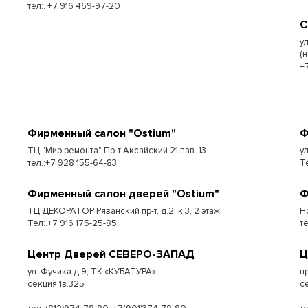
тел:. +7 916 469-97-20
С
у
(
+
Фирменный салон "Ostium"
Ф
ТЦ "Мир ремонта" Пр-т Аксайский 21 пав. 13
у
тел.:+7 928 155-64-83
Т
Фирменный салон дверей "Ostium"
Ф
ТЦ ДЕКОРАТОР Рязанский пр-т, д.2, к.3, 2 этаж
Н
Тел:.+7 916 175-25-85
т
Центр Дверей СЕВЕРО-ЗАПАД
Ц
ул. Фучика д.9, ТК «КУБАТУРА»,
п
секция 1в.325
с