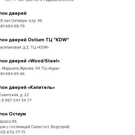
лон дверей
25 лет Октября, 1стр. 95
961-684-98-79
лон дверей Ostium ТЦ "KDW"
Васильковая, д.2, ТЦ «KDW»
лон дверей «Wood/Steel»
к. Маршала Жукова, 94 ТЦ «Аура»
961-684-99-46
лон дверей «Капитель»
Советская, д. 22
 : 8 987 047 34 77
лон Остиум
 Щорса 8б,
дом с гостиницей Салют ост. Водстрой)
905 670-77-71