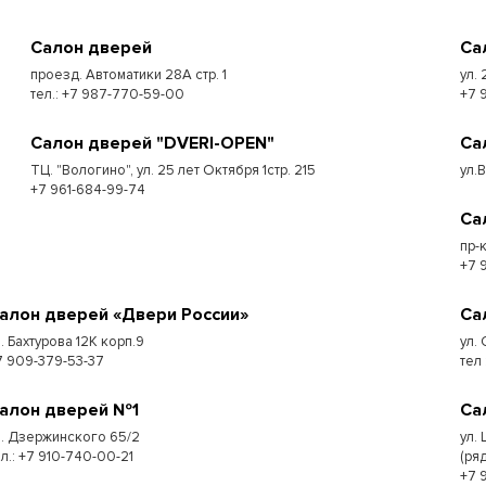
Салон дверей
Са
проезд. Автоматики 28А стр. 1
ул. 
тел.: +7 987-770-59-00
+7 
Салон дверей "DVERI-OPEN"
Са
ТЦ. "Вологино", ул. 25 лет Октября 1стр. 215
ул.
+7 961-684-99-74
Са
пр-
+7 
алон дверей «Двери России»
Са
л. Бахтурова 12К корп.9
ул. 
7 909-379-53-37
тел
алон дверей №1
Са
л. Дзержинского 65/2
ул.
ел.: +7 910-740-00-21
(ря
+7 