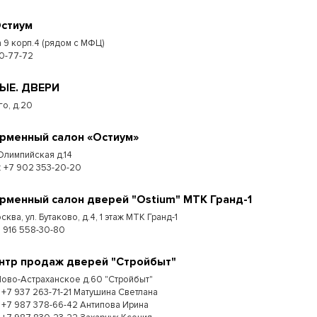
Остиум
 9 корп.4 (рядом с МФЦ)
0-77-72
МЫЕ. ДВЕРИ
го, д.20
рменный салон «Остиум»
 Олимпийская д.14
.: +7 902 353-20-20
рменный салон дверей "Ostium" МТК Гранд-1
сква, ул. Бутаково, д.4, 1 этаж МТК Гранд-1
+7 916 558-30-80
нтр продаж дверей "Стройбыт"
Ново-Астраханское д.60 "Стройбыт"
. +7 937 263-71-21 Матушина Светлана
. +7 987 378-66-42 Антипова Ирина