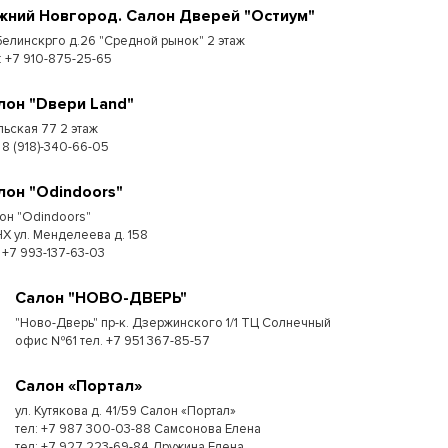
жний Новгород. Салон Дверей "Остиум"
 Белинскрго д.26 "Средной рынок" 2 этаж
.: +7 910-875-25-65
лон "Dвери Land"
льская 77 2 этаж
 8 (918)-340-66-05
лон "Odindoors"
он "Odindoors"
Х ул. Менделеева д. 158
: +7 993-137-63-03
Салон "НОВО-ДВЕРЬ"
"Ново-Дверь" пр-к. Дзержинского 1/1 ТЦ Солнечный
офис №61 тел. +7 951 367-85-57
Салон «Портал»
ул. Кутякова д. 41/59 Салон «Портал»
тел: +7 987 300-03-88 Самсонова Елена
тел: +7 927 223-69-84 Дружина Елена