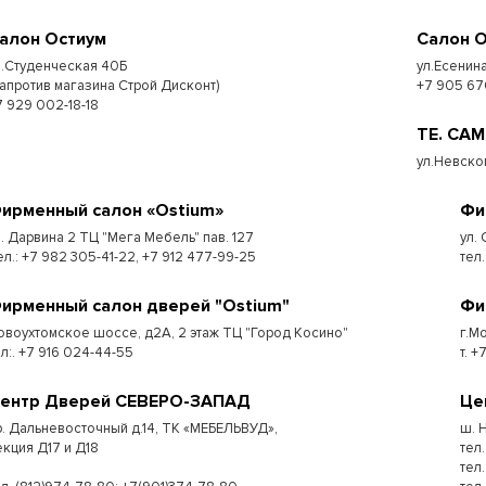
алон Остиум
Салон 
л.Студенческая 40Б
ул.Есенина
напротив магазина Строй Дисконт)
+7 905 67
7 929 002-18-18
ТЕ. СА
ул.Невско
ирменный салон «Ostium»
Фи
л. Дарвина 2 ТЦ "Мега Мебель" пав. 127
ул.
ел.: +7 982 305-41-22, +7 912 477-99-25
тел
ирменный салон дверей "Ostium"
Фи
овоухтомское шоссе, д2А, 2 этаж ТЦ "Город Косино"
г.Мо
ел:. +7 916 024-44-55
т. 
ентр Дверей СЕВЕРО-ЗАПАД
Це
р. Дальневосточный д.14, ТК «МЕБЕЛЬВУД»,
ш. 
екция Д17 и Д18
тел
тел