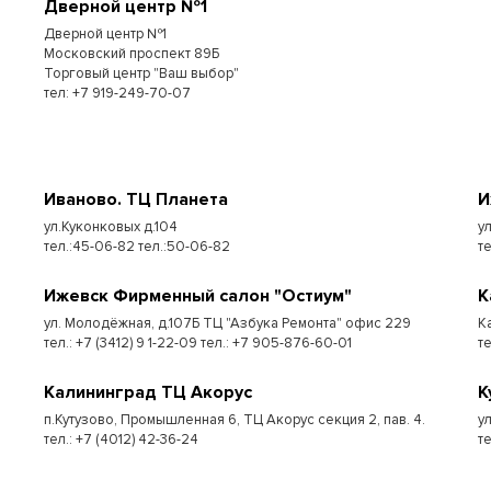
Дверной центр №1
Дверной центр №1
Московский проспект 89Б
Торговый центр "Ваш выбор"
тел: +7 919-249-70-07
Иваново. ТЦ Планета
И
ул.Куконковых д.104
у
тел.:45-06-82 тел.:50-06-82
те
Ижевск Фирменный салон "Остиум"
К
ул. Молодёжная, д.107Б ТЦ "Азбука Ремонта" офис 229
К
тел.: +7 (3412) 9 1-22-09 тел.: +7 905-876-60-01
т
Калининград ТЦ Акорус
К
п.Кутузово, Промышленная 6, ТЦ Акорус секция 2, пав. 4.
у
тел.: +7 (4012) 42-36-24
те