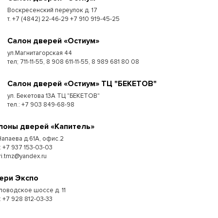
Воскресенский переулок д. 17
т. +7 (4842) 22-46-29 +7 910 919-45-25
Cалон дверей «Остиум»
ул.Магнитагорская 44
тел; 711-11-55, 8 908 611-11-55, 8 989 681 80 08
Cалон дверей «Остиум» ТЦ "БЕКЕТОВ"
ул. Бекетова 13А ТЦ "БЕКЕТОВ"
тел.: +7 903 849-68-98
лоны дверей «Капитель»
 Чапаева д.61А, офис.2
: +7 937 153-03-03
ri.tmz@yandex.ru
ери Экспо
ловодское шоссе д. 11
: +7 928 812-03-33