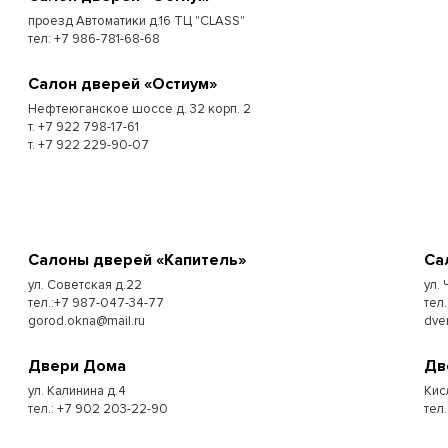
проезд Автоматики д.16 ТЦ "CLASS"
тел: +7 986-781-68-68
Cалон дверей «Остиум»
Нефтеюганское шоссе д. 32 корп. 2
т. +7 922 798-17-61
т. +7 922 229-90-07
Cалоны дверей «Капитель»
Cа
ул. Советская д.22
ул.
тел.:+7 987-047-34-77
тел.
gorod.okna@mail.ru
dve
Двери Дома
Дв
ул. Калинина д.4
Кис
тел.: +7 902 203-22-90
тел.