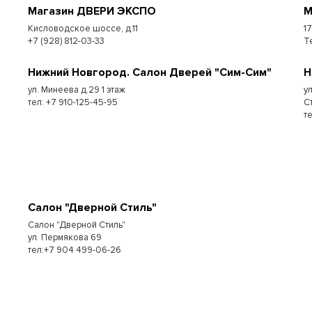
Магазин ДВЕРИ ЭКСПО
М
Кисловодское шоссе, д.11
1
+7 (928) 812-03-33
Т
Нижний Новгород. Салон Дверей "Сим-Сим"
Н
ул. Минеева д.29 1 этаж
у
тел: +7 910-125-45-95
С
т
Салон "Дверной Стиль"
Салон "Дверной Стиль"
ул. Пермякова 69
тел:+7 904 499-06-26