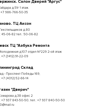
ержинск. Салон Дверей "Аргус"
Гайдара д.51г 1 этаж.
: +7 986-766-50-35
аново. ТЦ Аксон
 Текстильщиков д.80
: 45-06-82 тел.: 50-06-82
евск ТЦ "Азбука Ремонта
 Молодежная д.107 отдел №229 2-ой этаж
. +7 (3412) 91-22-09
лининград Склад
ад - Проспект Победы 169,
:​ +7 (4012) 52-66-14
газин "Дверич"
 Комарова д.38 офис 2
.: +7 937 843-50-50, тел.: +7 937 840-50-50
50@mail.ru