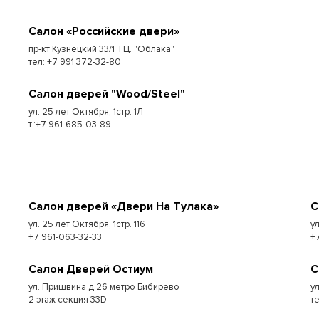
Салон «Российские двери»
пр-кт Кузнецкий 33/1 ТЦ. "Облака"
тел: +7 991 372-32-80
Салон дверей "Wood/Steel"
ул. 25 лет Октября, 1стр. 1Л
т.:+7 961-685-03-89
Салон дверей «Двери На Тулака»
С
ул. 25 лет Октября, 1стр. 116
у
+7 961-063-32-33
+
Салон Дверей Остиум
С
ул. Пришвина д.26 метро Бибирево
у
2 этаж секция 33D
т