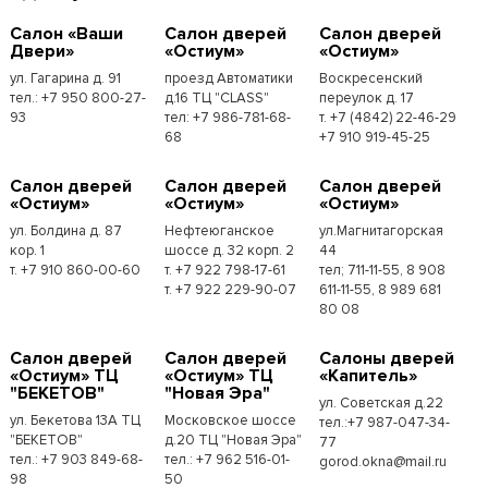
Cалон «Ваши
Cалон дверей
Cалон дверей
Двери»
«Остиум»
«Остиум»
ул. Гагарина д. 91
проезд Автоматики
Воскресенский
тел.: +7 950 800-27-
д.16 ТЦ "CLASS"
переулок д. 17
93
тел: +7 986-781-68-
т. +7 (4842) 22-46-29
68
+7 910 919-45-25
Cалон дверей
Cалон дверей
Cалон дверей
«Остиум»
«Остиум»
«Остиум»
ул. Болдина д. 87
Нефтеюганское
ул.Магнитагорская
кор. 1
шоссе д. 32 корп. 2
44
т. +7 910 860-00-60
т. +7 922 798-17-61
тел; 711-11-55, 8 908
т. +7 922 229-90-07
611-11-55, 8 989 681
80 08
Cалон дверей
Cалон дверей
Cалоны дверей
«Остиум» ТЦ
«Остиум» ТЦ
«Капитель»
"БЕКЕТОВ"
"Новая Эра"
ул. Советская д.22
ул. Бекетова 13А ТЦ
Московское шоссе
тел.:+7 987-047-34-
"БЕКЕТОВ"
д.20 ТЦ "Новая Эра"
77
тел.: +7 903 849-68-
тел.: +7 962 516-01-
gorod.okna@mail.ru
98
50