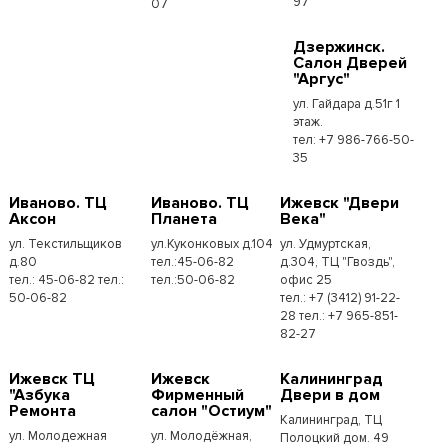
97
07
Дзержинск.
Салон Дверей
"Аргус"
ул. Гайдара д.51г 1
этаж.
тел: +7 986-766-50-
35
Иваново. ТЦ
Иваново. ТЦ
Ижевск "Двери
Аксон
Планета
Века"
ул. Текстильщиков
ул.Куконковых д.104
ул. Удмуртская,
д.80
тел.:45-06-82
д.304, ТЦ "Гвоздь",
тел.: 45-06-82 тел.:
тел.:50-06-82
офис 25
50-06-82
тел.: +7 (3412) 91-22-
28 тел.: +7 965-851-
82-27
Ижевск ТЦ
Ижевск
Калининград
"Азбука
Фирменный
Двери в дом
Ремонта
салон "Остиум"
Калининград, ТЦ
ул. Молодежная
ул. Молодёжная,
Полоцкий дом. 49