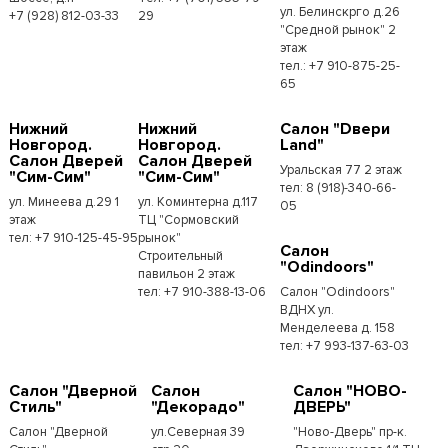
ул. Белинскрго д.26
+7 (928) 812-03-33
29
"Средной рынок" 2
этаж
тел.: +7 910-875-25-
65
Нижний
Нижний
Салон "Dвери
Новгород.
Новгород.
Land"
Салон Дверей
Салон Дверей
Уральская 77 2 этаж
"Сим-Сим"
"Сим-Сим"
тел: 8 (918)-340-66-
ул. Минеева д.29 1
ул. Коминтерна д.117
05
этаж
ТЦ "Сормовский
тел: +7 910-125-45-95
рынок"
Салон
Строительный
"Odindoors"
павильон 2 этаж
тел: +7 910-388-13-06
Салон "Odindoors"
ВДНХ ул.
Менделеева д. 158
тел: +7 993-137-63-03
Салон "Дверной
Салон
Салон "НОВО-
Стиль"
"Декорадо"
ДВЕРЬ"
Салон "Дверной
ул.Северная 39
"Ново-Дверь" пр-к.