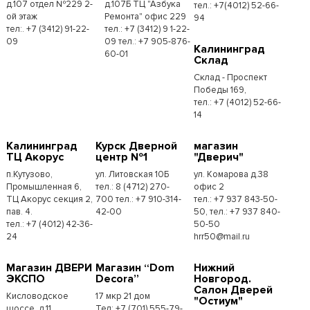
д.107 отдел №229 2-
д.107Б ТЦ "Азбука
тел.: +7(4012) 52-66-
ой этаж
Ремонта" офис 229
94
тел:. +7 (3412) 91-22-
тел.: +7 (3412) 9 1-22-
09
09 тел.: +7 905-876-
Калининград
60-01
Склад
Склад - Проспект
Победы 169,
тел.:​ +7 (4012) 52-66-
14
Калининград
Курск Дверной
магазин
ТЦ Акорус
центр №1
"Дверич"
п.Кутузово,
ул. Литовская 10Б
ул. Комарова д.38
Промышленная 6,
тел.: 8 (4712) 270-
офис 2
ТЦ Акорус секция 2,
700 тел.: +7 910-314-
тел.: +7 937 843-50-
пав. 4.
42-00
50, тел.: +7 937 840-
тел.: +7 (4012) 42-36-
50-50
24
hrr50@mail.ru
Магазин ДВЕРИ
Магазин “Dom
Нижний
ЭКСПО
Decora”
Новгород.
Салон Дверей
Кисловодское
17 мкр 21 дом
"Остиум"
шоссе, д.11
Тел: +7 (701) 555-79-