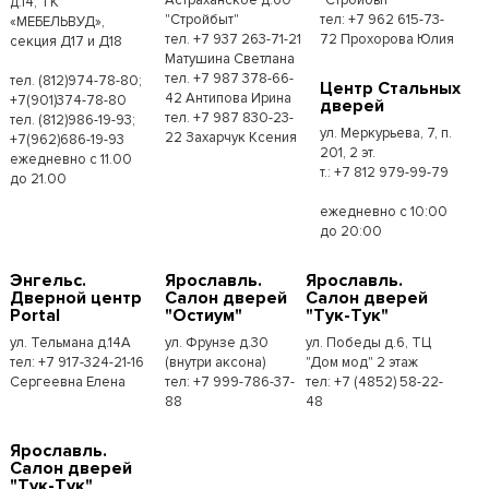
д.14, ТК
"Стройбыт"
тел: +7 962 615-73-
«МЕБЕЛЬВУД»,
тел. +7 937 263-71-21
72 Прохорова Юлия
секция Д17 и Д18
Матушина Светлана
тел. +7 987 378-66-
тел. (812)974-78-80;
Центр Стальных
42 Антипова Ирина
+7(901)374-78-80
дверей
тел. +7 987 830-23-
тел. (812)986-19-93;
ул. Меркурьева, 7, п.
22 Захарчук Ксения
+7(962)686-19-93
201, 2 эт.
ежедневно с 11.00
т.: +7 812 979-99-79
до 21.00
ежедневно с 10:00
до 20:00
Энгельс.
Ярославль.
Ярославль.
Дверной центр
Салон дверей
Салон дверей
Portal
"Остиум"
"Тук-Тук"
ул. Тельмана д.14А
ул. Фрунзе д.30
ул. Победы д.6, ТЦ
тел: +7 917-324-21-16
(внутри аксона)
"Дом мод" 2 этаж
Сергеевна Елена
тел: +7 999-786-37-
тел: +7 (4852) 58-22-
88
48
Ярославль.
Салон дверей
"Тук-Тук"