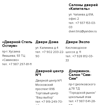
Cалоны дверей
«Капитель»
ул. Чапаева д.61А,
офис.2
тел.: +7 937 153-03-
03
dveri.tmz@yandex.ru
«Дверной Стиль
Двери Дома
Двери Экспо
Остиум»
ул. Калинина д.4
Кисловодское
пр-т. Хусаина
тел.: +7 902 203-22-
шоссе д. 11
Ямашева, 93 ТЦ
90
тел.: +7 928 812-03-
«Савиново»
33
тел.: +7 987 297-81-11
Дверной центр
Дзержинск.
№1
Салон "Сим-
Сим"
Дверной центр №1
пр-т Циолковского
Московский
д.78 ТД
проспект 89Б
"Городской рынок"
Торговый центр
цокольный этаж
"Ваш выбор"
тел: +7 987-541-28-
тел: +7 919-249-70-