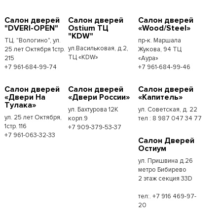
Салон дверей
Салон дверей
Салон дверей
"DVERI-OPEN"
Ostium ТЦ
«Wood/Steel»
"KDW"
ТЦ. "Вологино", ул.
пр-к. Маршала
ул.Васильковая, д.2,
25 лет Октября 1стр.
Жукова, 94 ТЦ
ТЦ «KDW»
215
«Аура»
+7 961-684-99-74
+7 961-684-99-46
Салон дверей
Салон дверей
Салон дверей
«Двери На
«Двери России»
«Капитель»
Тулака»
ул. Бахтурова 12К
ул. Советская, д. 22
ул. 25 лет Октября,
корп.9
тел : 8 987 047 34 77
1стр. 116
+7 909-379-53-37
+7 961-063-32-33
Салон Дверей
Остиум
ул. Пришвина д.26
метро Бибирево
2 этаж секция 33D
тел:. +7 916 469-97-
20