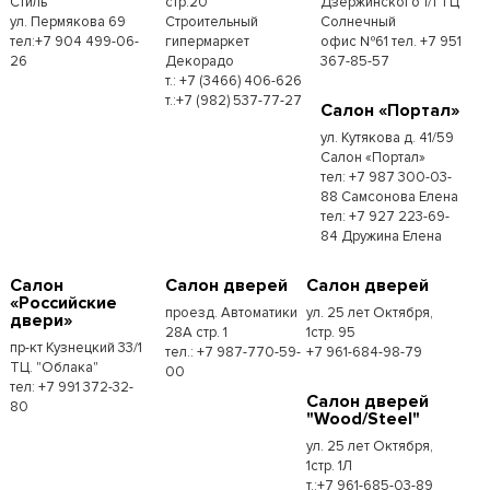
Стиль"
стр.20
Дзержинского 1/1 ТЦ
ул. Пермякова 69
Строительный
Солнечный
тел:+7 904 499-06-
гипермаркет
офис №61 тел. +7 951
26
Декорадо
367-85-57
т.: +7 (3466) 406-626
т.:+7 (982) 537-77-27
Салон «Портал»
ул. Кутякова д. 41/59
Салон «Портал»
тел: +7 987 300-03-
88 Самсонова Елена
тел: +7 927 223-69-
84 Дружина Елена
Салон
Салон дверей
Салон дверей
«Российские
проезд. Автоматики
ул. 25 лет Октября,
двери»
28А стр. 1
1стр. 95
пр-кт Кузнецкий 33/1
тел.: +7 987-770-59-
+7 961-684-98-79
ТЦ. "Облака"
00
тел: +7 991 372-32-
Салон дверей
80
"Wood/Steel"
ул. 25 лет Октября,
1стр. 1Л
т.:+7 961-685-03-89