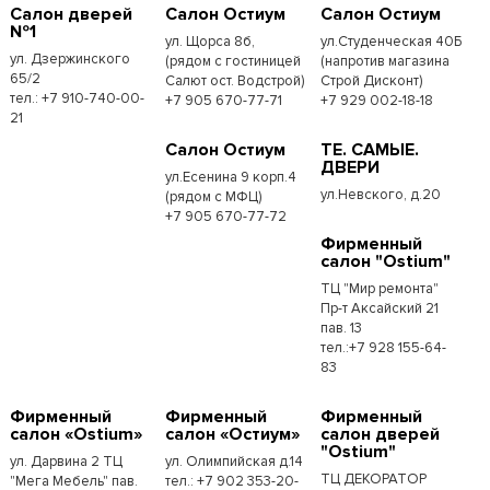
Салон дверей
Салон Остиум
Салон Остиум
№1
ул. Щорса 8б,
ул.Студенческая 40Б
ул. Дзержинского
(рядом с гостиницей
(напротив магазина
65/2
Салют ост. Водстрой)
Строй Дисконт)
тел.: +7 910-740-00-
+7 905 670-77-71
+7 929 002-18-18
21
Салон Остиум
ТЕ. САМЫЕ.
ДВЕРИ
ул.Есенина 9 корп.4
ул.Невского, д.20
(рядом с МФЦ)
+7 905 670-77-72
Фирменный
салон "Ostium"
ТЦ "Мир ремонта"
Пр-т Аксайский 21
пав. 13
тел.:+7 928 155-64-
83
Фирменный
Фирменный
Фирменный
салон «Ostium»
салон «Остиум»
салон дверей
"Ostium"
ул. Дарвина 2 ТЦ
ул. Олимпийская д.14
ТЦ ДЕКОРАТОР
"Мега Мебель" пав.
тел.: +7 902 353-20-