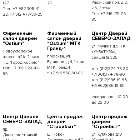
Рязанский пр-т, д.2,
127
20
к.3, 2 этаж
Тел.: +7 982 305-41-
Тел:.+7 916 175-25-
22, +7 912 477-99-25
85
Фирменный
Фирменный
Центр Дверей
салон дверей
салон дверей
СЕВЕРО-ЗАПАД
"Ostium"
"Ostium" МТК
ул. Фучика д.9, ТК
Гранд-1
Новоухтомское
«КУБАТУРА»,
г.Москва, ул.
шоссе, д2А, 2 этаж
секция 1в.325
Бутаково, д.4, 1 этаж
ТЦ "Город Косино"
МТК Гранд-1
тел:. +7 916 024-44-
тел. (812)974-78-80;
т. +7 916 558-30-80
55
+7(901)374-78-80
тел. (812)986-19-95;
+7(962)686-19-95
ежедневно с 10.00
до 22.00
Центр Дверей
Центр продаж
Центр продаж
СЕВЕРО-ЗАПАД
дверей
дверей
"Стройбыт"
"Стройбыт"
пр.
ш. Ново-
ул. Кутякова д.13
Дальневосточный
Астраханское д.60
"Стройбыт"