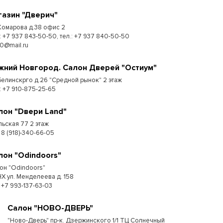
газин "Дверич"
 Комарова д.38 офис 2
.: +7 937 843-50-50, тел.: +7 937 840-50-50
50@mail.ru
жний Новгород. Салон Дверей "Остиум"
 Белинскрго д.26 "Средной рынок" 2 этаж
.: +7 910-875-25-65
лон "Dвери Land"
льская 77 2 этаж
 8 (918)-340-66-05
лон "Odindoors"
он "Odindoors"
Х ул. Менделеева д. 158
: +7 993-137-63-03
Салон "НОВО-ДВЕРЬ"
"Ново-Дверь" пр-к. Дзержинского 1/1 ТЦ Солнечный