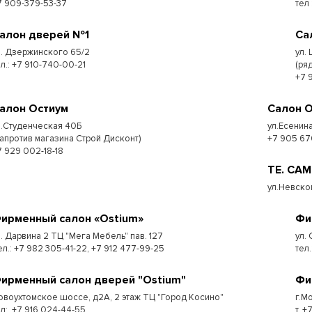
7 909-379-53-37
тел
алон дверей №1
Са
л. Дзержинского 65/2
ул.
ел.: +7 910-740-00-21
(ря
+7 
алон Остиум
Салон 
л.Студенческая 40Б
ул.Есенина
напротив магазина Строй Дисконт)
+7 905 67
7 929 002-18-18
ТЕ. СА
ул.Невско
ирменный салон «Ostium»
Фи
л. Дарвина 2 ТЦ "Мега Мебель" пав. 127
ул.
ел.: +7 982 305-41-22, +7 912 477-99-25
тел
ирменный салон дверей "Ostium"
Фи
овоухтомское шоссе, д2А, 2 этаж ТЦ "Город Косино"
г.Мо
ел:. +7 916 024-44-55
т. 