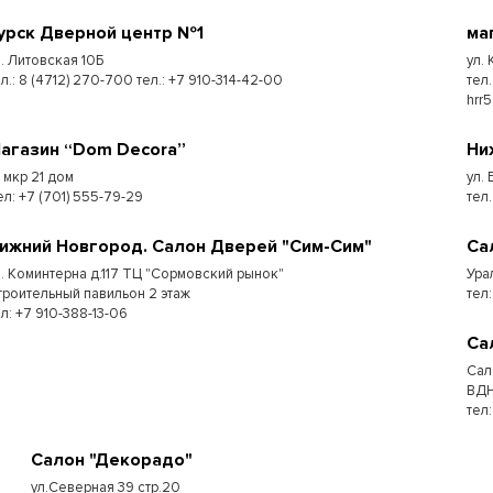
урск Дверной центр №1
ма
л. Литовская 10Б
ул.
л.: 8 (4712) 270-700 тел.: +7 910-314-42-00
тел
hrr
агазин “Dom Decora”
Ни
7 мкр 21 дом
ул.
ел: +7 (701) 555-79-29
тел
ижний Новгород. Салон Дверей "Сим-Сим"
Са
л. Коминтерна д.117 ТЦ "Сормовский рынок"
Ура
троительный павильон 2 этаж
тел:
ел: +7 910-388-13-06
Са
Сал
ВДН
тел
Салон "Декорадо"
ул.Северная 39 стр.20