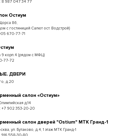
 : 8 987 047 34 77
лон Остиум
 Щорса 8б,
дом с гостиницей Салют ост. Водстрой)
905 670-77-71
Остиум
 9 корп.4 (рядом с МФЦ)
0-77-72
МЫЕ. ДВЕРИ
го, д.20
рменный салон «Остиум»
 Олимпийская д.14
.: +7 902 353-20-20
рменный салон дверей "Ostium" МТК Гранд-1
сква, ул. Бутаково, д.4, 1 этаж МТК Гранд-1
+7 916 558-30-80