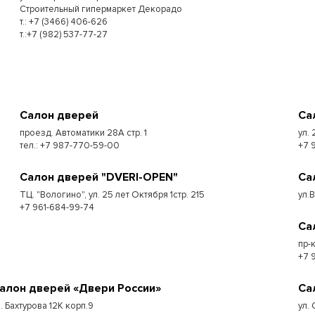
Строительный гипермаркет Декорадо
т.: +7 (3466) 406-626
т.:+7 (982) 537-77-27
Салон дверей
Са
проезд. Автоматики 28А стр. 1
ул. 
тел.: +7 987-770-59-00
+7 
Салон дверей "DVERI-OPEN"
Са
ТЦ. "Вологино", ул. 25 лет Октября 1стр. 215
ул.
+7 961-684-99-74
Са
пр-
+7 
алон дверей «Двери России»
Са
л. Бахтурова 12К корп.9
ул. 