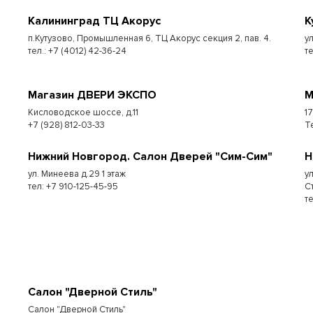
Калининград ТЦ Акорус
К
п.Кутузово, Промышленная 6, ТЦ Акорус секция 2, пав. 4.
у
тел.: +7 (4012) 42-36-24
те
Магазин ДВЕРИ ЭКСПО
М
Кисловодское шоссе, д.11
1
+7 (928) 812-03-33
Т
Нижний Новгород. Салон Дверей "Сим-Сим"
Н
ул. Минеева д.29 1 этаж
у
тел: +7 910-125-45-95
С
т
Салон "Дверной Стиль"
Салон "Дверной Стиль"