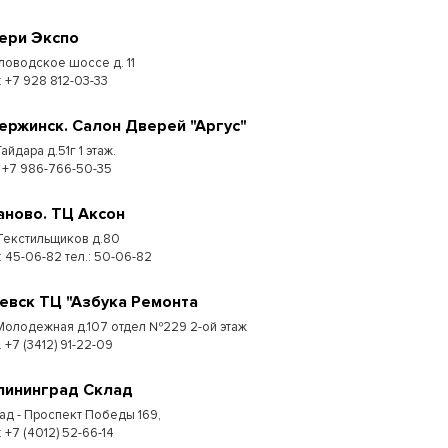
ери Экспо
ловодское шоссе д. 11
: +7 928 812-03-33
ержинск. Салон Дверей "Аргус"
Гайдара д.51г 1 этаж.
: +7 986-766-50-35
аново. ТЦ Аксон
 Текстильщиков д.80
: 45-06-82 тел.: 50-06-82
евск ТЦ "Азбука Ремонта
 Молодежная д.107 отдел №229 2-ой этаж
. +7 (3412) 91-22-09
лининград Склад
ад - Проспект Победы 169,
:​ +7 (4012) 52-66-14