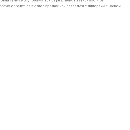
овая гамма могут отличаться от реальных в зависимости от
осим обратиться в отдел продаж или связаться с дилерами в Вашем