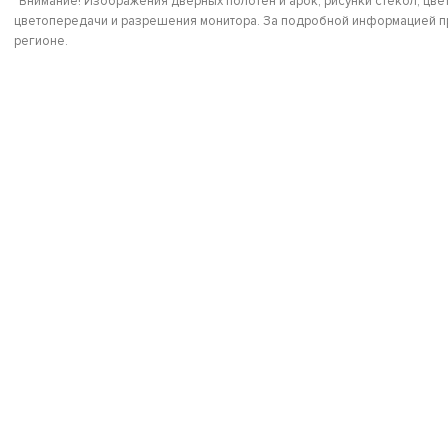
*Внимание! Изображения дверных полотен и арок, рисунки стёкол, цвет
цветопередачи и разрешения монитора. За подробной информацией пр
регионе.