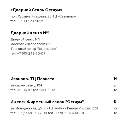
«Дверной Стиль Остиум»
пр-т. Хусаина Ямашева, 93 ТЦ «Савиново»
тел.: +7 987 297-81-11
Дверной центр №1
Дверной центр №1
Московский проспект 89Б
Торговый центр "Ваш выбор"
тел: +7 919-249-70-07
Иваново. ТЦ Планета
И
ул.Куконковых д.104
у
тел.:45-06-82 тел.:50-06-82
те
Ижевск Фирменный салон "Остиум"
К
ул. Молодёжная, д.107Б ТЦ "Азбука Ремонта" офис 229
К
тел.: +7 (3412) 9 1-22-09 тел.: +7 905-876-60-01
т