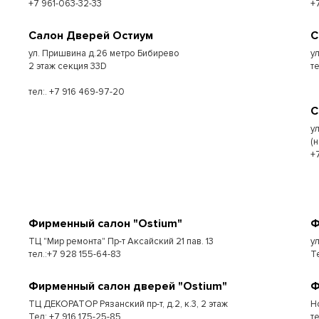
+7 961-063-32-33
+
Салон Дверей Остиум
С
ул. Пришвина д.26 метро Бибирево
у
2 этаж секция 33D
т
тел:. +7 916 469-97-20
С
у
(
+
Фирменный салон "Ostium"
Ф
ТЦ "Мир ремонта" Пр-т Аксайский 21 пав. 13
у
тел.:+7 928 155-64-83
Т
Фирменный салон дверей "Ostium"
Ф
ТЦ ДЕКОРАТОР Рязанский пр-т, д.2, к.3, 2 этаж
Н
Тел:.+7 916 175-25-85
т