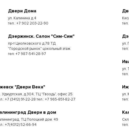
Двери Дома
Дв
ул. Калинина д.4
Кис
тел.: +7 902 203-22-90
тел.
Дзержинск. Салон "Сим-Сим"
Дз
пр-т Циолковского д.78 ТД
ул. 
"Городской рынок" цокольный этаж
тел
тел: +7 987-541-28-97
Ив
ул.
тел.
жевск "Двери Века"
Иж
л. Удмуртская, д.304, ТЦ "Гвоздь", офис 25
ул.
л.: +7 (3412) 91-22-28 тел.: +7 965-851-82-27
тел:
алининград Двери в дом
Ка
алининград, ТЦ Полоцкий дом. 49
Скл
ел.: +7(4012) 52-66-94
тел.