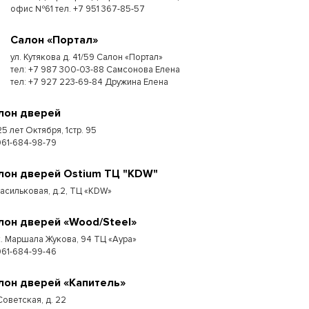
офис №61 тел. +7 951 367-85-57
Салон «Портал»
ул. Кутякова д. 41/59 Салон «Портал»
тел: +7 987 300-03-88 Самсонова Елена
тел: +7 927 223-69-84 Дружина Елена
лон дверей
25 лет Октября, 1стр. 95
961-684-98-79
лон дверей Ostium ТЦ "KDW"
Васильковая, д.2, ТЦ «KDW»
лон дверей «Wood/Steel»
к. Маршала Жукова, 94 ТЦ «Аура»
961-684-99-46
лон дверей «Капитель»
Советская, д. 22