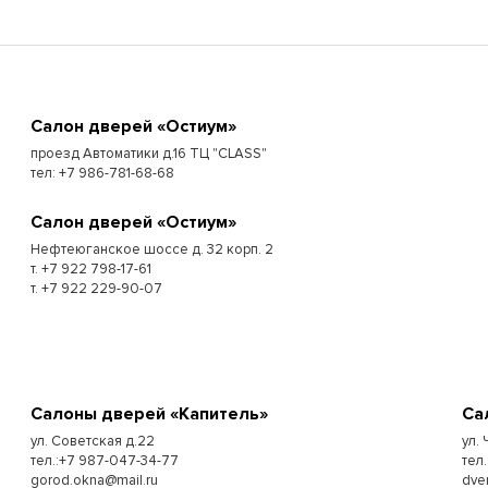
Cалон дверей «Остиум»
проезд Автоматики д.16 ТЦ "CLASS"
тел: +7 986-781-68-68
Cалон дверей «Остиум»
Нефтеюганское шоссе д. 32 корп. 2
т. +7 922 798-17-61
т. +7 922 229-90-07
Cалоны дверей «Капитель»
Cа
ул. Советская д.22
ул.
тел.:+7 987-047-34-77
тел.
gorod.okna@mail.ru
dve