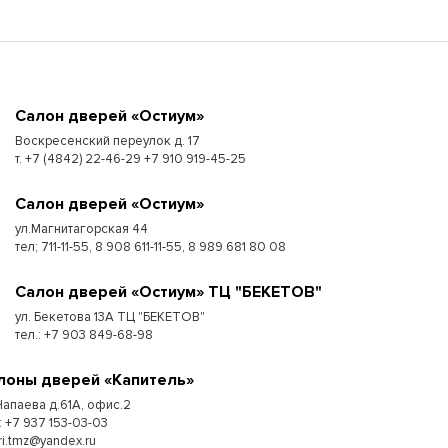
Cалон дверей «Остиум»
Воскресенский переулок д. 17
т. +7 (4842) 22-46-29 +7 910 919-45-25
Cалон дверей «Остиум»
ул.Магнитагорская 44
тел; 711-11-55, 8 908 611-11-55, 8 989 681 80 08
Cалон дверей «Остиум» ТЦ "БЕКЕТОВ"
ул. Бекетова 13А ТЦ "БЕКЕТОВ"
тел.: +7 903 849-68-98
лоны дверей «Капитель»
 Чапаева д.61А, офис.2
: +7 937 153-03-03
ri.tmz@yandex.ru