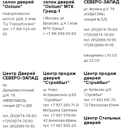
салон дверей
салон дверей
СЕВЕРО-ЗАПАД
"Ostium"
"Ostium" МТК
ул. Фучика д.9, ТК
Гранд-1
Новоухтомское
«КУБАТУРА»,
г.Москва, ул.
шоссе, д2А, 2 этаж
секция 1в.325
Бутаково, д.4, 1 этаж
ТЦ "Город Косино"
МТК Гранд-1
тел:. +7 916 024-44-
тел. (812)974-78-80;
т. +7 916 558-30-80
55
+7(901)374-78-80
тел. (812)986-19-95;
+7(962)686-19-95
ежедневно с 10.00
до 22.00
Центр Дверей
Центр продаж
Центр продаж
СЕВЕРО-ЗАПАД
дверей
дверей
"Стройбыт"
"Стройбыт"
пр.
ш. Ново-
ул. Кутякова д.13
Дальневосточный
Астраханское д.60
"Стройбыт"
д.14, ТК
"Стройбыт"
тел: +7 962 615-73-
«МЕБЕЛЬВУД»,
тел. +7 937 263-71-21
72 Прохорова Юлия
секция Д17 и Д18
Матушина Светлана
тел. +7 987 378-66-
тел. (812)974-78-80;
Центр Стальных
42 Антипова Ирина
+7(901)374-78-80
дверей
тел. +7 987 830-23-
тел. (812)986-19-93;