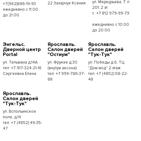
ул. Меркурьева, 7, п.
22 Захарчук Ксения
+7(962)686-19-93
201, 2 эт.
ежедневно с 11.00
т.: +7 812 979-99-79
до 21.00
ежедневно с 10:00
до 20:00
Энгельс.
Ярославль.
Ярославль.
Дверной центр
Салон дверей
Салон дверей
Portal
"Остиум"
"Тук-Тук"
ул. Тельмана д.14А
ул. Фрунзе д.30
ул. Победы д.6, ТЦ
тел: +7 917-324-21-16
(внутри аксона)
"Дом мод" 2 этаж
Сергеевна Елена
тел: +7 999-786-37-
тел: +7 (4852) 58-22-
88
48
Ярославль.
Салон дверей
"Тук-Тук"
ул. Вспольинское
поле, д.14
тел: +7 (4852) 49-35-
47