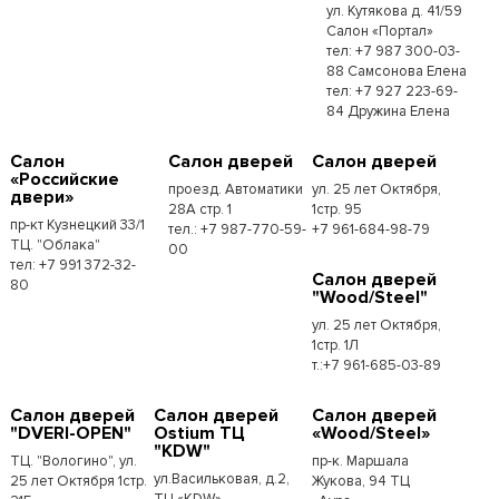
ул. Кутякова д. 41/59
Салон «Портал»
тел: +7 987 300-03-
88 Самсонова Елена
тел: +7 927 223-69-
84 Дружина Елена
Салон
Салон дверей
Салон дверей
«Российские
проезд. Автоматики
ул. 25 лет Октября,
двери»
28А стр. 1
1стр. 95
пр-кт Кузнецкий 33/1
тел.: +7 987-770-59-
+7 961-684-98-79
ТЦ. "Облака"
00
тел: +7 991 372-32-
Салон дверей
80
"Wood/Steel"
ул. 25 лет Октября,
1стр. 1Л
т.:+7 961-685-03-89
Салон дверей
Салон дверей
Салон дверей
"DVERI-OPEN"
Ostium ТЦ
«Wood/Steel»
"KDW"
ТЦ. "Вологино", ул.
пр-к. Маршала
ул.Васильковая, д.2,
25 лет Октября 1стр.
Жукова, 94 ТЦ
ТЦ «KDW»