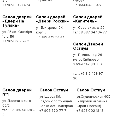
215
«Аура»
+7 961-684-99-74
+7 961-684-99-46
Салон дверей
Салон дверей
Салон дверей
«Двери На
«Двери России»
«Капитель»
Тулака»
ул. Бахтурова 12К
ул. Советская, д. 22
ул. 25 лет Октября,
корп.9
тел : 8 987 047 34 77
1стр. 116
+7 909-379-53-37
+7 961-063-32-33
Салон Дверей
Остиум
ул. Пришвина д.26
метро Бибирево
2 этаж секция 33D
тел:. +7 916 469-97-
20
Салон дверей
Салон Остиум
Салон Остиум
№1
ул. Щорса 8б,
ул.Студенческая 40Б
ул. Дзержинского
(рядом с гостиницей
(напротив магазина
65/2
Салют ост. Водстрой)
Строй Дисконт)
тел.: +7 910-740-00-
+7 905 670-77-71
+7 929 002-18-18
21