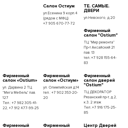
Салон Остиум
ТЕ. САМЫЕ.
ДВЕРИ
ул.Есенина 9 корп.4
ул.Невского, д.20
(рядом с МФЦ)
+7 905 670-77-72
Фирменный
салон "Ostium"
ТЦ "Мир ремонта"
Пр-т Аксайский 21
пав. 13
тел.:+7 928 155-64-
83
Фирменный
Фирменный
Фирменный
салон «Ostium»
салон «Остиум»
салон дверей
"Ostium"
ул. Дарвина 2 ТЦ
ул. Олимпийская д.14
ТЦ ДЕКОРАТОР
"Мега Мебель" пав.
тел.: +7 902 353-20-
Рязанский пр-т, д.2,
127
20
к.3, 2 этаж
Тел.: +7 982 305-41-
Тел:.+7 916 175-25-
22, +7 912 477-99-25
85
Фирменный
Фирменный
Центр Дверей