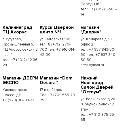
Победы 169,
тел.:​ +7 (4012) 52-66-
14
Калининград
Курск Дверной
магазин
ТЦ Акорус
центр №1
"Дверич"
п.Кутузово,
ул. Литовская 10Б
ул. Комарова д.38
Промышленная 6,
тел.: 8 (4712) 270-
офис 2
ТЦ Акорус секция 2,
700 тел.: +7 910-314-
тел.: +7 937 843-50-
пав. 4.
42-00
50, тел.: +7 937 840-
тел.: +7 (4012) 42-36-
50-50
24
hrr50@mail.ru
Магазин ДВЕРИ
Магазин “Dom
Нижний
ЭКСПО
Decora”
Новгород.
Салон Дверей
Кисловодское
17 мкр 21 дом
"Остиум"
шоссе, д.11
Тел: +7 (701) 555-79-
ул. Белинскрго д.26
+7 (928) 812-03-33
29
"Средной рынок" 2
этаж
тел.: +7 910-875-25-
65