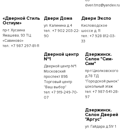
dveri.tmz@yandex.ru
«Дверной Стиль
Двери Дома
Двери Экспо
Остиум»
ул. Калинина д.4
Кисловодское
пр-т. Хусаина
тел.: +7 902 203-22-
шоссе д. 11
Ямашева, 93 ТЦ
90
тел.: +7 928 812-03-
«Савиново»
33
тел.: +7 987 297-81-11
Дверной центр
Дзержинск.
№1
Салон "Сим-
Сим"
Дверной центр №1
пр-т Циолковского
Московский
д.78 ТД
проспект 89Б
"Городской рынок"
Торговый центр
цокольный этаж
"Ваш выбор"
тел: +7 987-541-28-
тел: +7 919-249-70-
97
07
Дзержинск.
Салон Дверей
"Аргус"
ул. Гайдара д.51г 1