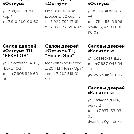
«Остиум»
«Остиум»
«Остиум»
ул. Болдина д. 87
Нефтеюганское
ул.Магнитагорская
кор. 1
шоссе д. 32 корп. 2
44
т. +7 910 860-00-60
т. +7 922 798-17-61
тел; 711-11-55, 8 908
т. +7 922 229-90-07
611-11-55, 8 989 681
80 08
Cалон дверей
Cалон дверей
Cалоны дверей
«Остиум» ТЦ
«Остиум» ТЦ
«Капитель»
"БЕКЕТОВ"
"Новая Эра"
ул. Советская д.22
ул. Бекетова 13А ТЦ
Московское шоссе
тел.:+7 987-047-34-
"БЕКЕТОВ"
д.20 ТЦ "Новая Эра"
77
тел.: +7 903 849-68-
тел.: +7 962 516-01-
gorod.okna@mail.ru
98
50
Cалоны дверей
«Капитель»
ул. Чапаева д.61А,
офис.2
тел.: +7 937 153-03-
03
dveri.tmz@yandex.ru