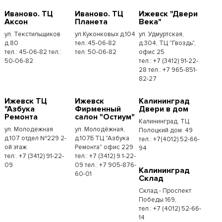
Иваново. ТЦ
Иваново. ТЦ
Ижевск "Двери
Аксон
Планета
Века"
ул. Текстильщиков
ул.Куконковых д.104
ул. Удмуртская,
д.80
тел.:45-06-82
д.304, ТЦ "Гвоздь",
тел.: 45-06-82 тел.:
тел.:50-06-82
офис 25
50-06-82
тел.: +7 (3412) 91-22-
28 тел.: +7 965-851-
82-27
Ижевск ТЦ
Ижевск
Калининград
"Азбука
Фирменный
Двери в дом
Ремонта
салон "Остиум"
Калининград, ТЦ
ул. Молодежная
ул. Молодёжная,
Полоцкий дом. 49
д.107 отдел №229 2-
д.107Б ТЦ "Азбука
тел.: +7(4012) 52-66-
ой этаж
Ремонта" офис 229
94
тел:. +7 (3412) 91-22-
тел.: +7 (3412) 9 1-22-
09
09 тел.: +7 905-876-
Калининград
60-01
Склад
Склад - Проспект
Победы 169,
тел.:​ +7 (4012) 52-66-
14