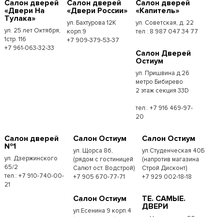
Салон дверей
Салон дверей
Салон дверей
«Двери На
«Двери России»
«Капитель»
Тулака»
ул. Бахтурова 12К
ул. Советская, д. 22
ул. 25 лет Октября,
корп.9
тел : 8 987 047 34 77
1стр. 116
+7 909-379-53-37
+7 961-063-32-33
Салон Дверей
Остиум
ул. Пришвина д.26
метро Бибирево
2 этаж секция 33D
тел:. +7 916 469-97-
20
Салон дверей
Салон Остиум
Салон Остиум
№1
ул. Щорса 8б,
ул.Студенческая 40Б
ул. Дзержинского
(рядом с гостиницей
(напротив магазина
65/2
Салют ост. Водстрой)
Строй Дисконт)
тел.: +7 910-740-00-
+7 905 670-77-71
+7 929 002-18-18
21
Салон Остиум
ТЕ. САМЫЕ.
ДВЕРИ
ул.Есенина 9 корп.4