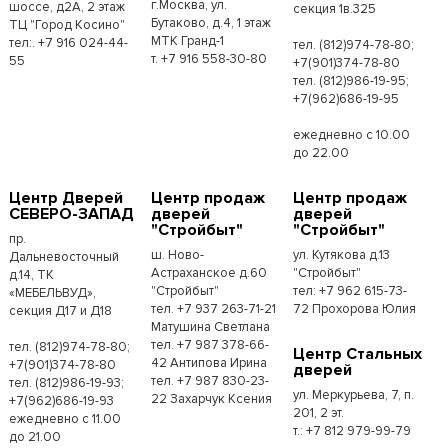
г.Москва, ул.
шоссе, д2А, 2 этаж
секция 1в.325
Бутаково, д.4, 1 этаж
ТЦ "Город Косино"
МТК Гранд-1
тел:. +7 916 024-44-
тел. (812)974-78-80;
т. +7 916 558-30-80
55
+7(901)374-78-80
тел. (812)986-19-95;
+7(962)686-19-95
ежедневно с 10.00
до 22.00
Центр Дверей
Центр продаж
Центр продаж
СЕВЕРО-ЗАПАД
дверей
дверей
"Стройбыт"
"Стройбыт"
пр.
ш. Ново-
ул. Кутякова д.13
Дальневосточный
Астраханское д.60
"Стройбыт"
д.14, ТК
"Стройбыт"
тел: +7 962 615-73-
«МЕБЕЛЬВУД»,
тел. +7 937 263-71-21
72 Прохорова Юлия
секция Д17 и Д18
Матушина Светлана
тел. +7 987 378-66-
тел. (812)974-78-80;
Центр Стальных
42 Антипова Ирина
+7(901)374-78-80
дверей
тел. +7 987 830-23-
тел. (812)986-19-93;
ул. Меркурьева, 7, п.
22 Захарчук Ксения
+7(962)686-19-93
201, 2 эт.
ежедневно с 11.00
т.: +7 812 979-99-79
до 21.00