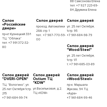
88 Самсонова Елена
тел: +7 927 223-69-
84 Дружина Елена
Салон
Салон дверей
Салон дверей
«Российские
проезд. Автоматики
ул. 25 лет Октября,
двери»
28А стр. 1
1стр. 95
пр-кт Кузнецкий 33/1
тел.: +7 987-770-59-
+7 961-684-98-79
ТЦ. "Облака"
00
тел: +7 991 372-32-
Салон дверей
80
"Wood/Steel"
ул. 25 лет Октября,
1стр. 1Л
т.:+7 961-685-03-89
Салон дверей
Салон дверей
Салон дверей
"DVERI-OPEN"
Ostium ТЦ
«Wood/Steel»
"KDW"
ТЦ. "Вологино", ул.
пр-к. Маршала
ул.Васильковая, д.2,
25 лет Октября 1стр.
Жукова, 94 ТЦ
ТЦ «KDW»
215
«Аура»
+7 961-684-99-74
+7 961-684-99-46