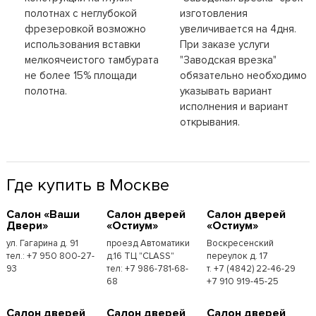
полотнах с неглубокой
изготовления
фрезеровкой возможно
увеличивается на 4дня.
использования вставки
При заказе услуги
мелкоячеистого тамбурата
"Заводская врезка"
не более 15% площади
обязательно необходимо
полотна.
указывать вариант
исполнения и вариант
открывания.
Где купить в Москве
Cалон «Ваши
Cалон дверей
Cалон дверей
Двери»
«Остиум»
«Остиум»
ул. Гагарина д. 91
проезд Автоматики
Воскресенский
тел.: +7 950 800-27-
д.16 ТЦ "CLASS"
переулок д. 17
93
тел: +7 986-781-68-
т. +7 (4842) 22-46-29
68
+7 910 919-45-25
Cалон дверей
Cалон дверей
Cалон дверей