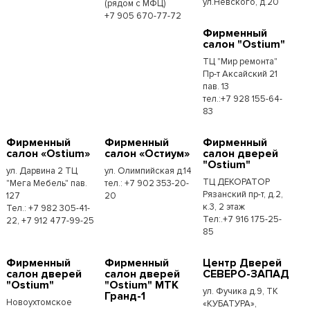
ул.Невского, д.20
(рядом с МФЦ)
+7 905 670-77-72
Фирменный
салон "Ostium"
ТЦ "Мир ремонта"
Пр-т Аксайский 21
пав. 13
тел.:+7 928 155-64-
83
Фирменный
Фирменный
Фирменный
салон «Ostium»
салон «Остиум»
салон дверей
"Ostium"
ул. Дарвина 2 ТЦ
ул. Олимпийская д.14
ТЦ ДЕКОРАТОР
"Мега Мебель" пав.
тел.: +7 902 353-20-
Рязанский пр-т, д.2,
127
20
к.3, 2 этаж
Тел.: +7 982 305-41-
Тел:.+7 916 175-25-
22, +7 912 477-99-25
85
Фирменный
Фирменный
Центр Дверей
салон дверей
салон дверей
СЕВЕРО-ЗАПАД
"Ostium"
"Ostium" МТК
ул. Фучика д.9, ТК
Гранд-1
Новоухтомское
«КУБАТУРА»,