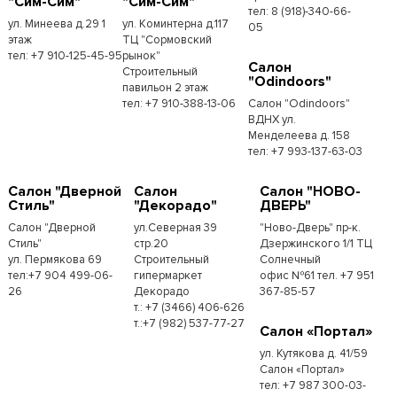
"Сим-Сим"
"Сим-Сим"
тел: 8 (918)-340-66-
ул. Минеева д.29 1
ул. Коминтерна д.117
05
этаж
ТЦ "Сормовский
тел: +7 910-125-45-95
рынок"
Салон
Строительный
"Odindoors"
павильон 2 этаж
тел: +7 910-388-13-06
Салон "Odindoors"
ВДНХ ул.
Менделеева д. 158
тел: +7 993-137-63-03
Салон "Дверной
Салон
Салон "НОВО-
Стиль"
"Декорадо"
ДВЕРЬ"
Салон "Дверной
ул.Северная 39
"Ново-Дверь" пр-к.
Стиль"
стр.20
Дзержинского 1/1 ТЦ
ул. Пермякова 69
Строительный
Солнечный
тел:+7 904 499-06-
гипермаркет
офис №61 тел. +7 951
26
Декорадо
367-85-57
т.: +7 (3466) 406-626
т.:+7 (982) 537-77-27
Салон «Портал»
ул. Кутякова д. 41/59
Салон «Портал»
тел: +7 987 300-03-