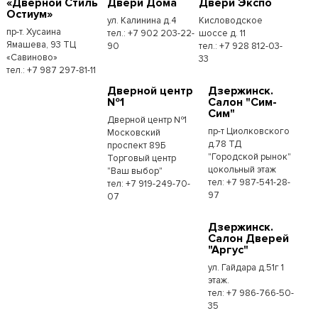
«Дверной Стиль
Двери Дома
Двери Экспо
Остиум»
ул. Калинина д.4
Кисловодское
пр-т. Хусаина
тел.: +7 902 203-22-
шоссе д. 11
Ямашева, 93 ТЦ
90
тел.: +7 928 812-03-
«Савиново»
33
тел.: +7 987 297-81-11
Дверной центр
Дзержинск.
№1
Салон "Сим-
Сим"
Дверной центр №1
пр-т Циолковского
Московский
д.78 ТД
проспект 89Б
"Городской рынок"
Торговый центр
цокольный этаж
"Ваш выбор"
тел: +7 987-541-28-
тел: +7 919-249-70-
97
07
Дзержинск.
Салон Дверей
"Аргус"
ул. Гайдара д.51г 1
этаж.
тел: +7 986-766-50-
35