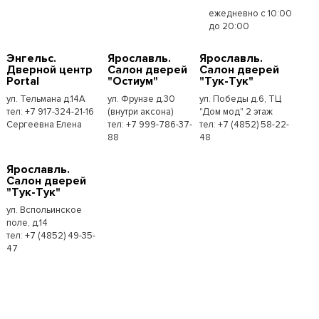
ежедневно с 10:00
до 20:00
Энгельс.
Ярославль.
Ярославль.
Дверной центр
Салон дверей
Салон дверей
Portal
"Остиум"
"Тук-Тук"
ул. Тельмана д.14А
ул. Фрунзе д.30
ул. Победы д.6, ТЦ
тел: +7 917-324-21-16
(внутри аксона)
"Дом мод" 2 этаж
Сергеевна Елена
тел: +7 999-786-37-
тел: +7 (4852) 58-22-
88
48
Ярославль.
Салон дверей
"Тук-Тук"
ул. Вспольинское
поле, д.14
тел: +7 (4852) 49-35-
47