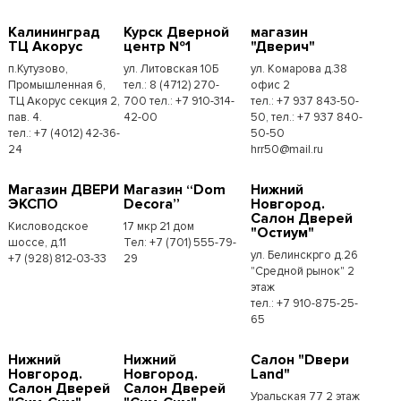
Калининград
Курск Дверной
магазин
ТЦ Акорус
центр №1
"Дверич"
п.Кутузово,
ул. Литовская 10Б
ул. Комарова д.38
Промышленная 6,
тел.: 8 (4712) 270-
офис 2
ТЦ Акорус секция 2,
700 тел.: +7 910-314-
тел.: +7 937 843-50-
пав. 4.
42-00
50, тел.: +7 937 840-
тел.: +7 (4012) 42-36-
50-50
24
hrr50@mail.ru
Магазин ДВЕРИ
Магазин “Dom
Нижний
ЭКСПО
Decora”
Новгород.
Салон Дверей
Кисловодское
17 мкр 21 дом
"Остиум"
шоссе, д.11
Тел: +7 (701) 555-79-
ул. Белинскрго д.26
+7 (928) 812-03-33
29
"Средной рынок" 2
этаж
тел.: +7 910-875-25-
65
Нижний
Нижний
Салон "Dвери
Новгород.
Новгород.
Land"
Салон Дверей
Салон Дверей
Уральская 77 2 этаж