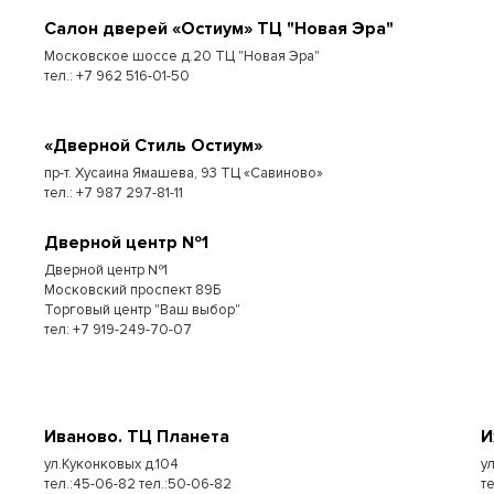
Cалон дверей «Остиум» ТЦ "Новая Эра"
Московское шоссе д.20 ТЦ "Новая Эра"
тел.: +7 962 516-01-50
«Дверной Стиль Остиум»
пр-т. Хусаина Ямашева, 93 ТЦ «Савиново»
тел.: +7 987 297-81-11
Дверной центр №1
Дверной центр №1
Московский проспект 89Б
Торговый центр "Ваш выбор"
тел: +7 919-249-70-07
Иваново. ТЦ Планета
И
ул.Куконковых д.104
у
тел.:45-06-82 тел.:50-06-82
те