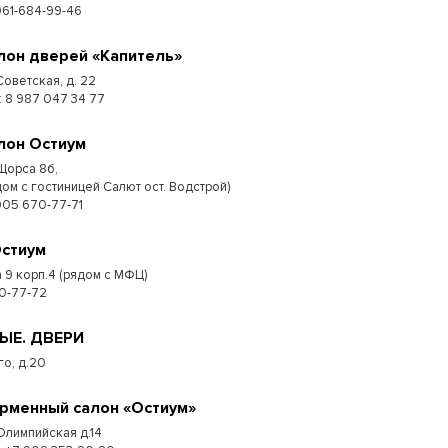
961-684-99-46
лон дверей «Капитель»
Советская, д. 22
 : 8 987 047 34 77
лон Остиум
 Щорса 8б,
дом с гостиницей Салют ост. Водстрой)
905 670-77-71
Остиум
 9 корп.4 (рядом с МФЦ)
0-77-72
МЫЕ. ДВЕРИ
го, д.20
рменный салон «Остиум»
 Олимпийская д.14