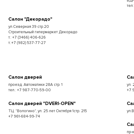
ВДН
тел
Салон "Декорадо"
ул.Северная 39 стр.20
Строительный гипермаркет Декорадо
т.: +7 (3466) 406-626
т.:+7 (982) 537-77-27
Салон дверей
Са
проезд. Автоматики 28А стр. 1
ул. 
тел.: +7 987-770-59-00
+7 
Салон дверей "DVERI-OPEN"
Са
ТЦ. "Вологино", ул. 25 лет Октября 1стр. 215
ул.
+7 961-684-99-74
Са
пр-