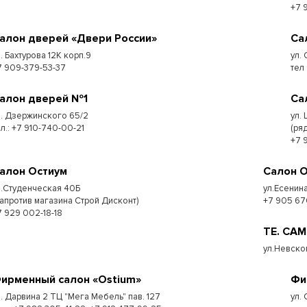
+7 
алон дверей «Двери России»
Са
л. Бахтурова 12К корп.9
ул. 
7 909-379-53-37
тел
алон дверей №1
Са
л. Дзержинского 65/2
ул.
ел.: +7 910-740-00-21
(ря
+7 
алон Остиум
Салон 
л.Студенческая 40Б
ул.Есенина
напротив магазина Строй Дисконт)
+7 905 67
7 929 002-18-18
ТЕ. СА
ул.Невско
ирменный салон «Ostium»
Фи
л. Дарвина 2 ТЦ "Мега Мебель" пав. 127
ул.