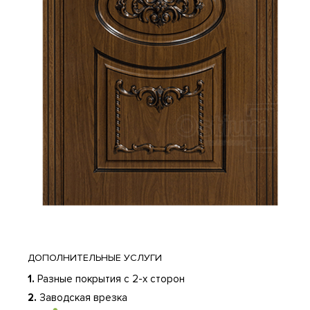
 ДГ
Фемида
Фобос ДГ
Фобос ДО
ДО
ДОПОЛНИТЕЛЬНЫЕ УСЛУГИ
1.
Разные покрытия с 2-х сторон
2.
Заводская врезка