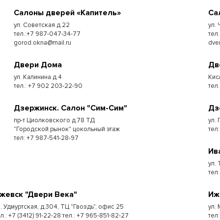
Cалоны дверей «Капитель»
Cа
ул. Советская д.22
ул.
тел.:+7 987-047-34-77
тел.
gorod.okna@mail.ru
dve
Двери Дома
Дв
ул. Калинина д.4
Кис
тел.: +7 902 203-22-90
тел.
Дзержинск. Салон "Сим-Сим"
Дз
пр-т Циолковского д.78 ТД
ул. 
"Городской рынок" цокольный этаж
тел
тел: +7 987-541-28-97
Ив
ул.
тел.
жевск "Двери Века"
Иж
л. Удмуртская, д.304, ТЦ "Гвоздь", офис 25
ул.
л.: +7 (3412) 91-22-28 тел.: +7 965-851-82-27
тел: