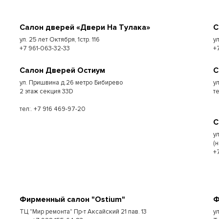
Салон дверей «Двери На Тулака»
С
ул. 25 лет Октября, 1стр. 116
у
+7 961-063-32-33
+
Салон Дверей Остиум
С
ул. Пришвина д.26 метро Бибирево
у
2 этаж секция 33D
т
тел:. +7 916 469-97-20
С
у
(
+
Фирменный салон "Ostium"
Ф
ТЦ "Мир ремонта" Пр-т Аксайский 21 пав. 13
у