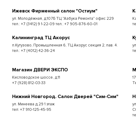
Ижевск Фирменный салон "Остиум"
К
ул. Молодёжная, д.107Б ТЦ "Азбука Ремонта" офис 229
К
тел.: +7 (3412) 9 1-22-09 тел.: +7 905-876-60-01
т
Калининград ТЦ Акорус
К
п.Кутузово, Промышленная 6, ТЦ Акорус секция 2, пав. 4.
у
тел.: +7 (4012) 42-36-24
те
Магазин ДВЕРИ ЭКСПО
М
Кисловодское шоссе, д.11
1
+7 (928) 812-03-33
Т
Нижний Новгород. Салон Дверей "Сим-Сим"
Н
ул. Минеева д.29 1 этаж
у
тел: +7 910-125-45-95
С
т