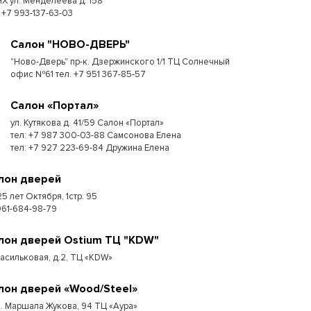
Х ул. Менделеева д. 158
: +7 993-137-63-03
Салон "НОВО-ДВЕРЬ"
"Ново-Дверь" пр-к. Дзержинского 1/1 ТЦ Солнечный
офис №61 тел. +7 951 367-85-57
Салон «Портал»
ул. Кутякова д. 41/59 Салон «Портал»
тел: +7 987 300-03-88 Самсонова Елена
тел: +7 927 223-69-84 Дружина Елена
лон дверей
25 лет Октября, 1стр. 95
961-684-98-79
лон дверей Ostium ТЦ "KDW"
Васильковая, д.2, ТЦ «KDW»
лон дверей «Wood/Steel»
к. Маршала Жукова, 94 ТЦ «Аура»