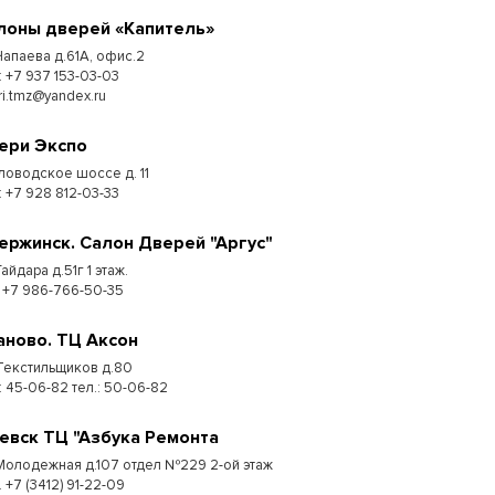
лоны дверей «Капитель»
 Чапаева д.61А, офис.2
: +7 937 153-03-03
ri.tmz@yandex.ru
ери Экспо
ловодское шоссе д. 11
: +7 928 812-03-33
ержинск. Салон Дверей "Аргус"
Гайдара д.51г 1 этаж.
: +7 986-766-50-35
аново. ТЦ Аксон
 Текстильщиков д.80
: 45-06-82 тел.: 50-06-82
евск ТЦ "Азбука Ремонта
 Молодежная д.107 отдел №229 2-ой этаж
. +7 (3412) 91-22-09