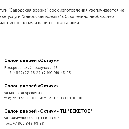
луги "Заводская врезка" срок изготовления увеличивается на
азе услуги "Заводская врезка" обязательно необходимо
иант исполнения и вариант открывания.
Cалон дверей «Остиум»
Воскресенский переулок д. 17
т. +7 (4842) 22-46-29 +7 910 919-45-25
Cалон дверей «Остиум»
ул.Магнитагорская 44
тел; 711-11-55, 8 908 611-11-55, 8 989 681 80 08
Cалон дверей «Остиум» ТЦ "БЕКЕТОВ"
ул. Бекетова 13А ТЦ "БЕКЕТОВ"
тел.: +7 903 849-68-98