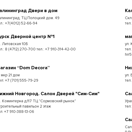
алининград Двери в дом
Ка
алининград, ТЦ Полоцкий дом. 49
Скл
ел.: +7(4012) 52-66-94
тел.
урск Дверной центр №1
ма
л. Литовская 10Б
ул.
л.: 8 (4712) 270-700 тел.: +7 910-314-42-00
тел
hrr
агазин “Dom Decora”
Ни
7 мкр 21 дом
ул.
ел: +7 (701) 555-79-29
тел
ижний Новгород. Салон Дверей "Сим-Сим"
Са
л. Коминтерна д.117 ТЦ "Сормовский рынок"
Ура
троительный павильон 2 этаж
тел:
ел: +7 910-388-13-06
Са
Сал