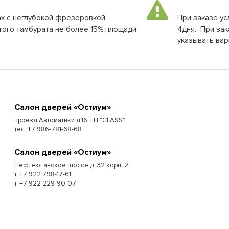
нах с неглубокой фрезеровкой
При заказе ус
того тамбурата не более 15% площади
4дня. При зак
указывать вар
Cалон дверей «Остиум»
проезд Автоматики д.16 ТЦ "CLASS"
тел: +7 986-781-68-68
Cалон дверей «Остиум»
Нефтеюганское шоссе д. 32 корп. 2
т. +7 922 798-17-61
т. +7 922 229-90-07