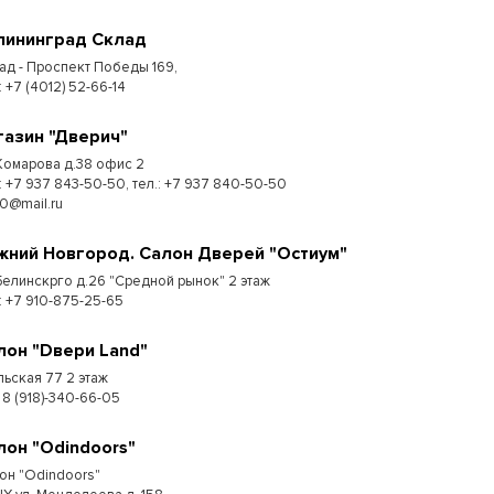
лининград Склад
ад - Проспект Победы 169,
:​ +7 (4012) 52-66-14
газин "Дверич"
 Комарова д.38 офис 2
.: +7 937 843-50-50, тел.: +7 937 840-50-50
50@mail.ru
жний Новгород. Салон Дверей "Остиум"
 Белинскрго д.26 "Средной рынок" 2 этаж
.: +7 910-875-25-65
лон "Dвери Land"
льская 77 2 этаж
 8 (918)-340-66-05
лон "Odindoors"
он "Odindoors"