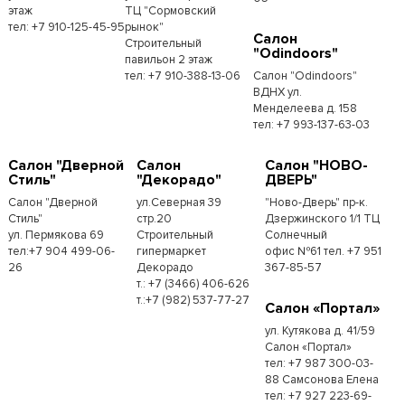
этаж
ТЦ "Сормовский
тел: +7 910-125-45-95
рынок"
Салон
Строительный
"Odindoors"
павильон 2 этаж
тел: +7 910-388-13-06
Салон "Odindoors"
ВДНХ ул.
Менделеева д. 158
тел: +7 993-137-63-03
Салон "Дверной
Салон
Салон "НОВО-
Стиль"
"Декорадо"
ДВЕРЬ"
Салон "Дверной
ул.Северная 39
"Ново-Дверь" пр-к.
Стиль"
стр.20
Дзержинского 1/1 ТЦ
ул. Пермякова 69
Строительный
Солнечный
тел:+7 904 499-06-
гипермаркет
офис №61 тел. +7 951
26
Декорадо
367-85-57
т.: +7 (3466) 406-626
т.:+7 (982) 537-77-27
Салон «Портал»
ул. Кутякова д. 41/59
Салон «Портал»
тел: +7 987 300-03-
88 Самсонова Елена
тел: +7 927 223-69-