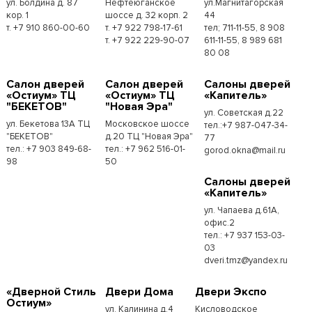
ул. Болдина д. 87
Нефтеюганское
ул.Магнитагорская
кор. 1
шоссе д. 32 корп. 2
44
т. +7 910 860-00-60
т. +7 922 798-17-61
тел; 711-11-55, 8 908
т. +7 922 229-90-07
611-11-55, 8 989 681
80 08
Cалон дверей
Cалон дверей
Cалоны дверей
«Остиум» ТЦ
«Остиум» ТЦ
«Капитель»
"БЕКЕТОВ"
"Новая Эра"
ул. Советская д.22
ул. Бекетова 13А ТЦ
Московское шоссе
тел.:+7 987-047-34-
"БЕКЕТОВ"
д.20 ТЦ "Новая Эра"
77
тел.: +7 903 849-68-
тел.: +7 962 516-01-
gorod.okna@mail.ru
98
50
Cалоны дверей
«Капитель»
ул. Чапаева д.61А,
офис.2
тел.: +7 937 153-03-
03
dveri.tmz@yandex.ru
«Дверной Стиль
Двери Дома
Двери Экспо
Остиум»
ул. Калинина д.4
Кисловодское