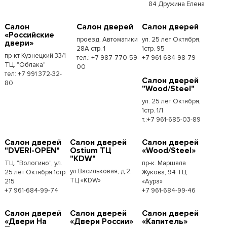
84 Дружина Елена
Салон
Салон дверей
Салон дверей
«Российские
проезд. Автоматики
ул. 25 лет Октября,
двери»
28А стр. 1
1стр. 95
пр-кт Кузнецкий 33/1
тел.: +7 987-770-59-
+7 961-684-98-79
ТЦ. "Облака"
00
тел: +7 991 372-32-
Салон дверей
80
"Wood/Steel"
ул. 25 лет Октября,
1стр. 1Л
т.:+7 961-685-03-89
Салон дверей
Салон дверей
Салон дверей
"DVERI-OPEN"
Ostium ТЦ
«Wood/Steel»
"KDW"
ТЦ. "Вологино", ул.
пр-к. Маршала
ул.Васильковая, д.2,
25 лет Октября 1стр.
Жукова, 94 ТЦ
ТЦ «KDW»
215
«Аура»
+7 961-684-99-74
+7 961-684-99-46
Салон дверей
Салон дверей
Салон дверей
«Двери На
«Двери России»
«Капитель»