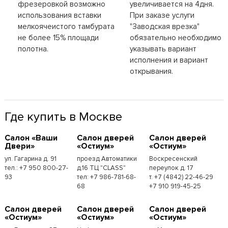
фрезеровкой возможно
увеличивается на 4дня.
использования вставки
При заказе услуги
мелкоячеистого тамбурата
"Заводская врезка"
не более 15% площади
обязательно необходимо
полотна.
указывать вариант
исполнения и вариант
открывания.
Где купить в Москве
Cалон «Ваши
Cалон дверей
Cалон дверей
Двери»
«Остиум»
«Остиум»
ул. Гагарина д. 91
проезд Автоматики
Воскресенский
тел.: +7 950 800-27-
д.16 ТЦ "CLASS"
переулок д. 17
93
тел: +7 986-781-68-
т. +7 (4842) 22-46-29
68
+7 910 919-45-25
Cалон дверей
Cалон дверей
Cалон дверей
«Остиум»
«Остиум»
«Остиум»