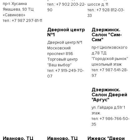
пр-т. Хусаина
тел.: +7 902 203-22-
шоссе д. 11
Ямашева, 93 ТЦ
90
тел.: +7 928 812-03-
«Савиново»
33
тел.: +7 987 297-81-11
Дверной центр
Дзержинск.
№1
Салон "Сим-
Сим"
Дверной центр №1
пр-т Циолковского
Московский
д.78 ТД
проспект 89Б
"Городской рынок"
Торговый центр
цокольный этаж
"Ваш выбор"
тел: +7 987-541-28-
тел: +7 919-249-70-
97
07
Дзержинск.
Салон Дверей
"Аргус"
ул. Гайдара д.51г 1
этаж.
тел: +7 986-766-50-
35
Иваново. ТЦ
Иваново. ТЦ
Ижевск "Двери