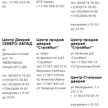
МТК Гранд-1
тел:. +7 916 024-44-
тел. (812)974-78-80;
т. +7 916 558-30-80
55
+7(901)374-78-80
тел. (812)986-19-95;
+7(962)686-19-95
ежедневно с 10.00
до 22.00
Центр Дверей
Центр продаж
Центр продаж
СЕВЕРО-ЗАПАД
дверей
дверей
"Стройбыт"
"Стройбыт"
пр.
ш. Ново-
ул. Кутякова д.13
Дальневосточный
Астраханское д.60
"Стройбыт"
д.14, ТК
"Стройбыт"
тел: +7 962 615-73-
«МЕБЕЛЬВУД»,
тел. +7 937 263-71-21
72 Прохорова Юлия
секция Д17 и Д18
Матушина Светлана
тел. +7 987 378-66-
тел. (812)974-78-80;
Центр Стальных
42 Антипова Ирина
+7(901)374-78-80
дверей
тел. +7 987 830-23-
тел. (812)986-19-93;
ул. Меркурьева, 7, п.
22 Захарчук Ксения
+7(962)686-19-93
201, 2 эт.
ежедневно с 11.00
т.: +7 812 979-99-79
до 21.00
ежедневно с 10:00