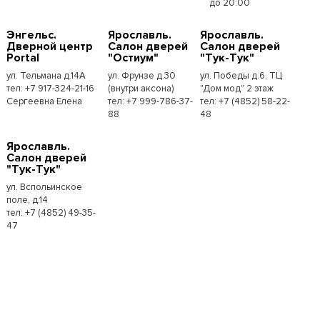
до 20:00
Энгельс.
Ярославль.
Ярославль.
Дверной центр
Салон дверей
Салон дверей
Portal
"Остиум"
"Тук-Тук"
ул. Тельмана д.14А
ул. Фрунзе д.30
ул. Победы д.6, ТЦ
тел: +7 917-324-21-16
(внутри аксона)
"Дом мод" 2 этаж
Сергеевна Елена
тел: +7 999-786-37-
тел: +7 (4852) 58-22-
88
48
Ярославль.
Салон дверей
"Тук-Тук"
ул. Вспольинское
поле, д.14
тел: +7 (4852) 49-35-
47