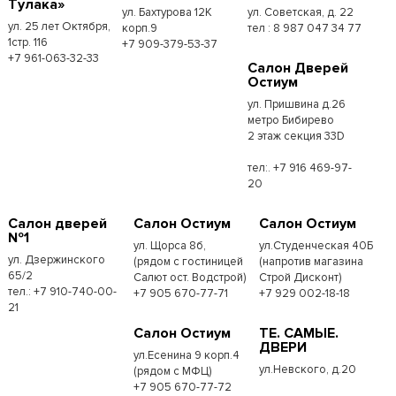
Тулака»
ул. Бахтурова 12К
ул. Советская, д. 22
ул. 25 лет Октября,
корп.9
тел : 8 987 047 34 77
1стр. 116
+7 909-379-53-37
+7 961-063-32-33
Салон Дверей
Остиум
ул. Пришвина д.26
метро Бибирево
2 этаж секция 33D
тел:. +7 916 469-97-
20
Салон дверей
Салон Остиум
Салон Остиум
№1
ул. Щорса 8б,
ул.Студенческая 40Б
ул. Дзержинского
(рядом с гостиницей
(напротив магазина
65/2
Салют ост. Водстрой)
Строй Дисконт)
тел.: +7 910-740-00-
+7 905 670-77-71
+7 929 002-18-18
21
Салон Остиум
ТЕ. САМЫЕ.
ДВЕРИ
ул.Есенина 9 корп.4
ул.Невского, д.20
(рядом с МФЦ)
+7 905 670-77-72