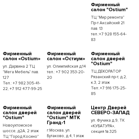
Фирменный
салон "Ostium"
ТЦ "Мир ремонта"
Пр-т Аксайский 21
пав. 13
тел.:+7 928 155-64-
83
Фирменный
Фирменный
Фирменный
салон «Ostium»
салон «Остиум»
салон дверей
"Ostium"
ул. Дарвина 2 ТЦ
ул. Олимпийская д.14
ТЦ ДЕКОРАТОР
"Мега Мебель" пав.
тел.: +7 902 353-20-
Рязанский пр-т, д.2,
127
20
к.3, 2 этаж
Тел.: +7 982 305-41-
Тел:.+7 916 175-25-
22, +7 912 477-99-25
85
Фирменный
Фирменный
Центр Дверей
салон дверей
салон дверей
СЕВЕРО-ЗАПАД
"Ostium"
"Ostium" МТК
ул. Фучика д.9, ТК
Гранд-1
Новоухтомское
«КУБАТУРА»,
г.Москва, ул.
шоссе, д2А, 2 этаж
секция 1в.325
Бутаково, д.4, 1 этаж
ТЦ "Город Косино"