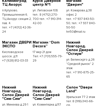
Калининград
Курск Дверной
магазин
ТЦ Акорус
центр №1
"Дверич"
п.Кутузово,
ул. Литовская 10Б
ул. Комарова д.38
Промышленная 6,
тел.: 8 (4712) 270-
офис 2
ТЦ Акорус секция 2,
700 тел.: +7 910-314-
тел.: +7 937 843-50-
пав. 4.
42-00
50, тел.: +7 937 840-
тел.: +7 (4012) 42-36-
50-50
24
hrr50@mail.ru
Магазин ДВЕРИ
Магазин “Dom
Нижний
ЭКСПО
Decora”
Новгород.
Салон Дверей
Кисловодское
17 мкр 21 дом
"Остиум"
шоссе, д.11
Тел: +7 (701) 555-79-
ул. Белинскрго д.26
+7 (928) 812-03-33
29
"Средной рынок" 2
этаж
тел.: +7 910-875-25-
65
Нижний
Нижний
Салон "Dвери
Новгород.
Новгород.
Land"
Салон Дверей
Салон Дверей
Уральская 77 2 этаж
"Сим-Сим"
"Сим-Сим"
тел: 8 (918)-340-66-
ул. Минеева д.29 1
ул. Коминтерна д.117
05