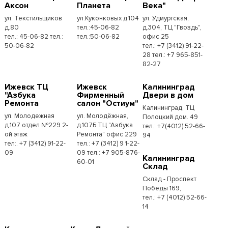
Аксон
Планета
Века"
ул. Текстильщиков
ул.Куконковых д.104
ул. Удмуртская,
д.80
тел.:45-06-82
д.304, ТЦ "Гвоздь",
тел.: 45-06-82 тел.:
тел.:50-06-82
офис 25
50-06-82
тел.: +7 (3412) 91-22-
28 тел.: +7 965-851-
82-27
Ижевск ТЦ
Ижевск
Калининград
"Азбука
Фирменный
Двери в дом
Ремонта
салон "Остиум"
Калининград, ТЦ
ул. Молодежная
ул. Молодёжная,
Полоцкий дом. 49
д.107 отдел №229 2-
д.107Б ТЦ "Азбука
тел.: +7(4012) 52-66-
ой этаж
Ремонта" офис 229
94
тел:. +7 (3412) 91-22-
тел.: +7 (3412) 9 1-22-
09
09 тел.: +7 905-876-
Калининград
60-01
Склад
Склад - Проспект
Победы 169,
тел.:​ +7 (4012) 52-66-
14