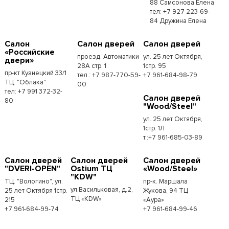
88 Самсонова Елена
тел: +7 927 223-69-
84 Дружина Елена
Салон
Салон дверей
Салон дверей
«Российские
проезд. Автоматики
ул. 25 лет Октября,
двери»
28А стр. 1
1стр. 95
пр-кт Кузнецкий 33/1
тел.: +7 987-770-59-
+7 961-684-98-79
ТЦ. "Облака"
00
тел: +7 991 372-32-
Салон дверей
80
"Wood/Steel"
ул. 25 лет Октября,
1стр. 1Л
т.:+7 961-685-03-89
Салон дверей
Салон дверей
Салон дверей
"DVERI-OPEN"
Ostium ТЦ
«Wood/Steel»
"KDW"
ТЦ. "Вологино", ул.
пр-к. Маршала
ул.Васильковая, д.2,
25 лет Октября 1стр.
Жукова, 94 ТЦ
ТЦ «KDW»
215
«Аура»
+7 961-684-99-74
+7 961-684-99-46