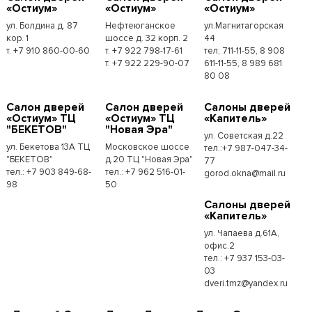
«Остиум»
«Остиум»
«Остиум»
ул. Болдина д. 87
Нефтеюганское
ул.Магнитагорская
кор. 1
шоссе д. 32 корп. 2
44
т. +7 910 860-00-60
т. +7 922 798-17-61
тел; 711-11-55, 8 908
т. +7 922 229-90-07
611-11-55, 8 989 681
80 08
Cалон дверей
Cалон дверей
Cалоны дверей
«Остиум» ТЦ
«Остиум» ТЦ
«Капитель»
"БЕКЕТОВ"
"Новая Эра"
ул. Советская д.22
ул. Бекетова 13А ТЦ
Московское шоссе
тел.:+7 987-047-34-
"БЕКЕТОВ"
д.20 ТЦ "Новая Эра"
77
тел.: +7 903 849-68-
тел.: +7 962 516-01-
gorod.okna@mail.ru
98
50
Cалоны дверей
«Капитель»
ул. Чапаева д.61А,
офис.2
тел.: +7 937 153-03-
03
dveri.tmz@yandex.ru