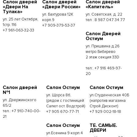
Салон дверей
Салон дверей
Салон дверей
«Двери На
«Двери России»
«Капитель»
Тулака»
ул. Бахтурова 12К
ул. Советская, д. 22
ул. 25 лет Октября,
корп.9
тел : 8 987 047 34 77
1стр. 116
+7 909-379-53-37
+7 961-063-32-33
Салон Дверей
Остиум
ул. Пришвина д.26
метро Бибирево
2 этаж секция 33D
тел:. +7 916 469-97-
20
Салон дверей
Салон Остиум
Салон Остиум
№1
ул. Щорса 8б,
ул.Студенческая 40Б
ул. Дзержинского
(рядом с гостиницей
(напротив магазина
65/2
Салют ост. Водстрой)
Строй Дисконт)
тел.: +7 910-740-00-
+7 905 670-77-71
+7 929 002-18-18
21
Салон Остиум
ТЕ. САМЫЕ.
ДВЕРИ
ул.Есенина 9 корп.4