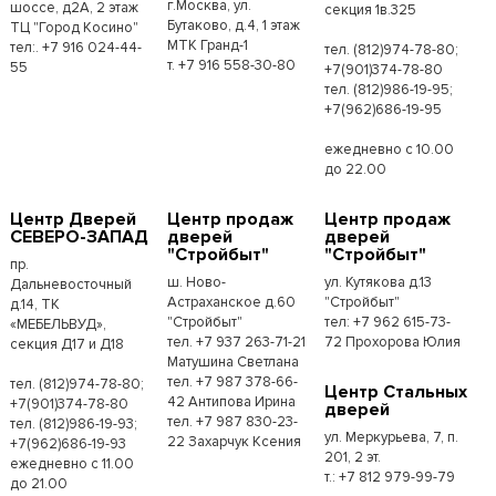
г.Москва, ул.
шоссе, д2А, 2 этаж
секция 1в.325
Бутаково, д.4, 1 этаж
ТЦ "Город Косино"
МТК Гранд-1
тел:. +7 916 024-44-
тел. (812)974-78-80;
т. +7 916 558-30-80
55
+7(901)374-78-80
тел. (812)986-19-95;
+7(962)686-19-95
ежедневно с 10.00
до 22.00
Центр Дверей
Центр продаж
Центр продаж
СЕВЕРО-ЗАПАД
дверей
дверей
"Стройбыт"
"Стройбыт"
пр.
ш. Ново-
ул. Кутякова д.13
Дальневосточный
Астраханское д.60
"Стройбыт"
д.14, ТК
"Стройбыт"
тел: +7 962 615-73-
«МЕБЕЛЬВУД»,
тел. +7 937 263-71-21
72 Прохорова Юлия
секция Д17 и Д18
Матушина Светлана
тел. +7 987 378-66-
тел. (812)974-78-80;
Центр Стальных
42 Антипова Ирина
+7(901)374-78-80
дверей
тел. +7 987 830-23-
тел. (812)986-19-93;
ул. Меркурьева, 7, п.
22 Захарчук Ксения
+7(962)686-19-93
201, 2 эт.
ежедневно с 11.00
т.: +7 812 979-99-79
до 21.00