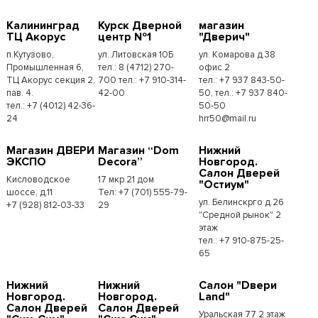
Калининград
Курск Дверной
магазин
ТЦ Акорус
центр №1
"Дверич"
п.Кутузово,
ул. Литовская 10Б
ул. Комарова д.38
Промышленная 6,
тел.: 8 (4712) 270-
офис 2
ТЦ Акорус секция 2,
700 тел.: +7 910-314-
тел.: +7 937 843-50-
пав. 4.
42-00
50, тел.: +7 937 840-
тел.: +7 (4012) 42-36-
50-50
24
hrr50@mail.ru
Магазин ДВЕРИ
Магазин “Dom
Нижний
ЭКСПО
Decora”
Новгород.
Салон Дверей
Кисловодское
17 мкр 21 дом
"Остиум"
шоссе, д.11
Тел: +7 (701) 555-79-
ул. Белинскрго д.26
+7 (928) 812-03-33
29
"Средной рынок" 2
этаж
тел.: +7 910-875-25-
65
Нижний
Нижний
Салон "Dвери
Новгород.
Новгород.
Land"
Салон Дверей
Салон Дверей
Уральская 77 2 этаж