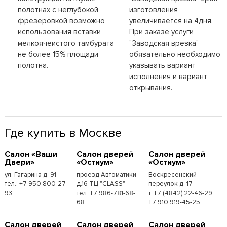
полотнах с неглубокой
изготовления
фрезеровкой возможно
увеличивается на 4дня.
использования вставки
При заказе услуги
мелкоячеистого тамбурата
"Заводская врезка"
не более 15% площади
обязательно необходимо
полотна.
указывать вариант
исполнения и вариант
открывания.
Где купить в Москве
Cалон «Ваши
Cалон дверей
Cалон дверей
Двери»
«Остиум»
«Остиум»
ул. Гагарина д. 91
проезд Автоматики
Воскресенский
тел.: +7 950 800-27-
д.16 ТЦ "CLASS"
переулок д. 17
93
тел: +7 986-781-68-
т. +7 (4842) 22-46-29
68
+7 910 919-45-25
Cалон дверей
Cалон дверей
Cалон дверей