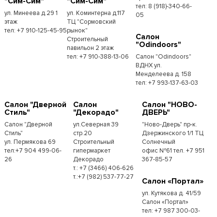
"Сим-Сим"
"Сим-Сим"
тел: 8 (918)-340-66-
ул. Минеева д.29 1
ул. Коминтерна д.117
05
этаж
ТЦ "Сормовский
тел: +7 910-125-45-95
рынок"
Салон
Строительный
"Odindoors"
павильон 2 этаж
тел: +7 910-388-13-06
Салон "Odindoors"
ВДНХ ул.
Менделеева д. 158
тел: +7 993-137-63-03
Салон "Дверной
Салон
Салон "НОВО-
Стиль"
"Декорадо"
ДВЕРЬ"
Салон "Дверной
ул.Северная 39
"Ново-Дверь" пр-к.
Стиль"
стр.20
Дзержинского 1/1 ТЦ
ул. Пермякова 69
Строительный
Солнечный
тел:+7 904 499-06-
гипермаркет
офис №61 тел. +7 951
26
Декорадо
367-85-57
т.: +7 (3466) 406-626
т.:+7 (982) 537-77-27
Салон «Портал»
ул. Кутякова д. 41/59
Салон «Портал»
тел: +7 987 300-03-