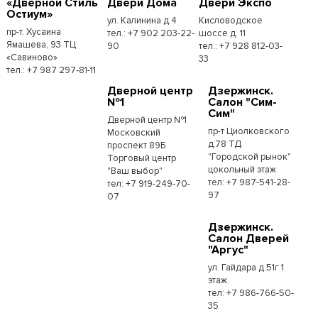
«Дверной Стиль
Двери Дома
Двери Экспо
Остиум»
ул. Калинина д.4
Кисловодское
пр-т. Хусаина
тел.: +7 902 203-22-
шоссе д. 11
Ямашева, 93 ТЦ
90
тел.: +7 928 812-03-
«Савиново»
33
тел.: +7 987 297-81-11
Дверной центр
Дзержинск.
№1
Салон "Сим-
Сим"
Дверной центр №1
пр-т Циолковского
Московский
д.78 ТД
проспект 89Б
"Городской рынок"
Торговый центр
цокольный этаж
"Ваш выбор"
тел: +7 987-541-28-
тел: +7 919-249-70-
97
07
Дзержинск.
Салон Дверей
"Аргус"
ул. Гайдара д.51г 1
этаж.
тел: +7 986-766-50-
35