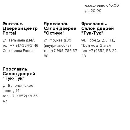
ежедневно с 10:00
до 20:00
Энгельс.
Ярославль.
Ярославль.
Дверной центр
Салон дверей
Салон дверей
Portal
"Остиум"
"Тук-Тук"
ул. Тельмана д.14А
ул. Фрунзе д.30
ул. Победы д.6, ТЦ
тел: +7 917-324-21-16
(внутри аксона)
"Дом мод" 2 этаж
Сергеевна Елена
тел: +7 999-786-37-
тел: +7 (4852) 58-22-
88
48
Ярославль.
Салон дверей
"Тук-Тук"
ул. Вспольинское
поле, д.14
тел: +7 (4852) 49-35-
47