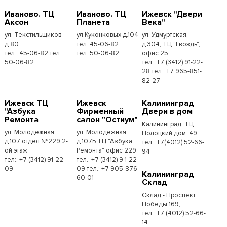
Иваново. ТЦ
Иваново. ТЦ
Ижевск "Двери
Аксон
Планета
Века"
ул. Текстильщиков
ул.Куконковых д.104
ул. Удмуртская,
д.80
тел.:45-06-82
д.304, ТЦ "Гвоздь",
тел.: 45-06-82 тел.:
тел.:50-06-82
офис 25
50-06-82
тел.: +7 (3412) 91-22-
28 тел.: +7 965-851-
82-27
Ижевск ТЦ
Ижевск
Калининград
"Азбука
Фирменный
Двери в дом
Ремонта
салон "Остиум"
Калининград, ТЦ
ул. Молодежная
ул. Молодёжная,
Полоцкий дом. 49
д.107 отдел №229 2-
д.107Б ТЦ "Азбука
тел.: +7(4012) 52-66-
ой этаж
Ремонта" офис 229
94
тел:. +7 (3412) 91-22-
тел.: +7 (3412) 9 1-22-
09
09 тел.: +7 905-876-
Калининград
60-01
Склад
Склад - Проспект
Победы 169,
тел.:​ +7 (4012) 52-66-
14