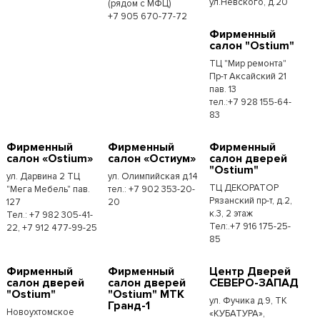
ул.Невского, д.20
(рядом с МФЦ)
+7 905 670-77-72
Фирменный
салон "Ostium"
ТЦ "Мир ремонта"
Пр-т Аксайский 21
пав. 13
тел.:+7 928 155-64-
83
Фирменный
Фирменный
Фирменный
салон «Ostium»
салон «Остиум»
салон дверей
"Ostium"
ул. Дарвина 2 ТЦ
ул. Олимпийская д.14
ТЦ ДЕКОРАТОР
"Мега Мебель" пав.
тел.: +7 902 353-20-
Рязанский пр-т, д.2,
127
20
к.3, 2 этаж
Тел.: +7 982 305-41-
Тел:.+7 916 175-25-
22, +7 912 477-99-25
85
Фирменный
Фирменный
Центр Дверей
салон дверей
салон дверей
СЕВЕРО-ЗАПАД
"Ostium"
"Ostium" МТК
ул. Фучика д.9, ТК
Гранд-1
Новоухтомское
«КУБАТУРА»,