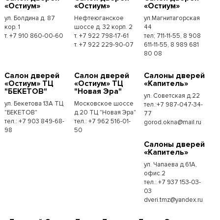
«Остиум»
«Остиум»
«Остиум»
ул. Болдина д. 87
Нефтеюганское
ул.Магнитагорская
кор. 1
шоссе д. 32 корп. 2
44
т. +7 910 860-00-60
т. +7 922 798-17-61
тел; 711-11-55, 8 908
т. +7 922 229-90-07
611-11-55, 8 989 681
80 08
Cалон дверей
Cалон дверей
Cалоны дверей
«Остиум» ТЦ
«Остиум» ТЦ
«Капитель»
"БЕКЕТОВ"
"Новая Эра"
ул. Советская д.22
ул. Бекетова 13А ТЦ
Московское шоссе
тел.:+7 987-047-34-
"БЕКЕТОВ"
д.20 ТЦ "Новая Эра"
77
тел.: +7 903 849-68-
тел.: +7 962 516-01-
gorod.okna@mail.ru
98
50
Cалоны дверей
«Капитель»
ул. Чапаева д.61А,
офис.2
тел.: +7 937 153-03-
03
dveri.tmz@yandex.ru