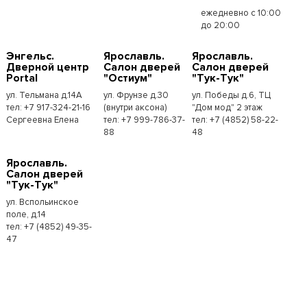
ежедневно с 10:00
до 20:00
Энгельс.
Ярославль.
Ярославль.
Дверной центр
Салон дверей
Салон дверей
Portal
"Остиум"
"Тук-Тук"
ул. Тельмана д.14А
ул. Фрунзе д.30
ул. Победы д.6, ТЦ
тел: +7 917-324-21-16
(внутри аксона)
"Дом мод" 2 этаж
Сергеевна Елена
тел: +7 999-786-37-
тел: +7 (4852) 58-22-
88
48
Ярославль.
Салон дверей
"Тук-Тук"
ул. Вспольинское
поле, д.14
тел: +7 (4852) 49-35-
47