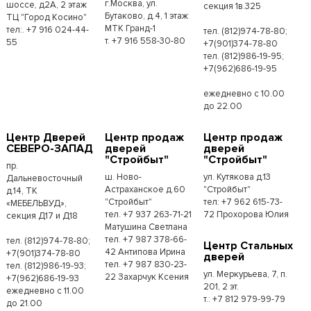
г.Москва, ул.
шоссе, д2А, 2 этаж
секция 1в.325
Бутаково, д.4, 1 этаж
ТЦ "Город Косино"
МТК Гранд-1
тел:. +7 916 024-44-
тел. (812)974-78-80;
т. +7 916 558-30-80
55
+7(901)374-78-80
тел. (812)986-19-95;
+7(962)686-19-95
ежедневно с 10.00
до 22.00
Центр Дверей
Центр продаж
Центр продаж
СЕВЕРО-ЗАПАД
дверей
дверей
"Стройбыт"
"Стройбыт"
пр.
ш. Ново-
ул. Кутякова д.13
Дальневосточный
Астраханское д.60
"Стройбыт"
д.14, ТК
"Стройбыт"
тел: +7 962 615-73-
«МЕБЕЛЬВУД»,
тел. +7 937 263-71-21
72 Прохорова Юлия
секция Д17 и Д18
Матушина Светлана
тел. +7 987 378-66-
тел. (812)974-78-80;
Центр Стальных
42 Антипова Ирина
+7(901)374-78-80
дверей
тел. +7 987 830-23-
тел. (812)986-19-93;
ул. Меркурьева, 7, п.
22 Захарчук Ксения
+7(962)686-19-93
201, 2 эт.
ежедневно с 11.00
т.: +7 812 979-99-79
до 21.00