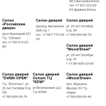
88 Самсонова Елена
тел: +7 927 223-69-
84 Дружина Елена
Салон
Салон дверей
Салон дверей
«Российские
проезд. Автоматики
ул. 25 лет Октября,
двери»
28А стр. 1
1стр. 95
пр-кт Кузнецкий 33/1
тел.: +7 987-770-59-
+7 961-684-98-79
ТЦ. "Облака"
00
тел: +7 991 372-32-
Салон дверей
80
"Wood/Steel"
ул. 25 лет Октября,
1стр. 1Л
т.:+7 961-685-03-89
Салон дверей
Салон дверей
Салон дверей
"DVERI-OPEN"
Ostium ТЦ
«Wood/Steel»
"KDW"
ТЦ. "Вологино", ул.
пр-к. Маршала
ул.Васильковая, д.2,
25 лет Октября 1стр.
Жукова, 94 ТЦ
ТЦ «KDW»
215
«Аура»
+7 961-684-99-74
+7 961-684-99-46