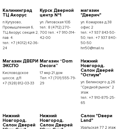
Калининград
Курск Дверной
магазин
ТЦ Акорус
центр №1
"Дверич"
п.Кутузово,
ул. Литовская 10Б
ул. Комарова д.38
Промышленная 6,
тел.: 8 (4712) 270-
офис 2
ТЦ Акорус секция 2,
700 тел.: +7 910-314-
тел.: +7 937 843-50-
пав. 4.
42-00
50, тел.: +7 937 840-
тел.: +7 (4012) 42-36-
50-50
24
hrr50@mail.ru
Магазин ДВЕРИ
Магазин “Dom
Нижний
ЭКСПО
Decora”
Новгород.
Салон Дверей
Кисловодское
17 мкр 21 дом
"Остиум"
шоссе, д.11
Тел: +7 (701) 555-79-
ул. Белинскрго д.26
+7 (928) 812-03-33
29
"Средной рынок" 2
этаж
тел.: +7 910-875-25-
65
Нижний
Нижний
Салон "Dвери
Новгород.
Новгород.
Land"
Салон Дверей
Салон Дверей
Уральская 77 2 этаж