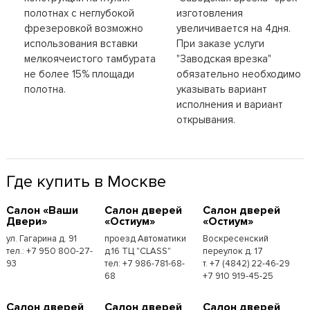
полотнах с неглубокой
изготовления
фрезеровкой возможно
увеличивается на 4дня.
использования вставки
При заказе услуги
мелкоячеистого тамбурата
"Заводская врезка"
не более 15% площади
обязательно необходимо
полотна.
указывать вариант
исполнения и вариант
открывания.
Где купить в Москве
Cалон «Ваши
Cалон дверей
Cалон дверей
Двери»
«Остиум»
«Остиум»
ул. Гагарина д. 91
проезд Автоматики
Воскресенский
тел.: +7 950 800-27-
д.16 ТЦ "CLASS"
переулок д. 17
93
тел: +7 986-781-68-
т. +7 (4842) 22-46-29
68
+7 910 919-45-25
Cалон дверей
Cалон дверей
Cалон дверей