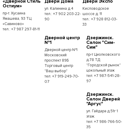
«Дверной Стиль
Двери Дома
Двери Экспо
Остиум»
ул. Калинина д.4
Кисловодское
пр-т. Хусаина
тел.: +7 902 203-22-
шоссе д. 11
Ямашева, 93 ТЦ
90
тел.: +7 928 812-03-
«Савиново»
33
тел.: +7 987 297-81-11
Дверной центр
Дзержинск.
№1
Салон "Сим-
Сим"
Дверной центр №1
пр-т Циолковского
Московский
д.78 ТД
проспект 89Б
"Городской рынок"
Торговый центр
цокольный этаж
"Ваш выбор"
тел: +7 987-541-28-
тел: +7 919-249-70-
97
07
Дзержинск.
Салон Дверей
"Аргус"
ул. Гайдара д.51г 1
этаж.
тел: +7 986-766-50-
35