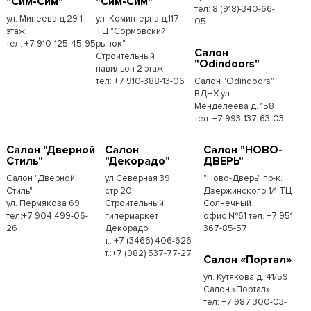
"Сим-Сим"
"Сим-Сим"
тел: 8 (918)-340-66-
ул. Минеева д.29 1
ул. Коминтерна д.117
05
этаж
ТЦ "Сормовский
тел: +7 910-125-45-95
рынок"
Салон
Строительный
"Odindoors"
павильон 2 этаж
тел: +7 910-388-13-06
Салон "Odindoors"
ВДНХ ул.
Менделеева д. 158
тел: +7 993-137-63-03
Салон "Дверной
Салон
Салон "НОВО-
Стиль"
"Декорадо"
ДВЕРЬ"
Салон "Дверной
ул.Северная 39
"Ново-Дверь" пр-к.
Стиль"
стр.20
Дзержинского 1/1 ТЦ
ул. Пермякова 69
Строительный
Солнечный
тел:+7 904 499-06-
гипермаркет
офис №61 тел. +7 951
26
Декорадо
367-85-57
т.: +7 (3466) 406-626
т.:+7 (982) 537-77-27
Салон «Портал»
ул. Кутякова д. 41/59
Салон «Портал»
тел: +7 987 300-03-