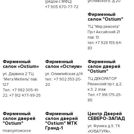
ул.Невского, д.20
(рядом с МФЦ)
+7 905 670-77-72
Фирменный
салон "Ostium"
ТЦ "Мир ремонта"
Пр-т Аксайский 21
пав. 13
тел.:+7 928 155-64-
83
Фирменный
Фирменный
Фирменный
салон «Ostium»
салон «Остиум»
салон дверей
"Ostium"
ул. Дарвина 2 ТЦ
ул. Олимпийская д.14
ТЦ ДЕКОРАТОР
"Мега Мебель" пав.
тел.: +7 902 353-20-
Рязанский пр-т, д.2,
127
20
к.3, 2 этаж
Тел.: +7 982 305-41-
Тел:.+7 916 175-25-
22, +7 912 477-99-25
85
Фирменный
Фирменный
Центр Дверей
салон дверей
салон дверей
СЕВЕРО-ЗАПАД
"Ostium"
"Ostium" МТК
ул. Фучика д.9, ТК
Гранд-1
Новоухтомское
«КУБАТУРА»,