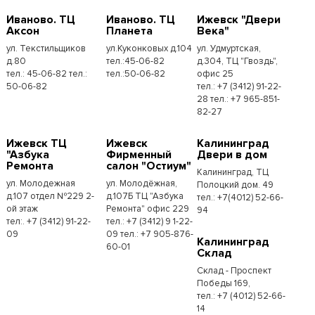
Иваново. ТЦ
Иваново. ТЦ
Ижевск "Двери
Аксон
Планета
Века"
ул. Текстильщиков
ул.Куконковых д.104
ул. Удмуртская,
д.80
тел.:45-06-82
д.304, ТЦ "Гвоздь",
тел.: 45-06-82 тел.:
тел.:50-06-82
офис 25
50-06-82
тел.: +7 (3412) 91-22-
28 тел.: +7 965-851-
82-27
Ижевск ТЦ
Ижевск
Калининград
"Азбука
Фирменный
Двери в дом
Ремонта
салон "Остиум"
Калининград, ТЦ
ул. Молодежная
ул. Молодёжная,
Полоцкий дом. 49
д.107 отдел №229 2-
д.107Б ТЦ "Азбука
тел.: +7(4012) 52-66-
ой этаж
Ремонта" офис 229
94
тел:. +7 (3412) 91-22-
тел.: +7 (3412) 9 1-22-
09
09 тел.: +7 905-876-
Калининград
60-01
Склад
Склад - Проспект
Победы 169,
тел.:​ +7 (4012) 52-66-
14