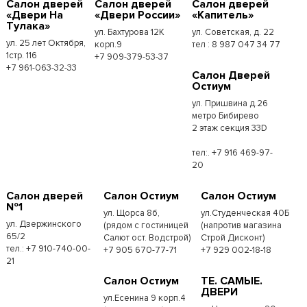
Салон дверей
Салон дверей
Салон дверей
«Двери На
«Двери России»
«Капитель»
Тулака»
ул. Бахтурова 12К
ул. Советская, д. 22
ул. 25 лет Октября,
корп.9
тел : 8 987 047 34 77
1стр. 116
+7 909-379-53-37
+7 961-063-32-33
Салон Дверей
Остиум
ул. Пришвина д.26
метро Бибирево
2 этаж секция 33D
тел:. +7 916 469-97-
20
Салон дверей
Салон Остиум
Салон Остиум
№1
ул. Щорса 8б,
ул.Студенческая 40Б
ул. Дзержинского
(рядом с гостиницей
(напротив магазина
65/2
Салют ост. Водстрой)
Строй Дисконт)
тел.: +7 910-740-00-
+7 905 670-77-71
+7 929 002-18-18
21
Салон Остиум
ТЕ. САМЫЕ.
ДВЕРИ
ул.Есенина 9 корп.4