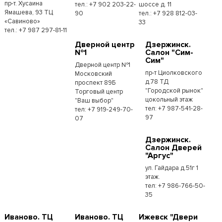
пр-т. Хусаина
тел.: +7 902 203-22-
шоссе д. 11
Ямашева, 93 ТЦ
90
тел.: +7 928 812-03-
«Савиново»
33
тел.: +7 987 297-81-11
Дверной центр
Дзержинск.
№1
Салон "Сим-
Сим"
Дверной центр №1
пр-т Циолковского
Московский
д.78 ТД
проспект 89Б
"Городской рынок"
Торговый центр
цокольный этаж
"Ваш выбор"
тел: +7 987-541-28-
тел: +7 919-249-70-
97
07
Дзержинск.
Салон Дверей
"Аргус"
ул. Гайдара д.51г 1
этаж.
тел: +7 986-766-50-
35
Иваново. ТЦ
Иваново. ТЦ
Ижевск "Двери