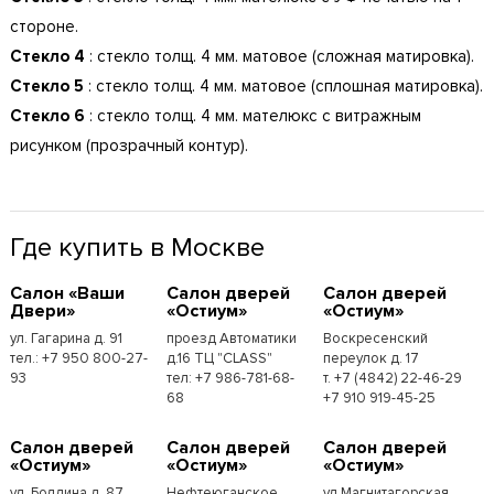
стороне.
Стекло 4
: стекло толщ. 4 мм. матовое (сложная матировка).
Стекло 5
: стекло толщ. 4 мм. матовое (сплошная матировка).
Стекло 6
: стекло толщ. 4 мм. мателюкс с витражным
рисунком (прозрачный контур).
Где купить в Москве
Cалон «Ваши
Cалон дверей
Cалон дверей
Двери»
«Остиум»
«Остиум»
ул. Гагарина д. 91
проезд Автоматики
Воскресенский
тел.: +7 950 800-27-
д.16 ТЦ "CLASS"
переулок д. 17
93
тел: +7 986-781-68-
т. +7 (4842) 22-46-29
68
+7 910 919-45-25
Cалон дверей
Cалон дверей
Cалон дверей
«Остиум»
«Остиум»
«Остиум»
ул. Болдина д. 87
Нефтеюганское
ул.Магнитагорская