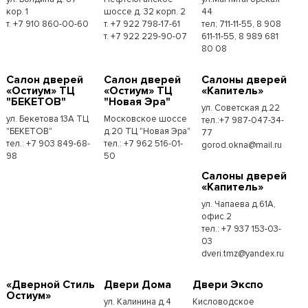
кор. 1
шоссе д. 32 корп. 2
44
т. +7 910 860-00-60
т. +7 922 798-17-61
тел; 711-11-55, 8 908
т. +7 922 229-90-07
611-11-55, 8 989 681
80 08
Cалон дверей
Cалон дверей
Cалоны дверей
«Остиум» ТЦ
«Остиум» ТЦ
«Капитель»
"БЕКЕТОВ"
"Новая Эра"
ул. Советская д.22
ул. Бекетова 13А ТЦ
Московское шоссе
тел.:+7 987-047-34-
"БЕКЕТОВ"
д.20 ТЦ "Новая Эра"
77
тел.: +7 903 849-68-
тел.: +7 962 516-01-
gorod.okna@mail.ru
98
50
Cалоны дверей
«Капитель»
ул. Чапаева д.61А,
офис.2
тел.: +7 937 153-03-
03
dveri.tmz@yandex.ru
«Дверной Стиль
Двери Дома
Двери Экспо
Остиум»
ул. Калинина д.4
Кисловодское