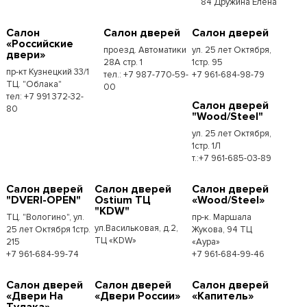
84 Дружина Елена
Салон
Салон дверей
Салон дверей
«Российские
проезд. Автоматики
ул. 25 лет Октября,
двери»
28А стр. 1
1стр. 95
пр-кт Кузнецкий 33/1
тел.: +7 987-770-59-
+7 961-684-98-79
ТЦ. "Облака"
00
тел: +7 991 372-32-
Салон дверей
80
"Wood/Steel"
ул. 25 лет Октября,
1стр. 1Л
т.:+7 961-685-03-89
Салон дверей
Салон дверей
Салон дверей
"DVERI-OPEN"
Ostium ТЦ
«Wood/Steel»
"KDW"
ТЦ. "Вологино", ул.
пр-к. Маршала
ул.Васильковая, д.2,
25 лет Октября 1стр.
Жукова, 94 ТЦ
ТЦ «KDW»
215
«Аура»
+7 961-684-99-74
+7 961-684-99-46
Салон дверей
Салон дверей
Салон дверей
«Двери На
«Двери России»
«Капитель»
Тулака»