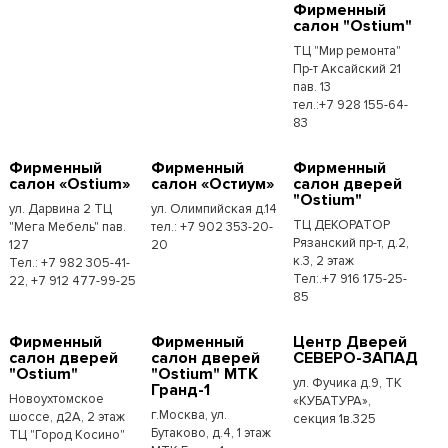
Фирменный
салон "Ostium"
ТЦ "Мир ремонта"
Пр-т Аксайский 21
пав. 13
тел.:+7 928 155-64-
83
Фирменный
Фирменный
Фирменный
салон «Ostium»
салон «Остиум»
салон дверей
"Ostium"
ул. Дарвина 2 ТЦ
ул. Олимпийская д.14
ТЦ ДЕКОРАТОР
"Мега Мебель" пав.
тел.: +7 902 353-20-
Рязанский пр-т, д.2,
127
20
к.3, 2 этаж
Тел.: +7 982 305-41-
Тел:.+7 916 175-25-
22, +7 912 477-99-25
85
Фирменный
Фирменный
Центр Дверей
салон дверей
салон дверей
СЕВЕРО-ЗАПАД
"Ostium"
"Ostium" МТК
ул. Фучика д.9, ТК
Гранд-1
Новоухтомское
«КУБАТУРА»,
г.Москва, ул.
шоссе, д2А, 2 этаж
секция 1в.325
Бутаково, д.4, 1 этаж
ТЦ "Город Косино"