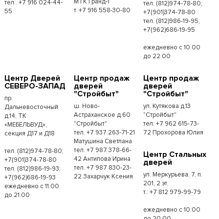
МТК Гранд-1
тел:. +7 916 024-44-
тел. (812)974-78-80;
т. +7 916 558-30-80
55
+7(901)374-78-80
тел. (812)986-19-95;
+7(962)686-19-95
ежедневно с 10.00
до 22.00
Центр Дверей
Центр продаж
Центр продаж
СЕВЕРО-ЗАПАД
дверей
дверей
"Стройбыт"
"Стройбыт"
пр.
ш. Ново-
ул. Кутякова д.13
Дальневосточный
Астраханское д.60
"Стройбыт"
д.14, ТК
"Стройбыт"
тел: +7 962 615-73-
«МЕБЕЛЬВУД»,
тел. +7 937 263-71-21
72 Прохорова Юлия
секция Д17 и Д18
Матушина Светлана
тел. +7 987 378-66-
тел. (812)974-78-80;
Центр Стальных
42 Антипова Ирина
+7(901)374-78-80
дверей
тел. +7 987 830-23-
тел. (812)986-19-93;
ул. Меркурьева, 7, п.
22 Захарчук Ксения
+7(962)686-19-93
201, 2 эт.
ежедневно с 11.00
т.: +7 812 979-99-79
до 21.00
ежедневно с 10:00
до 20:00