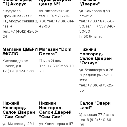
ТЦ Акорус
центр №1
"Дверич"
п.Кутузово,
ул. Литовская 10Б
ул. Комарова д.38
Промышленная 6,
тел.: 8 (4712) 270-
офис 2
ТЦ Акорус секция 2,
700 тел.: +7 910-314-
тел.: +7 937 843-50-
пав. 4.
42-00
50, тел.: +7 937 840-
тел.: +7 (4012) 42-36-
50-50
24
hrr50@mail.ru
Магазин ДВЕРИ
Магазин “Dom
Нижний
ЭКСПО
Decora”
Новгород.
Салон Дверей
Кисловодское
17 мкр 21 дом
"Остиум"
шоссе, д.11
Тел: +7 (701) 555-79-
ул. Белинскрго д.26
+7 (928) 812-03-33
29
"Средной рынок" 2
этаж
тел.: +7 910-875-25-
65
Нижний
Нижний
Салон "Dвери
Новгород.
Новгород.
Land"
Салон Дверей
Салон Дверей
Уральская 77 2 этаж
"Сим-Сим"
"Сим-Сим"
тел: 8 (918)-340-66-
ул. Минеева д.29 1
ул. Коминтерна д.117
05