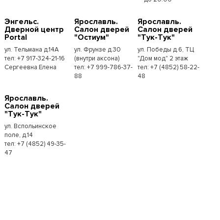
Энгельс.
Ярославль.
Ярославль.
Дверной центр
Салон дверей
Салон дверей
Portal
"Остиум"
"Тук-Тук"
ул. Тельмана д.14А
ул. Фрунзе д.30
ул. Победы д.6, ТЦ
тел: +7 917-324-21-16
(внутри аксона)
"Дом мод" 2 этаж
Сергеевна Елена
тел: +7 999-786-37-
тел: +7 (4852) 58-22-
88
48
Ярославль.
Салон дверей
"Тук-Тук"
ул. Вспольинское
поле, д.14
тел: +7 (4852) 49-35-
47