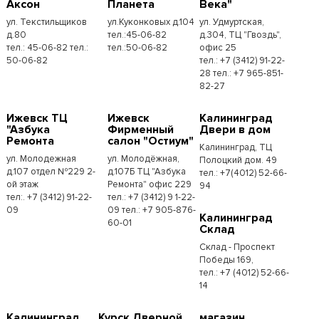
Аксон
Планета
Века"
ул. Текстильщиков
ул.Куконковых д.104
ул. Удмуртская,
д.80
тел.:45-06-82
д.304, ТЦ "Гвоздь",
тел.: 45-06-82 тел.:
тел.:50-06-82
офис 25
50-06-82
тел.: +7 (3412) 91-22-
28 тел.: +7 965-851-
82-27
Ижевск ТЦ
Ижевск
Калининград
"Азбука
Фирменный
Двери в дом
Ремонта
салон "Остиум"
Калининград, ТЦ
ул. Молодежная
ул. Молодёжная,
Полоцкий дом. 49
д.107 отдел №229 2-
д.107Б ТЦ "Азбука
тел.: +7(4012) 52-66-
ой этаж
Ремонта" офис 229
94
тел:. +7 (3412) 91-22-
тел.: +7 (3412) 9 1-22-
09
09 тел.: +7 905-876-
Калининград
60-01
Склад
Склад - Проспект
Победы 169,
тел.:​ +7 (4012) 52-66-
14
Калининград
Курск Дверной
магазин