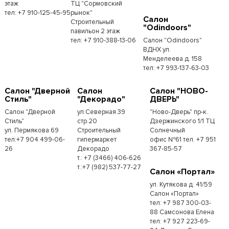
этаж
ТЦ "Сормовский
тел: +7 910-125-45-95
рынок"
Салон
Строительный
"Odindoors"
павильон 2 этаж
тел: +7 910-388-13-06
Салон "Odindoors"
ВДНХ ул.
Менделеева д. 158
тел: +7 993-137-63-03
Салон "Дверной
Салон
Салон "НОВО-
Стиль"
"Декорадо"
ДВЕРЬ"
Салон "Дверной
ул.Северная 39
"Ново-Дверь" пр-к.
Стиль"
стр.20
Дзержинского 1/1 ТЦ
ул. Пермякова 69
Строительный
Солнечный
тел:+7 904 499-06-
гипермаркет
офис №61 тел. +7 951
26
Декорадо
367-85-57
т.: +7 (3466) 406-626
т.:+7 (982) 537-77-27
Салон «Портал»
ул. Кутякова д. 41/59
Салон «Портал»
тел: +7 987 300-03-
88 Самсонова Елена
тел: +7 927 223-69-