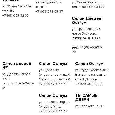
ул. Бахтурова 12К
ул. Советская, д. 22
ул. 25 лет Октября,
корп.9
тел : 8 987 047 34 77
1стр. 116
+7 909-379-53-37
+7 961-063-32-33
Салон Дверей
Остиум
ул. Пришвина д.26
метро Бибирево
2 этаж секция 33D
тел:. +7 916 469-97-
20
Салон дверей
Салон Остиум
Салон Остиум
№1
ул. Щорса 8б,
ул.Студенческая 40Б
ул. Дзержинского
(рядом с гостиницей
(напротив магазина
65/2
Салют ост. Водстрой)
Строй Дисконт)
тел.: +7 910-740-00-
+7 905 670-77-71
+7 929 002-18-18
21
Салон Остиум
ТЕ. САМЫЕ.
ДВЕРИ
ул.Есенина 9 корп.4
ул.Невского, д.20
(рядом с МФЦ)
+7 905 670-77-72