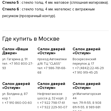
Стекло 5
: стекло толщ. 4 мм. матовое (сплошная матировка).
Стекло 6
: стекло толщ. 4 мм. мателюкс с витражным
рисунком (прозрачный контур).
Где купить в Москве
Cалон «Ваши
Cалон дверей
Cалон дверей
Двери»
«Остиум»
«Остиум»
ул. Гагарина д. 91
проезд Автоматики
Воскресенский
тел.: +7 950 800-27-
д.16 ТЦ "CLASS"
переулок д. 17
93
тел: +7 986-781-68-
т. +7 (4842) 22-46-29
68
+7 910 919-45-25
Cалон дверей
Cалон дверей
Cалон дверей
«Остиум»
«Остиум»
«Остиум»
ул. Болдина д. 87
Нефтеюганское
ул.Магнитагорская
кор. 1
шоссе д. 32 корп. 2
44
т. +7 910 860-00-60
т. +7 922 798-17-61
тел; 711-11-55, 8 908
т. +7 922 229-90-07
611-11-55, 8 989 681