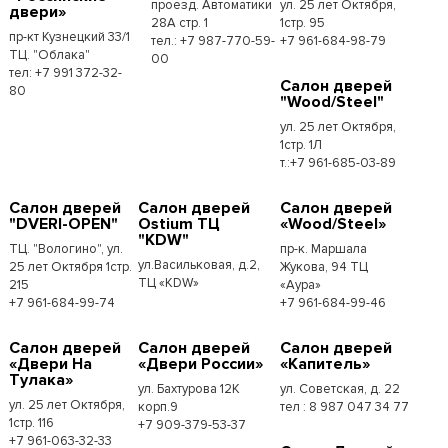
проезд. Автоматики
ул. 25 лет Октября,
двери»
28А стр. 1
1стр. 95
пр-кт Кузнецкий 33/1
тел.: +7 987-770-59-
+7 961-684-98-79
ТЦ. "Облака"
00
тел: +7 991 372-32-
Салон дверей
80
"Wood/Steel"
ул. 25 лет Октября,
1стр. 1Л
т.:+7 961-685-03-89
Салон дверей
Салон дверей
Салон дверей
"DVERI-OPEN"
Ostium ТЦ
«Wood/Steel»
"KDW"
ТЦ. "Вологино", ул.
пр-к. Маршала
ул.Васильковая, д.2,
25 лет Октября 1стр.
Жукова, 94 ТЦ
ТЦ «KDW»
215
«Аура»
+7 961-684-99-74
+7 961-684-99-46
Салон дверей
Салон дверей
Салон дверей
«Двери На
«Двери России»
«Капитель»
Тулака»
ул. Бахтурова 12К
ул. Советская, д. 22
ул. 25 лет Октября,
корп.9
тел : 8 987 047 34 77
1стр. 116
+7 909-379-53-37
+7 961-063-32-33