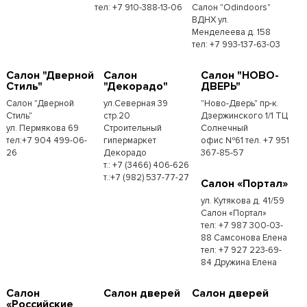
тел: +7 910-388-13-06
Салон "Odindoors"
ВДНХ ул.
Менделеева д. 158
тел: +7 993-137-63-03
Салон "Дверной
Салон
Салон "НОВО-
Стиль"
"Декорадо"
ДВЕРЬ"
Салон "Дверной
ул.Северная 39
"Ново-Дверь" пр-к.
Стиль"
стр.20
Дзержинского 1/1 ТЦ
ул. Пермякова 69
Строительный
Солнечный
тел:+7 904 499-06-
гипермаркет
офис №61 тел. +7 951
26
Декорадо
367-85-57
т.: +7 (3466) 406-626
т.:+7 (982) 537-77-27
Салон «Портал»
ул. Кутякова д. 41/59
Салон «Портал»
тел: +7 987 300-03-
88 Самсонова Елена
тел: +7 927 223-69-
84 Дружина Елена
Салон
Салон дверей
Салон дверей
«Российские