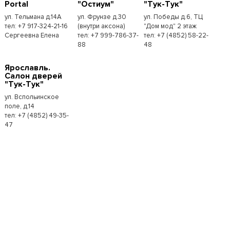
Portal
"Остиум"
"Тук-Тук"
ул. Тельмана д.14А
ул. Фрунзе д.30
ул. Победы д.6, ТЦ
тел: +7 917-324-21-16
(внутри аксона)
"Дом мод" 2 этаж
Сергеевна Елена
тел: +7 999-786-37-
тел: +7 (4852) 58-22-
88
48
Ярославль.
Салон дверей
"Тук-Тук"
ул. Вспольинское
поле, д.14
тел: +7 (4852) 49-35-
47