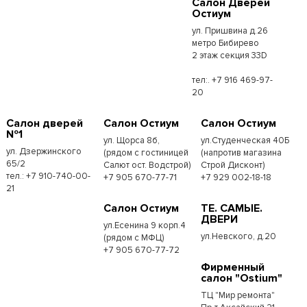
Салон Дверей
Остиум
ул. Пришвина д.26
метро Бибирево
2 этаж секция 33D
тел:. +7 916 469-97-
20
Салон дверей
Салон Остиум
Салон Остиум
№1
ул. Щорса 8б,
ул.Студенческая 40Б
ул. Дзержинского
(рядом с гостиницей
(напротив магазина
65/2
Салют ост. Водстрой)
Строй Дисконт)
тел.: +7 910-740-00-
+7 905 670-77-71
+7 929 002-18-18
21
Салон Остиум
ТЕ. САМЫЕ.
ДВЕРИ
ул.Есенина 9 корп.4
ул.Невского, д.20
(рядом с МФЦ)
+7 905 670-77-72
Фирменный
салон "Ostium"
ТЦ "Мир ремонта"