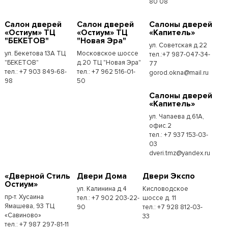
80 08
Cалон дверей
Cалон дверей
Cалоны дверей
«Остиум» ТЦ
«Остиум» ТЦ
«Капитель»
"БЕКЕТОВ"
"Новая Эра"
ул. Советская д.22
ул. Бекетова 13А ТЦ
Московское шоссе
тел.:+7 987-047-34-
"БЕКЕТОВ"
д.20 ТЦ "Новая Эра"
77
тел.: +7 903 849-68-
тел.: +7 962 516-01-
gorod.okna@mail.ru
98
50
Cалоны дверей
«Капитель»
ул. Чапаева д.61А,
офис.2
тел.: +7 937 153-03-
03
dveri.tmz@yandex.ru
«Дверной Стиль
Двери Дома
Двери Экспо
Остиум»
ул. Калинина д.4
Кисловодское
пр-т. Хусаина
тел.: +7 902 203-22-
шоссе д. 11
Ямашева, 93 ТЦ
90
тел.: +7 928 812-03-
«Савиново»
33
тел.: +7 987 297-81-11