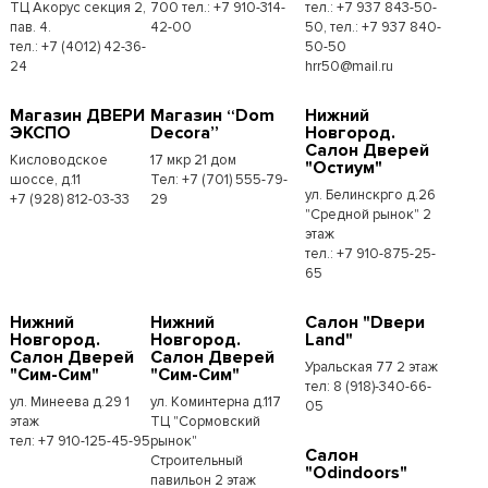
ТЦ Акорус секция 2,
700 тел.: +7 910-314-
тел.: +7 937 843-50-
пав. 4.
42-00
50, тел.: +7 937 840-
тел.: +7 (4012) 42-36-
50-50
24
hrr50@mail.ru
Магазин ДВЕРИ
Магазин “Dom
Нижний
ЭКСПО
Decora”
Новгород.
Салон Дверей
Кисловодское
17 мкр 21 дом
"Остиум"
шоссе, д.11
Тел: +7 (701) 555-79-
ул. Белинскрго д.26
+7 (928) 812-03-33
29
"Средной рынок" 2
этаж
тел.: +7 910-875-25-
65
Нижний
Нижний
Салон "Dвери
Новгород.
Новгород.
Land"
Салон Дверей
Салон Дверей
Уральская 77 2 этаж
"Сим-Сим"
"Сим-Сим"
тел: 8 (918)-340-66-
ул. Минеева д.29 1
ул. Коминтерна д.117
05
этаж
ТЦ "Сормовский
тел: +7 910-125-45-95
рынок"
Салон
Строительный
"Odindoors"
павильон 2 этаж