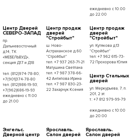
ежедневно с 10.00
до 22.00
Центр Дверей
Центр продаж
Центр продаж
СЕВЕРО-ЗАПАД
дверей
дверей
"Стройбыт"
"Стройбыт"
пр.
ш. Ново-
ул. Кутякова д.13
Дальневосточный
Астраханское д.60
"Стройбыт"
д.14, ТК
"Стройбыт"
тел: +7 962 615-73-
«МЕБЕЛЬВУД»,
тел. +7 937 263-71-21
72 Прохорова Юлия
секция Д17 и Д18
Матушина Светлана
тел. +7 987 378-66-
тел. (812)974-78-80;
Центр Стальных
42 Антипова Ирина
+7(901)374-78-80
дверей
тел. +7 987 830-23-
тел. (812)986-19-93;
ул. Меркурьева, 7, п.
22 Захарчук Ксения
+7(962)686-19-93
201, 2 эт.
ежедневно с 11.00
т.: +7 812 979-99-79
до 21.00
ежедневно с 10:00
до 20:00
Энгельс.
Ярославль.
Ярославль.
Дверной центр
Салон дверей
Салон дверей