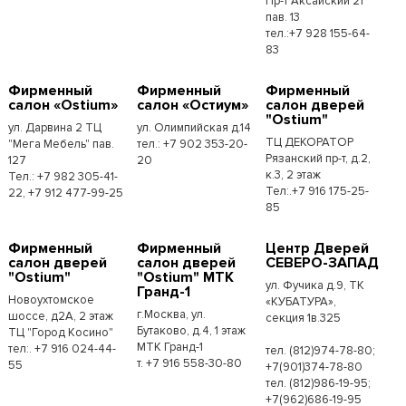
Пр-т Аксайский 21
пав. 13
тел.:+7 928 155-64-
83
Фирменный
Фирменный
Фирменный
салон «Ostium»
салон «Остиум»
салон дверей
"Ostium"
ул. Дарвина 2 ТЦ
ул. Олимпийская д.14
ТЦ ДЕКОРАТОР
"Мега Мебель" пав.
тел.: +7 902 353-20-
Рязанский пр-т, д.2,
127
20
к.3, 2 этаж
Тел.: +7 982 305-41-
Тел:.+7 916 175-25-
22, +7 912 477-99-25
85
Фирменный
Фирменный
Центр Дверей
салон дверей
салон дверей
СЕВЕРО-ЗАПАД
"Ostium"
"Ostium" МТК
ул. Фучика д.9, ТК
Гранд-1
Новоухтомское
«КУБАТУРА»,
г.Москва, ул.
шоссе, д2А, 2 этаж
секция 1в.325
Бутаково, д.4, 1 этаж
ТЦ "Город Косино"
МТК Гранд-1
тел:. +7 916 024-44-
тел. (812)974-78-80;
т. +7 916 558-30-80
55
+7(901)374-78-80
тел. (812)986-19-95;
+7(962)686-19-95