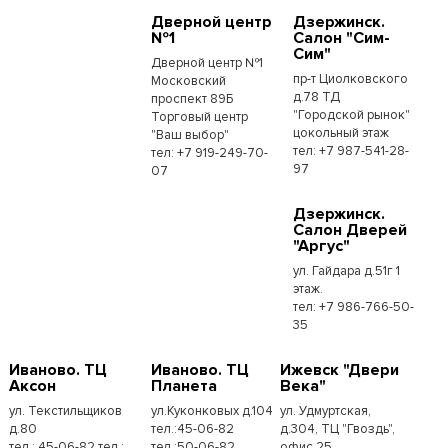
Дверной центр
Дзержинск.
№1
Салон "Сим-
Сим"
Дверной центр №1
пр-т Циолковского
Московский
д.78 ТД
проспект 89Б
"Городской рынок"
Торговый центр
цокольный этаж
"Ваш выбор"
тел: +7 987-541-28-
тел: +7 919-249-70-
97
07
Дзержинск.
Салон Дверей
"Аргус"
ул. Гайдара д.51г 1
этаж.
тел: +7 986-766-50-
35
Иваново. ТЦ
Иваново. ТЦ
Ижевск "Двери
Аксон
Планета
Века"
ул. Текстильщиков
ул.Куконковых д.104
ул. Удмуртская,
д.80
тел.:45-06-82
д.304, ТЦ "Гвоздь",
тел.: 45-06-82 тел.:
тел.:50-06-82
офис 25