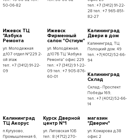
50-06-82
тел.: +7 (3412) 91-22-
28 тел.: +7 965-851-
82-27
Ижевск ТЦ
Ижевск
Калининград
"Азбука
Фирменный
Двери в дом
Ремонта
салон "Остиум"
Калининград, ТЦ
ул. Молодежная
ул. Молодёжная,
Полоцкий дом. 49
д.107 отдел №229 2-
д.107Б ТЦ "Азбука
тел.: +7(4012) 52-66-
ой этаж
Ремонта" офис 229
94
тел:. +7 (3412) 91-22-
тел.: +7 (3412) 9 1-22-
09
09 тел.: +7 905-876-
Калининград
60-01
Склад
Склад - Проспект
Победы 169,
тел.:​ +7 (4012) 52-66-
14
Калининград
Курск Дверной
магазин
ТЦ Акорус
центр №1
"Дверич"
п.Кутузово,
ул. Литовская 10Б
ул. Комарова д.38
Промышленная 6,
тел.: 8 (4712) 270-
офис 2