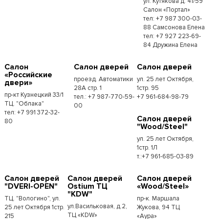
ул. Кутякова д. 41/59
Салон «Портал»
тел: +7 987 300-03-
88 Самсонова Елена
тел: +7 927 223-69-
84 Дружина Елена
Салон
Салон дверей
Салон дверей
«Российские
проезд. Автоматики
ул. 25 лет Октября,
двери»
28А стр. 1
1стр. 95
пр-кт Кузнецкий 33/1
тел.: +7 987-770-59-
+7 961-684-98-79
ТЦ. "Облака"
00
тел: +7 991 372-32-
Салон дверей
80
"Wood/Steel"
ул. 25 лет Октября,
1стр. 1Л
т.:+7 961-685-03-89
Салон дверей
Салон дверей
Салон дверей
"DVERI-OPEN"
Ostium ТЦ
«Wood/Steel»
"KDW"
ТЦ. "Вологино", ул.
пр-к. Маршала
ул.Васильковая, д.2,
25 лет Октября 1стр.
Жукова, 94 ТЦ
ТЦ «KDW»
215
«Аура»