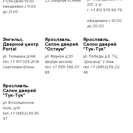
22 Захарчук Ксения
+7(962)686-19-93
201, 2 эт.
ежедневно с 11.00
т.: +7 812 979-99-79
до 21.00
ежедневно с 10:00
до 20:00
Энгельс.
Ярославль.
Ярославль.
Дверной центр
Салон дверей
Салон дверей
Portal
"Остиум"
"Тук-Тук"
ул. Тельмана д.14А
ул. Фрунзе д.30
ул. Победы д.6, ТЦ
тел: +7 917-324-21-16
(внутри аксона)
"Дом мод" 2 этаж
Сергеевна Елена
тел: +7 999-786-37-
тел: +7 (4852) 58-22-
88
48
Ярославль.
Салон дверей
"Тук-Тук"
ул. Вспольинское
поле, д.14
тел: +7 (4852) 49-35-
47