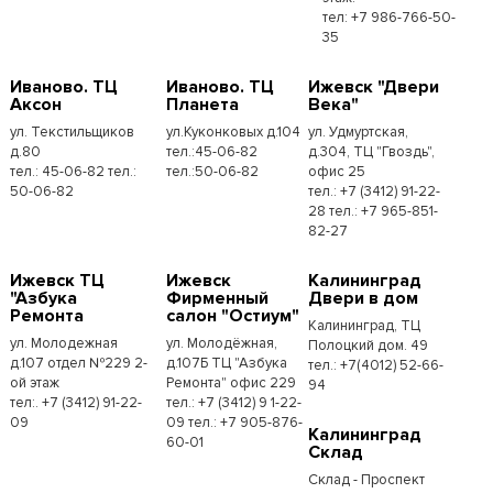
тел: +7 986-766-50-
35
Иваново. ТЦ
Иваново. ТЦ
Ижевск "Двери
Аксон
Планета
Века"
ул. Текстильщиков
ул.Куконковых д.104
ул. Удмуртская,
д.80
тел.:45-06-82
д.304, ТЦ "Гвоздь",
тел.: 45-06-82 тел.:
тел.:50-06-82
офис 25
50-06-82
тел.: +7 (3412) 91-22-
28 тел.: +7 965-851-
82-27
Ижевск ТЦ
Ижевск
Калининград
"Азбука
Фирменный
Двери в дом
Ремонта
салон "Остиум"
Калининград, ТЦ
ул. Молодежная
ул. Молодёжная,
Полоцкий дом. 49
д.107 отдел №229 2-
д.107Б ТЦ "Азбука
тел.: +7(4012) 52-66-
ой этаж
Ремонта" офис 229
94
тел:. +7 (3412) 91-22-
тел.: +7 (3412) 9 1-22-
09
09 тел.: +7 905-876-
Калининград
60-01
Склад
Склад - Проспект