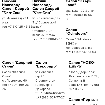
Нижний
Нижний
Салон "Dвери
Новгород.
Новгород.
Land"
Салон Дверей
Салон Дверей
Уральская 77 2 этаж
"Сим-Сим"
"Сим-Сим"
тел: 8 (918)-340-66-
ул. Минеева д.29 1
ул. Коминтерна д.117
05
этаж
ТЦ "Сормовский
тел: +7 910-125-45-95
рынок"
Салон
Строительный
"Odindoors"
павильон 2 этаж
тел: +7 910-388-13-06
Салон "Odindoors"
ВДНХ ул.
Менделеева д. 158
тел: +7 993-137-63-03
Салон "Дверной
Салон
Салон "НОВО-
Стиль"
"Декорадо"
ДВЕРЬ"
Салон "Дверной
ул.Северная 39
"Ново-Дверь" пр-к.
Стиль"
стр.20
Дзержинского 1/1 ТЦ
ул. Пермякова 69
Строительный
Солнечный
тел:+7 904 499-06-
гипермаркет
офис №61 тел. +7 951
26
Декорадо
367-85-57
т.: +7 (3466) 406-626
т.:+7 (982) 537-77-27
Салон «Портал»