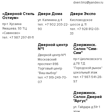
dveri.tmz@yandex.ru
«Дверной Стиль
Двери Дома
Двери Экспо
Остиум»
ул. Калинина д.4
Кисловодское
пр-т. Хусаина
тел.: +7 902 203-22-
шоссе д. 11
Ямашева, 93 ТЦ
90
тел.: +7 928 812-03-
«Савиново»
33
тел.: +7 987 297-81-11
Дверной центр
Дзержинск.
№1
Салон "Сим-
Сим"
Дверной центр №1
пр-т Циолковского
Московский
д.78 ТД
проспект 89Б
"Городской рынок"
Торговый центр
цокольный этаж
"Ваш выбор"
тел: +7 987-541-28-
тел: +7 919-249-70-
97
07
Дзержинск.
Салон Дверей
"Аргус"
ул. Гайдара д.51г 1
этаж.