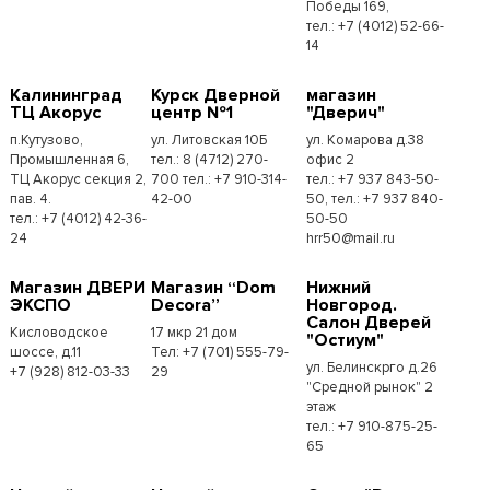
Победы 169,
тел.:​ +7 (4012) 52-66-
14
Калининград
Курск Дверной
магазин
ТЦ Акорус
центр №1
"Дверич"
п.Кутузово,
ул. Литовская 10Б
ул. Комарова д.38
Промышленная 6,
тел.: 8 (4712) 270-
офис 2
ТЦ Акорус секция 2,
700 тел.: +7 910-314-
тел.: +7 937 843-50-
пав. 4.
42-00
50, тел.: +7 937 840-
тел.: +7 (4012) 42-36-
50-50
24
hrr50@mail.ru
Магазин ДВЕРИ
Магазин “Dom
Нижний
ЭКСПО
Decora”
Новгород.
Салон Дверей
Кисловодское
17 мкр 21 дом
"Остиум"
шоссе, д.11
Тел: +7 (701) 555-79-
ул. Белинскрго д.26
+7 (928) 812-03-33
29
"Средной рынок" 2
этаж
тел.: +7 910-875-25-
65