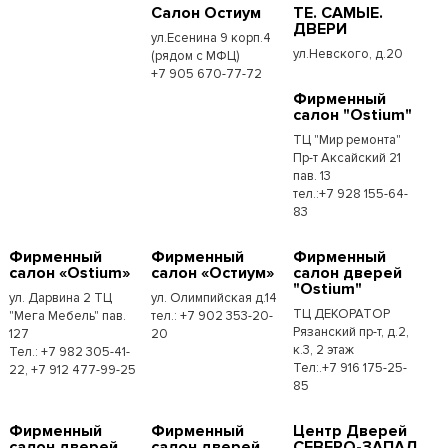
Салон Остиум
ТЕ. САМЫЕ.
ДВЕРИ
ул.Есенина 9 корп.4
ул.Невского, д.20
(рядом с МФЦ)
+7 905 670-77-72
Фирменный
салон "Ostium"
ТЦ "Мир ремонта"
Пр-т Аксайский 21
пав. 13
тел.:+7 928 155-64-
83
Фирменный
Фирменный
Фирменный
салон «Ostium»
салон «Остиум»
салон дверей
"Ostium"
ул. Дарвина 2 ТЦ
ул. Олимпийская д.14
ТЦ ДЕКОРАТОР
"Мега Мебель" пав.
тел.: +7 902 353-20-
Рязанский пр-т, д.2,
127
20
к.3, 2 этаж
Тел.: +7 982 305-41-
Тел:.+7 916 175-25-
22, +7 912 477-99-25
85
Фирменный
Фирменный
Центр Дверей
салон дверей
салон дверей
СЕВЕРО-ЗАПАД