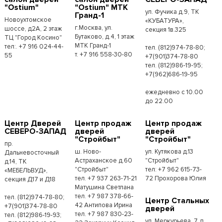
"Ostium"
"Ostium" МТК
ул. Фучика д.9, ТК
Гранд-1
Новоухтомское
«КУБАТУРА»,
г.Москва, ул.
шоссе, д2А, 2 этаж
секция 1в.325
Бутаково, д.4, 1 этаж
ТЦ "Город Косино"
МТК Гранд-1
тел:. +7 916 024-44-
тел. (812)974-78-80;
т. +7 916 558-30-80
55
+7(901)374-78-80
тел. (812)986-19-95;
+7(962)686-19-95
ежедневно с 10.00
до 22.00
Центр Дверей
Центр продаж
Центр продаж
СЕВЕРО-ЗАПАД
дверей
дверей
"Стройбыт"
"Стройбыт"
пр.
ш. Ново-
ул. Кутякова д.13
Дальневосточный
Астраханское д.60
"Стройбыт"
д.14, ТК
"Стройбыт"
тел: +7 962 615-73-
«МЕБЕЛЬВУД»,
тел. +7 937 263-71-21
72 Прохорова Юлия
секция Д17 и Д18
Матушина Светлана
тел. +7 987 378-66-
тел. (812)974-78-80;
Центр Стальных
42 Антипова Ирина
+7(901)374-78-80
дверей
тел. +7 987 830-23-
тел. (812)986-19-93;
ул. Меркурьева, 7, п.