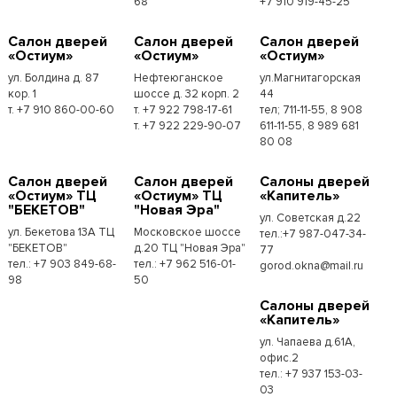
68
+7 910 919-45-25
Cалон дверей
Cалон дверей
Cалон дверей
«Остиум»
«Остиум»
«Остиум»
ул. Болдина д. 87
Нефтеюганское
ул.Магнитагорская
кор. 1
шоссе д. 32 корп. 2
44
т. +7 910 860-00-60
т. +7 922 798-17-61
тел; 711-11-55, 8 908
т. +7 922 229-90-07
611-11-55, 8 989 681
80 08
Cалон дверей
Cалон дверей
Cалоны дверей
«Остиум» ТЦ
«Остиум» ТЦ
«Капитель»
"БЕКЕТОВ"
"Новая Эра"
ул. Советская д.22
ул. Бекетова 13А ТЦ
Московское шоссе
тел.:+7 987-047-34-
"БЕКЕТОВ"
д.20 ТЦ "Новая Эра"
77
тел.: +7 903 849-68-
тел.: +7 962 516-01-
gorod.okna@mail.ru
98
50
Cалоны дверей
«Капитель»
ул. Чапаева д.61А,
офис.2
тел.: +7 937 153-03-
03