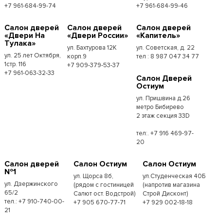
+7 961-684-99-74
+7 961-684-99-46
Салон дверей
Салон дверей
Салон дверей
«Двери На
«Двери России»
«Капитель»
Тулака»
ул. Бахтурова 12К
ул. Советская, д. 22
ул. 25 лет Октября,
корп.9
тел : 8 987 047 34 77
1стр. 116
+7 909-379-53-37
+7 961-063-32-33
Салон Дверей
Остиум
ул. Пришвина д.26
метро Бибирево
2 этаж секция 33D
тел:. +7 916 469-97-
20
Салон дверей
Салон Остиум
Салон Остиум
№1
ул. Щорса 8б,
ул.Студенческая 40Б
ул. Дзержинского
(рядом с гостиницей
(напротив магазина
65/2
Салют ост. Водстрой)
Строй Дисконт)
тел.: +7 910-740-00-
+7 905 670-77-71
+7 929 002-18-18
21