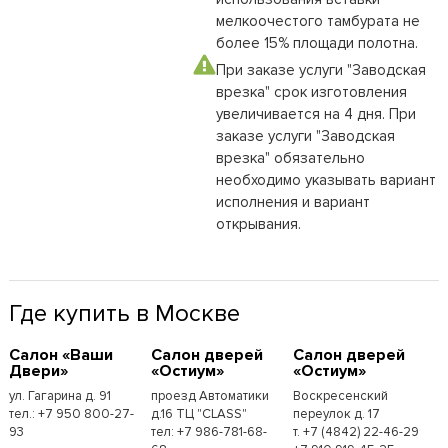
мелкоочестого тамбурата не
более 15% площади полотна.
При заказе услуги "Заводская
врезка" срок изготовления
увеличивается на 4 дня. При
заказе услуги "Заводская
врезка" обязательно
необходимо указывать вариант
исполнения и вариант
открывания.
Где купить в Москве
Cалон «Ваши
Cалон дверей
Cалон дверей
Двери»
«Остиум»
«Остиум»
ул. Гагарина д. 91
проезд Автоматики
Воскресенский
тел.: +7 950 800-27-
д.16 ТЦ "CLASS"
переулок д. 17
93
тел: +7 986-781-68-
т. +7 (4842) 22-46-29