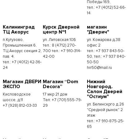
Победы 169,
тел.:​ +7 (4012) 52-66-
14
Калининград
Курск Дверной
магазин
ТЦ Акорус
центр №1
"Дверич"
п.Кутузово,
ул. Литовская 10Б
ул. Комарова д.38
Промышленная 6,
тел.: 8 (4712) 270-
офис 2
ТЦ Акорус секция 2,
700 тел.: +7 910-314-
тел.: +7 937 843-50-
пав. 4.
42-00
50, тел.: +7 937 840-
тел.: +7 (4012) 42-36-
50-50
24
hrr50@mail.ru
Магазин ДВЕРИ
Магазин “Dom
Нижний
ЭКСПО
Decora”
Новгород.
Салон Дверей
Кисловодское
17 мкр 21 дом
"Остиум"
шоссе, д.11
Тел: +7 (701) 555-79-
ул. Белинскрго д.26
+7 (928) 812-03-33
29
"Средной рынок" 2
этаж
тел.: +7 910-875-25-
65