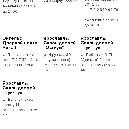
22 Захарчук Ксения
+7(962)686-19-93
201, 2 эт.
ежедневно с 11.00
т.: +7 812 979-99-79
до 21.00
ежедневно с 10:00
до 20:00
Энгельс.
Ярославль.
Ярославль.
Дверной центр
Салон дверей
Салон дверей
Portal
"Остиум"
"Тук-Тук"
ул. Тельмана д.14А
ул. Фрунзе д.30
ул. Победы д.6, ТЦ
тел: +7 917-324-21-16
(внутри аксона)
"Дом мод" 2 этаж
Сергеевна Елена
тел: +7 999-786-37-
тел: +7 (4852) 58-22-
88
48
Ярославль.
Салон дверей
"Тук-Тук"
ул. Вспольинское
поле, д.14
тел: +7 (4852) 49-35-
47