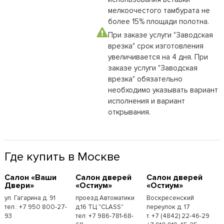
мелкоочестого тамбурата не
более 15% площади полотна.
При заказе услуги "Заводская
врезка" срок изготовления
увеличивается на 4 дня. При
заказе услуги "Заводская
врезка" обязательно
необходимо указывать вариант
исполнения и вариант
открывания.
Где купить в Москве
Cалон «Ваши
Cалон дверей
Cалон дверей
Двери»
«Остиум»
«Остиум»
ул. Гагарина д. 91
проезд Автоматики
Воскресенский
тел.: +7 950 800-27-
д.16 ТЦ "CLASS"
переулок д. 17
93
тел: +7 986-781-68-
т. +7 (4842) 22-46-29