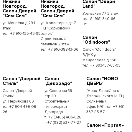
Нижний
Нижний
Салон "Dвери
Новгород.
Новгород.
Land"
Салон Дверей
Салон Дверей
Уральская 77 2 этаж
"Сим-Сим"
"Сим-Сим"
тел: 8 (918)-340-66-
ул. Минеева д.29 1
ул. Коминтерна д.117
05
этаж
ТЦ "Сормовский
тел: +7 910-125-45-95
рынок"
Салон
Строительный
"Odindoors"
павильон 2 этаж
тел: +7 910-388-13-06
Салон "Odindoors"
ВДНХ ул.
Менделеева д. 158
тел: +7 993-137-63-03
Салон "Дверной
Салон
Салон "НОВО-
Стиль"
"Декорадо"
ДВЕРЬ"
Салон "Дверной
ул.Северная 39
"Ново-Дверь" пр-к.
Стиль"
стр.20
Дзержинского 1/1 ТЦ
ул. Пермякова 69
Строительный
Солнечный
тел:+7 904 499-06-
гипермаркет
офис №61 тел. +7 951
26
Декорадо
367-85-57
т.: +7 (3466) 406-626
т.:+7 (982) 537-77-27
Салон «Портал»