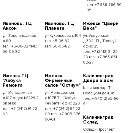
тел: +7 986-766-50-
35
Иваново. ТЦ
Иваново. ТЦ
Ижевск "Двери
Аксон
Планета
Века"
ул. Текстильщиков
ул.Куконковых д.104
ул. Удмуртская,
д.80
тел.:45-06-82
д.304, ТЦ "Гвоздь",
тел.: 45-06-82 тел.:
тел.:50-06-82
офис 25
50-06-82
тел.: +7 (3412) 91-22-
28 тел.: +7 965-851-
82-27
Ижевск ТЦ
Ижевск
Калининград
"Азбука
Фирменный
Двери в дом
Ремонта
салон "Остиум"
Калининград, ТЦ
ул. Молодежная
ул. Молодёжная,
Полоцкий дом. 49
д.107 отдел №229 2-
д.107Б ТЦ "Азбука
тел.: +7(4012) 52-66-
ой этаж
Ремонта" офис 229
94
тел:. +7 (3412) 91-22-
тел.: +7 (3412) 9 1-22-
09
09 тел.: +7 905-876-
Калининград
60-01
Склад
Склад - Проспект