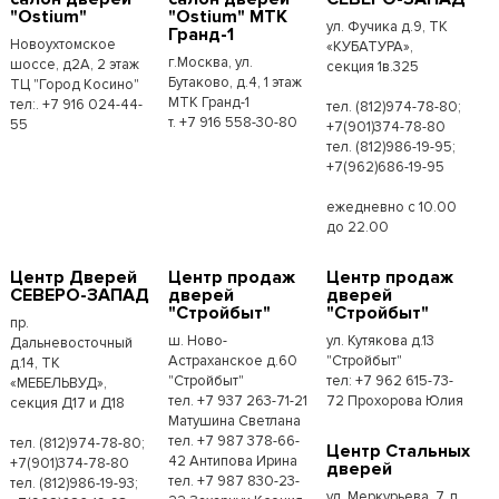
"Ostium"
"Ostium" МТК
ул. Фучика д.9, ТК
Гранд-1
Новоухтомское
«КУБАТУРА»,
г.Москва, ул.
шоссе, д2А, 2 этаж
секция 1в.325
Бутаково, д.4, 1 этаж
ТЦ "Город Косино"
МТК Гранд-1
тел:. +7 916 024-44-
тел. (812)974-78-80;
т. +7 916 558-30-80
55
+7(901)374-78-80
тел. (812)986-19-95;
+7(962)686-19-95
ежедневно с 10.00
до 22.00
Центр Дверей
Центр продаж
Центр продаж
СЕВЕРО-ЗАПАД
дверей
дверей
"Стройбыт"
"Стройбыт"
пр.
ш. Ново-
ул. Кутякова д.13
Дальневосточный
Астраханское д.60
"Стройбыт"
д.14, ТК
"Стройбыт"
тел: +7 962 615-73-
«МЕБЕЛЬВУД»,
тел. +7 937 263-71-21
72 Прохорова Юлия
секция Д17 и Д18
Матушина Светлана
тел. +7 987 378-66-
тел. (812)974-78-80;
Центр Стальных
42 Антипова Ирина
+7(901)374-78-80
дверей
тел. +7 987 830-23-
тел. (812)986-19-93;
ул. Меркурьева, 7, п.