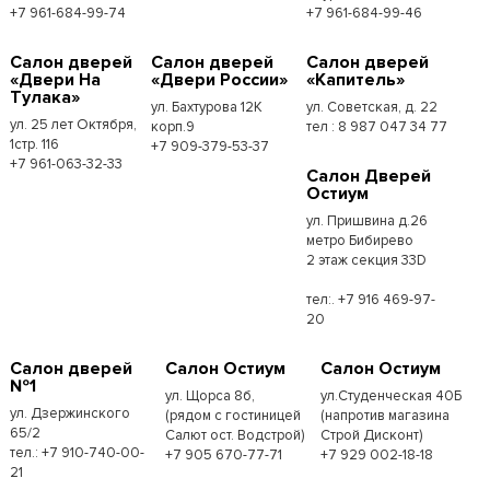
+7 961-684-99-74
+7 961-684-99-46
Салон дверей
Салон дверей
Салон дверей
«Двери На
«Двери России»
«Капитель»
Тулака»
ул. Бахтурова 12К
ул. Советская, д. 22
ул. 25 лет Октября,
корп.9
тел : 8 987 047 34 77
1стр. 116
+7 909-379-53-37
+7 961-063-32-33
Салон Дверей
Остиум
ул. Пришвина д.26
метро Бибирево
2 этаж секция 33D
тел:. +7 916 469-97-
20
Салон дверей
Салон Остиум
Салон Остиум
№1
ул. Щорса 8б,
ул.Студенческая 40Б
ул. Дзержинского
(рядом с гостиницей
(напротив магазина
65/2
Салют ост. Водстрой)
Строй Дисконт)
тел.: +7 910-740-00-
+7 905 670-77-71
+7 929 002-18-18
21