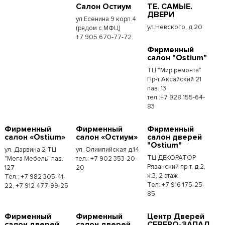
Салон Остиум
ТЕ. САМЫЕ.
ДВЕРИ
ул.Есенина 9 корп.4
ул.Невского, д.20
(рядом с МФЦ)
+7 905 670-77-72
Фирменный
салон "Ostium"
ТЦ "Мир ремонта"
Пр-т Аксайский 21
пав. 13
тел.:+7 928 155-64-
83
Фирменный
Фирменный
Фирменный
салон «Ostium»
салон «Остиум»
салон дверей
"Ostium"
ул. Дарвина 2 ТЦ
ул. Олимпийская д.14
ТЦ ДЕКОРАТОР
"Мега Мебель" пав.
тел.: +7 902 353-20-
Рязанский пр-т, д.2,
127
20
к.3, 2 этаж
Тел.: +7 982 305-41-
Тел:.+7 916 175-25-
22, +7 912 477-99-25
85
Фирменный
Фирменный
Центр Дверей
салон дверей
салон дверей
СЕВЕРО-ЗАПАД