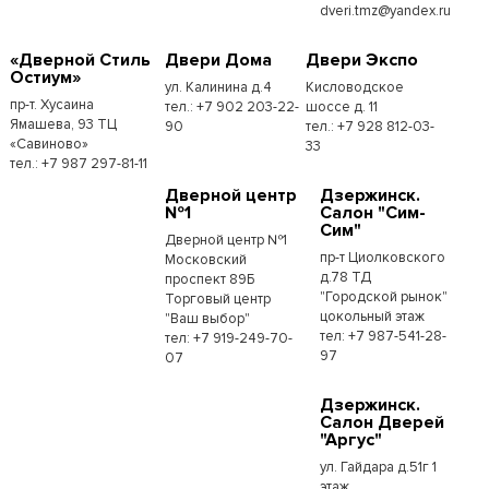
dveri.tmz@yandex.ru
«Дверной Стиль
Двери Дома
Двери Экспо
Остиум»
ул. Калинина д.4
Кисловодское
пр-т. Хусаина
тел.: +7 902 203-22-
шоссе д. 11
Ямашева, 93 ТЦ
90
тел.: +7 928 812-03-
«Савиново»
33
тел.: +7 987 297-81-11
Дверной центр
Дзержинск.
№1
Салон "Сим-
Сим"
Дверной центр №1
пр-т Циолковского
Московский
д.78 ТД
проспект 89Б
"Городской рынок"
Торговый центр
цокольный этаж
"Ваш выбор"
тел: +7 987-541-28-
тел: +7 919-249-70-
97
07
Дзержинск.
Салон Дверей
"Аргус"
ул. Гайдара д.51г 1
этаж.