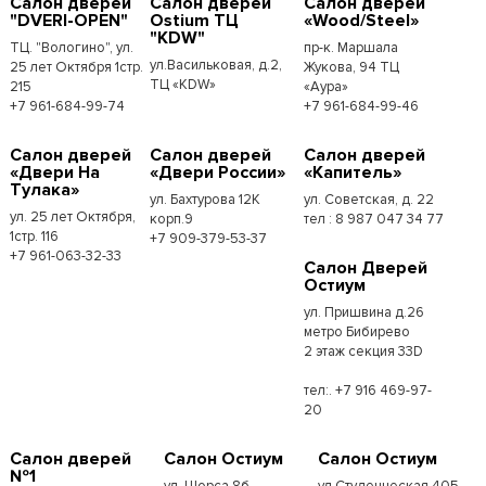
Салон дверей
Салон дверей
Салон дверей
"DVERI-OPEN"
Ostium ТЦ
«Wood/Steel»
"KDW"
ТЦ. "Вологино", ул.
пр-к. Маршала
ул.Васильковая, д.2,
25 лет Октября 1стр.
Жукова, 94 ТЦ
ТЦ «KDW»
215
«Аура»
+7 961-684-99-74
+7 961-684-99-46
Салон дверей
Салон дверей
Салон дверей
«Двери На
«Двери России»
«Капитель»
Тулака»
ул. Бахтурова 12К
ул. Советская, д. 22
ул. 25 лет Октября,
корп.9
тел : 8 987 047 34 77
1стр. 116
+7 909-379-53-37
+7 961-063-32-33
Салон Дверей
Остиум
ул. Пришвина д.26
метро Бибирево
2 этаж секция 33D
тел:. +7 916 469-97-
20
Салон дверей
Салон Остиум
Салон Остиум
№1
ул. Щорса 8б,
ул.Студенческая 40Б