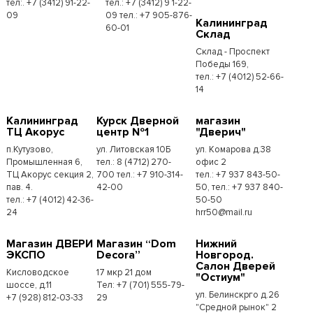
тел:. +7 (3412) 91-22-
тел.: +7 (3412) 9 1-22-
09
09 тел.: +7 905-876-
Калининград
60-01
Склад
Склад - Проспект
Победы 169,
тел.:​ +7 (4012) 52-66-
14
Калининград
Курск Дверной
магазин
ТЦ Акорус
центр №1
"Дверич"
п.Кутузово,
ул. Литовская 10Б
ул. Комарова д.38
Промышленная 6,
тел.: 8 (4712) 270-
офис 2
ТЦ Акорус секция 2,
700 тел.: +7 910-314-
тел.: +7 937 843-50-
пав. 4.
42-00
50, тел.: +7 937 840-
тел.: +7 (4012) 42-36-
50-50
24
hrr50@mail.ru
Магазин ДВЕРИ
Магазин “Dom
Нижний
ЭКСПО
Decora”
Новгород.
Салон Дверей
Кисловодское
17 мкр 21 дом
"Остиум"
шоссе, д.11
Тел: +7 (701) 555-79-
ул. Белинскрго д.26
+7 (928) 812-03-33
29
"Средной рынок" 2