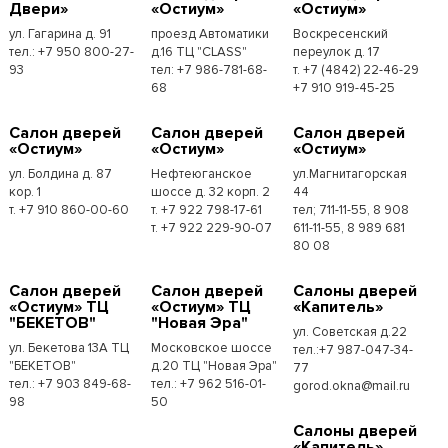
Двери»
«Остиум»
«Остиум»
ул. Гагарина д. 91
проезд Автоматики
Воскресенский
тел.: +7 950 800-27-
д.16 ТЦ "CLASS"
переулок д. 17
93
тел: +7 986-781-68-
т. +7 (4842) 22-46-29
68
+7 910 919-45-25
Cалон дверей
Cалон дверей
Cалон дверей
«Остиум»
«Остиум»
«Остиум»
ул. Болдина д. 87
Нефтеюганское
ул.Магнитагорская
кор. 1
шоссе д. 32 корп. 2
44
т. +7 910 860-00-60
т. +7 922 798-17-61
тел; 711-11-55, 8 908
т. +7 922 229-90-07
611-11-55, 8 989 681
80 08
Cалон дверей
Cалон дверей
Cалоны дверей
«Остиум» ТЦ
«Остиум» ТЦ
«Капитель»
"БЕКЕТОВ"
"Новая Эра"
ул. Советская д.22
ул. Бекетова 13А ТЦ
Московское шоссе
тел.:+7 987-047-34-
"БЕКЕТОВ"
д.20 ТЦ "Новая Эра"
77
тел.: +7 903 849-68-
тел.: +7 962 516-01-
gorod.okna@mail.ru
98
50
Cалоны дверей
«Капитель»