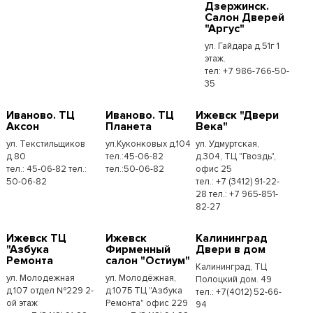
Дзержинск.
Салон Дверей
"Аргус"
ул. Гайдара д.51г 1
этаж.
тел: +7 986-766-50-
35
Иваново. ТЦ
Иваново. ТЦ
Ижевск "Двери
Аксон
Планета
Века"
ул. Текстильщиков
ул.Куконковых д.104
ул. Удмуртская,
д.80
тел.:45-06-82
д.304, ТЦ "Гвоздь",
тел.: 45-06-82 тел.:
тел.:50-06-82
офис 25
50-06-82
тел.: +7 (3412) 91-22-
28 тел.: +7 965-851-
82-27
Ижевск ТЦ
Ижевск
Калининград
"Азбука
Фирменный
Двери в дом
Ремонта
салон "Остиум"
Калининград, ТЦ
ул. Молодежная
ул. Молодёжная,
Полоцкий дом. 49
д.107 отдел №229 2-
д.107Б ТЦ "Азбука
тел.: +7(4012) 52-66-
ой этаж
Ремонта" офис 229
94