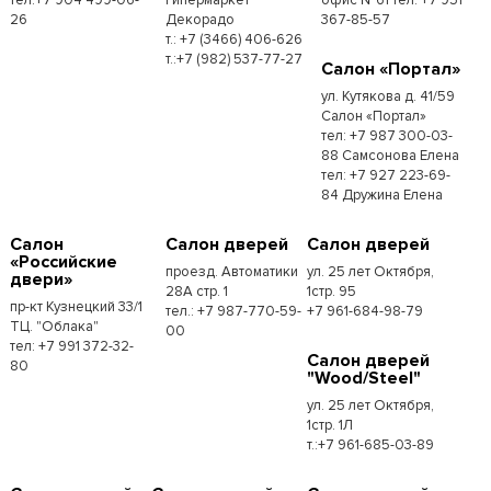
26
Декорадо
367-85-57
т.: +7 (3466) 406-626
т.:+7 (982) 537-77-27
Салон «Портал»
ул. Кутякова д. 41/59
Салон «Портал»
тел: +7 987 300-03-
88 Самсонова Елена
тел: +7 927 223-69-
84 Дружина Елена
Салон
Салон дверей
Салон дверей
«Российские
проезд. Автоматики
ул. 25 лет Октября,
двери»
28А стр. 1
1стр. 95
пр-кт Кузнецкий 33/1
тел.: +7 987-770-59-
+7 961-684-98-79
ТЦ. "Облака"
00
тел: +7 991 372-32-
Салон дверей
80
"Wood/Steel"
ул. 25 лет Октября,
1стр. 1Л
т.:+7 961-685-03-89