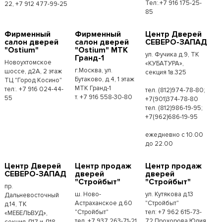
Тел:.+7 916 175-25-
22, +7 912 477-99-25
85
Фирменный
Фирменный
Центр Дверей
салон дверей
салон дверей
СЕВЕРО-ЗАПАД
"Ostium"
"Ostium" МТК
ул. Фучика д.9, ТК
Гранд-1
Новоухтомское
«КУБАТУРА»,
г.Москва, ул.
шоссе, д2А, 2 этаж
секция 1в.325
Бутаково, д.4, 1 этаж
ТЦ "Город Косино"
МТК Гранд-1
тел:. +7 916 024-44-
тел. (812)974-78-80;
т. +7 916 558-30-80
55
+7(901)374-78-80
тел. (812)986-19-95;
+7(962)686-19-95
ежедневно с 10.00
до 22.00
Центр Дверей
Центр продаж
Центр продаж
СЕВЕРО-ЗАПАД
дверей
дверей
"Стройбыт"
"Стройбыт"
пр.
ш. Ново-
ул. Кутякова д.13
Дальневосточный
Астраханское д.60
"Стройбыт"
д.14, ТК
"Стройбыт"
тел: +7 962 615-73-
«МЕБЕЛЬВУД»,
тел. +7 937 263-71-21
72 Прохорова Юлия
секция Д17 и Д18