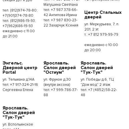
Матушина Светлана
тел. +7 987 378-66-
тел. (812)974-78-80;
Центр Стальных
42 Антипова Ирина
+7(901)374-78-80
дверей
тел. +7 987 830-23-
тел. (812)986-19-93;
ул. Меркурьева, 7, п.
22 Захарчук Ксения
+7(962)686-19-93
201, 2 эт.
ежедневно с 11.00
т.: +7 812 979-99-79
до 21.00
ежедневно с 10:00
до 20:00
Энгельс.
Ярославль.
Ярославль.
Дверной центр
Салон дверей
Салон дверей
Portal
"Остиум"
"Тук-Тук"
ул. Тельмана д.14А
ул. Фрунзе д.30
ул. Победы д.6, ТЦ
тел: +7 917-324-21-16
(внутри аксона)
"Дом мод" 2 этаж
Сергеевна Елена
тел: +7 999-786-37-
тел: +7 (4852) 58-22-
88
48
Ярославль.
Салон дверей
"Тук-Тук"
ул. Вспольинское