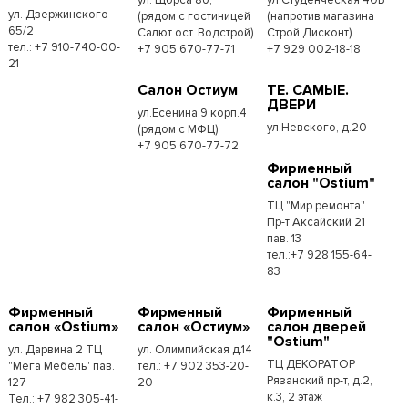
ул. Дзержинского
(рядом с гостиницей
(напротив магазина
65/2
Салют ост. Водстрой)
Строй Дисконт)
тел.: +7 910-740-00-
+7 905 670-77-71
+7 929 002-18-18
21
Салон Остиум
ТЕ. САМЫЕ.
ДВЕРИ
ул.Есенина 9 корп.4
ул.Невского, д.20
(рядом с МФЦ)
+7 905 670-77-72
Фирменный
салон "Ostium"
ТЦ "Мир ремонта"
Пр-т Аксайский 21
пав. 13
тел.:+7 928 155-64-
83
Фирменный
Фирменный
Фирменный
салон «Ostium»
салон «Остиум»
салон дверей
"Ostium"
ул. Дарвина 2 ТЦ
ул. Олимпийская д.14
ТЦ ДЕКОРАТОР
"Мега Мебель" пав.
тел.: +7 902 353-20-
Рязанский пр-т, д.2,
127
20
к.3, 2 этаж
Тел.: +7 982 305-41-