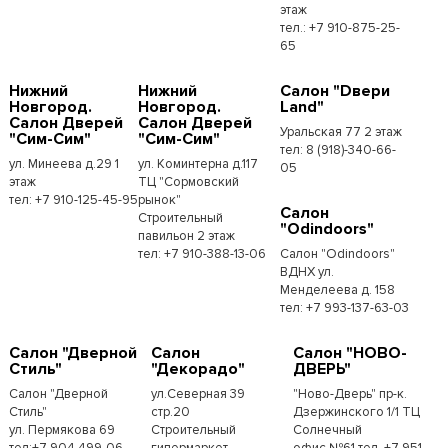
этаж
тел.: +7 910-875-25-
65
Нижний
Нижний
Салон "Dвери
Новгород.
Новгород.
Land"
Салон Дверей
Салон Дверей
Уральская 77 2 этаж
"Сим-Сим"
"Сим-Сим"
тел: 8 (918)-340-66-
ул. Минеева д.29 1
ул. Коминтерна д.117
05
этаж
ТЦ "Сормовский
тел: +7 910-125-45-95
рынок"
Салон
Строительный
"Odindoors"
павильон 2 этаж
тел: +7 910-388-13-06
Салон "Odindoors"
ВДНХ ул.
Менделеева д. 158
тел: +7 993-137-63-03
Салон "Дверной
Салон
Салон "НОВО-
Стиль"
"Декорадо"
ДВЕРЬ"
Салон "Дверной
ул.Северная 39
"Ново-Дверь" пр-к.
Стиль"
стр.20
Дзержинского 1/1 ТЦ
ул. Пермякова 69
Строительный
Солнечный
тел:+7 904 499-06-
гипермаркет
офис №61 тел. +7 951