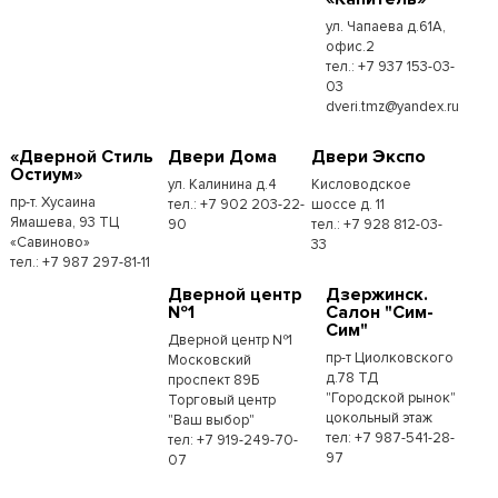
ул. Чапаева д.61А,
офис.2
тел.: +7 937 153-03-
03
dveri.tmz@yandex.ru
«Дверной Стиль
Двери Дома
Двери Экспо
Остиум»
ул. Калинина д.4
Кисловодское
пр-т. Хусаина
тел.: +7 902 203-22-
шоссе д. 11
Ямашева, 93 ТЦ
90
тел.: +7 928 812-03-
«Савиново»
33
тел.: +7 987 297-81-11
Дверной центр
Дзержинск.
№1
Салон "Сим-
Сим"
Дверной центр №1
пр-т Циолковского
Московский
д.78 ТД
проспект 89Б
"Городской рынок"
Торговый центр
цокольный этаж
"Ваш выбор"
тел: +7 987-541-28-
тел: +7 919-249-70-
97
07