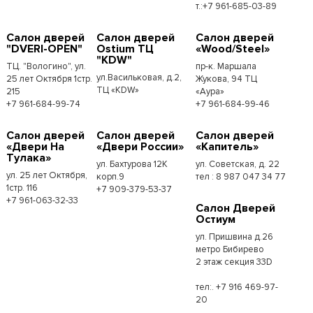
т.:+7 961-685-03-89
Салон дверей
Салон дверей
Салон дверей
"DVERI-OPEN"
Ostium ТЦ
«Wood/Steel»
"KDW"
ТЦ. "Вологино", ул.
пр-к. Маршала
ул.Васильковая, д.2,
25 лет Октября 1стр.
Жукова, 94 ТЦ
ТЦ «KDW»
215
«Аура»
+7 961-684-99-74
+7 961-684-99-46
Салон дверей
Салон дверей
Салон дверей
«Двери На
«Двери России»
«Капитель»
Тулака»
ул. Бахтурова 12К
ул. Советская, д. 22
ул. 25 лет Октября,
корп.9
тел : 8 987 047 34 77
1стр. 116
+7 909-379-53-37
+7 961-063-32-33
Салон Дверей
Остиум
ул. Пришвина д.26
метро Бибирево
2 этаж секция 33D
тел:. +7 916 469-97-
20