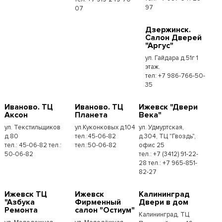
97
07
Дзержинск.
Салон Дверей
"Аргус"
ул. Гайдара д.51г 1
этаж.
тел: +7 986-766-50-
35
Иваново. ТЦ
Иваново. ТЦ
Ижевск "Двери
Аксон
Планета
Века"
ул. Текстильщиков
ул.Куконковых д.104
ул. Удмуртская,
д.80
тел.:45-06-82
д.304, ТЦ "Гвоздь",
тел.: 45-06-82 тел.:
тел.:50-06-82
офис 25
50-06-82
тел.: +7 (3412) 91-22-
28 тел.: +7 965-851-
82-27
Ижевск ТЦ
Ижевск
Калининград
"Азбука
Фирменный
Двери в дом
Ремонта
салон "Остиум"
Калининград, ТЦ