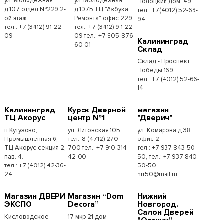
ул. Молодежная
ул. Молодёжная,
Полоцкий дом. 49
д.107 отдел №229 2-
д.107Б ТЦ "Азбука
тел.: +7(4012) 52-66-
ой этаж
Ремонта" офис 229
94
тел:. +7 (3412) 91-22-
тел.: +7 (3412) 9 1-22-
09
09 тел.: +7 905-876-
Калининград
60-01
Склад
Склад - Проспект
Победы 169,
тел.:​ +7 (4012) 52-66-
14
Калининград
Курск Дверной
магазин
ТЦ Акорус
центр №1
"Дверич"
п.Кутузово,
ул. Литовская 10Б
ул. Комарова д.38
Промышленная 6,
тел.: 8 (4712) 270-
офис 2
ТЦ Акорус секция 2,
700 тел.: +7 910-314-
тел.: +7 937 843-50-
пав. 4.
42-00
50, тел.: +7 937 840-
тел.: +7 (4012) 42-36-
50-50
24
hrr50@mail.ru
Магазин ДВЕРИ
Магазин “Dom
Нижний
ЭКСПО
Decora”
Новгород.
Салон Дверей
Кисловодское
17 мкр 21 дом
"Остиум"