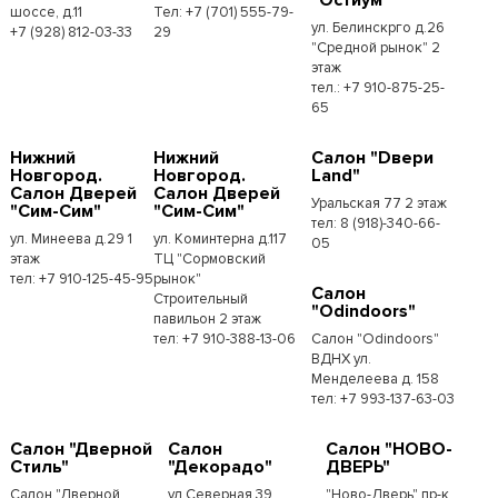
шоссе, д.11
Тел: +7 (701) 555-79-
ул. Белинскрго д.26
+7 (928) 812-03-33
29
"Средной рынок" 2
этаж
тел.: +7 910-875-25-
65
Нижний
Нижний
Салон "Dвери
Новгород.
Новгород.
Land"
Салон Дверей
Салон Дверей
Уральская 77 2 этаж
"Сим-Сим"
"Сим-Сим"
тел: 8 (918)-340-66-
ул. Минеева д.29 1
ул. Коминтерна д.117
05
этаж
ТЦ "Сормовский
тел: +7 910-125-45-95
рынок"
Салон
Строительный
"Odindoors"
павильон 2 этаж
тел: +7 910-388-13-06
Салон "Odindoors"
ВДНХ ул.
Менделеева д. 158
тел: +7 993-137-63-03
Салон "Дверной
Салон
Салон "НОВО-
Стиль"
"Декорадо"
ДВЕРЬ"
Салон "Дверной
ул.Северная 39
"Ново-Дверь" пр-к.