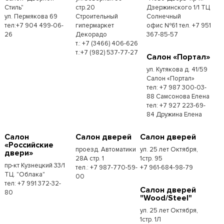
Стиль"
стр.20
Дзержинского 1/1 ТЦ
ул. Пермякова 69
Строительный
Солнечный
тел:+7 904 499-06-
гипермаркет
офис №61 тел. +7 951
26
Декорадо
367-85-57
т.: +7 (3466) 406-626
т.:+7 (982) 537-77-27
Салон «Портал»
ул. Кутякова д. 41/59
Салон «Портал»
тел: +7 987 300-03-
88 Самсонова Елена
тел: +7 927 223-69-
84 Дружина Елена
Салон
Салон дверей
Салон дверей
«Российские
проезд. Автоматики
ул. 25 лет Октября,
двери»
28А стр. 1
1стр. 95
пр-кт Кузнецкий 33/1
тел.: +7 987-770-59-
+7 961-684-98-79
ТЦ. "Облака"
00
тел: +7 991 372-32-
Салон дверей
80
"Wood/Steel"
ул. 25 лет Октября,
1стр. 1Л