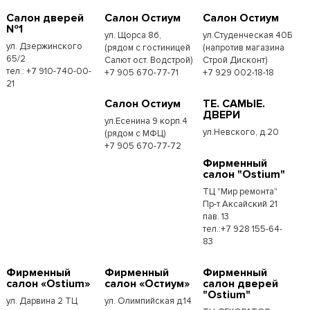
Салон дверей
Салон Остиум
Салон Остиум
№1
ул. Щорса 8б,
ул.Студенческая 40Б
ул. Дзержинского
(рядом с гостиницей
(напротив магазина
65/2
Салют ост. Водстрой)
Строй Дисконт)
тел.: +7 910-740-00-
+7 905 670-77-71
+7 929 002-18-18
21
Салон Остиум
ТЕ. САМЫЕ.
ДВЕРИ
ул.Есенина 9 корп.4
ул.Невского, д.20
(рядом с МФЦ)
+7 905 670-77-72
Фирменный
салон "Ostium"
ТЦ "Мир ремонта"
Пр-т Аксайский 21
пав. 13
тел.:+7 928 155-64-
83
Фирменный
Фирменный
Фирменный
салон «Ostium»
салон «Остиум»
салон дверей
"Ostium"
ул. Дарвина 2 ТЦ
ул. Олимпийская д.14