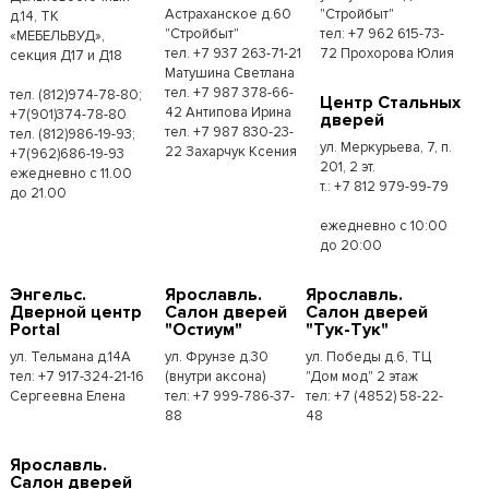
Астраханское д.60
"Стройбыт"
д.14, ТК
"Стройбыт"
тел: +7 962 615-73-
«МЕБЕЛЬВУД»,
тел. +7 937 263-71-21
72 Прохорова Юлия
секция Д17 и Д18
Матушина Светлана
тел. +7 987 378-66-
тел. (812)974-78-80;
Центр Стальных
42 Антипова Ирина
+7(901)374-78-80
дверей
тел. +7 987 830-23-
тел. (812)986-19-93;
ул. Меркурьева, 7, п.
22 Захарчук Ксения
+7(962)686-19-93
201, 2 эт.
ежедневно с 11.00
т.: +7 812 979-99-79
до 21.00
ежедневно с 10:00
до 20:00
Энгельс.
Ярославль.
Ярославль.
Дверной центр
Салон дверей
Салон дверей
Portal
"Остиум"
"Тук-Тук"
ул. Тельмана д.14А
ул. Фрунзе д.30
ул. Победы д.6, ТЦ
тел: +7 917-324-21-16
(внутри аксона)
"Дом мод" 2 этаж
Сергеевна Елена
тел: +7 999-786-37-
тел: +7 (4852) 58-22-
88
48
Ярославль.
Салон дверей