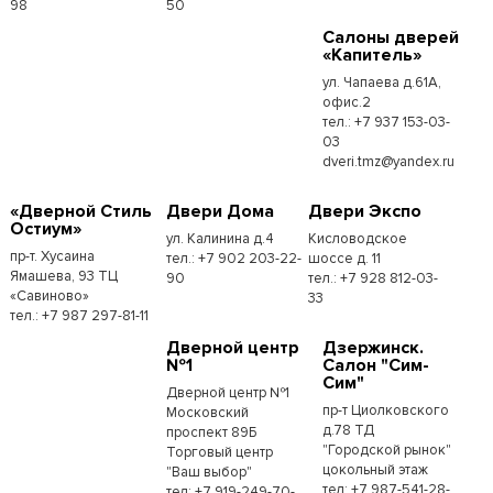
98
50
Cалоны дверей
«Капитель»
ул. Чапаева д.61А,
офис.2
тел.: +7 937 153-03-
03
dveri.tmz@yandex.ru
«Дверной Стиль
Двери Дома
Двери Экспо
Остиум»
ул. Калинина д.4
Кисловодское
пр-т. Хусаина
тел.: +7 902 203-22-
шоссе д. 11
Ямашева, 93 ТЦ
90
тел.: +7 928 812-03-
«Савиново»
33
тел.: +7 987 297-81-11
Дверной центр
Дзержинск.
№1
Салон "Сим-
Сим"
Дверной центр №1
пр-т Циолковского
Московский
д.78 ТД
проспект 89Б
"Городской рынок"
Торговый центр
цокольный этаж
"Ваш выбор"
тел: +7 987-541-28-
тел: +7 919-249-70-