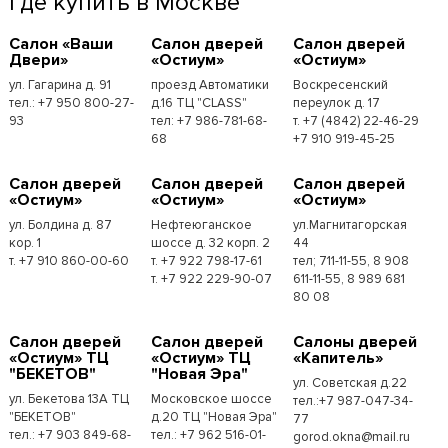
Где купить в Москве
Cалон «Ваши
Cалон дверей
Cалон дверей
Двери»
«Остиум»
«Остиум»
ул. Гагарина д. 91
проезд Автоматики
Воскресенский
тел.: +7 950 800-27-
д.16 ТЦ "CLASS"
переулок д. 17
93
тел: +7 986-781-68-
т. +7 (4842) 22-46-29
68
+7 910 919-45-25
Cалон дверей
Cалон дверей
Cалон дверей
«Остиум»
«Остиум»
«Остиум»
ул. Болдина д. 87
Нефтеюганское
ул.Магнитагорская
кор. 1
шоссе д. 32 корп. 2
44
т. +7 910 860-00-60
т. +7 922 798-17-61
тел; 711-11-55, 8 908
т. +7 922 229-90-07
611-11-55, 8 989 681
80 08
Cалон дверей
Cалон дверей
Cалоны дверей
«Остиум» ТЦ
«Остиум» ТЦ
«Капитель»
"БЕКЕТОВ"
"Новая Эра"
ул. Советская д.22
ул. Бекетова 13А ТЦ
Московское шоссе
тел.:+7 987-047-34-
"БЕКЕТОВ"
д.20 ТЦ "Новая Эра"
77
тел.: +7 903 849-68-
тел.: +7 962 516-01-
gorod.okna@mail.ru