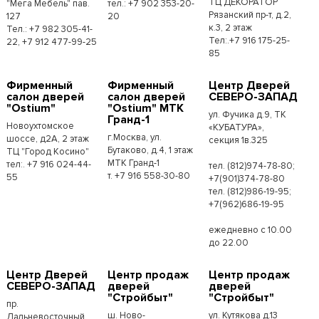
ТЦ ДЕКОРАТОР
"Мега Мебель" пав.
тел.: +7 902 353-20-
Рязанский пр-т, д.2,
127
20
к.3, 2 этаж
Тел.: +7 982 305-41-
Тел:.+7 916 175-25-
22, +7 912 477-99-25
85
Фирменный
Фирменный
Центр Дверей
салон дверей
салон дверей
СЕВЕРО-ЗАПАД
"Ostium"
"Ostium" МТК
ул. Фучика д.9, ТК
Гранд-1
Новоухтомское
«КУБАТУРА»,
г.Москва, ул.
шоссе, д2А, 2 этаж
секция 1в.325
Бутаково, д.4, 1 этаж
ТЦ "Город Косино"
МТК Гранд-1
тел:. +7 916 024-44-
тел. (812)974-78-80;
т. +7 916 558-30-80
55
+7(901)374-78-80
тел. (812)986-19-95;
+7(962)686-19-95
ежедневно с 10.00
до 22.00
Центр Дверей
Центр продаж
Центр продаж
СЕВЕРО-ЗАПАД
дверей
дверей
"Стройбыт"
"Стройбыт"
пр.
ш. Ново-
ул. Кутякова д.13
Дальневосточный