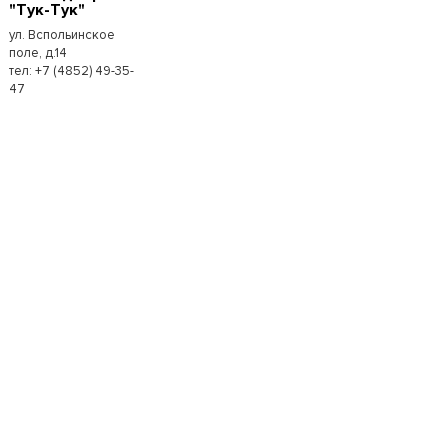
"Тук-Тук"
ул. Вспольинское
поле, д.14
тел: +7 (4852) 49-35-
47