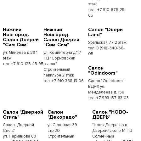
этаж
тел.: +7 910-875-25-
65
Нижний
Нижний
Салон "Dвери
Новгород.
Новгород.
Land"
Салон Дверей
Салон Дверей
Уральская 77 2 этаж
"Сим-Сим"
"Сим-Сим"
тел: 8 (918)-340-66-
ул. Минеева д.29 1
ул. Коминтерна д.117
05
этаж
ТЦ "Сормовский
тел: +7 910-125-45-95
рынок"
Салон
Строительный
"Odindoors"
павильон 2 этаж
тел: +7 910-388-13-06
Салон "Odindoors"
ВДНХ ул.
Менделеева д. 158
тел: +7 993-137-63-03
Салон "Дверной
Салон
Салон "НОВО-
Стиль"
"Декорадо"
ДВЕРЬ"
Салон "Дверной
ул.Северная 39
"Ново-Дверь" пр-к.
Стиль"
стр.20
Дзержинского 1/1 ТЦ
ул. Пермякова 69
Строительный
Солнечный