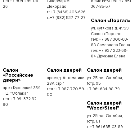
тел:+7 904 499-06-
гипермаркет
офис №61 тел. +7 951
26
Декорадо
367-85-57
т.: +7 (3466) 406-626
т.:+7 (982) 537-77-27
Салон «Портал»
ул. Кутякова д. 41/59
Салон «Портал»
тел: +7 987 300-03-
88 Самсонова Елена
тел: +7 927 223-69-
84 Дружина Елена
Салон
Салон дверей
Салон дверей
«Российские
проезд. Автоматики
ул. 25 лет Октября,
двери»
28А стр. 1
1стр. 95
пр-кт Кузнецкий 33/1
тел.: +7 987-770-59-
+7 961-684-98-79
ТЦ. "Облака"
00
тел: +7 991 372-32-
Салон дверей
80
"Wood/Steel"
ул. 25 лет Октября,
1стр. 1Л
т.:+7 961-685-03-89