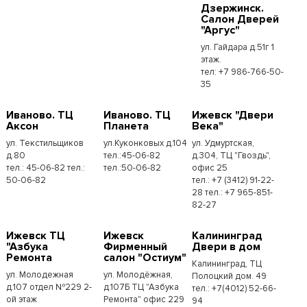
Дзержинск.
Салон Дверей
"Аргус"
ул. Гайдара д.51г 1
этаж.
тел: +7 986-766-50-
35
Иваново. ТЦ
Иваново. ТЦ
Ижевск "Двери
Аксон
Планета
Века"
ул. Текстильщиков
ул.Куконковых д.104
ул. Удмуртская,
д.80
тел.:45-06-82
д.304, ТЦ "Гвоздь",
тел.: 45-06-82 тел.:
тел.:50-06-82
офис 25
50-06-82
тел.: +7 (3412) 91-22-
28 тел.: +7 965-851-
82-27
Ижевск ТЦ
Ижевск
Калининград
"Азбука
Фирменный
Двери в дом
Ремонта
салон "Остиум"
Калининград, ТЦ
ул. Молодежная
ул. Молодёжная,
Полоцкий дом. 49
д.107 отдел №229 2-
д.107Б ТЦ "Азбука
тел.: +7(4012) 52-66-
ой этаж
Ремонта" офис 229
94