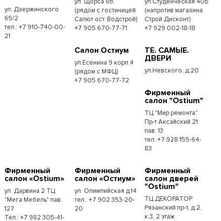
ул. Щорса 8б,
ул.Студенческая 40Б
ул. Дзержинского
(рядом с гостиницей
(напротив магазина
65/2
Салют ост. Водстрой)
Строй Дисконт)
тел.: +7 910-740-00-
+7 905 670-77-71
+7 929 002-18-18
21
Салон Остиум
ТЕ. САМЫЕ.
ДВЕРИ
ул.Есенина 9 корп.4
ул.Невского, д.20
(рядом с МФЦ)
+7 905 670-77-72
Фирменный
салон "Ostium"
ТЦ "Мир ремонта"
Пр-т Аксайский 21
пав. 13
тел.:+7 928 155-64-
83
Фирменный
Фирменный
Фирменный
салон «Ostium»
салон «Остиум»
салон дверей
"Ostium"
ул. Дарвина 2 ТЦ
ул. Олимпийская д.14
ТЦ ДЕКОРАТОР
"Мега Мебель" пав.
тел.: +7 902 353-20-
Рязанский пр-т, д.2,
127
20
к.3, 2 этаж
Тел.: +7 982 305-41-