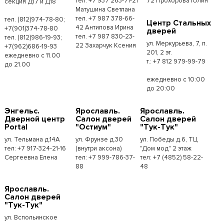
тел. +7 937 263-71-21
72 Прохорова Юлия
секция Д17 и Д18
Матушина Светлана
тел. +7 987 378-66-
тел. (812)974-78-80;
Центр Стальных
42 Антипова Ирина
+7(901)374-78-80
дверей
тел. +7 987 830-23-
тел. (812)986-19-93;
ул. Меркурьева, 7, п.
22 Захарчук Ксения
+7(962)686-19-93
201, 2 эт.
ежедневно с 11.00
т.: +7 812 979-99-79
до 21.00
ежедневно с 10:00
до 20:00
Энгельс.
Ярославль.
Ярославль.
Дверной центр
Салон дверей
Салон дверей
Portal
"Остиум"
"Тук-Тук"
ул. Тельмана д.14А
ул. Фрунзе д.30
ул. Победы д.6, ТЦ
тел: +7 917-324-21-16
(внутри аксона)
"Дом мод" 2 этаж
Сергеевна Елена
тел: +7 999-786-37-
тел: +7 (4852) 58-22-
88
48
Ярославль.
Салон дверей
"Тук-Тук"
ул. Вспольинское