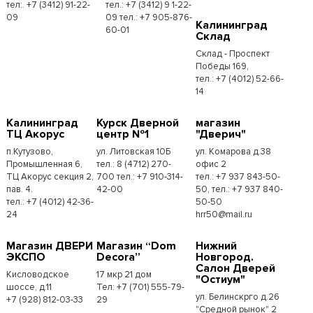
тел:. +7 (3412) 91-22-
тел.: +7 (3412) 9 1-22-
09
09 тел.: +7 905-876-
Калининград
60-01
Склад
Склад - Проспект
Победы 169,
тел.:​ +7 (4012) 52-66-
14
Калининград
Курск Дверной
магазин
ТЦ Акорус
центр №1
"Дверич"
п.Кутузово,
ул. Литовская 10Б
ул. Комарова д.38
Промышленная 6,
тел.: 8 (4712) 270-
офис 2
ТЦ Акорус секция 2,
700 тел.: +7 910-314-
тел.: +7 937 843-50-
пав. 4.
42-00
50, тел.: +7 937 840-
тел.: +7 (4012) 42-36-
50-50
24
hrr50@mail.ru
Магазин ДВЕРИ
Магазин “Dom
Нижний
ЭКСПО
Decora”
Новгород.
Салон Дверей
Кисловодское
17 мкр 21 дом
"Остиум"
шоссе, д.11
Тел: +7 (701) 555-79-
ул. Белинскрго д.26
+7 (928) 812-03-33
29
"Средной рынок" 2