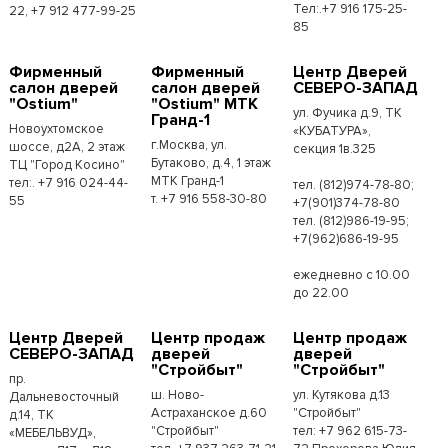
Тел:.+7 916 175-25-
22, +7 912 477-99-25
85
Фирменный
Фирменный
Центр Дверей
салон дверей
салон дверей
СЕВЕРО-ЗАПАД
"Ostium"
"Ostium" МТК
ул. Фучика д.9, ТК
Гранд-1
Новоухтомское
«КУБАТУРА»,
г.Москва, ул.
шоссе, д2А, 2 этаж
секция 1в.325
Бутаково, д.4, 1 этаж
ТЦ "Город Косино"
МТК Гранд-1
тел:. +7 916 024-44-
тел. (812)974-78-80;
т. +7 916 558-30-80
55
+7(901)374-78-80
тел. (812)986-19-95;
+7(962)686-19-95
ежедневно с 10.00
до 22.00
Центр Дверей
Центр продаж
Центр продаж
СЕВЕРО-ЗАПАД
дверей
дверей
"Стройбыт"
"Стройбыт"
пр.
ш. Ново-
ул. Кутякова д.13
Дальневосточный
Астраханское д.60
"Стройбыт"
д.14, ТК
"Стройбыт"
тел: +7 962 615-73-
«МЕБЕЛЬВУД»,