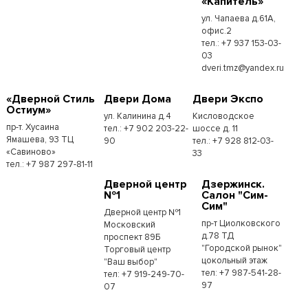
«Капитель»
ул. Чапаева д.61А,
офис.2
тел.: +7 937 153-03-
03
dveri.tmz@yandex.ru
«Дверной Стиль
Двери Дома
Двери Экспо
Остиум»
ул. Калинина д.4
Кисловодское
пр-т. Хусаина
тел.: +7 902 203-22-
шоссе д. 11
Ямашева, 93 ТЦ
90
тел.: +7 928 812-03-
«Савиново»
33
тел.: +7 987 297-81-11
Дверной центр
Дзержинск.
№1
Салон "Сим-
Сим"
Дверной центр №1
пр-т Циолковского
Московский
д.78 ТД
проспект 89Б
"Городской рынок"
Торговый центр
цокольный этаж
"Ваш выбор"
тел: +7 987-541-28-
тел: +7 919-249-70-
97
07