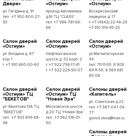
Двери»
«Остиум»
«Остиум»
ул. Гагарина д. 91
проезд Автоматики
Воскресенский
тел.: +7 950 800-27-
д.16 ТЦ "CLASS"
переулок д. 17
93
тел: +7 986-781-68-
т. +7 (4842) 22-46-29
68
+7 910 919-45-25
Cалон дверей
Cалон дверей
Cалон дверей
«Остиум»
«Остиум»
«Остиум»
ул. Болдина д. 87
Нефтеюганское
ул.Магнитагорская
кор. 1
шоссе д. 32 корп. 2
44
т. +7 910 860-00-60
т. +7 922 798-17-61
тел; 711-11-55, 8 908
т. +7 922 229-90-07
611-11-55, 8 989 681
80 08
Cалон дверей
Cалон дверей
Cалоны дверей
«Остиум» ТЦ
«Остиум» ТЦ
«Капитель»
"БЕКЕТОВ"
"Новая Эра"
ул. Советская д.22
ул. Бекетова 13А ТЦ
Московское шоссе
тел.:+7 987-047-34-
"БЕКЕТОВ"
д.20 ТЦ "Новая Эра"
77
тел.: +7 903 849-68-
тел.: +7 962 516-01-
gorod.okna@mail.ru
98
50
Cалоны дверей