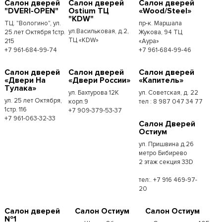
Салон дверей
Салон дверей
Салон дверей
"DVERI-OPEN"
Ostium ТЦ
«Wood/Steel»
"KDW"
ТЦ. "Вологино", ул.
пр-к. Маршала
ул.Васильковая, д.2,
25 лет Октября 1стр.
Жукова, 94 ТЦ
ТЦ «KDW»
215
«Аура»
+7 961-684-99-74
+7 961-684-99-46
Салон дверей
Салон дверей
Салон дверей
«Двери На
«Двери России»
«Капитель»
Тулака»
ул. Бахтурова 12К
ул. Советская, д. 22
ул. 25 лет Октября,
корп.9
тел : 8 987 047 34 77
1стр. 116
+7 909-379-53-37
+7 961-063-32-33
Салон Дверей
Остиум
ул. Пришвина д.26
метро Бибирево
2 этаж секция 33D
тел:. +7 916 469-97-
20
Салон дверей
Салон Остиум
Салон Остиум
№1