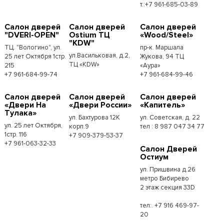
т.:+7 961-685-03-89
Салон дверей
Салон дверей
Салон дверей
"DVERI-OPEN"
Ostium ТЦ
«Wood/Steel»
"KDW"
ТЦ. "Вологино", ул.
пр-к. Маршала
ул.Васильковая, д.2,
25 лет Октября 1стр.
Жукова, 94 ТЦ
ТЦ «KDW»
215
«Аура»
+7 961-684-99-74
+7 961-684-99-46
Салон дверей
Салон дверей
Салон дверей
«Двери На
«Двери России»
«Капитель»
Тулака»
ул. Бахтурова 12К
ул. Советская, д. 22
ул. 25 лет Октября,
корп.9
тел : 8 987 047 34 77
1стр. 116
+7 909-379-53-37
+7 961-063-32-33
Салон Дверей
Остиум
ул. Пришвина д.26
метро Бибирево
2 этаж секция 33D
тел:. +7 916 469-97-
20