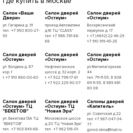
Где купить в Москве
Cалон «Ваши
Cалон дверей
Cалон дверей
Двери»
«Остиум»
«Остиум»
ул. Гагарина д. 91
проезд Автоматики
Воскресенский
тел.: +7 950 800-27-
д.16 ТЦ "CLASS"
переулок д. 17
93
тел: +7 986-781-68-
т. +7 (4842) 22-46-29
68
+7 910 919-45-25
Cалон дверей
Cалон дверей
Cалон дверей
«Остиум»
«Остиум»
«Остиум»
ул. Болдина д. 87
Нефтеюганское
ул.Магнитагорская
кор. 1
шоссе д. 32 корп. 2
44
т. +7 910 860-00-60
т. +7 922 798-17-61
тел; 711-11-55, 8 908
т. +7 922 229-90-07
611-11-55, 8 989 681
80 08
Cалон дверей
Cалон дверей
Cалоны дверей
«Остиум» ТЦ
«Остиум» ТЦ
«Капитель»
"БЕКЕТОВ"
"Новая Эра"
ул. Советская д.22
ул. Бекетова 13А ТЦ
Московское шоссе
тел.:+7 987-047-34-
"БЕКЕТОВ"
д.20 ТЦ "Новая Эра"
77
тел.: +7 903 849-68-
тел.: +7 962 516-01-
gorod.okna@mail.ru