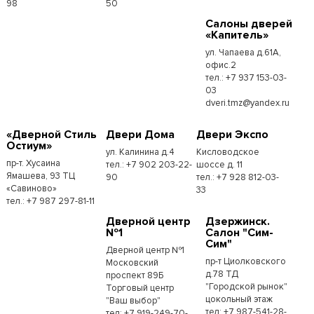
98
50
Cалоны дверей
«Капитель»
ул. Чапаева д.61А,
офис.2
тел.: +7 937 153-03-
03
dveri.tmz@yandex.ru
«Дверной Стиль
Двери Дома
Двери Экспо
Остиум»
ул. Калинина д.4
Кисловодское
пр-т. Хусаина
тел.: +7 902 203-22-
шоссе д. 11
Ямашева, 93 ТЦ
90
тел.: +7 928 812-03-
«Савиново»
33
тел.: +7 987 297-81-11
Дверной центр
Дзержинск.
№1
Салон "Сим-
Сим"
Дверной центр №1
пр-т Циолковского
Московский
д.78 ТД
проспект 89Б
"Городской рынок"
Торговый центр
цокольный этаж
"Ваш выбор"
тел: +7 987-541-28-
тел: +7 919-249-70-