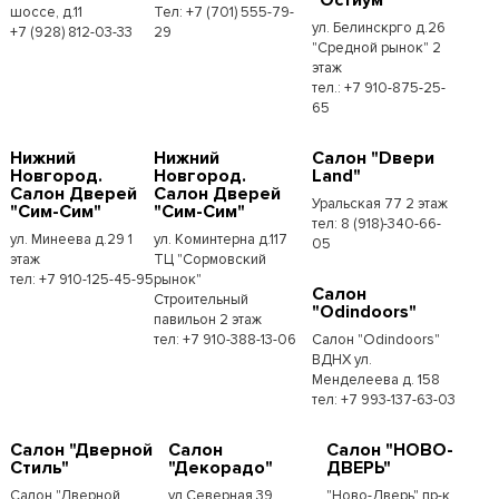
шоссе, д.11
Тел: +7 (701) 555-79-
ул. Белинскрго д.26
+7 (928) 812-03-33
29
"Средной рынок" 2
этаж
тел.: +7 910-875-25-
65
Нижний
Нижний
Салон "Dвери
Новгород.
Новгород.
Land"
Салон Дверей
Салон Дверей
Уральская 77 2 этаж
"Сим-Сим"
"Сим-Сим"
тел: 8 (918)-340-66-
ул. Минеева д.29 1
ул. Коминтерна д.117
05
этаж
ТЦ "Сормовский
тел: +7 910-125-45-95
рынок"
Салон
Строительный
"Odindoors"
павильон 2 этаж
тел: +7 910-388-13-06
Салон "Odindoors"
ВДНХ ул.
Менделеева д. 158
тел: +7 993-137-63-03
Салон "Дверной
Салон
Салон "НОВО-
Стиль"
"Декорадо"
ДВЕРЬ"
Салон "Дверной
ул.Северная 39
"Ново-Дверь" пр-к.