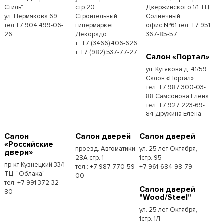
Стиль"
стр.20
Дзержинского 1/1 ТЦ
ул. Пермякова 69
Строительный
Солнечный
тел:+7 904 499-06-
гипермаркет
офис №61 тел. +7 951
26
Декорадо
367-85-57
т.: +7 (3466) 406-626
т.:+7 (982) 537-77-27
Салон «Портал»
ул. Кутякова д. 41/59
Салон «Портал»
тел: +7 987 300-03-
88 Самсонова Елена
тел: +7 927 223-69-
84 Дружина Елена
Салон
Салон дверей
Салон дверей
«Российские
проезд. Автоматики
ул. 25 лет Октября,
двери»
28А стр. 1
1стр. 95
пр-кт Кузнецкий 33/1
тел.: +7 987-770-59-
+7 961-684-98-79
ТЦ. "Облака"
00
тел: +7 991 372-32-
Салон дверей
80
"Wood/Steel"
ул. 25 лет Октября,
1стр. 1Л