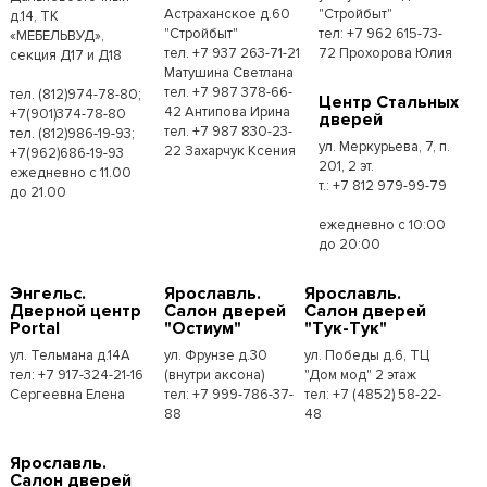
Астраханское д.60
"Стройбыт"
д.14, ТК
"Стройбыт"
тел: +7 962 615-73-
«МЕБЕЛЬВУД»,
тел. +7 937 263-71-21
72 Прохорова Юлия
секция Д17 и Д18
Матушина Светлана
тел. +7 987 378-66-
тел. (812)974-78-80;
Центр Стальных
42 Антипова Ирина
+7(901)374-78-80
дверей
тел. +7 987 830-23-
тел. (812)986-19-93;
ул. Меркурьева, 7, п.
22 Захарчук Ксения
+7(962)686-19-93
201, 2 эт.
ежедневно с 11.00
т.: +7 812 979-99-79
до 21.00
ежедневно с 10:00
до 20:00
Энгельс.
Ярославль.
Ярославль.
Дверной центр
Салон дверей
Салон дверей
Portal
"Остиум"
"Тук-Тук"
ул. Тельмана д.14А
ул. Фрунзе д.30
ул. Победы д.6, ТЦ
тел: +7 917-324-21-16
(внутри аксона)
"Дом мод" 2 этаж
Сергеевна Елена
тел: +7 999-786-37-
тел: +7 (4852) 58-22-
88
48
Ярославль.
Салон дверей