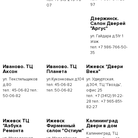
97
07
Дзержинск.
Салон Дверей
"Аргус"
ул. Гайдара д.51г 1
этаж.
тел: +7 986-766-50-
35
Иваново. ТЦ
Иваново. ТЦ
Ижевск "Двери
Аксон
Планета
Века"
ул. Текстильщиков
ул.Куконковых д.104
ул. Удмуртская,
д.80
тел.:45-06-82
д.304, ТЦ "Гвоздь",
тел.: 45-06-82 тел.:
тел.:50-06-82
офис 25
50-06-82
тел.: +7 (3412) 91-22-
28 тел.: +7 965-851-
82-27
Ижевск ТЦ
Ижевск
Калининград
"Азбука
Фирменный
Двери в дом
Ремонта
салон "Остиум"
Калининград, ТЦ