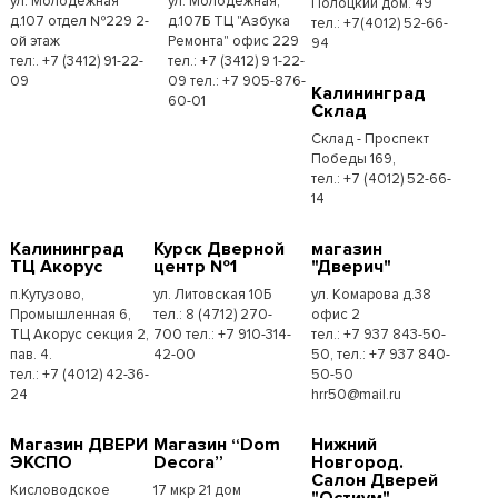
ул. Молодежная
ул. Молодёжная,
Полоцкий дом. 49
д.107 отдел №229 2-
д.107Б ТЦ "Азбука
тел.: +7(4012) 52-66-
ой этаж
Ремонта" офис 229
94
тел:. +7 (3412) 91-22-
тел.: +7 (3412) 9 1-22-
09
09 тел.: +7 905-876-
Калининград
60-01
Склад
Склад - Проспект
Победы 169,
тел.:​ +7 (4012) 52-66-
14
Калининград
Курск Дверной
магазин
ТЦ Акорус
центр №1
"Дверич"
п.Кутузово,
ул. Литовская 10Б
ул. Комарова д.38
Промышленная 6,
тел.: 8 (4712) 270-
офис 2
ТЦ Акорус секция 2,
700 тел.: +7 910-314-
тел.: +7 937 843-50-
пав. 4.
42-00
50, тел.: +7 937 840-
тел.: +7 (4012) 42-36-
50-50
24
hrr50@mail.ru
Магазин ДВЕРИ
Магазин “Dom
Нижний
ЭКСПО
Decora”
Новгород.
Салон Дверей
Кисловодское
17 мкр 21 дом
"Остиум"