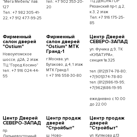
ТЦ ДЕКОРАТОР
"Мега Мебель" пав.
тел.: +7 902 353-20-
Рязанский пр-т, д.2,
127
20
к.3, 2 этаж
Тел.: +7 982 305-41-
Тел:.+7 916 175-25-
22, +7 912 477-99-25
85
Фирменный
Фирменный
Центр Дверей
салон дверей
салон дверей
СЕВЕРО-ЗАПАД
"Ostium"
"Ostium" МТК
ул. Фучика д.9, ТК
Гранд-1
Новоухтомское
«КУБАТУРА»,
г.Москва, ул.
шоссе, д2А, 2 этаж
секция 1в.325
Бутаково, д.4, 1 этаж
ТЦ "Город Косино"
МТК Гранд-1
тел:. +7 916 024-44-
тел. (812)974-78-80;
т. +7 916 558-30-80
55
+7(901)374-78-80
тел. (812)986-19-95;
+7(962)686-19-95
ежедневно с 10.00
до 22.00
Центр Дверей
Центр продаж
Центр продаж
СЕВЕРО-ЗАПАД
дверей
дверей
"Стройбыт"
"Стройбыт"
пр.
ш. Ново-
ул. Кутякова д.13
Дальневосточный