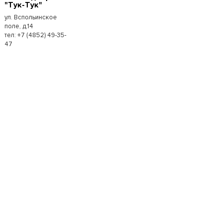
"Тук-Тук"
ул. Вспольинское
поле, д.14
тел: +7 (4852) 49-35-
47