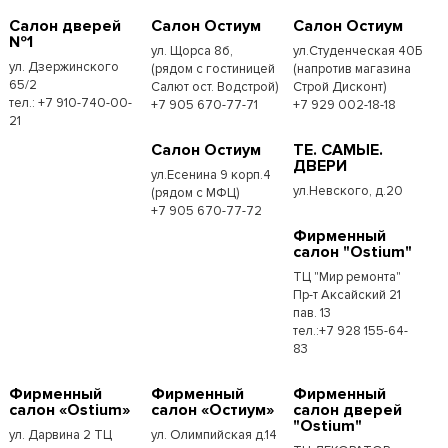
Салон дверей
Салон Остиум
Салон Остиум
№1
ул. Щорса 8б,
ул.Студенческая 40Б
ул. Дзержинского
(рядом с гостиницей
(напротив магазина
65/2
Салют ост. Водстрой)
Строй Дисконт)
тел.: +7 910-740-00-
+7 905 670-77-71
+7 929 002-18-18
21
Салон Остиум
ТЕ. САМЫЕ.
ДВЕРИ
ул.Есенина 9 корп.4
ул.Невского, д.20
(рядом с МФЦ)
+7 905 670-77-72
Фирменный
салон "Ostium"
ТЦ "Мир ремонта"
Пр-т Аксайский 21
пав. 13
тел.:+7 928 155-64-
83
Фирменный
Фирменный
Фирменный
салон «Ostium»
салон «Остиум»
салон дверей
"Ostium"
ул. Дарвина 2 ТЦ
ул. Олимпийская д.14