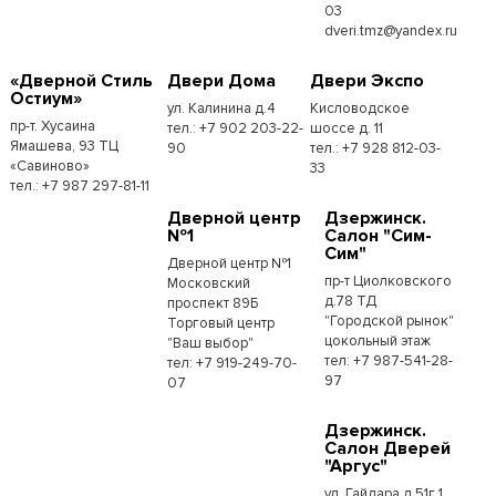
03
dveri.tmz@yandex.ru
«Дверной Стиль
Двери Дома
Двери Экспо
Остиум»
ул. Калинина д.4
Кисловодское
пр-т. Хусаина
тел.: +7 902 203-22-
шоссе д. 11
Ямашева, 93 ТЦ
90
тел.: +7 928 812-03-
«Савиново»
33
тел.: +7 987 297-81-11
Дверной центр
Дзержинск.
№1
Салон "Сим-
Сим"
Дверной центр №1
пр-т Циолковского
Московский
д.78 ТД
проспект 89Б
"Городской рынок"
Торговый центр
цокольный этаж
"Ваш выбор"
тел: +7 987-541-28-
тел: +7 919-249-70-
97
07
Дзержинск.
Салон Дверей
"Аргус"
ул. Гайдара д.51г 1