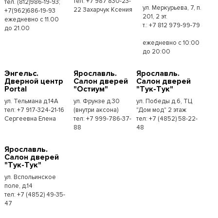
тел. +7 987 830-23-
тел. (812)986-19-93;
ул. Меркурьева, 7, п.
22 Захарчук Ксения
+7(962)686-19-93
201, 2 эт.
ежедневно с 11.00
т.: +7 812 979-99-79
до 21.00
ежедневно с 10:00
до 20:00
Энгельс.
Ярославль.
Ярославль.
Дверной центр
Салон дверей
Салон дверей
Portal
"Остиум"
"Тук-Тук"
ул. Тельмана д.14А
ул. Фрунзе д.30
ул. Победы д.6, ТЦ
тел: +7 917-324-21-16
(внутри аксона)
"Дом мод" 2 этаж
Сергеевна Елена
тел: +7 999-786-37-
тел: +7 (4852) 58-22-
88
48
Ярославль.
Салон дверей
"Тук-Тук"
ул. Вспольинское
поле, д.14
тел: +7 (4852) 49-35-
47