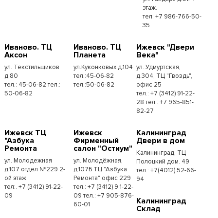
этаж.
тел: +7 986-766-50-
35
Иваново. ТЦ
Иваново. ТЦ
Ижевск "Двери
Аксон
Планета
Века"
ул. Текстильщиков
ул.Куконковых д.104
ул. Удмуртская,
д.80
тел.:45-06-82
д.304, ТЦ "Гвоздь",
тел.: 45-06-82 тел.:
тел.:50-06-82
офис 25
50-06-82
тел.: +7 (3412) 91-22-
28 тел.: +7 965-851-
82-27
Ижевск ТЦ
Ижевск
Калининград
"Азбука
Фирменный
Двери в дом
Ремонта
салон "Остиум"
Калининград, ТЦ
ул. Молодежная
ул. Молодёжная,
Полоцкий дом. 49
д.107 отдел №229 2-
д.107Б ТЦ "Азбука
тел.: +7(4012) 52-66-
ой этаж
Ремонта" офис 229
94
тел:. +7 (3412) 91-22-
тел.: +7 (3412) 9 1-22-
09
09 тел.: +7 905-876-
Калининград
60-01
Склад