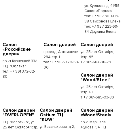
ул. Кутякова д. 41/59
Салон «Портал»
тел: +7 987 300-03-
88 Самсонова Елена
тел: +7 927 223-69-
84 Дружина Елена
Салон
Салон дверей
Салон дверей
«Российские
проезд. Автоматики
ул. 25 лет Октября,
двери»
28А стр. 1
1стр. 95
пр-кт Кузнецкий 33/1
тел.: +7 987-770-59-
+7 961-684-98-79
ТЦ. "Облака"
00
тел: +7 991 372-32-
Салон дверей
80
"Wood/Steel"
ул. 25 лет Октября,
1стр. 1Л
т.:+7 961-685-03-89
Салон дверей
Салон дверей
Салон дверей
"DVERI-OPEN"
Ostium ТЦ
«Wood/Steel»
"KDW"
ТЦ. "Вологино", ул.
пр-к. Маршала
ул.Васильковая, д.2,
25 лет Октября 1стр.
Жукова, 94 ТЦ