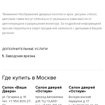
*Внимание! Изображения дверных полотен и арок, рисунки стёкол,
цветовая гамма могут отличаться от реальных в зависимости от
цветопередачи и разрешения монитора. За подробной информацией
просим обратиться в отдел продаж или связаться с дилерами в Вашем
регионе.
ДОПОЛНИТЕЛЬНЫЕ УСЛУГИ
1.
Заводская врезка
Где купить в Москве
Cалон «Ваши
Cалон дверей
Cалон дверей
Двери»
«Остиум»
«Остиум»
ул. Гагарина д. 91
проезд Автоматики
Воскресенский
тел.: +7 950 800-27-
д.16 ТЦ "CLASS"
переулок д. 17