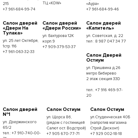
ТЦ «KDW»
215
«Аура»
+7 961-684-99-74
+7 961-684-99-46
Салон дверей
Салон дверей
Салон дверей
«Двери На
«Двери России»
«Капитель»
Тулака»
ул. Бахтурова 12К
ул. Советская, д. 22
ул. 25 лет Октября,
корп.9
тел : 8 987 047 34 77
1стр. 116
+7 909-379-53-37
+7 961-063-32-33
Салон Дверей
Остиум
ул. Пришвина д.26
метро Бибирево
2 этаж секция 33D
тел:. +7 916 469-97-
20
Салон дверей
Салон Остиум
Салон Остиум
№1
ул. Щорса 8б,
ул.Студенческая 40Б
ул. Дзержинского
(рядом с гостиницей
(напротив магазина
65/2
Салют ост. Водстрой)
Строй Дисконт)
тел.: +7 910-740-00-
+7 905 670-77-71
+7 929 002-18-18