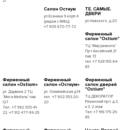
21
Салон Остиум
ТЕ. САМЫЕ.
ДВЕРИ
ул.Есенина 9 корп.4
ул.Невского, д.20
(рядом с МФЦ)
+7 905 670-77-72
Фирменный
салон "Ostium"
ТЦ "Мир ремонта"
Пр-т Аксайский 21
пав. 13
тел.:+7 928 155-64-
83
Фирменный
Фирменный
Фирменный
салон «Ostium»
салон «Остиум»
салон дверей
"Ostium"
ул. Дарвина 2 ТЦ
ул. Олимпийская д.14
ТЦ ДЕКОРАТОР
"Мега Мебель" пав.
тел.: +7 902 353-20-
Рязанский пр-т, д.2,
127
20
к.3, 2 этаж
Тел.: +7 982 305-41-
Тел:.+7 916 175-25-
22, +7 912 477-99-25
85