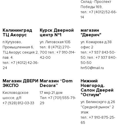
Склад - Проспект
Победы 169,
тел.:​ +7 (4012) 52-66-
14
Калининград
Курск Дверной
магазин
ТЦ Акорус
центр №1
"Дверич"
п.Кутузово,
ул. Литовская 10Б
ул. Комарова д.38
Промышленная 6,
тел.: 8 (4712) 270-
офис 2
ТЦ Акорус секция 2,
700 тел.: +7 910-314-
тел.: +7 937 843-50-
пав. 4.
42-00
50, тел.: +7 937 840-
тел.: +7 (4012) 42-36-
50-50
24
hrr50@mail.ru
Магазин ДВЕРИ
Магазин “Dom
Нижний
ЭКСПО
Decora”
Новгород.
Салон Дверей
Кисловодское
17 мкр 21 дом
"Остиум"
шоссе, д.11
Тел: +7 (701) 555-79-
ул. Белинскрго д.26
+7 (928) 812-03-33
29
"Средной рынок" 2
этаж
тел.: +7 910-875-25-
65