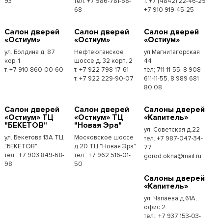
93
тел: +7 986-781-68-
т. +7 (4842) 22-46-29
68
+7 910 919-45-25
Cалон дверей
Cалон дверей
Cалон дверей
«Остиум»
«Остиум»
«Остиум»
ул. Болдина д. 87
Нефтеюганское
ул.Магнитагорская
кор. 1
шоссе д. 32 корп. 2
44
т. +7 910 860-00-60
т. +7 922 798-17-61
тел; 711-11-55, 8 908
т. +7 922 229-90-07
611-11-55, 8 989 681
80 08
Cалон дверей
Cалон дверей
Cалоны дверей
«Остиум» ТЦ
«Остиум» ТЦ
«Капитель»
"БЕКЕТОВ"
"Новая Эра"
ул. Советская д.22
ул. Бекетова 13А ТЦ
Московское шоссе
тел.:+7 987-047-34-
"БЕКЕТОВ"
д.20 ТЦ "Новая Эра"
77
тел.: +7 903 849-68-
тел.: +7 962 516-01-
gorod.okna@mail.ru
98
50
Cалоны дверей
«Капитель»
ул. Чапаева д.61А,
офис.2
тел.: +7 937 153-03-