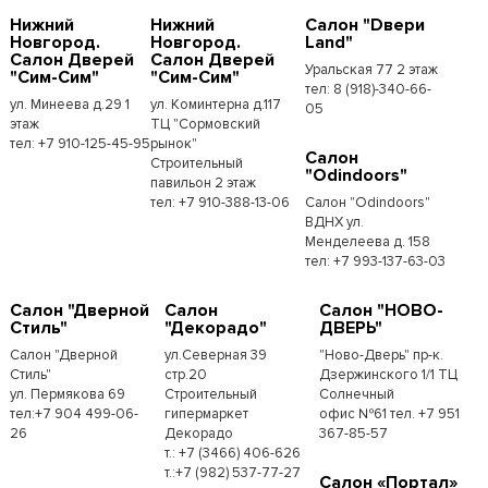
Нижний
Нижний
Салон "Dвери
Новгород.
Новгород.
Land"
Салон Дверей
Салон Дверей
Уральская 77 2 этаж
"Сим-Сим"
"Сим-Сим"
тел: 8 (918)-340-66-
ул. Минеева д.29 1
ул. Коминтерна д.117
05
этаж
ТЦ "Сормовский
тел: +7 910-125-45-95
рынок"
Салон
Строительный
"Odindoors"
павильон 2 этаж
тел: +7 910-388-13-06
Салон "Odindoors"
ВДНХ ул.
Менделеева д. 158
тел: +7 993-137-63-03
Салон "Дверной
Салон
Салон "НОВО-
Стиль"
"Декорадо"
ДВЕРЬ"
Салон "Дверной
ул.Северная 39
"Ново-Дверь" пр-к.
Стиль"
стр.20
Дзержинского 1/1 ТЦ
ул. Пермякова 69
Строительный
Солнечный
тел:+7 904 499-06-
гипермаркет
офис №61 тел. +7 951
26
Декорадо
367-85-57
т.: +7 (3466) 406-626
т.:+7 (982) 537-77-27
Салон «Портал»