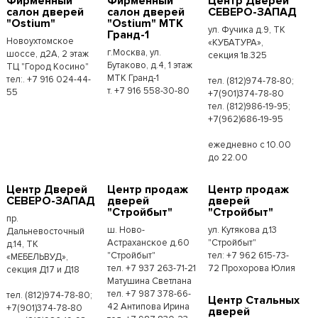
Фирменный
Фирменный
Центр Дверей
салон дверей
салон дверей
СЕВЕРО-ЗАПАД
"Ostium"
"Ostium" МТК
ул. Фучика д.9, ТК
Гранд-1
Новоухтомское
«КУБАТУРА»,
г.Москва, ул.
шоссе, д2А, 2 этаж
секция 1в.325
Бутаково, д.4, 1 этаж
ТЦ "Город Косино"
МТК Гранд-1
тел:. +7 916 024-44-
тел. (812)974-78-80;
т. +7 916 558-30-80
55
+7(901)374-78-80
тел. (812)986-19-95;
+7(962)686-19-95
ежедневно с 10.00
до 22.00
Центр Дверей
Центр продаж
Центр продаж
СЕВЕРО-ЗАПАД
дверей
дверей
"Стройбыт"
"Стройбыт"
пр.
ш. Ново-
ул. Кутякова д.13
Дальневосточный
Астраханское д.60
"Стройбыт"
д.14, ТК
"Стройбыт"
тел: +7 962 615-73-
«МЕБЕЛЬВУД»,
тел. +7 937 263-71-21
72 Прохорова Юлия
секция Д17 и Д18
Матушина Светлана
тел. +7 987 378-66-
тел. (812)974-78-80;
Центр Стальных
42 Антипова Ирина
+7(901)374-78-80
дверей