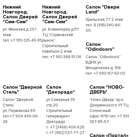
Нижний
Нижний
Салон "Dвери
Новгород.
Новгород.
Land"
Салон Дверей
Салон Дверей
Уральская 77 2 этаж
"Сим-Сим"
"Сим-Сим"
тел: 8 (918)-340-66-
ул. Минеева д.29 1
ул. Коминтерна д.117
05
этаж
ТЦ "Сормовский
тел: +7 910-125-45-95
рынок"
Салон
Строительный
"Odindoors"
павильон 2 этаж
тел: +7 910-388-13-06
Салон "Odindoors"
ВДНХ ул.
Менделеева д. 158
тел: +7 993-137-63-03
Салон "Дверной
Салон
Салон "НОВО-
Стиль"
"Декорадо"
ДВЕРЬ"
Салон "Дверной
ул.Северная 39
"Ново-Дверь" пр-к.
Стиль"
стр.20
Дзержинского 1/1 ТЦ
ул. Пермякова 69
Строительный
Солнечный
тел:+7 904 499-06-
гипермаркет
офис №61 тел. +7 951
26
Декорадо
367-85-57
т.: +7 (3466) 406-626
т.:+7 (982) 537-77-27
Салон «Портал»