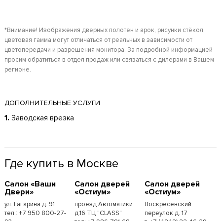
*Внимание! Изображения дверных полотен и арок, рисунки стёкол,
цветовая гамма могут отличаться от реальных в зависимости от
цветопередачи и разрешения монитора. За подробной информацией
просим обратиться в отдел продаж или связаться с дилерами в Вашем
регионе.
ДОПОЛНИТЕЛЬНЫЕ УСЛУГИ
1.
Заводская врезка
Где купить в Москве
Cалон «Ваши
Cалон дверей
Cалон дверей
Двери»
«Остиум»
«Остиум»
ул. Гагарина д. 91
проезд Автоматики
Воскресенский
тел.: +7 950 800-27-
д.16 ТЦ "CLASS"
переулок д. 17