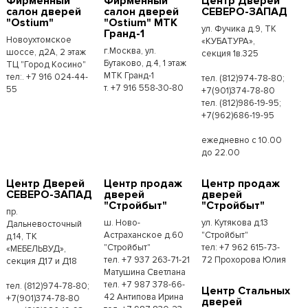
Фирменный
Фирменный
Центр Дверей
салон дверей
салон дверей
СЕВЕРО-ЗАПАД
"Ostium"
"Ostium" МТК
ул. Фучика д.9, ТК
Гранд-1
Новоухтомское
«КУБАТУРА»,
г.Москва, ул.
шоссе, д2А, 2 этаж
секция 1в.325
Бутаково, д.4, 1 этаж
ТЦ "Город Косино"
МТК Гранд-1
тел:. +7 916 024-44-
тел. (812)974-78-80;
т. +7 916 558-30-80
55
+7(901)374-78-80
тел. (812)986-19-95;
+7(962)686-19-95
ежедневно с 10.00
до 22.00
Центр Дверей
Центр продаж
Центр продаж
СЕВЕРО-ЗАПАД
дверей
дверей
"Стройбыт"
"Стройбыт"
пр.
ш. Ново-
ул. Кутякова д.13
Дальневосточный
Астраханское д.60
"Стройбыт"
д.14, ТК
"Стройбыт"
тел: +7 962 615-73-
«МЕБЕЛЬВУД»,
тел. +7 937 263-71-21
72 Прохорова Юлия
секция Д17 и Д18
Матушина Светлана
тел. +7 987 378-66-
тел. (812)974-78-80;
Центр Стальных
42 Антипова Ирина
+7(901)374-78-80
дверей