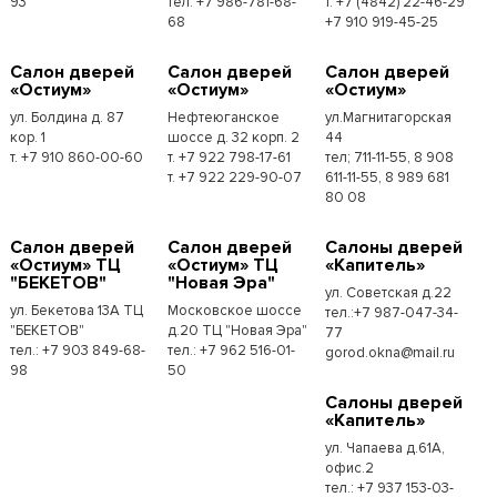
93
тел: +7 986-781-68-
т. +7 (4842) 22-46-29
68
+7 910 919-45-25
Cалон дверей
Cалон дверей
Cалон дверей
«Остиум»
«Остиум»
«Остиум»
ул. Болдина д. 87
Нефтеюганское
ул.Магнитагорская
кор. 1
шоссе д. 32 корп. 2
44
т. +7 910 860-00-60
т. +7 922 798-17-61
тел; 711-11-55, 8 908
т. +7 922 229-90-07
611-11-55, 8 989 681
80 08
Cалон дверей
Cалон дверей
Cалоны дверей
«Остиум» ТЦ
«Остиум» ТЦ
«Капитель»
"БЕКЕТОВ"
"Новая Эра"
ул. Советская д.22
ул. Бекетова 13А ТЦ
Московское шоссе
тел.:+7 987-047-34-
"БЕКЕТОВ"
д.20 ТЦ "Новая Эра"
77
тел.: +7 903 849-68-
тел.: +7 962 516-01-
gorod.okna@mail.ru
98
50
Cалоны дверей
«Капитель»
ул. Чапаева д.61А,
офис.2
тел.: +7 937 153-03-