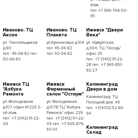
этаж.
тел: +7 986-766-50-
35
Иваново. ТЦ
Иваново. ТЦ
Ижевск "Двери
Аксон
Планета
Века"
ул. Текстильщиков
ул.Куконковых д.104
ул. Удмуртская,
д.80
тел.:45-06-82
д.304, ТЦ "Гвоздь",
тел.: 45-06-82 тел.:
тел.:50-06-82
офис 25
50-06-82
тел.: +7 (3412) 91-22-
28 тел.: +7 965-851-
82-27
Ижевск ТЦ
Ижевск
Калининград
"Азбука
Фирменный
Двери в дом
Ремонта
салон "Остиум"
Калининград, ТЦ
ул. Молодежная
ул. Молодёжная,
Полоцкий дом. 49
д.107 отдел №229 2-
д.107Б ТЦ "Азбука
тел.: +7(4012) 52-66-
ой этаж
Ремонта" офис 229
94
тел:. +7 (3412) 91-22-
тел.: +7 (3412) 9 1-22-
09
09 тел.: +7 905-876-
Калининград
60-01
Склад