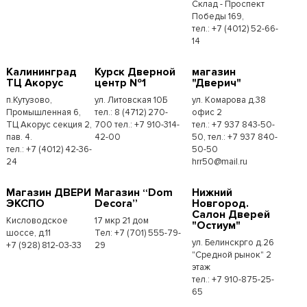
Склад - Проспект
Победы 169,
тел.:​ +7 (4012) 52-66-
14
Калининград
Курск Дверной
магазин
ТЦ Акорус
центр №1
"Дверич"
п.Кутузово,
ул. Литовская 10Б
ул. Комарова д.38
Промышленная 6,
тел.: 8 (4712) 270-
офис 2
ТЦ Акорус секция 2,
700 тел.: +7 910-314-
тел.: +7 937 843-50-
пав. 4.
42-00
50, тел.: +7 937 840-
тел.: +7 (4012) 42-36-
50-50
24
hrr50@mail.ru
Магазин ДВЕРИ
Магазин “Dom
Нижний
ЭКСПО
Decora”
Новгород.
Салон Дверей
Кисловодское
17 мкр 21 дом
"Остиум"
шоссе, д.11
Тел: +7 (701) 555-79-
ул. Белинскрго д.26
+7 (928) 812-03-33
29
"Средной рынок" 2
этаж
тел.: +7 910-875-25-
65