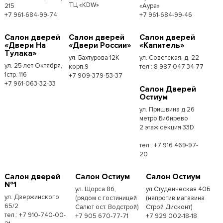
ТЦ «KDW»
215
«Аура»
+7 961-684-99-74
+7 961-684-99-46
Салон дверей
Салон дверей
Салон дверей
«Двери На
«Двери России»
«Капитель»
Тулака»
ул. Бахтурова 12К
ул. Советская, д. 22
ул. 25 лет Октября,
корп.9
тел : 8 987 047 34 77
1стр. 116
+7 909-379-53-37
+7 961-063-32-33
Салон Дверей
Остиум
ул. Пришвина д.26
метро Бибирево
2 этаж секция 33D
тел:. +7 916 469-97-
20
Салон дверей
Салон Остиум
Салон Остиум
№1
ул. Щорса 8б,
ул.Студенческая 40Б
ул. Дзержинского
(рядом с гостиницей
(напротив магазина
65/2
Салют ост. Водстрой)
Строй Дисконт)
тел.: +7 910-740-00-
+7 905 670-77-71
+7 929 002-18-18