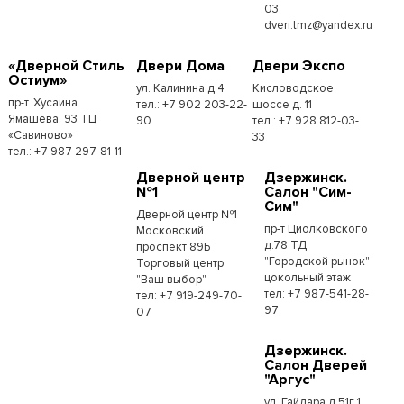
03
dveri.tmz@yandex.ru
«Дверной Стиль
Двери Дома
Двери Экспо
Остиум»
ул. Калинина д.4
Кисловодское
пр-т. Хусаина
тел.: +7 902 203-22-
шоссе д. 11
Ямашева, 93 ТЦ
90
тел.: +7 928 812-03-
«Савиново»
33
тел.: +7 987 297-81-11
Дверной центр
Дзержинск.
№1
Салон "Сим-
Сим"
Дверной центр №1
пр-т Циолковского
Московский
д.78 ТД
проспект 89Б
"Городской рынок"
Торговый центр
цокольный этаж
"Ваш выбор"
тел: +7 987-541-28-
тел: +7 919-249-70-
97
07
Дзержинск.
Салон Дверей
"Аргус"
ул. Гайдара д.51г 1