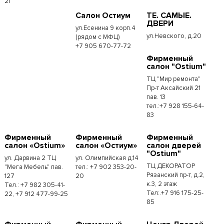
21
Салон Остиум
ТЕ. САМЫЕ.
ДВЕРИ
ул.Есенина 9 корп.4
ул.Невского, д.20
(рядом с МФЦ)
+7 905 670-77-72
Фирменный
салон "Ostium"
ТЦ "Мир ремонта"
Пр-т Аксайский 21
пав. 13
тел.:+7 928 155-64-
83
Фирменный
Фирменный
Фирменный
салон «Ostium»
салон «Остиум»
салон дверей
"Ostium"
ул. Дарвина 2 ТЦ
ул. Олимпийская д.14
ТЦ ДЕКОРАТОР
"Мега Мебель" пав.
тел.: +7 902 353-20-
Рязанский пр-т, д.2,
127
20
к.3, 2 этаж
Тел.: +7 982 305-41-
Тел:.+7 916 175-25-
22, +7 912 477-99-25
85