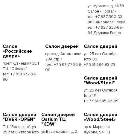
ул. Кутякова д. 41/59
Салон «Портал»
тел: +7 987 300-03-
88 Самсонова Елена
тел: +7 927 223-69-
84 Дружина Елена
Салон
Салон дверей
Салон дверей
«Российские
проезд. Автоматики
ул. 25 лет Октября,
двери»
28А стр. 1
1стр. 95
пр-кт Кузнецкий 33/1
тел.: +7 987-770-59-
+7 961-684-98-79
ТЦ. "Облака"
00
тел: +7 991 372-32-
Салон дверей
80
"Wood/Steel"
ул. 25 лет Октября,
1стр. 1Л
т.:+7 961-685-03-89
Салон дверей
Салон дверей
Салон дверей
"DVERI-OPEN"
Ostium ТЦ
«Wood/Steel»
"KDW"
ТЦ. "Вологино", ул.
пр-к. Маршала
ул.Васильковая, д.2,
25 лет Октября 1стр.
Жукова, 94 ТЦ