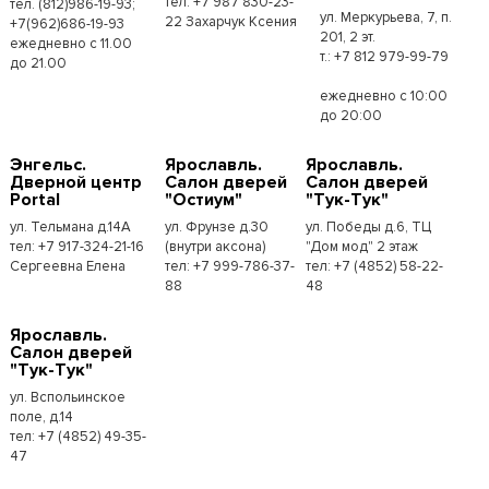
тел. +7 987 830-23-
тел. (812)986-19-93;
ул. Меркурьева, 7, п.
22 Захарчук Ксения
+7(962)686-19-93
201, 2 эт.
ежедневно с 11.00
т.: +7 812 979-99-79
до 21.00
ежедневно с 10:00
до 20:00
Энгельс.
Ярославль.
Ярославль.
Дверной центр
Салон дверей
Салон дверей
Portal
"Остиум"
"Тук-Тук"
ул. Тельмана д.14А
ул. Фрунзе д.30
ул. Победы д.6, ТЦ
тел: +7 917-324-21-16
(внутри аксона)
"Дом мод" 2 этаж
Сергеевна Елена
тел: +7 999-786-37-
тел: +7 (4852) 58-22-
88
48
Ярославль.
Салон дверей
"Тук-Тук"
ул. Вспольинское
поле, д.14
тел: +7 (4852) 49-35-
47