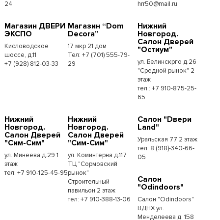
24
hrr50@mail.ru
Магазин ДВЕРИ
Магазин “Dom
Нижний
ЭКСПО
Decora”
Новгород.
Салон Дверей
Кисловодское
17 мкр 21 дом
"Остиум"
шоссе, д.11
Тел: +7 (701) 555-79-
ул. Белинскрго д.26
+7 (928) 812-03-33
29
"Средной рынок" 2
этаж
тел.: +7 910-875-25-
65
Нижний
Нижний
Салон "Dвери
Новгород.
Новгород.
Land"
Салон Дверей
Салон Дверей
Уральская 77 2 этаж
"Сим-Сим"
"Сим-Сим"
тел: 8 (918)-340-66-
ул. Минеева д.29 1
ул. Коминтерна д.117
05
этаж
ТЦ "Сормовский
тел: +7 910-125-45-95
рынок"
Салон
Строительный
"Odindoors"
павильон 2 этаж
тел: +7 910-388-13-06
Салон "Odindoors"
ВДНХ ул.
Менделеева д. 158