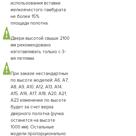
использования вставки
мелкоячестого тамбурата
не более 15%
площади полотна.
Двери высотой свыше 2100
мм рекомендовано
изготавливать только с 3-
мя петлями.
При заказе нестандартных
по высоте моделей: А6, А7,
А8, А9, А10, А12, А13, А14,
А15, А16, А17, А18, А20, А21,
А23 изменение по высоте
будет за счет верха
дверного полотна (ручка
останется на высоте
1000 мм). Остальные
модели пропорционально