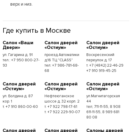
верх и низ.
Где купить в Москве
Cалон «Ваши
Cалон дверей
Cалон дверей
Двери»
«Остиум»
«Остиум»
ул. Гагарина д. 91
проезд Автоматики
Воскресенский
тел.: +7 950 800-27-
д.16 ТЦ "CLASS"
переулок д. 17
93
тел: +7 986-781-68-
т. +7 (4842) 22-46-29
68
+7 910 919-45-25
Cалон дверей
Cалон дверей
Cалон дверей
«Остиум»
«Остиум»
«Остиум»
ул. Болдина д. 87
Нефтеюганское
ул.Магнитагорская
кор. 1
шоссе д. 32 корп. 2
44
т. +7 910 860-00-60
т. +7 922 798-17-61
тел; 711-11-55, 8 908
т. +7 922 229-90-07
611-11-55, 8 989 681
80 08
Cалон дверей
Cалон дверей
Cалоны дверей