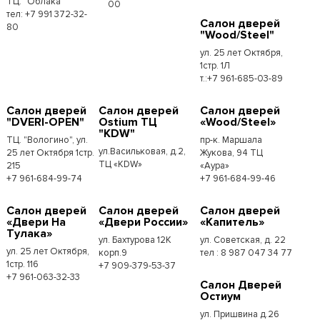
ТЦ. "Облака"
00
тел: +7 991 372-32-
Салон дверей
80
"Wood/Steel"
ул. 25 лет Октября,
1стр. 1Л
т.:+7 961-685-03-89
Салон дверей
Салон дверей
Салон дверей
"DVERI-OPEN"
Ostium ТЦ
«Wood/Steel»
"KDW"
ТЦ. "Вологино", ул.
пр-к. Маршала
ул.Васильковая, д.2,
25 лет Октября 1стр.
Жукова, 94 ТЦ
ТЦ «KDW»
215
«Аура»
+7 961-684-99-74
+7 961-684-99-46
Салон дверей
Салон дверей
Салон дверей
«Двери На
«Двери России»
«Капитель»
Тулака»
ул. Бахтурова 12К
ул. Советская, д. 22
ул. 25 лет Октября,
корп.9
тел : 8 987 047 34 77
1стр. 116
+7 909-379-53-37
+7 961-063-32-33
Салон Дверей
Остиум
ул. Пришвина д.26