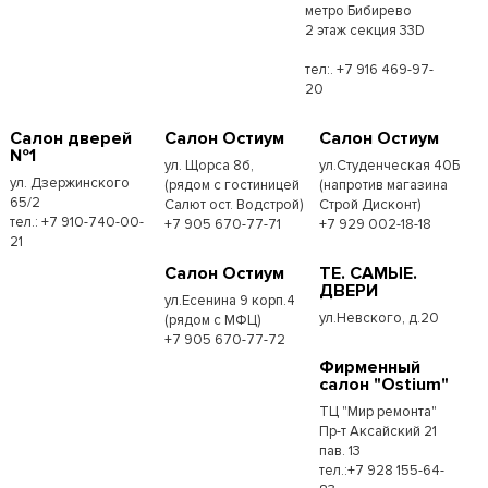
метро Бибирево
2 этаж секция 33D
тел:. +7 916 469-97-
20
Салон дверей
Салон Остиум
Салон Остиум
№1
ул. Щорса 8б,
ул.Студенческая 40Б
ул. Дзержинского
(рядом с гостиницей
(напротив магазина
65/2
Салют ост. Водстрой)
Строй Дисконт)
тел.: +7 910-740-00-
+7 905 670-77-71
+7 929 002-18-18
21
Салон Остиум
ТЕ. САМЫЕ.
ДВЕРИ
ул.Есенина 9 корп.4
ул.Невского, д.20
(рядом с МФЦ)
+7 905 670-77-72
Фирменный
салон "Ostium"
ТЦ "Мир ремонта"
Пр-т Аксайский 21
пав. 13
тел.:+7 928 155-64-