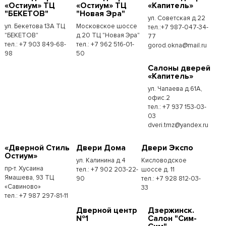
«Остиум» ТЦ
«Остиум» ТЦ
«Капитель»
"БЕКЕТОВ"
"Новая Эра"
ул. Советская д.22
ул. Бекетова 13А ТЦ
Московское шоссе
тел.:+7 987-047-34-
"БЕКЕТОВ"
д.20 ТЦ "Новая Эра"
77
тел.: +7 903 849-68-
тел.: +7 962 516-01-
gorod.okna@mail.ru
98
50
Cалоны дверей
«Капитель»
ул. Чапаева д.61А,
офис.2
тел.: +7 937 153-03-
03
dveri.tmz@yandex.ru
«Дверной Стиль
Двери Дома
Двери Экспо
Остиум»
ул. Калинина д.4
Кисловодское
пр-т. Хусаина
тел.: +7 902 203-22-
шоссе д. 11
Ямашева, 93 ТЦ
90
тел.: +7 928 812-03-
«Савиново»
33
тел.: +7 987 297-81-11
Дверной центр
Дзержинск.
№1
Салон "Сим-