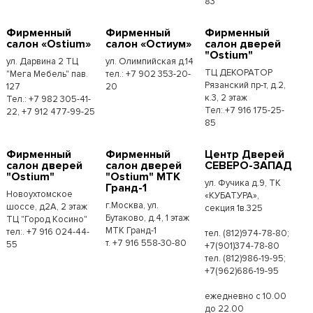
83
Фирменный
Фирменный
Фирменный
салон «Ostium»
салон «Остиум»
салон дверей
"Ostium"
ул. Дарвина 2 ТЦ
ул. Олимпийская д.14
ТЦ ДЕКОРАТОР
"Мега Мебель" пав.
тел.: +7 902 353-20-
Рязанский пр-т, д.2,
127
20
к.3, 2 этаж
Тел.: +7 982 305-41-
Тел:.+7 916 175-25-
22, +7 912 477-99-25
85
Фирменный
Фирменный
Центр Дверей
салон дверей
салон дверей
СЕВЕРО-ЗАПАД
"Ostium"
"Ostium" МТК
ул. Фучика д.9, ТК
Гранд-1
Новоухтомское
«КУБАТУРА»,
г.Москва, ул.
шоссе, д2А, 2 этаж
секция 1в.325
Бутаково, д.4, 1 этаж
ТЦ "Город Косино"
МТК Гранд-1
тел:. +7 916 024-44-
тел. (812)974-78-80;
т. +7 916 558-30-80
55
+7(901)374-78-80
тел. (812)986-19-95;
+7(962)686-19-95
ежедневно с 10.00
до 22.00