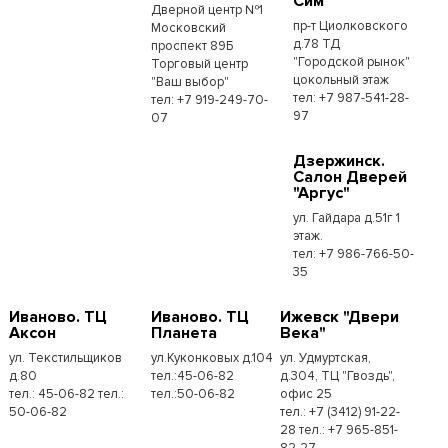
Сим"
Дверной центр №1
пр-т Циолковского
Московский
д.78 ТД
проспект 89Б
"Городской рынок"
Торговый центр
цокольный этаж
"Ваш выбор"
тел: +7 987-541-28-
тел: +7 919-249-70-
97
07
Дзержинск.
Салон Дверей
"Аргус"
ул. Гайдара д.51г 1
этаж.
тел: +7 986-766-50-
35
Иваново. ТЦ
Иваново. ТЦ
Ижевск "Двери
Аксон
Планета
Века"
ул. Текстильщиков
ул.Куконковых д.104
ул. Удмуртская,
д.80
тел.:45-06-82
д.304, ТЦ "Гвоздь",
тел.: 45-06-82 тел.:
тел.:50-06-82
офис 25
50-06-82
тел.: +7 (3412) 91-22-
28 тел.: +7 965-851-
82-27