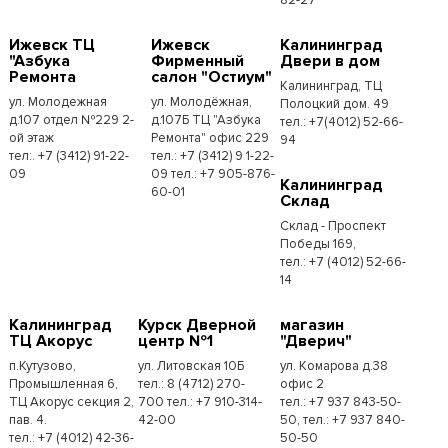
Ижевск ТЦ
Ижевск
Калининград
"Азбука
Фирменный
Двери в дом
Ремонта
салон "Остиум"
Калининград, ТЦ
ул. Молодежная
ул. Молодёжная,
Полоцкий дом. 49
д.107 отдел №229 2-
д.107Б ТЦ "Азбука
тел.: +7(4012) 52-66-
ой этаж
Ремонта" офис 229
94
тел:. +7 (3412) 91-22-
тел.: +7 (3412) 9 1-22-
09
09 тел.: +7 905-876-
Калининград
60-01
Склад
Склад - Проспект
Победы 169,
тел.:​ +7 (4012) 52-66-
14
Калининград
Курск Дверной
магазин
ТЦ Акорус
центр №1
"Дверич"
п.Кутузово,
ул. Литовская 10Б
ул. Комарова д.38
Промышленная 6,
тел.: 8 (4712) 270-
офис 2
ТЦ Акорус секция 2,
700 тел.: +7 910-314-
тел.: +7 937 843-50-
пав. 4.
42-00
50, тел.: +7 937 840-
тел.: +7 (4012) 42-36-
50-50