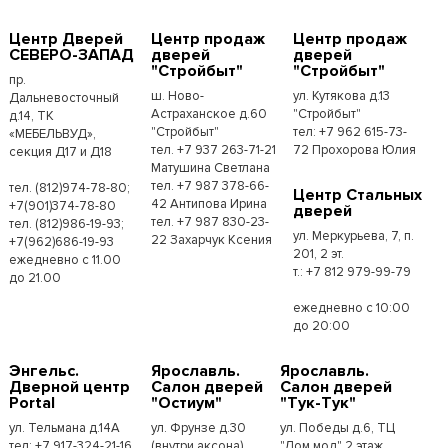
Центр Дверей
Центр продаж
Центр продаж
СЕВЕРО-ЗАПАД
дверей
дверей
"Стройбыт"
"Стройбыт"
пр.
ш. Ново-
ул. Кутякова д.13
Дальневосточный
Астраханское д.60
"Стройбыт"
д.14, ТК
"Стройбыт"
тел: +7 962 615-73-
«МЕБЕЛЬВУД»,
тел. +7 937 263-71-21
72 Прохорова Юлия
секция Д17 и Д18
Матушина Светлана
тел. +7 987 378-66-
тел. (812)974-78-80;
Центр Стальных
42 Антипова Ирина
+7(901)374-78-80
дверей
тел. +7 987 830-23-
тел. (812)986-19-93;
ул. Меркурьева, 7, п.
22 Захарчук Ксения
+7(962)686-19-93
201, 2 эт.
ежедневно с 11.00
т.: +7 812 979-99-79
до 21.00
ежедневно с 10:00
до 20:00
Энгельс.
Ярославль.
Ярославль.
Дверной центр
Салон дверей
Салон дверей
Portal
"Остиум"
"Тук-Тук"
ул. Тельмана д.14А
ул. Фрунзе д.30
ул. Победы д.6, ТЦ
тел: +7 917-324-21-16
(внутри аксона)
"Дом мод" 2 этаж