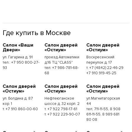
Где купить в Москве
Cалон «Ваши
Cалон дверей
Cалон дверей
Двери»
«Остиум»
«Остиум»
ул. Гагарина д. 91
проезд Автоматики
Воскресенский
тел.: +7 950 800-27-
д.16 ТЦ "CLASS"
переулок д. 17
93
тел: +7 986-781-68-
т. +7 (4842) 22-46-29
68
+7 910 919-45-25
Cалон дверей
Cалон дверей
Cалон дверей
«Остиум»
«Остиум»
«Остиум»
ул. Болдина д. 87
Нефтеюганское
ул.Магнитагорская
кор. 1
шоссе д. 32 корп. 2
44
т. +7 910 860-00-60
т. +7 922 798-17-61
тел; 711-11-55, 8 908
т. +7 922 229-90-07
611-11-55, 8 989 681
80 08