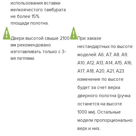
использования вставки
мелкоячестого тамбурата
не более 15%
площади полотна.
Двери высотой свыше 2100
При заказе
мм рекомендовано
нестандартных по высоте
изготавливать только с 3-
моделей: А6, А7, А8, А9,
мя петлями.
А10, А12, А13, А14, А15, А16,
А17, А18, А20, А21, А23
изменение по высоте
будет за счет верха
дверного полотна (ручка
останется на высоте
1000 мм). Остальные
модели пропорционально
верх и низ.