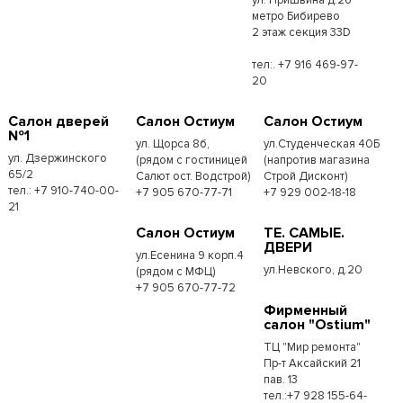
метро Бибирево
2 этаж секция 33D
тел:. +7 916 469-97-
20
Салон дверей
Салон Остиум
Салон Остиум
№1
ул. Щорса 8б,
ул.Студенческая 40Б
ул. Дзержинского
(рядом с гостиницей
(напротив магазина
65/2
Салют ост. Водстрой)
Строй Дисконт)
тел.: +7 910-740-00-
+7 905 670-77-71
+7 929 002-18-18
21
Салон Остиум
ТЕ. САМЫЕ.
ДВЕРИ
ул.Есенина 9 корп.4
ул.Невского, д.20
(рядом с МФЦ)
+7 905 670-77-72
Фирменный
салон "Ostium"
ТЦ "Мир ремонта"
Пр-т Аксайский 21
пав. 13
тел.:+7 928 155-64-