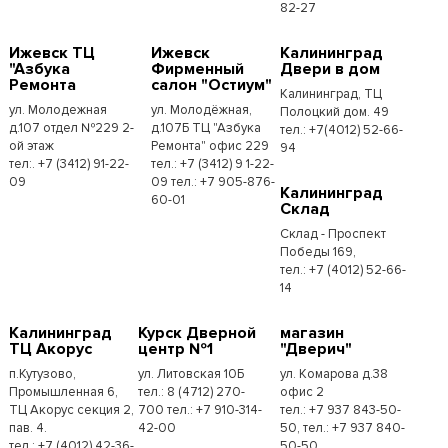
82-27
Ижевск ТЦ
Ижевск
Калининград
"Азбука
Фирменный
Двери в дом
Ремонта
салон "Остиум"
Калининград, ТЦ
ул. Молодежная
ул. Молодёжная,
Полоцкий дом. 49
д.107 отдел №229 2-
д.107Б ТЦ "Азбука
тел.: +7(4012) 52-66-
ой этаж
Ремонта" офис 229
94
тел:. +7 (3412) 91-22-
тел.: +7 (3412) 9 1-22-
09
09 тел.: +7 905-876-
Калининград
60-01
Склад
Склад - Проспект
Победы 169,
тел.:​ +7 (4012) 52-66-
14
Калининград
Курск Дверной
магазин
ТЦ Акорус
центр №1
"Дверич"
п.Кутузово,
ул. Литовская 10Б
ул. Комарова д.38
Промышленная 6,
тел.: 8 (4712) 270-
офис 2
ТЦ Акорус секция 2,
700 тел.: +7 910-314-
тел.: +7 937 843-50-
пав. 4.
42-00
50, тел.: +7 937 840-
тел.: +7 (4012) 42-36-
50-50