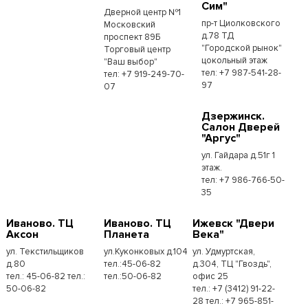
Сим"
Дверной центр №1
пр-т Циолковского
Московский
д.78 ТД
проспект 89Б
"Городской рынок"
Торговый центр
цокольный этаж
"Ваш выбор"
тел: +7 987-541-28-
тел: +7 919-249-70-
97
07
Дзержинск.
Салон Дверей
"Аргус"
ул. Гайдара д.51г 1
этаж.
тел: +7 986-766-50-
35
Иваново. ТЦ
Иваново. ТЦ
Ижевск "Двери
Аксон
Планета
Века"
ул. Текстильщиков
ул.Куконковых д.104
ул. Удмуртская,
д.80
тел.:45-06-82
д.304, ТЦ "Гвоздь",
тел.: 45-06-82 тел.:
тел.:50-06-82
офис 25
50-06-82
тел.: +7 (3412) 91-22-
28 тел.: +7 965-851-