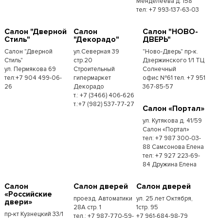
Менделеева д. 158
тел: +7 993-137-63-03
Салон "Дверной
Салон
Салон "НОВО-
Стиль"
"Декорадо"
ДВЕРЬ"
Салон "Дверной
ул.Северная 39
"Ново-Дверь" пр-к.
Стиль"
стр.20
Дзержинского 1/1 ТЦ
ул. Пермякова 69
Строительный
Солнечный
тел:+7 904 499-06-
гипермаркет
офис №61 тел. +7 951
26
Декорадо
367-85-57
т.: +7 (3466) 406-626
т.:+7 (982) 537-77-27
Салон «Портал»
ул. Кутякова д. 41/59
Салон «Портал»
тел: +7 987 300-03-
88 Самсонова Елена
тел: +7 927 223-69-
84 Дружина Елена
Салон
Салон дверей
Салон дверей
«Российские
проезд. Автоматики
ул. 25 лет Октября,
двери»
28А стр. 1
1стр. 95
пр-кт Кузнецкий 33/1
тел.: +7 987-770-59-
+7 961-684-98-79