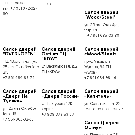
ТЦ. "Облака"
00
тел: +7 991 372-32-
Салон дверей
80
"Wood/Steel"
ул. 25 лет Октября,
1стр. 1Л
т.:+7 961-685-03-89
Салон дверей
Салон дверей
Салон дверей
"DVERI-OPEN"
Ostium ТЦ
«Wood/Steel»
"KDW"
ТЦ. "Вологино", ул.
пр-к. Маршала
ул.Васильковая, д.2,
25 лет Октября 1стр.
Жукова, 94 ТЦ
ТЦ «KDW»
215
«Аура»
+7 961-684-99-74
+7 961-684-99-46
Салон дверей
Салон дверей
Салон дверей
«Двери На
«Двери России»
«Капитель»
Тулака»
ул. Бахтурова 12К
ул. Советская, д. 22
ул. 25 лет Октября,
корп.9
тел : 8 987 047 34 77
1стр. 116
+7 909-379-53-37
+7 961-063-32-33
Салон Дверей
Остиум
ул. Пришвина д.26