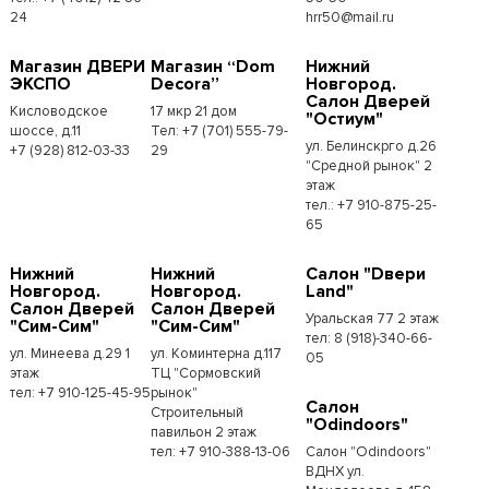
24
hrr50@mail.ru
Магазин ДВЕРИ
Магазин “Dom
Нижний
ЭКСПО
Decora”
Новгород.
Салон Дверей
Кисловодское
17 мкр 21 дом
"Остиум"
шоссе, д.11
Тел: +7 (701) 555-79-
ул. Белинскрго д.26
+7 (928) 812-03-33
29
"Средной рынок" 2
этаж
тел.: +7 910-875-25-
65
Нижний
Нижний
Салон "Dвери
Новгород.
Новгород.
Land"
Салон Дверей
Салон Дверей
Уральская 77 2 этаж
"Сим-Сим"
"Сим-Сим"
тел: 8 (918)-340-66-
ул. Минеева д.29 1
ул. Коминтерна д.117
05
этаж
ТЦ "Сормовский
тел: +7 910-125-45-95
рынок"
Салон
Строительный
"Odindoors"
павильон 2 этаж
тел: +7 910-388-13-06
Салон "Odindoors"
ВДНХ ул.