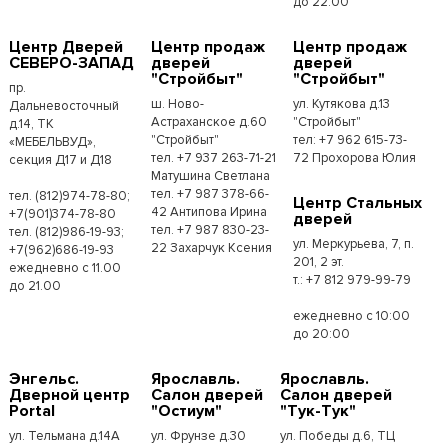
до 22.00
Центр Дверей
Центр продаж
Центр продаж
СЕВЕРО-ЗАПАД
дверей
дверей
"Стройбыт"
"Стройбыт"
пр.
ш. Ново-
ул. Кутякова д.13
Дальневосточный
Астраханское д.60
"Стройбыт"
д.14, ТК
"Стройбыт"
тел: +7 962 615-73-
«МЕБЕЛЬВУД»,
тел. +7 937 263-71-21
72 Прохорова Юлия
секция Д17 и Д18
Матушина Светлана
тел. +7 987 378-66-
тел. (812)974-78-80;
Центр Стальных
42 Антипова Ирина
+7(901)374-78-80
дверей
тел. +7 987 830-23-
тел. (812)986-19-93;
ул. Меркурьева, 7, п.
22 Захарчук Ксения
+7(962)686-19-93
201, 2 эт.
ежедневно с 11.00
т.: +7 812 979-99-79
до 21.00
ежедневно с 10:00
до 20:00
Энгельс.
Ярославль.
Ярославль.
Дверной центр
Салон дверей
Салон дверей
Portal
"Остиум"
"Тук-Тук"
ул. Тельмана д.14А
ул. Фрунзе д.30
ул. Победы д.6, ТЦ