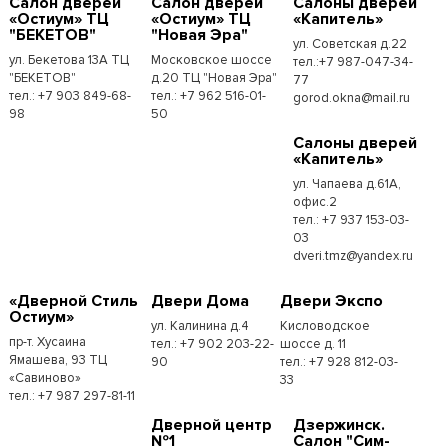
Cалон дверей
Cалон дверей
Cалоны дверей
«Остиум» ТЦ
«Остиум» ТЦ
«Капитель»
"БЕКЕТОВ"
"Новая Эра"
ул. Советская д.22
ул. Бекетова 13А ТЦ
Московское шоссе
тел.:+7 987-047-34-
"БЕКЕТОВ"
д.20 ТЦ "Новая Эра"
77
тел.: +7 903 849-68-
тел.: +7 962 516-01-
gorod.okna@mail.ru
98
50
Cалоны дверей
«Капитель»
ул. Чапаева д.61А,
офис.2
тел.: +7 937 153-03-
03
dveri.tmz@yandex.ru
«Дверной Стиль
Двери Дома
Двери Экспо
Остиум»
ул. Калинина д.4
Кисловодское
пр-т. Хусаина
тел.: +7 902 203-22-
шоссе д. 11
Ямашева, 93 ТЦ
90
тел.: +7 928 812-03-
«Савиново»
33
тел.: +7 987 297-81-11
Дверной центр
Дзержинск.
№1
Салон "Сим-