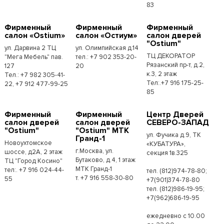
83
Фирменный
Фирменный
Фирменный
салон «Ostium»
салон «Остиум»
салон дверей
"Ostium"
ул. Дарвина 2 ТЦ
ул. Олимпийская д.14
ТЦ ДЕКОРАТОР
"Мега Мебель" пав.
тел.: +7 902 353-20-
Рязанский пр-т, д.2,
127
20
к.3, 2 этаж
Тел.: +7 982 305-41-
Тел:.+7 916 175-25-
22, +7 912 477-99-25
85
Фирменный
Фирменный
Центр Дверей
салон дверей
салон дверей
СЕВЕРО-ЗАПАД
"Ostium"
"Ostium" МТК
ул. Фучика д.9, ТК
Гранд-1
Новоухтомское
«КУБАТУРА»,
г.Москва, ул.
шоссе, д2А, 2 этаж
секция 1в.325
Бутаково, д.4, 1 этаж
ТЦ "Город Косино"
МТК Гранд-1
тел:. +7 916 024-44-
тел. (812)974-78-80;
т. +7 916 558-30-80
55
+7(901)374-78-80
тел. (812)986-19-95;
+7(962)686-19-95
ежедневно с 10.00