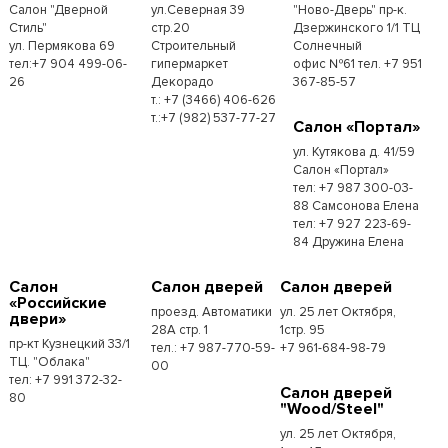
Салон "Дверной
ул.Северная 39
"Ново-Дверь" пр-к.
Стиль"
стр.20
Дзержинского 1/1 ТЦ
ул. Пермякова 69
Строительный
Солнечный
тел:+7 904 499-06-
гипермаркет
офис №61 тел. +7 951
26
Декорадо
367-85-57
т.: +7 (3466) 406-626
т.:+7 (982) 537-77-27
Салон «Портал»
ул. Кутякова д. 41/59
Салон «Портал»
тел: +7 987 300-03-
88 Самсонова Елена
тел: +7 927 223-69-
84 Дружина Елена
Салон
Салон дверей
Салон дверей
«Российские
проезд. Автоматики
ул. 25 лет Октября,
двери»
28А стр. 1
1стр. 95
пр-кт Кузнецкий 33/1
тел.: +7 987-770-59-
+7 961-684-98-79
ТЦ. "Облака"
00
тел: +7 991 372-32-
Салон дверей
80
"Wood/Steel"
ул. 25 лет Октября,