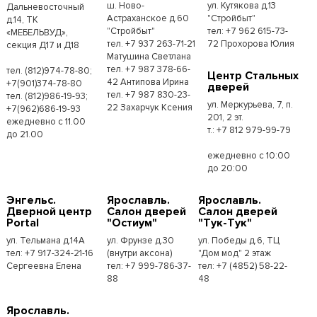
ш. Ново-
ул. Кутякова д.13
Дальневосточный
Астраханское д.60
"Стройбыт"
д.14, ТК
"Стройбыт"
тел: +7 962 615-73-
«МЕБЕЛЬВУД»,
тел. +7 937 263-71-21
72 Прохорова Юлия
секция Д17 и Д18
Матушина Светлана
тел. +7 987 378-66-
тел. (812)974-78-80;
Центр Стальных
42 Антипова Ирина
+7(901)374-78-80
дверей
тел. +7 987 830-23-
тел. (812)986-19-93;
ул. Меркурьева, 7, п.
22 Захарчук Ксения
+7(962)686-19-93
201, 2 эт.
ежедневно с 11.00
т.: +7 812 979-99-79
до 21.00
ежедневно с 10:00
до 20:00
Энгельс.
Ярославль.
Ярославль.
Дверной центр
Салон дверей
Салон дверей
Portal
"Остиум"
"Тук-Тук"
ул. Тельмана д.14А
ул. Фрунзе д.30
ул. Победы д.6, ТЦ
тел: +7 917-324-21-16
(внутри аксона)
"Дом мод" 2 этаж
Сергеевна Елена
тел: +7 999-786-37-
тел: +7 (4852) 58-22-
88
48
Ярославль.