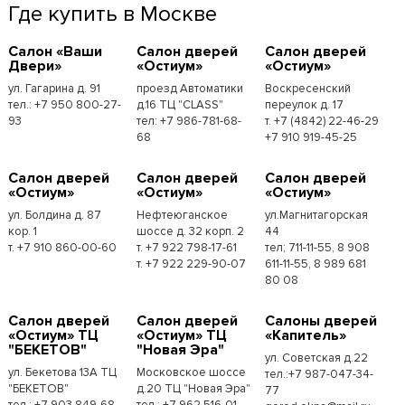
Где купить в Москве
Cалон «Ваши
Cалон дверей
Cалон дверей
Двери»
«Остиум»
«Остиум»
ул. Гагарина д. 91
проезд Автоматики
Воскресенский
тел.: +7 950 800-27-
д.16 ТЦ "CLASS"
переулок д. 17
93
тел: +7 986-781-68-
т. +7 (4842) 22-46-29
68
+7 910 919-45-25
Cалон дверей
Cалон дверей
Cалон дверей
«Остиум»
«Остиум»
«Остиум»
ул. Болдина д. 87
Нефтеюганское
ул.Магнитагорская
кор. 1
шоссе д. 32 корп. 2
44
т. +7 910 860-00-60
т. +7 922 798-17-61
тел; 711-11-55, 8 908
т. +7 922 229-90-07
611-11-55, 8 989 681
80 08
Cалон дверей
Cалон дверей
Cалоны дверей
«Остиум» ТЦ
«Остиум» ТЦ
«Капитель»
"БЕКЕТОВ"
"Новая Эра"
ул. Советская д.22
ул. Бекетова 13А ТЦ
Московское шоссе
тел.:+7 987-047-34-
"БЕКЕТОВ"
д.20 ТЦ "Новая Эра"
77
тел.: +7 903 849-68-
тел.: +7 962 516-01-