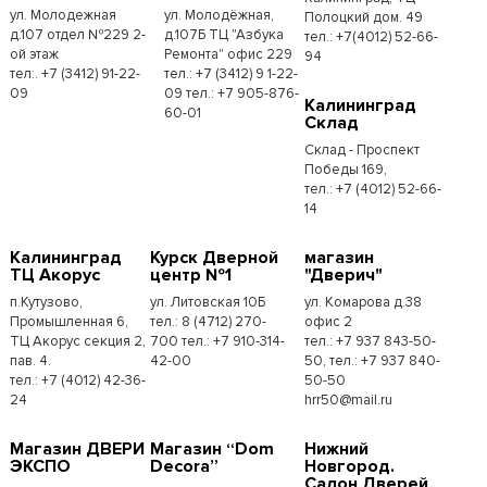
ул. Молодежная
ул. Молодёжная,
Полоцкий дом. 49
д.107 отдел №229 2-
д.107Б ТЦ "Азбука
тел.: +7(4012) 52-66-
ой этаж
Ремонта" офис 229
94
тел:. +7 (3412) 91-22-
тел.: +7 (3412) 9 1-22-
09
09 тел.: +7 905-876-
Калининград
60-01
Склад
Склад - Проспект
Победы 169,
тел.:​ +7 (4012) 52-66-
14
Калининград
Курск Дверной
магазин
ТЦ Акорус
центр №1
"Дверич"
п.Кутузово,
ул. Литовская 10Б
ул. Комарова д.38
Промышленная 6,
тел.: 8 (4712) 270-
офис 2
ТЦ Акорус секция 2,
700 тел.: +7 910-314-
тел.: +7 937 843-50-
пав. 4.
42-00
50, тел.: +7 937 840-
тел.: +7 (4012) 42-36-
50-50
24
hrr50@mail.ru
Магазин ДВЕРИ
Магазин “Dom
Нижний
ЭКСПО
Decora”
Новгород.
Салон Дверей