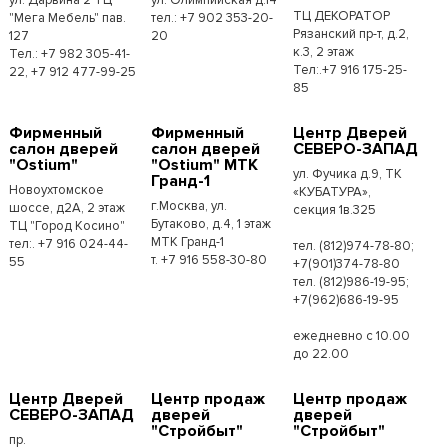
ТЦ ДЕКОРАТОР
"Мега Мебель" пав.
тел.: +7 902 353-20-
Рязанский пр-т, д.2,
127
20
к.3, 2 этаж
Тел.: +7 982 305-41-
Тел:.+7 916 175-25-
22, +7 912 477-99-25
85
Фирменный
Фирменный
Центр Дверей
салон дверей
салон дверей
СЕВЕРО-ЗАПАД
"Ostium"
"Ostium" МТК
ул. Фучика д.9, ТК
Гранд-1
Новоухтомское
«КУБАТУРА»,
г.Москва, ул.
шоссе, д2А, 2 этаж
секция 1в.325
Бутаково, д.4, 1 этаж
ТЦ "Город Косино"
МТК Гранд-1
тел:. +7 916 024-44-
тел. (812)974-78-80;
т. +7 916 558-30-80
55
+7(901)374-78-80
тел. (812)986-19-95;
+7(962)686-19-95
ежедневно с 10.00
до 22.00
Центр Дверей
Центр продаж
Центр продаж
СЕВЕРО-ЗАПАД
дверей
дверей
"Стройбыт"
"Стройбыт"
пр.