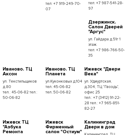
тел: +7 987-541-28-
тел: +7 919-249-70-
97
07
Дзержинск.
Салон Дверей
"Аргус"
ул. Гайдара д.51г 1
этаж.
тел: +7 986-766-50-
35
Иваново. ТЦ
Иваново. ТЦ
Ижевск "Двери
Аксон
Планета
Века"
ул. Текстильщиков
ул.Куконковых д.104
ул. Удмуртская,
д.80
тел.:45-06-82
д.304, ТЦ "Гвоздь",
тел.: 45-06-82 тел.:
тел.:50-06-82
офис 25
50-06-82
тел.: +7 (3412) 91-22-
28 тел.: +7 965-851-
82-27
Ижевск ТЦ
Ижевск
Калининград
"Азбука
Фирменный
Двери в дом
Ремонта
салон "Остиум"
Калининград, ТЦ