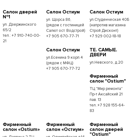
Салон дверей
Салон Остиум
Салон Остиум
№1
ул. Щорса 8б,
ул.Студенческая 40Б
ул. Дзержинского
(рядом с гостиницей
(напротив магазина
65/2
Салют ост. Водстрой)
Строй Дисконт)
тел.: +7 910-740-00-
+7 905 670-77-71
+7 929 002-18-18
21
Салон Остиум
ТЕ. САМЫЕ.
ДВЕРИ
ул.Есенина 9 корп.4
ул.Невского, д.20
(рядом с МФЦ)
+7 905 670-77-72
Фирменный
салон "Ostium"
ТЦ "Мир ремонта"
Пр-т Аксайский 21
пав. 13
тел.:+7 928 155-64-
83
Фирменный
Фирменный
Фирменный
салон «Ostium»
салон «Остиум»
салон дверей
"Ostium"
ул. Дарвина 2 ТЦ
ул. Олимпийская д.14