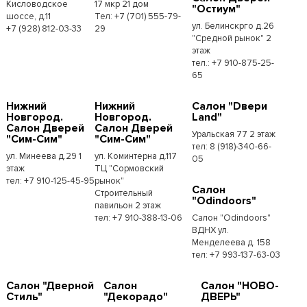
Кисловодское
17 мкр 21 дом
"Остиум"
шоссе, д.11
Тел: +7 (701) 555-79-
ул. Белинскрго д.26
+7 (928) 812-03-33
29
"Средной рынок" 2
этаж
тел.: +7 910-875-25-
65
Нижний
Нижний
Салон "Dвери
Новгород.
Новгород.
Land"
Салон Дверей
Салон Дверей
Уральская 77 2 этаж
"Сим-Сим"
"Сим-Сим"
тел: 8 (918)-340-66-
ул. Минеева д.29 1
ул. Коминтерна д.117
05
этаж
ТЦ "Сормовский
тел: +7 910-125-45-95
рынок"
Салон
Строительный
"Odindoors"
павильон 2 этаж
тел: +7 910-388-13-06
Салон "Odindoors"
ВДНХ ул.
Менделеева д. 158
тел: +7 993-137-63-03
Салон "Дверной
Салон
Салон "НОВО-
Стиль"
"Декорадо"
ДВЕРЬ"