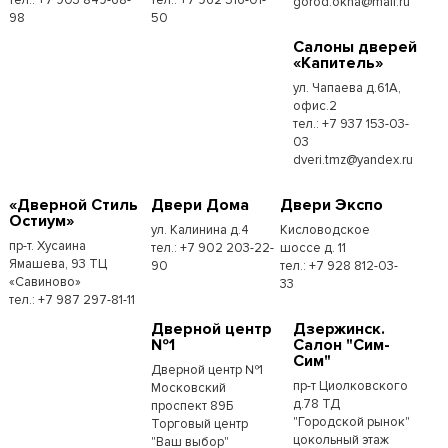
gorod.okna@mail.ru
98
50
Cалоны дверей
«Капитель»
ул. Чапаева д.61А,
офис.2
тел.: +7 937 153-03-
03
dveri.tmz@yandex.ru
«Дверной Стиль
Двери Дома
Двери Экспо
Остиум»
ул. Калинина д.4
Кисловодское
пр-т. Хусаина
тел.: +7 902 203-22-
шоссе д. 11
Ямашева, 93 ТЦ
90
тел.: +7 928 812-03-
«Савиново»
33
тел.: +7 987 297-81-11
Дверной центр
Дзержинск.
№1
Салон "Сим-
Сим"
Дверной центр №1
пр-т Циолковского
Московский
д.78 ТД
проспект 89Б
"Городской рынок"
Торговый центр
цокольный этаж
"Ваш выбор"