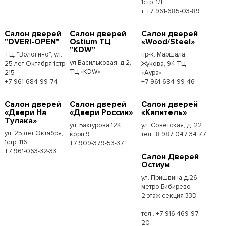
1стр. 1Л
т.:+7 961-685-03-89
Салон дверей
Салон дверей
Салон дверей
"DVERI-OPEN"
Ostium ТЦ
«Wood/Steel»
"KDW"
ТЦ. "Вологино", ул.
пр-к. Маршала
ул.Васильковая, д.2,
25 лет Октября 1стр.
Жукова, 94 ТЦ
ТЦ «KDW»
215
«Аура»
+7 961-684-99-74
+7 961-684-99-46
Салон дверей
Салон дверей
Салон дверей
«Двери На
«Двери России»
«Капитель»
Тулака»
ул. Бахтурова 12К
ул. Советская, д. 22
ул. 25 лет Октября,
корп.9
тел : 8 987 047 34 77
1стр. 116
+7 909-379-53-37
+7 961-063-32-33
Салон Дверей
Остиум
ул. Пришвина д.26
метро Бибирево
2 этаж секция 33D
тел:. +7 916 469-97-
20