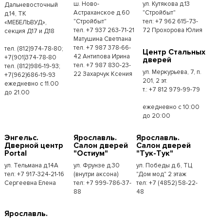
ш. Ново-
ул. Кутякова д.13
Дальневосточный
Астраханское д.60
"Стройбыт"
д.14, ТК
"Стройбыт"
тел: +7 962 615-73-
«МЕБЕЛЬВУД»,
тел. +7 937 263-71-21
72 Прохорова Юлия
секция Д17 и Д18
Матушина Светлана
тел. +7 987 378-66-
тел. (812)974-78-80;
Центр Стальных
42 Антипова Ирина
+7(901)374-78-80
дверей
тел. +7 987 830-23-
тел. (812)986-19-93;
ул. Меркурьева, 7, п.
22 Захарчук Ксения
+7(962)686-19-93
201, 2 эт.
ежедневно с 11.00
т.: +7 812 979-99-79
до 21.00
ежедневно с 10:00
до 20:00
Энгельс.
Ярославль.
Ярославль.
Дверной центр
Салон дверей
Салон дверей
Portal
"Остиум"
"Тук-Тук"
ул. Тельмана д.14А
ул. Фрунзе д.30
ул. Победы д.6, ТЦ
тел: +7 917-324-21-16
(внутри аксона)
"Дом мод" 2 этаж
Сергеевна Елена
тел: +7 999-786-37-
тел: +7 (4852) 58-22-
88
48
Ярославль.