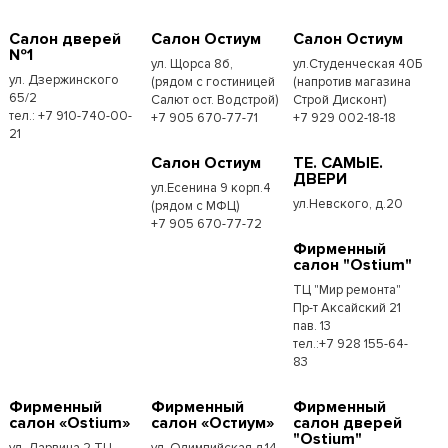
Салон дверей
Салон Остиум
Салон Остиум
№1
ул. Щорса 8б,
ул.Студенческая 40Б
ул. Дзержинского
(рядом с гостиницей
(напротив магазина
65/2
Салют ост. Водстрой)
Строй Дисконт)
тел.: +7 910-740-00-
+7 905 670-77-71
+7 929 002-18-18
21
Салон Остиум
ТЕ. САМЫЕ.
ДВЕРИ
ул.Есенина 9 корп.4
ул.Невского, д.20
(рядом с МФЦ)
+7 905 670-77-72
Фирменный
салон "Ostium"
ТЦ "Мир ремонта"
Пр-т Аксайский 21
пав. 13
тел.:+7 928 155-64-
83
Фирменный
Фирменный
Фирменный
салон «Ostium»
салон «Остиум»
салон дверей
"Ostium"
ул. Дарвина 2 ТЦ
ул. Олимпийская д.14