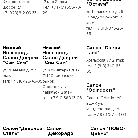
Кисловодское
17 мкр 21 дом
"Остиум"
шоссе, д.11
Тел: +7 (701) 555-79-
ул. Белинскрго д.26
+7 (928) 812-03-33
29
"Средной рынок" 2
этаж
тел.: +7 910-875-25-
65
Нижний
Нижний
Салон "Dвери
Новгород.
Новгород.
Land"
Салон Дверей
Салон Дверей
Уральская 77 2 этаж
"Сим-Сим"
"Сим-Сим"
тел: 8 (918)-340-66-
ул. Минеева д.29 1
ул. Коминтерна д.117
05
этаж
ТЦ "Сормовский
тел: +7 910-125-45-95
рынок"
Салон
Строительный
"Odindoors"
павильон 2 этаж
тел: +7 910-388-13-06
Салон "Odindoors"
ВДНХ ул.
Менделеева д. 158
тел: +7 993-137-63-03
Салон "Дверной
Салон
Салон "НОВО-
Стиль"
"Декорадо"
ДВЕРЬ"