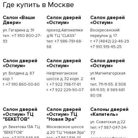
Где купить в Москве
Cалон «Ваши
Cалон дверей
Cалон дверей
Двери»
«Остиум»
«Остиум»
ул. Гагарина д. 91
проезд Автоматики
Воскресенский
тел.: +7 950 800-27-
д.16 ТЦ "CLASS"
переулок д. 17
93
тел: +7 986-781-68-
т. +7 (4842) 22-46-29
68
+7 910 919-45-25
Cалон дверей
Cалон дверей
Cалон дверей
«Остиум»
«Остиум»
«Остиум»
ул. Болдина д. 87
Нефтеюганское
ул.Магнитагорская
кор. 1
шоссе д. 32 корп. 2
44
т. +7 910 860-00-60
т. +7 922 798-17-61
тел; 711-11-55, 8 908
т. +7 922 229-90-07
611-11-55, 8 989 681
80 08
Cалон дверей
Cалон дверей
Cалоны дверей
«Остиум» ТЦ
«Остиум» ТЦ
«Капитель»
"БЕКЕТОВ"
"Новая Эра"
ул. Советская д.22
ул. Бекетова 13А ТЦ
Московское шоссе
тел.:+7 987-047-34-
"БЕКЕТОВ"
д.20 ТЦ "Новая Эра"
77
тел.: +7 903 849-68-
тел.: +7 962 516-01-