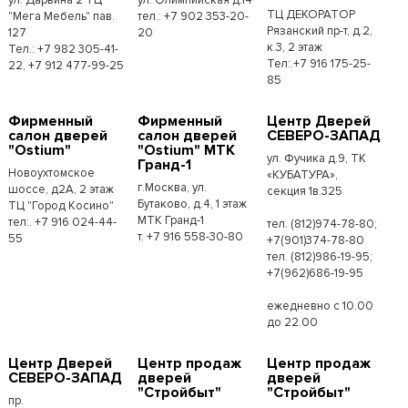
ТЦ ДЕКОРАТОР
"Мега Мебель" пав.
тел.: +7 902 353-20-
Рязанский пр-т, д.2,
127
20
к.3, 2 этаж
Тел.: +7 982 305-41-
Тел:.+7 916 175-25-
22, +7 912 477-99-25
85
Фирменный
Фирменный
Центр Дверей
салон дверей
салон дверей
СЕВЕРО-ЗАПАД
"Ostium"
"Ostium" МТК
ул. Фучика д.9, ТК
Гранд-1
Новоухтомское
«КУБАТУРА»,
г.Москва, ул.
шоссе, д2А, 2 этаж
секция 1в.325
Бутаково, д.4, 1 этаж
ТЦ "Город Косино"
МТК Гранд-1
тел:. +7 916 024-44-
тел. (812)974-78-80;
т. +7 916 558-30-80
55
+7(901)374-78-80
тел. (812)986-19-95;
+7(962)686-19-95
ежедневно с 10.00
до 22.00
Центр Дверей
Центр продаж
Центр продаж
СЕВЕРО-ЗАПАД
дверей
дверей
"Стройбыт"
"Стройбыт"
пр.