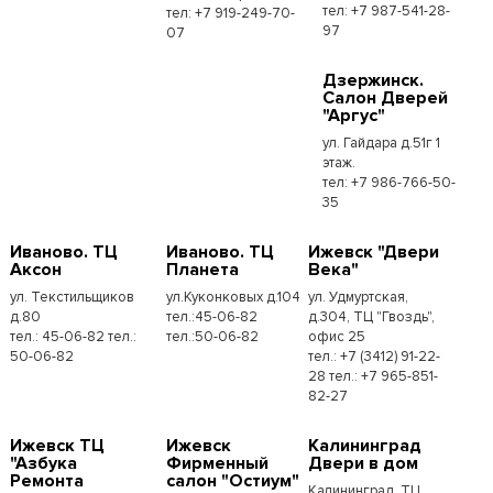
тел: +7 987-541-28-
тел: +7 919-249-70-
97
07
Дзержинск.
Салон Дверей
"Аргус"
ул. Гайдара д.51г 1
этаж.
тел: +7 986-766-50-
35
Иваново. ТЦ
Иваново. ТЦ
Ижевск "Двери
Аксон
Планета
Века"
ул. Текстильщиков
ул.Куконковых д.104
ул. Удмуртская,
д.80
тел.:45-06-82
д.304, ТЦ "Гвоздь",
тел.: 45-06-82 тел.:
тел.:50-06-82
офис 25
50-06-82
тел.: +7 (3412) 91-22-
28 тел.: +7 965-851-
82-27
Ижевск ТЦ
Ижевск
Калининград
"Азбука
Фирменный
Двери в дом
Ремонта
салон "Остиум"
Калининград, ТЦ