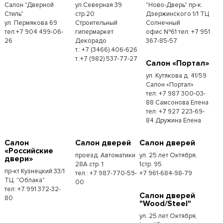
Салон "Дверной
ул.Северная 39
"Ново-Дверь" пр-к.
Стиль"
стр.20
Дзержинского 1/1 ТЦ
ул. Пермякова 69
Строительный
Солнечный
тел:+7 904 499-06-
гипермаркет
офис №61 тел. +7 951
26
Декорадо
367-85-57
т.: +7 (3466) 406-626
т.:+7 (982) 537-77-27
Салон «Портал»
ул. Кутякова д. 41/59
Салон «Портал»
тел: +7 987 300-03-
88 Самсонова Елена
тел: +7 927 223-69-
84 Дружина Елена
Салон
Салон дверей
Салон дверей
«Российские
проезд. Автоматики
ул. 25 лет Октября,
двери»
28А стр. 1
1стр. 95
пр-кт Кузнецкий 33/1
тел.: +7 987-770-59-
+7 961-684-98-79
ТЦ. "Облака"
00
тел: +7 991 372-32-
Салон дверей
80
"Wood/Steel"
ул. 25 лет Октября,