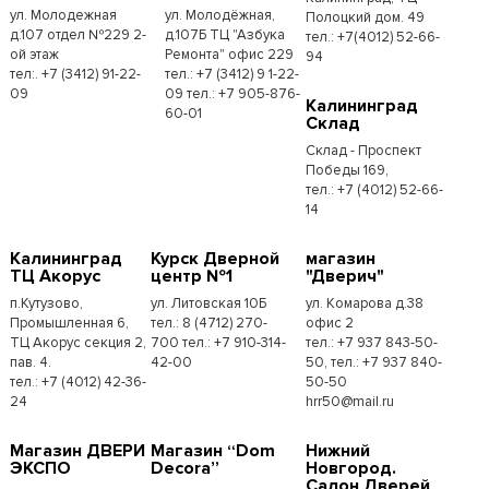
ул. Молодежная
ул. Молодёжная,
Полоцкий дом. 49
д.107 отдел №229 2-
д.107Б ТЦ "Азбука
тел.: +7(4012) 52-66-
ой этаж
Ремонта" офис 229
94
тел:. +7 (3412) 91-22-
тел.: +7 (3412) 9 1-22-
09
09 тел.: +7 905-876-
Калининград
60-01
Склад
Склад - Проспект
Победы 169,
тел.:​ +7 (4012) 52-66-
14
Калининград
Курск Дверной
магазин
ТЦ Акорус
центр №1
"Дверич"
п.Кутузово,
ул. Литовская 10Б
ул. Комарова д.38
Промышленная 6,
тел.: 8 (4712) 270-
офис 2
ТЦ Акорус секция 2,
700 тел.: +7 910-314-
тел.: +7 937 843-50-
пав. 4.
42-00
50, тел.: +7 937 840-
тел.: +7 (4012) 42-36-
50-50
24
hrr50@mail.ru
Магазин ДВЕРИ
Магазин “Dom
Нижний
ЭКСПО
Decora”
Новгород.
Салон Дверей