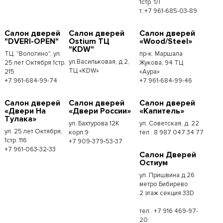
1стр. 1Л
т.:+7 961-685-03-89
Салон дверей
Салон дверей
Салон дверей
"DVERI-OPEN"
Ostium ТЦ
«Wood/Steel»
"KDW"
ТЦ. "Вологино", ул.
пр-к. Маршала
ул.Васильковая, д.2,
25 лет Октября 1стр.
Жукова, 94 ТЦ
ТЦ «KDW»
215
«Аура»
+7 961-684-99-74
+7 961-684-99-46
Салон дверей
Салон дверей
Салон дверей
«Двери На
«Двери России»
«Капитель»
Тулака»
ул. Бахтурова 12К
ул. Советская, д. 22
ул. 25 лет Октября,
корп.9
тел : 8 987 047 34 77
1стр. 116
+7 909-379-53-37
+7 961-063-32-33
Салон Дверей
Остиум
ул. Пришвина д.26
метро Бибирево
2 этаж секция 33D
тел:. +7 916 469-97-
20