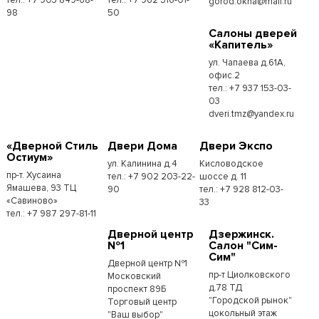
gorod.okna@mail.ru
98
50
Cалоны дверей
«Капитель»
ул. Чапаева д.61А,
офис.2
тел.: +7 937 153-03-
03
dveri.tmz@yandex.ru
«Дверной Стиль
Двери Дома
Двери Экспо
Остиум»
ул. Калинина д.4
Кисловодское
пр-т. Хусаина
тел.: +7 902 203-22-
шоссе д. 11
Ямашева, 93 ТЦ
90
тел.: +7 928 812-03-
«Савиново»
33
тел.: +7 987 297-81-11
Дверной центр
Дзержинск.
№1
Салон "Сим-
Сим"
Дверной центр №1
пр-т Циолковского
Московский
д.78 ТД
проспект 89Б
"Городской рынок"
Торговый центр
цокольный этаж
"Ваш выбор"