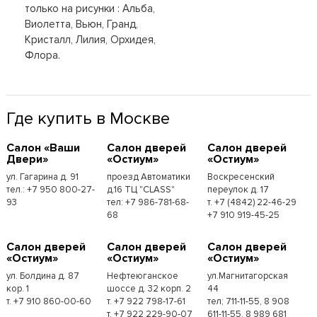
только на рисунки : Альба,
Виолетта, Вьюн, Гранд,
Кристалл, Лилия, Орхидея,
Флора.
Где купить в Москве
Cалон «Ваши
Cалон дверей
Cалон дверей
Двери»
«Остиум»
«Остиум»
ул. Гагарина д. 91
проезд Автоматики
Воскресенский
тел.: +7 950 800-27-
д.16 ТЦ "CLASS"
переулок д. 17
93
тел: +7 986-781-68-
т. +7 (4842) 22-46-29
68
+7 910 919-45-25
Cалон дверей
Cалон дверей
Cалон дверей
«Остиум»
«Остиум»
«Остиум»
ул. Болдина д. 87
Нефтеюганское
ул.Магнитагорская
кор. 1
шоссе д. 32 корп. 2
44
т. +7 910 860-00-60
т. +7 922 798-17-61
тел; 711-11-55, 8 908
т. +7 922 229-90-07
611-11-55, 8 989 681