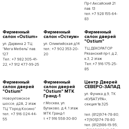
Пр-т Аксайский 21
пав. 13
тел.:+7 928 155-64-
83
Фирменный
Фирменный
Фирменный
салон «Ostium»
салон «Остиум»
салон дверей
"Ostium"
ул. Дарвина 2 ТЦ
ул. Олимпийская д.14
ТЦ ДЕКОРАТОР
"Мега Мебель" пав.
тел.: +7 902 353-20-
Рязанский пр-т, д.2,
127
20
к.3, 2 этаж
Тел.: +7 982 305-41-
Тел:.+7 916 175-25-
22, +7 912 477-99-25
85
Фирменный
Фирменный
Центр Дверей
салон дверей
салон дверей
СЕВЕРО-ЗАПАД
"Ostium"
"Ostium" МТК
ул. Фучика д.9, ТК
Гранд-1
Новоухтомское
«КУБАТУРА»,
г.Москва, ул.
шоссе, д2А, 2 этаж
секция 1в.325
Бутаково, д.4, 1 этаж
ТЦ "Город Косино"
МТК Гранд-1
тел:. +7 916 024-44-
тел. (812)974-78-80;
т. +7 916 558-30-80
55
+7(901)374-78-80
тел. (812)986-19-95;