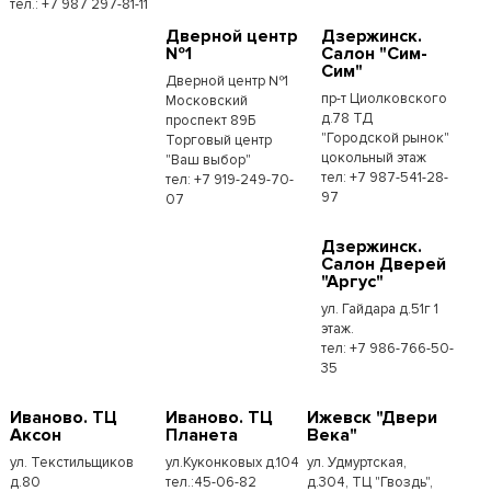
тел.: +7 987 297-81-11
Дверной центр
Дзержинск.
№1
Салон "Сим-
Сим"
Дверной центр №1
пр-т Циолковского
Московский
д.78 ТД
проспект 89Б
"Городской рынок"
Торговый центр
цокольный этаж
"Ваш выбор"
тел: +7 987-541-28-
тел: +7 919-249-70-
97
07
Дзержинск.
Салон Дверей
"Аргус"
ул. Гайдара д.51г 1
этаж.
тел: +7 986-766-50-
35
Иваново. ТЦ
Иваново. ТЦ
Ижевск "Двери
Аксон
Планета
Века"
ул. Текстильщиков
ул.Куконковых д.104
ул. Удмуртская,
д.80
тел.:45-06-82
д.304, ТЦ "Гвоздь",