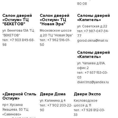
80 08
Cалон дверей
Cалон дверей
Cалоны дверей
«Остиум» ТЦ
«Остиум» ТЦ
«Капитель»
"БЕКЕТОВ"
"Новая Эра"
ул. Советская д.22
ул. Бекетова 13А ТЦ
Московское шоссе
тел.:+7 987-047-34-
"БЕКЕТОВ"
д.20 ТЦ "Новая Эра"
77
тел.: +7 903 849-68-
тел.: +7 962 516-01-
gorod.okna@mail.ru
98
50
Cалоны дверей
«Капитель»
ул. Чапаева д.61А,
офис.2
тел.: +7 937 153-03-
03
dveri.tmz@yandex.ru
«Дверной Стиль
Двери Дома
Двери Экспо
Остиум»
ул. Калинина д.4
Кисловодское
пр-т. Хусаина
тел.: +7 902 203-22-
шоссе д. 11
Ямашева, 93 ТЦ
90
тел.: +7 928 812-03-
«Савиново»
33