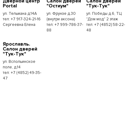
Дверной центр
Салон дверей
Салон дверей
Portal
"Остиум"
"Тук-Тук"
ул. Тельмана д.14А
ул. Фрунзе д.30
ул. Победы д.6, ТЦ
тел: +7 917-324-21-16
(внутри аксона)
"Дом мод" 2 этаж
Сергеевна Елена
тел: +7 999-786-37-
тел: +7 (4852) 58-22-
88
48
Ярославль.
Салон дверей
"Тук-Тук"
ул. Вспольинское
поле, д.14
тел: +7 (4852) 49-35-
47