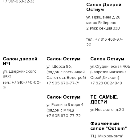
+7 961-063-32-33
Салон Дверей
Остиум
ул. Пришвина д.26
метро Бибирево
2 этаж секция 33D
тел:. +7 916 469-97-
20
Салон дверей
Салон Остиум
Салон Остиум
№1
ул. Щорса 8б,
ул.Студенческая 40Б
ул. Дзержинского
(рядом с гостиницей
(напротив магазина
65/2
Салют ост. Водстрой)
Строй Дисконт)
тел.: +7 910-740-00-
+7 905 670-77-71
+7 929 002-18-18
21
Салон Остиум
ТЕ. САМЫЕ.
ДВЕРИ
ул.Есенина 9 корп.4
ул.Невского, д.20
(рядом с МФЦ)
+7 905 670-77-72
Фирменный
салон "Ostium"
ТЦ "Мир ремонта"