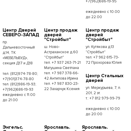
+7(962)686-19-95
ежедневно с 10.00
до 22.00
Центр Дверей
Центр продаж
Центр продаж
СЕВЕРО-ЗАПАД
дверей
дверей
"Стройбыт"
"Стройбыт"
пр.
ш. Ново-
ул. Кутякова д.13
Дальневосточный
Астраханское д.60
"Стройбыт"
д.14, ТК
"Стройбыт"
тел: +7 962 615-73-
«МЕБЕЛЬВУД»,
тел. +7 937 263-71-21
72 Прохорова Юлия
секция Д17 и Д18
Матушина Светлана
тел. +7 987 378-66-
тел. (812)974-78-80;
Центр Стальных
42 Антипова Ирина
+7(901)374-78-80
дверей
тел. +7 987 830-23-
тел. (812)986-19-93;
ул. Меркурьева, 7, п.
22 Захарчук Ксения
+7(962)686-19-93
201, 2 эт.
ежедневно с 11.00
т.: +7 812 979-99-79
до 21.00
ежедневно с 10:00
до 20:00
Энгельс.
Ярославль.
Ярославль.