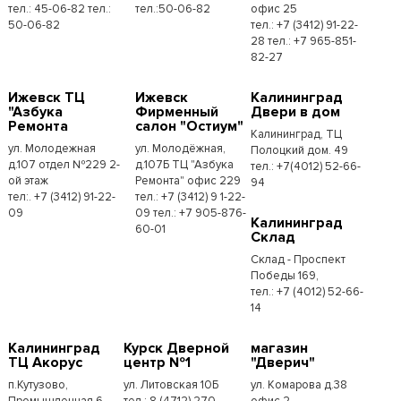
тел.: 45-06-82 тел.:
тел.:50-06-82
офис 25
50-06-82
тел.: +7 (3412) 91-22-
28 тел.: +7 965-851-
82-27
Ижевск ТЦ
Ижевск
Калининград
"Азбука
Фирменный
Двери в дом
Ремонта
салон "Остиум"
Калининград, ТЦ
ул. Молодежная
ул. Молодёжная,
Полоцкий дом. 49
д.107 отдел №229 2-
д.107Б ТЦ "Азбука
тел.: +7(4012) 52-66-
ой этаж
Ремонта" офис 229
94
тел:. +7 (3412) 91-22-
тел.: +7 (3412) 9 1-22-
09
09 тел.: +7 905-876-
Калининград
60-01
Склад
Склад - Проспект
Победы 169,
тел.:​ +7 (4012) 52-66-
14
Калининград
Курск Дверной
магазин
ТЦ Акорус
центр №1
"Дверич"
п.Кутузово,
ул. Литовская 10Б
ул. Комарова д.38
Промышленная 6,
тел.: 8 (4712) 270-
офис 2