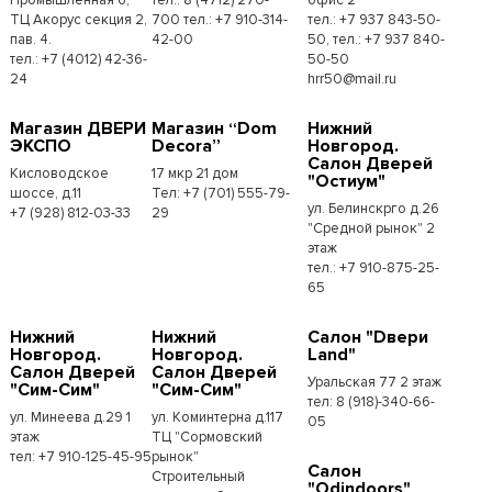
ТЦ Акорус секция 2,
700 тел.: +7 910-314-
тел.: +7 937 843-50-
пав. 4.
42-00
50, тел.: +7 937 840-
тел.: +7 (4012) 42-36-
50-50
24
hrr50@mail.ru
Магазин ДВЕРИ
Магазин “Dom
Нижний
ЭКСПО
Decora”
Новгород.
Салон Дверей
Кисловодское
17 мкр 21 дом
"Остиум"
шоссе, д.11
Тел: +7 (701) 555-79-
ул. Белинскрго д.26
+7 (928) 812-03-33
29
"Средной рынок" 2
этаж
тел.: +7 910-875-25-
65
Нижний
Нижний
Салон "Dвери
Новгород.
Новгород.
Land"
Салон Дверей
Салон Дверей
Уральская 77 2 этаж
"Сим-Сим"
"Сим-Сим"
тел: 8 (918)-340-66-
ул. Минеева д.29 1
ул. Коминтерна д.117
05
этаж
ТЦ "Сормовский
тел: +7 910-125-45-95
рынок"
Салон
Строительный
"Odindoors"