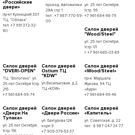
«Российские
проезд. Автоматики
ул. 25 лет Октября,
двери»
28А стр. 1
1стр. 95
пр-кт Кузнецкий 33/1
тел.: +7 987-770-59-
+7 961-684-98-79
ТЦ. "Облака"
00
тел: +7 991 372-32-
Салон дверей
80
"Wood/Steel"
ул. 25 лет Октября,
1стр. 1Л
т.:+7 961-685-03-89
Салон дверей
Салон дверей
Салон дверей
"DVERI-OPEN"
Ostium ТЦ
«Wood/Steel»
"KDW"
ТЦ. "Вологино", ул.
пр-к. Маршала
ул.Васильковая, д.2,
25 лет Октября 1стр.
Жукова, 94 ТЦ
ТЦ «KDW»
215
«Аура»
+7 961-684-99-74
+7 961-684-99-46
Салон дверей
Салон дверей
Салон дверей
«Двери На
«Двери России»
«Капитель»
Тулака»
ул. Бахтурова 12К
ул. Советская, д. 22
ул. 25 лет Октября,
корп.9
тел : 8 987 047 34 77
1стр. 116
+7 909-379-53-37