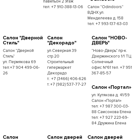
павильон 2 этаж
тел: +7 910-388-13-06
Салон "Odindoors"
ВДНХ ул.
Менделеева д. 158
тел: +7 993-137-63-03
Салон "Дверной
Салон
Салон "НОВО-
Стиль"
"Декорадо"
ДВЕРЬ"
Салон "Дверной
ул.Северная 39
"Ново-Дверь" пр-к.
Стиль"
стр.20
Дзержинского 1/1 ТЦ
ул. Пермякова 69
Строительный
Солнечный
тел:+7 904 499-06-
гипермаркет
офис №61 тел. +7 951
26
Декорадо
367-85-57
т.: +7 (3466) 406-626
т.:+7 (982) 537-77-27
Салон «Портал»
ул. Кутякова д. 41/59
Салон «Портал»
тел: +7 987 300-03-
88 Самсонова Елена
тел: +7 927 223-69-
84 Дружина Елена
Салон
Салон дверей
Салон дверей