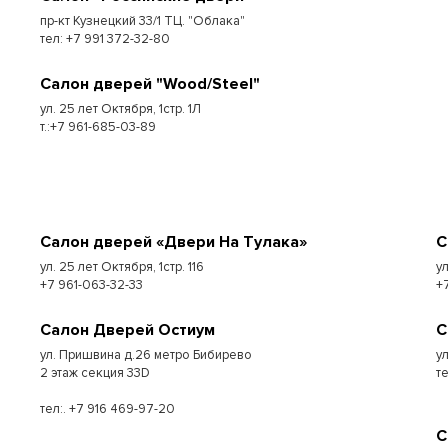
пр-кт Кузнецкий 33/1 ТЦ. "Облака"
тел: +7 991 372-32-80
Салон дверей "Wood/Steel"
ул. 25 лет Октября, 1стр. 1Л
т.:+7 961-685-03-89
Салон дверей «Двери На Тулака»
С
ул. 25 лет Октября, 1стр. 116
у
+7 961-063-32-33
+
Салон Дверей Остиум
С
ул. Пришвина д.26 метро Бибирево
у
2 этаж секция 33D
т
тел:. +7 916 469-97-20
С