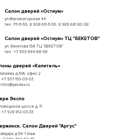
Cалон дверей «Остиум»
ул.Магнитагорская 44
тел; 711-11-55, 8 908 611-11-55, 8 989 681 80 08
Cалон дверей «Остиум» ТЦ "БЕКЕТОВ"
ул. Бекетова 13А ТЦ "БЕКЕТОВ"
тел.: +7 903 849-68-98
лоны дверей «Капитель»
 Чапаева д.61А, офис.2
: +7 937 153-03-03
ri.tmz@yandex.ru
ери Экспо
ловодское шоссе д. 11
: +7 928 812-03-33
ержинск. Салон Дверей "Аргус"
Гайдара д.51г 1 этаж.