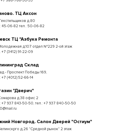
: +7 986-766-50-35
аново. ТЦ Аксон
 Текстильщиков д.80
: 45-06-82 тел.: 50-06-82
евск ТЦ "Азбука Ремонта
 Молодежная д.107 отдел №229 2-ой этаж
. +7 (3412) 91-22-09
лининград Склад
ад - Проспект Победы 169,
:​ +7 (4012) 52-66-14
газин "Дверич"
 Комарова д.38 офис 2
.: +7 937 843-50-50, тел.: +7 937 840-50-50
50@mail.ru
жний Новгород. Салон Дверей "Остиум"
 Белинскрго д.26 "Средной рынок" 2 этаж