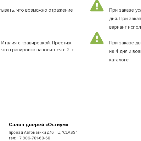
тывать, что возможно отражение
При заказе ус
дня. При зака
вариант испол
 Италия с гравировкой, Престиж
При заказе д
 что гравировка наноситься с 2-х
на 4 дня и во
каталоге.
Cалон дверей «Остиум»
проезд Автоматики д.16 ТЦ "CLASS"
тел: +7 986-781-68-68