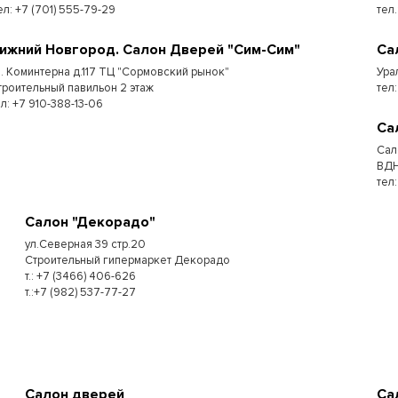
ел: +7 (701) 555-79-29
тел
ижний Новгород. Салон Дверей "Сим-Сим"
Са
л. Коминтерна д.117 ТЦ "Сормовский рынок"
Ура
троительный павильон 2 этаж
тел:
ел: +7 910-388-13-06
Са
Сал
ВДН
тел
Салон "Декорадо"
ул.Северная 39 стр.20
Строительный гипермаркет Декорадо
т.: +7 (3466) 406-626
т.:+7 (982) 537-77-27
Салон дверей
Са