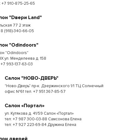
.: +7 910-875-25-65
лон "Dвери Land"
льская 77 2 этаж
 8 (918)-340-66-05
лон "Odindoors"
он "Odindoors"
Х ул. Менделеева д. 158
: +7 993-137-63-03
Салон "НОВО-ДВЕРЬ"
"Ново-Дверь" пр-к. Дзержинского 1/1 ТЦ Солнечный
офис №61 тел. +7 951 367-85-57
Салон «Портал»
ул. Кутякова д. 41/59 Салон «Портал»
тел: +7 987 300-03-88 Самсонова Елена
тел: +7 927 223-69-84 Дружина Елена
лон дверей