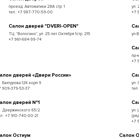
проезд. Автоматики 28А стр. 1
ул. 
тел.: +7 987-770-59-00
+7 
Салон дверей "DVERI-OPEN"
Са
ТЦ. "Вологино", ул. 25 лет Октября 1стр. 215
ул.
+7 961-684-99-74
Са
пр-
+7 
алон дверей «Двери России»
Са
л. Бахтурова 12К корп.9
ул. 
7 909-379-53-37
тел
алон дверей №1
Са
л. Дзержинского 65/2
ул.
ел.: +7 910-740-00-21
(ря
+7 
алон Остиум
Салон 