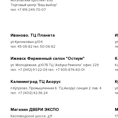
Московский проспект 89Б
Торговый центр "Ваш выбор"
тел: +7 919-249-70-07
Иваново. ТЦ Планета
И
ул.Куконковых д.104
у
тел.:45-06-82 тел.:50-06-82
те
Ижевск Фирменный салон "Остиум"
К
ул. Молодёжная, д.107Б ТЦ "Азбука Ремонта" офис 229
К
тел.: +7 (3412) 9 1-22-09 тел.: +7 905-876-60-01
т
Калининград ТЦ Акорус
К
п.Кутузово, Промышленная 6, ТЦ Акорус секция 2, пав. 4.
у
тел.: +7 (4012) 42-36-24
те
Магазин ДВЕРИ ЭКСПО
М
Кисловодское шоссе, д.11
1