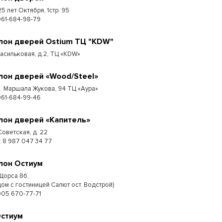
25 лет Октября, 1стр. 95
961-684-98-79
лон дверей Ostium ТЦ "KDW"
Васильковая, д.2, ТЦ «KDW»
лон дверей «Wood/Steel»
к. Маршала Жукова, 94 ТЦ «Аура»
961-684-99-46
лон дверей «Капитель»
Советская, д. 22
 : 8 987 047 34 77
лон Остиум
 Щорса 8б,
дом с гостиницей Салют ост. Водстрой)
905 670-77-71
Остиум