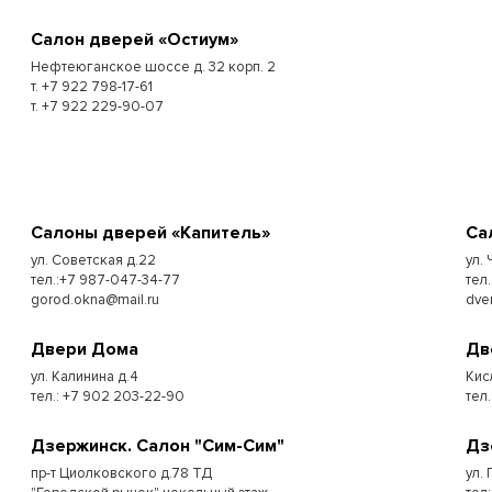
Cалон дверей «Остиум»
Нефтеюганское шоссе д. 32 корп. 2
т. +7 922 798-17-61
т. +7 922 229-90-07
Cалоны дверей «Капитель»
Cа
ул. Советская д.22
ул.
тел.:+7 987-047-34-77
тел.
gorod.okna@mail.ru
dve
Двери Дома
Дв
ул. Калинина д.4
Кис
тел.: +7 902 203-22-90
тел.
Дзержинск. Салон "Сим-Сим"
Дз
пр-т Циолковского д.78 ТД
ул. 