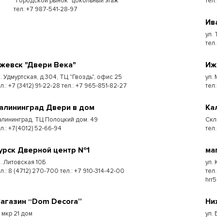
"Городской рынок" цокольный этаж
тел
тел: +7 987-541-28-97
Ив
ул.
тел.
жевск "Двери Века"
Иж
л. Удмуртская, д.304, ТЦ "Гвоздь", офис 25
ул.
л.: +7 (3412) 91-22-28 тел.: +7 965-851-82-27
тел:
алининград Двери в дом
Ка
алининград, ТЦ Полоцкий дом. 49
Скл
ел.: +7(4012) 52-66-94
тел.
урск Дверной центр №1
ма
л. Литовская 10Б
ул.
л.: 8 (4712) 270-700 тел.: +7 910-314-42-00
тел
hrr
агазин “Dom Decora”
Ни
7 мкр 21 дом
ул.