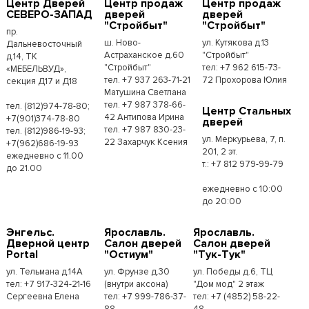
Центр Дверей
Центр продаж
Центр продаж
СЕВЕРО-ЗАПАД
дверей
дверей
"Стройбыт"
"Стройбыт"
пр.
ш. Ново-
ул. Кутякова д.13
Дальневосточный
Астраханское д.60
"Стройбыт"
д.14, ТК
"Стройбыт"
тел: +7 962 615-73-
«МЕБЕЛЬВУД»,
тел. +7 937 263-71-21
72 Прохорова Юлия
секция Д17 и Д18
Матушина Светлана
тел. +7 987 378-66-
тел. (812)974-78-80;
Центр Стальных
42 Антипова Ирина
+7(901)374-78-80
дверей
тел. +7 987 830-23-
тел. (812)986-19-93;
ул. Меркурьева, 7, п.
22 Захарчук Ксения
+7(962)686-19-93
201, 2 эт.
ежедневно с 11.00
т.: +7 812 979-99-79
до 21.00
ежедневно с 10:00
до 20:00
Энгельс.
Ярославль.
Ярославль.
Дверной центр
Салон дверей
Салон дверей
Portal
"Остиум"
"Тук-Тук"
ул. Тельмана д.14А
ул. Фрунзе д.30
ул. Победы д.6, ТЦ
тел: +7 917-324-21-16
(внутри аксона)
"Дом мод" 2 этаж
Сергеевна Елена
тел: +7 999-786-37-
тел: +7 (4852) 58-22-
88
48