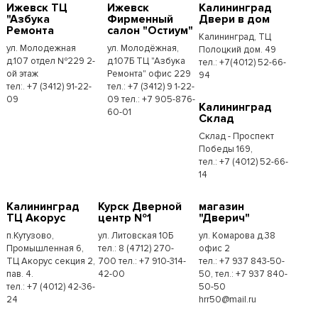
Ижевск ТЦ
Ижевск
Калининград
"Азбука
Фирменный
Двери в дом
Ремонта
салон "Остиум"
Калининград, ТЦ
ул. Молодежная
ул. Молодёжная,
Полоцкий дом. 49
д.107 отдел №229 2-
д.107Б ТЦ "Азбука
тел.: +7(4012) 52-66-
ой этаж
Ремонта" офис 229
94
тел:. +7 (3412) 91-22-
тел.: +7 (3412) 9 1-22-
09
09 тел.: +7 905-876-
Калининград
60-01
Склад
Склад - Проспект
Победы 169,
тел.:​ +7 (4012) 52-66-
14
Калининград
Курск Дверной
магазин
ТЦ Акорус
центр №1
"Дверич"
п.Кутузово,
ул. Литовская 10Б
ул. Комарова д.38
Промышленная 6,
тел.: 8 (4712) 270-
офис 2
ТЦ Акорус секция 2,
700 тел.: +7 910-314-
тел.: +7 937 843-50-
пав. 4.
42-00
50, тел.: +7 937 840-
тел.: +7 (4012) 42-36-
50-50
24
hrr50@mail.ru