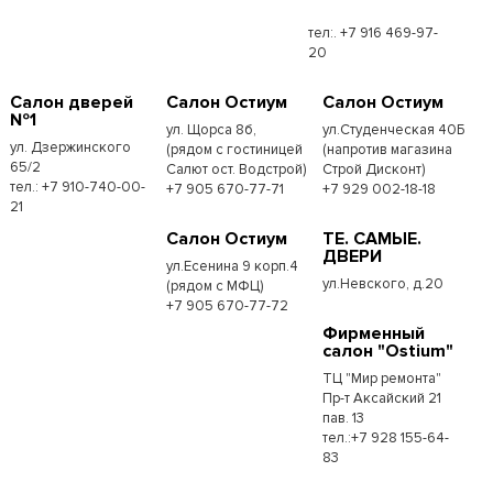
тел:. +7 916 469-97-
20
Салон дверей
Салон Остиум
Салон Остиум
№1
ул. Щорса 8б,
ул.Студенческая 40Б
ул. Дзержинского
(рядом с гостиницей
(напротив магазина
65/2
Салют ост. Водстрой)
Строй Дисконт)
тел.: +7 910-740-00-
+7 905 670-77-71
+7 929 002-18-18
21
Салон Остиум
ТЕ. САМЫЕ.
ДВЕРИ
ул.Есенина 9 корп.4
ул.Невского, д.20
(рядом с МФЦ)
+7 905 670-77-72
Фирменный
салон "Ostium"
ТЦ "Мир ремонта"
Пр-т Аксайский 21
пав. 13
тел.:+7 928 155-64-
83