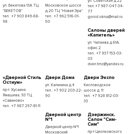
ул. Советская д.22
ул. Бекетова 13А ТЦ
Московское шоссе
тел.:+7 987-047-34-
"БЕКЕТОВ"
д.20 ТЦ "Новая Эра"
77
тел.: +7 903 849-68-
тел.: +7 962 516-01-
gorod.okna@mail.ru
98
50
Cалоны дверей
«Капитель»
ул. Чапаева д.61А,
офис.2
тел.: +7 937 153-03-
03
dveri.tmz@yandex.ru
«Дверной Стиль
Двери Дома
Двери Экспо
Остиум»
ул. Калинина д.4
Кисловодское
пр-т. Хусаина
тел.: +7 902 203-22-
шоссе д. 11
Ямашева, 93 ТЦ
90
тел.: +7 928 812-03-
«Савиново»
33
тел.: +7 987 297-81-11
Дверной центр
Дзержинск.
№1
Салон "Сим-
Сим"
Дверной центр №1
пр-т Циолковского
Московский