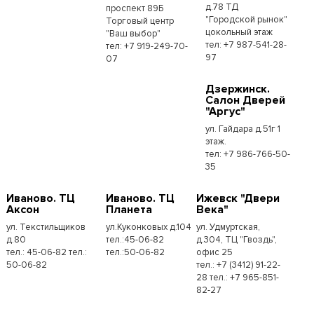
д.78 ТД
проспект 89Б
"Городской рынок"
Торговый центр
цокольный этаж
"Ваш выбор"
тел: +7 987-541-28-
тел: +7 919-249-70-
97
07
Дзержинск.
Салон Дверей
"Аргус"
ул. Гайдара д.51г 1
этаж.
тел: +7 986-766-50-
35
Иваново. ТЦ
Иваново. ТЦ
Ижевск "Двери
Аксон
Планета
Века"
ул. Текстильщиков
ул.Куконковых д.104
ул. Удмуртская,
д.80
тел.:45-06-82
д.304, ТЦ "Гвоздь",
тел.: 45-06-82 тел.:
тел.:50-06-82
офис 25
50-06-82
тел.: +7 (3412) 91-22-
28 тел.: +7 965-851-
82-27