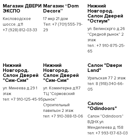
Магазин ДВЕРИ
Магазин “Dom
Нижний
ЭКСПО
Decora”
Новгород.
Салон Дверей
Кисловодское
17 мкр 21 дом
"Остиум"
шоссе, д.11
Тел: +7 (701) 555-79-
ул. Белинскрго д.26
+7 (928) 812-03-33
29
"Средной рынок" 2
этаж
тел.: +7 910-875-25-
65
Нижний
Нижний
Салон "Dвери
Новгород.
Новгород.
Land"
Салон Дверей
Салон Дверей
Уральская 77 2 этаж
"Сим-Сим"
"Сим-Сим"
тел: 8 (918)-340-66-
ул. Минеева д.29 1
ул. Коминтерна д.117
05
этаж
ТЦ "Сормовский
тел: +7 910-125-45-95
рынок"
Салон
Строительный
"Odindoors"
павильон 2 этаж
тел: +7 910-388-13-06
Салон "Odindoors"
ВДНХ ул.
Менделеева д. 158
тел: +7 993-137-63-03