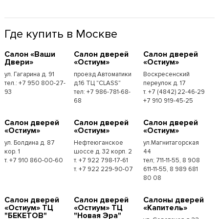
Где купить в Москве
Cалон «Ваши
Cалон дверей
Cалон дверей
Двери»
«Остиум»
«Остиум»
ул. Гагарина д. 91
проезд Автоматики
Воскресенский
тел.: +7 950 800-27-
д.16 ТЦ "CLASS"
переулок д. 17
93
тел: +7 986-781-68-
т. +7 (4842) 22-46-29
68
+7 910 919-45-25
Cалон дверей
Cалон дверей
Cалон дверей
«Остиум»
«Остиум»
«Остиум»
ул. Болдина д. 87
Нефтеюганское
ул.Магнитагорская
кор. 1
шоссе д. 32 корп. 2
44
т. +7 910 860-00-60
т. +7 922 798-17-61
тел; 711-11-55, 8 908
т. +7 922 229-90-07
611-11-55, 8 989 681
80 08
Cалон дверей
Cалон дверей
Cалоны дверей
«Остиум» ТЦ
«Остиум» ТЦ
«Капитель»
"БЕКЕТОВ"
"Новая Эра"