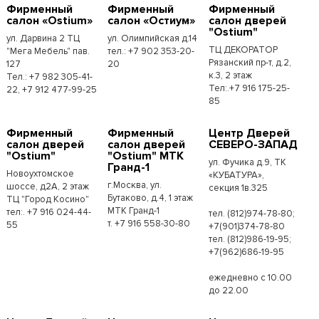
Фирменный
Фирменный
Фирменный
салон «Ostium»
салон «Остиум»
салон дверей
"Ostium"
ул. Дарвина 2 ТЦ
ул. Олимпийская д.14
ТЦ ДЕКОРАТОР
"Мега Мебель" пав.
тел.: +7 902 353-20-
Рязанский пр-т, д.2,
127
20
к.3, 2 этаж
Тел.: +7 982 305-41-
Тел:.+7 916 175-25-
22, +7 912 477-99-25
85
Фирменный
Фирменный
Центр Дверей
салон дверей
салон дверей
СЕВЕРО-ЗАПАД
"Ostium"
"Ostium" МТК
ул. Фучика д.9, ТК
Гранд-1
Новоухтомское
«КУБАТУРА»,
г.Москва, ул.
шоссе, д2А, 2 этаж
секция 1в.325
Бутаково, д.4, 1 этаж
ТЦ "Город Косино"
МТК Гранд-1
тел:. +7 916 024-44-
тел. (812)974-78-80;
т. +7 916 558-30-80
55
+7(901)374-78-80
тел. (812)986-19-95;
+7(962)686-19-95
ежедневно с 10.00
до 22.00