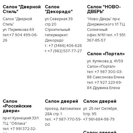
Салон "Дверной
Салон
Салон "НОВО-
Стиль"
"Декорадо"
ДВЕРЬ"
Салон "Дверной
ул.Северная 39
"Ново-Дверь" пр-к.
Стиль"
стр.20
Дзержинского 1/1 ТЦ
ул. Пермякова 69
Строительный
Солнечный
тел:+7 904 499-06-
гипермаркет
офис №61 тел. +7 951
26
Декорадо
367-85-57
т.: +7 (3466) 406-626
т.:+7 (982) 537-77-27
Салон «Портал»
ул. Кутякова д. 41/59
Салон «Портал»
тел: +7 987 300-03-
88 Самсонова Елена
тел: +7 927 223-69-
84 Дружина Елена
Салон
Салон дверей
Салон дверей
«Российские
проезд. Автоматики
ул. 25 лет Октября,
двери»
28А стр. 1
1стр. 95
пр-кт Кузнецкий 33/1
тел.: +7 987-770-59-
+7 961-684-98-79
ТЦ. "Облака"
00
тел: +7 991 372-32-
Салон дверей