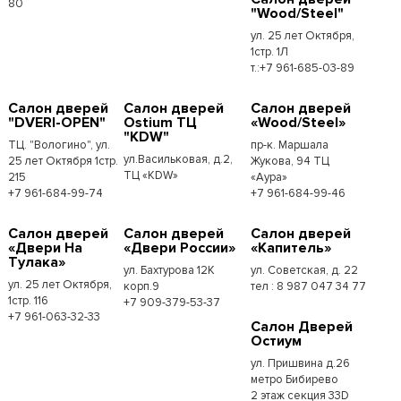
80
"Wood/Steel"
ул. 25 лет Октября,
1стр. 1Л
т.:+7 961-685-03-89
Салон дверей
Салон дверей
Салон дверей
"DVERI-OPEN"
Ostium ТЦ
«Wood/Steel»
"KDW"
ТЦ. "Вологино", ул.
пр-к. Маршала
ул.Васильковая, д.2,
25 лет Октября 1стр.
Жукова, 94 ТЦ
ТЦ «KDW»
215
«Аура»
+7 961-684-99-74
+7 961-684-99-46
Салон дверей
Салон дверей
Салон дверей
«Двери На
«Двери России»
«Капитель»
Тулака»
ул. Бахтурова 12К
ул. Советская, д. 22
ул. 25 лет Октября,
корп.9
тел : 8 987 047 34 77
1стр. 116
+7 909-379-53-37
+7 961-063-32-33
Салон Дверей
Остиум
ул. Пришвина д.26
метро Бибирево
2 этаж секция 33D