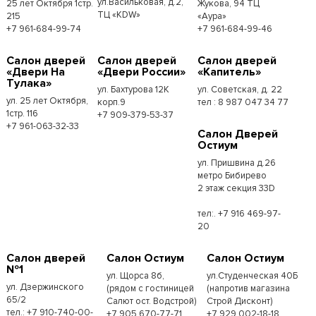
ул.Васильковая, д.2,
25 лет Октября 1стр.
Жукова, 94 ТЦ
ТЦ «KDW»
215
«Аура»
+7 961-684-99-74
+7 961-684-99-46
Салон дверей
Салон дверей
Салон дверей
«Двери На
«Двери России»
«Капитель»
Тулака»
ул. Бахтурова 12К
ул. Советская, д. 22
ул. 25 лет Октября,
корп.9
тел : 8 987 047 34 77
1стр. 116
+7 909-379-53-37
+7 961-063-32-33
Салон Дверей
Остиум
ул. Пришвина д.26
метро Бибирево
2 этаж секция 33D
тел:. +7 916 469-97-
20
Салон дверей
Салон Остиум
Салон Остиум
№1
ул. Щорса 8б,
ул.Студенческая 40Б
ул. Дзержинского
(рядом с гостиницей
(напротив магазина
65/2
Салют ост. Водстрой)
Строй Дисконт)
тел.: +7 910-740-00-
+7 905 670-77-71
+7 929 002-18-18