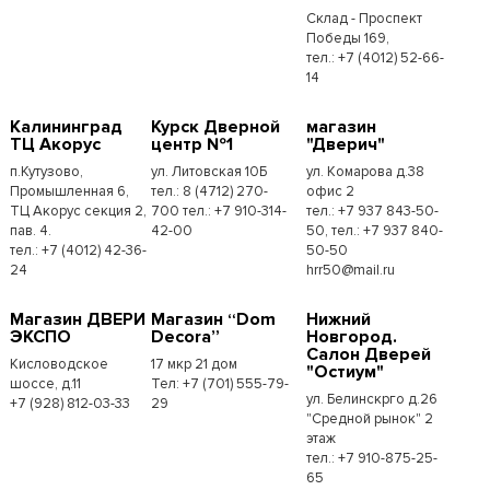
Склад - Проспект
Победы 169,
тел.:​ +7 (4012) 52-66-
14
Калининград
Курск Дверной
магазин
ТЦ Акорус
центр №1
"Дверич"
п.Кутузово,
ул. Литовская 10Б
ул. Комарова д.38
Промышленная 6,
тел.: 8 (4712) 270-
офис 2
ТЦ Акорус секция 2,
700 тел.: +7 910-314-
тел.: +7 937 843-50-
пав. 4.
42-00
50, тел.: +7 937 840-
тел.: +7 (4012) 42-36-
50-50
24
hrr50@mail.ru
Магазин ДВЕРИ
Магазин “Dom
Нижний
ЭКСПО
Decora”
Новгород.
Салон Дверей
Кисловодское
17 мкр 21 дом
"Остиум"
шоссе, д.11
Тел: +7 (701) 555-79-
ул. Белинскрго д.26
+7 (928) 812-03-33
29
"Средной рынок" 2
этаж
тел.: +7 910-875-25-
65