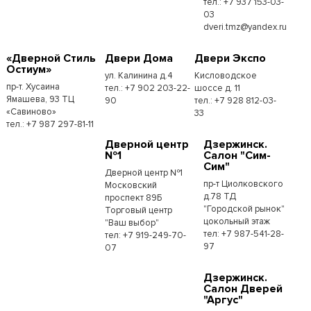
тел.: +7 937 153-03-
03
dveri.tmz@yandex.ru
«Дверной Стиль
Двери Дома
Двери Экспо
Остиум»
ул. Калинина д.4
Кисловодское
пр-т. Хусаина
тел.: +7 902 203-22-
шоссе д. 11
Ямашева, 93 ТЦ
90
тел.: +7 928 812-03-
«Савиново»
33
тел.: +7 987 297-81-11
Дверной центр
Дзержинск.
№1
Салон "Сим-
Сим"
Дверной центр №1
пр-т Циолковского
Московский
д.78 ТД
проспект 89Б
"Городской рынок"
Торговый центр
цокольный этаж
"Ваш выбор"
тел: +7 987-541-28-
тел: +7 919-249-70-
97
07
Дзержинск.
Салон Дверей
"Аргус"