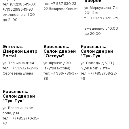
дверей
тел. +7 987 830-23-
тел. (812)986-19-93;
ул. Меркурьева, 7, п.
22 Захарчук Ксения
+7(962)686-19-93
201, 2 эт.
ежедневно с 11.00
т.: +7 812 979-99-79
до 21.00
ежедневно с 10:00
до 20:00
Энгельс.
Ярославль.
Ярославль.
Дверной центр
Салон дверей
Салон дверей
Portal
"Остиум"
"Тук-Тук"
ул. Тельмана д.14А
ул. Фрунзе д.30
ул. Победы д.6, ТЦ
тел: +7 917-324-21-16
(внутри аксона)
"Дом мод" 2 этаж
Сергеевна Елена
тел: +7 999-786-37-
тел: +7 (4852) 58-22-
88
48
Ярославль.
Салон дверей
"Тук-Тук"
ул. Вспольинское
поле, д.14
тел: +7 (4852) 49-35-
47