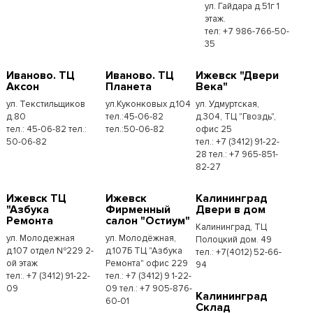
ул. Гайдара д.51г 1
этаж.
тел: +7 986-766-50-
35
Иваново. ТЦ
Иваново. ТЦ
Ижевск "Двери
Аксон
Планета
Века"
ул. Текстильщиков
ул.Куконковых д.104
ул. Удмуртская,
д.80
тел.:45-06-82
д.304, ТЦ "Гвоздь",
тел.: 45-06-82 тел.:
тел.:50-06-82
офис 25
50-06-82
тел.: +7 (3412) 91-22-
28 тел.: +7 965-851-
82-27
Ижевск ТЦ
Ижевск
Калининград
"Азбука
Фирменный
Двери в дом
Ремонта
салон "Остиум"
Калининград, ТЦ
ул. Молодежная
ул. Молодёжная,
Полоцкий дом. 49
д.107 отдел №229 2-
д.107Б ТЦ "Азбука
тел.: +7(4012) 52-66-
ой этаж
Ремонта" офис 229
94
тел:. +7 (3412) 91-22-
тел.: +7 (3412) 9 1-22-
09
09 тел.: +7 905-876-
Калининград
60-01
Склад