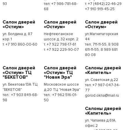
93
тел: +7 986-781-68-
т. +7 (4842) 22-46-29
68
+7 910 919-45-25
Cалон дверей
Cалон дверей
Cалон дверей
«Остиум»
«Остиум»
«Остиум»
ул. Болдина д. 87
Нефтеюганское
ул.Магнитагорская
кор. 1
шоссе д. 32 корп. 2
44
т. +7 910 860-00-60
т. +7 922 798-17-61
тел; 711-11-55, 8 908
т. +7 922 229-90-07
611-11-55, 8 989 681
80 08
Cалон дверей
Cалон дверей
Cалоны дверей
«Остиум» ТЦ
«Остиум» ТЦ
«Капитель»
"БЕКЕТОВ"
"Новая Эра"
ул. Советская д.22
ул. Бекетова 13А ТЦ
Московское шоссе
тел.:+7 987-047-34-
"БЕКЕТОВ"
д.20 ТЦ "Новая Эра"
77
тел.: +7 903 849-68-
тел.: +7 962 516-01-
gorod.okna@mail.ru
98
50
Cалоны дверей
«Капитель»
ул. Чапаева д.61А,
офис.2