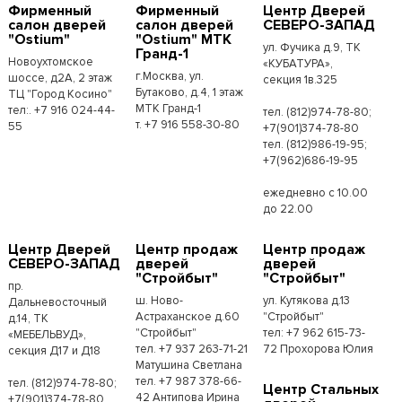
Фирменный
Фирменный
Центр Дверей
салон дверей
салон дверей
СЕВЕРО-ЗАПАД
"Ostium"
"Ostium" МТК
ул. Фучика д.9, ТК
Гранд-1
Новоухтомское
«КУБАТУРА»,
г.Москва, ул.
шоссе, д2А, 2 этаж
секция 1в.325
Бутаково, д.4, 1 этаж
ТЦ "Город Косино"
МТК Гранд-1
тел:. +7 916 024-44-
тел. (812)974-78-80;
т. +7 916 558-30-80
55
+7(901)374-78-80
тел. (812)986-19-95;
+7(962)686-19-95
ежедневно с 10.00
до 22.00
Центр Дверей
Центр продаж
Центр продаж
СЕВЕРО-ЗАПАД
дверей
дверей
"Стройбыт"
"Стройбыт"
пр.
ш. Ново-
ул. Кутякова д.13
Дальневосточный
Астраханское д.60
"Стройбыт"
д.14, ТК
"Стройбыт"
тел: +7 962 615-73-
«МЕБЕЛЬВУД»,
тел. +7 937 263-71-21
72 Прохорова Юлия
секция Д17 и Д18
Матушина Светлана
тел. +7 987 378-66-
тел. (812)974-78-80;
Центр Стальных
42 Антипова Ирина
+7(901)374-78-80