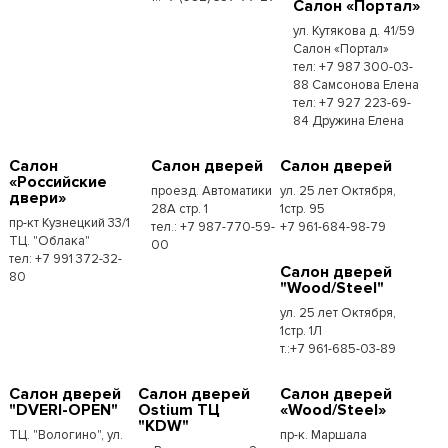
Салон «Портал»
ул. Кутякова д. 41/59
Салон «Портал»
тел: +7 987 300-03-
88 Самсонова Елена
тел: +7 927 223-69-
84 Дружина Елена
Салон
Салон дверей
Салон дверей
«Российские
проезд. Автоматики
ул. 25 лет Октября,
двери»
28А стр. 1
1стр. 95
пр-кт Кузнецкий 33/1
тел.: +7 987-770-59-
+7 961-684-98-79
ТЦ. "Облака"
00
тел: +7 991 372-32-
Салон дверей
80
"Wood/Steel"
ул. 25 лет Октября,
1стр. 1Л
т.:+7 961-685-03-89
Салон дверей
Салон дверей
Салон дверей
"DVERI-OPEN"
Ostium ТЦ
«Wood/Steel»
"KDW"
ТЦ. "Вологино", ул.
пр-к. Маршала