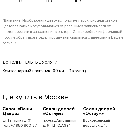
ID 1
ID 3
ID 4
*Внимание! Изображения дверных полотен и арок, рисунки стёкол,
цветовая гамма могут отличаться от реальных в зависимости от
цветопередачи и разрешения монитора. За подробной информацией
просим обратиться в отдел продаж или связаться с дилерами в Вашем
регионе.
ДОПОЛНИТЕЛЬНЫЕ УСЛУГИ
Компланарный наличник 100 мм (1 компл.)
Где купить в Москве
Cалон «Ваши
Cалон дверей
Cалон дверей
Двери»
«Остиум»
«Остиум»
ул. Гагарина д. 91
проезд Автоматики
Воскресенский
тел.: +7 950 800-27-
д.16 ТЦ "CLASS"
переулок д. 17