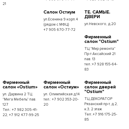
21
Салон Остиум
ТЕ. САМЫЕ.
ДВЕРИ
ул.Есенина 9 корп.4
ул.Невского, д.20
(рядом с МФЦ)
+7 905 670-77-72
Фирменный
салон "Ostium"
ТЦ "Мир ремонта"
Пр-т Аксайский 21
пав. 13
тел.:+7 928 155-64-
83
Фирменный
Фирменный
Фирменный
салон «Ostium»
салон «Остиум»
салон дверей
"Ostium"
ул. Дарвина 2 ТЦ
ул. Олимпийская д.14
ТЦ ДЕКОРАТОР
"Мега Мебель" пав.
тел.: +7 902 353-20-
Рязанский пр-т, д.2,
127
20
к.3, 2 этаж
Тел.: +7 982 305-41-
Тел:.+7 916 175-25-
22, +7 912 477-99-25
85