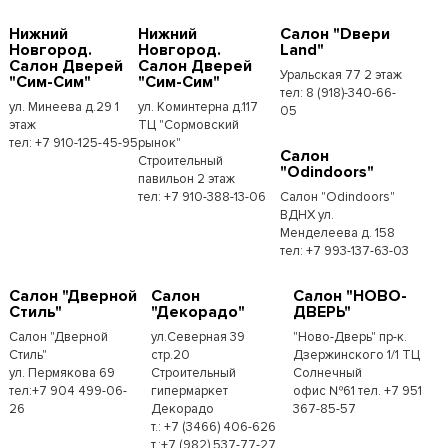
Нижний
Нижний
Салон "Dвери
Новгород.
Новгород.
Land"
Салон Дверей
Салон Дверей
Уральская 77 2 этаж
"Сим-Сим"
"Сим-Сим"
тел: 8 (918)-340-66-
ул. Минеева д.29 1
ул. Коминтерна д.117
05
этаж
ТЦ "Сормовский
тел: +7 910-125-45-95
рынок"
Салон
Строительный
"Odindoors"
павильон 2 этаж
тел: +7 910-388-13-06
Салон "Odindoors"
ВДНХ ул.
Менделеева д. 158
тел: +7 993-137-63-03
Салон "Дверной
Салон
Салон "НОВО-
Стиль"
"Декорадо"
ДВЕРЬ"
Салон "Дверной
ул.Северная 39
"Ново-Дверь" пр-к.
Стиль"
стр.20
Дзержинского 1/1 ТЦ
ул. Пермякова 69
Строительный
Солнечный
тел:+7 904 499-06-
гипермаркет
офис №61 тел. +7 951
26
Декорадо
367-85-57
т.: +7 (3466) 406-626
т.:+7 (982) 537-77-27