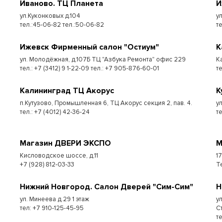
Иваново. ТЦ Планета
И
ул.Куконковых д.104
у
тел.:45-06-82 тел.:50-06-82
те
Ижевск Фирменный салон "Остиум"
К
ул. Молодёжная, д.107Б ТЦ "Азбука Ремонта" офис 229
К
тел.: +7 (3412) 9 1-22-09 тел.: +7 905-876-60-01
т
Калининград ТЦ Акорус
К
п.Кутузово, Промышленная 6, ТЦ Акорус секция 2, пав. 4.
у
тел.: +7 (4012) 42-36-24
те
Магазин ДВЕРИ ЭКСПО
М
Кисловодское шоссе, д.11
1
+7 (928) 812-03-33
Т
Нижний Новгород. Салон Дверей "Сим-Сим"
Н
ул. Минеева д.29 1 этаж
у
тел: +7 910-125-45-95
С
т