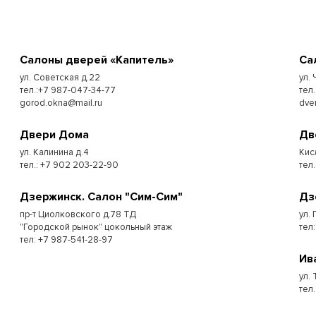
Cалоны дверей «Капитель»
Cа
ул. Советская д.22
ул.
тел.:+7 987-047-34-77
тел.
gorod.okna@mail.ru
dve
Двери Дома
Дв
ул. Калинина д.4
Кис
тел.: +7 902 203-22-90
тел.
Дзержинск. Салон "Сим-Сим"
Дз
пр-т Циолковского д.78 ТД
ул. 
"Городской рынок" цокольный этаж
тел
тел: +7 987-541-28-97
Ив
ул.
тел.