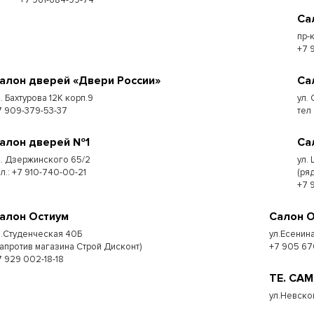
+7 961-684-99-74
Са
пр-
+7 
алон дверей «Двери России»
Са
л. Бахтурова 12К корп.9
ул. 
7 909-379-53-37
тел
алон дверей №1
Са
л. Дзержинского 65/2
ул.
ел.: +7 910-740-00-21
(ря
+7 
алон Остиум
Салон 
л.Студенческая 40Б
ул.Есенина
напротив магазина Строй Дисконт)
+7 905 67
7 929 002-18-18
ТЕ. СА
ул.Невско