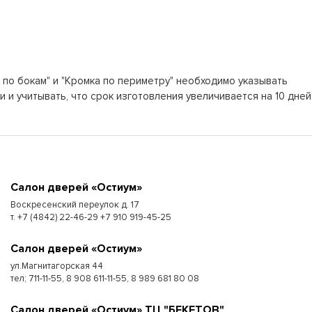
а по бокам" и "Кромка по периметру" необходимо указывать
 и учитывать, что срок изготовления увеличивается на 10 дней
Cалон дверей «Остиум»
Воскресенский переулок д. 17
т. +7 (4842) 22-46-29 +7 910 919-45-25
Cалон дверей «Остиум»
ул.Магнитагорская 44
тел; 711-11-55, 8 908 611-11-55, 8 989 681 80 08
Cалон дверей «Остиум» ТЦ "БЕКЕТОВ"