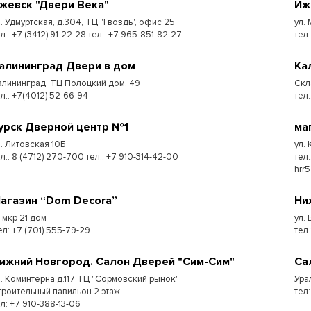
жевск "Двери Века"
Иж
л. Удмуртская, д.304, ТЦ "Гвоздь", офис 25
ул.
л.: +7 (3412) 91-22-28 тел.: +7 965-851-82-27
тел:
алининград Двери в дом
Ка
алининград, ТЦ Полоцкий дом. 49
Скл
ел.: +7(4012) 52-66-94
тел.
урск Дверной центр №1
ма
л. Литовская 10Б
ул.
л.: 8 (4712) 270-700 тел.: +7 910-314-42-00
тел
hrr
агазин “Dom Decora”
Ни
7 мкр 21 дом
ул.
ел: +7 (701) 555-79-29
тел
ижний Новгород. Салон Дверей "Сим-Сим"
Са
л. Коминтерна д.117 ТЦ "Сормовский рынок"
Ура
троительный павильон 2 этаж
тел:
ел: +7 910-388-13-06