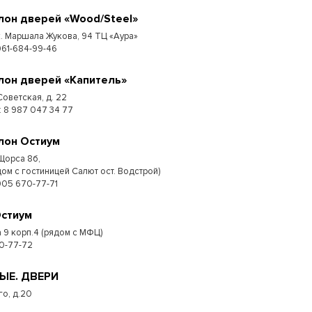
лон дверей «Wood/Steel»
к. Маршала Жукова, 94 ТЦ «Аура»
961-684-99-46
лон дверей «Капитель»
Советская, д. 22
 : 8 987 047 34 77
лон Остиум
 Щорса 8б,
дом с гостиницей Салют ост. Водстрой)
905 670-77-71
Остиум
 9 корп.4 (рядом с МФЦ)
0-77-72
МЫЕ. ДВЕРИ
го, д.20