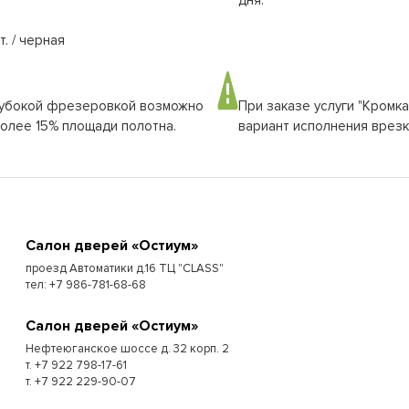
дня.
. / черная
глубокой фрезеровкой возможно
При заказе услуги "Кромк
более 15% площади полотна.
вариант исполнения врезки
Cалон дверей «Остиум»
проезд Автоматики д.16 ТЦ "CLASS"
тел: +7 986-781-68-68
Cалон дверей «Остиум»
Нефтеюганское шоссе д. 32 корп. 2
т. +7 922 798-17-61
т. +7 922 229-90-07