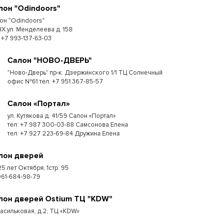
лон "Odindoors"
он "Odindoors"
Х ул. Менделеева д. 158
: +7 993-137-63-03
Салон "НОВО-ДВЕРЬ"
"Ново-Дверь" пр-к. Дзержинского 1/1 ТЦ Солнечный
офис №61 тел. +7 951 367-85-57
Салон «Портал»
ул. Кутякова д. 41/59 Салон «Портал»
тел: +7 987 300-03-88 Самсонова Елена
тел: +7 927 223-69-84 Дружина Елена
лон дверей
25 лет Октября, 1стр. 95
961-684-98-79
лон дверей Ostium ТЦ "KDW"
Васильковая, д.2, ТЦ «KDW»