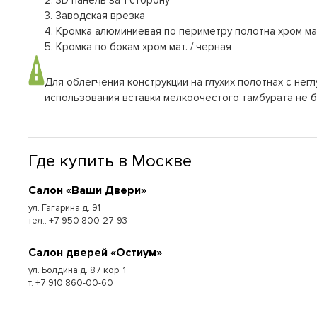
2. 3D панель за 1 сторону
3. Заводская врезка
4. Кромка алюминиевая по периметру полотна хром мат
5. Кромка по бокам хром мат. / черная
Для облегчения конструкции на глухих полотнах с не
использования вставки мелкоочестого тамбурата не 
Где купить в Москве
Cалон «Ваши Двери»
ул. Гагарина д. 91
тел.: +7 950 800-27-93
Cалон дверей «Остиум»
ул. Болдина д. 87 кор. 1
т. +7 910 860-00-60