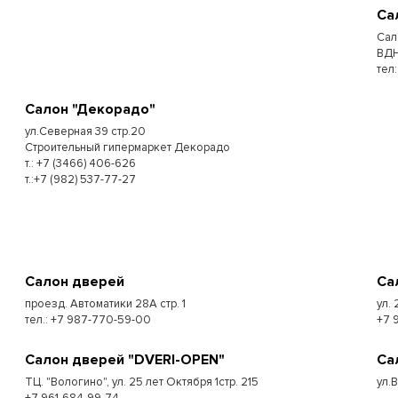
Са
Сал
ВДН
тел
Салон "Декорадо"
ул.Северная 39 стр.20
Строительный гипермаркет Декорадо
т.: +7 (3466) 406-626
т.:+7 (982) 537-77-27
Салон дверей
Са
проезд. Автоматики 28А стр. 1
ул. 
тел.: +7 987-770-59-00
+7 
Салон дверей "DVERI-OPEN"
Са
ТЦ. "Вологино", ул. 25 лет Октября 1стр. 215
ул.