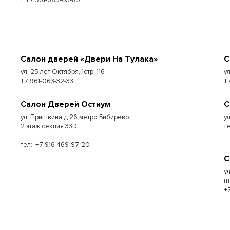
т.:+7 961-685-03-89
Салон дверей «Двери На Тулака»
С
ул. 25 лет Октября, 1стр. 116
у
+7 961-063-32-33
+
Салон Дверей Остиум
С
ул. Пришвина д.26 метро Бибирево
у
2 этаж секция 33D
т
тел:. +7 916 469-97-20
С
у
(
+