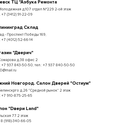
евск ТЦ "Азбука Ремонта
 Молодежная д.107 отдел №229 2-ой этаж
. +7 (3412) 91-22-09
лининград Склад
ад - Проспект Победы 169,
:​ +7 (4012) 52-66-14
газин "Дверич"
 Комарова д.38 офис 2
.: +7 937 843-50-50, тел.: +7 937 840-50-50
50@mail.ru
жний Новгород. Салон Дверей "Остиум"
 Белинскрго д.26 "Средной рынок" 2 этаж
.: +7 910-875-25-65
лон "Dвери Land"
льская 77 2 этаж
 8 (918)-340-66-05