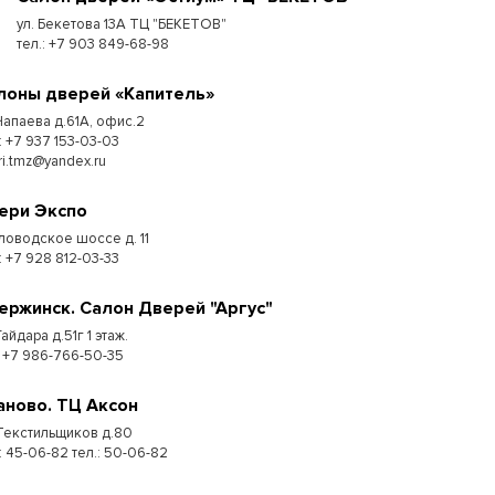
ул. Бекетова 13А ТЦ "БЕКЕТОВ"
тел.: +7 903 849-68-98
лоны дверей «Капитель»
 Чапаева д.61А, офис.2
: +7 937 153-03-03
ri.tmz@yandex.ru
ери Экспо
ловодское шоссе д. 11
: +7 928 812-03-33
ержинск. Салон Дверей "Аргус"
Гайдара д.51г 1 этаж.
: +7 986-766-50-35
аново. ТЦ Аксон
 Текстильщиков д.80
: 45-06-82 тел.: 50-06-82