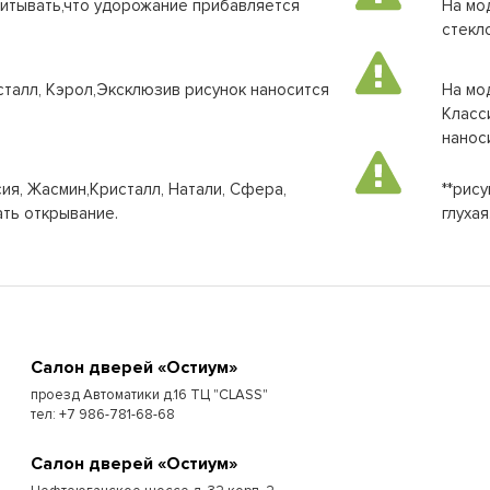
читывать,что удорожание прибавляется
На мо
стекл
сталл, Кэрол,Эксклюзив рисунок наносится
На мо
Класс
нанос
ия, Жасмин,Кристалл, Натали, Сфера,
**рис
ть открывание.
глухая
Cалон дверей «Остиум»
проезд Автоматики д.16 ТЦ "CLASS"
тел: +7 986-781-68-68
Cалон дверей «Остиум»