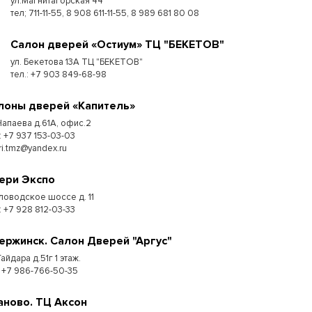
ул.Магнитагорская 44
тел; 711-11-55, 8 908 611-11-55, 8 989 681 80 08
Cалон дверей «Остиум» ТЦ "БЕКЕТОВ"
ул. Бекетова 13А ТЦ "БЕКЕТОВ"
тел.: +7 903 849-68-98
лоны дверей «Капитель»
 Чапаева д.61А, офис.2
: +7 937 153-03-03
ri.tmz@yandex.ru
ери Экспо
ловодское шоссе д. 11
: +7 928 812-03-33
ержинск. Салон Дверей "Аргус"
Гайдара д.51г 1 этаж.
: +7 986-766-50-35
аново. ТЦ Аксон