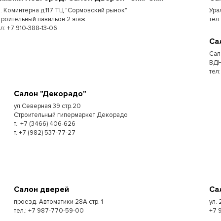
л. Коминтерна д.117 ТЦ "Сормовский рынок"
Ура
троительный павильон 2 этаж
тел:
ел: +7 910-388-13-06
Са
Сал
ВДН
тел
Салон "Декорадо"
ул.Северная 39 стр.20
Строительный гипермаркет Декорадо
т.: +7 (3466) 406-626
т.:+7 (982) 537-77-27
Салон дверей
Са
проезд. Автоматики 28А стр. 1
ул. 
тел.: +7 987-770-59-00
+7 