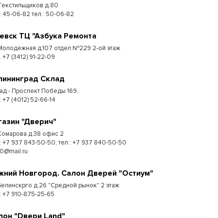
 Текстильщиков д.80
: 45-06-82 тел.: 50-06-82
евск ТЦ "Азбука Ремонта
 Молодежная д.107 отдел №229 2-ой этаж
. +7 (3412) 91-22-09
лининград Склад
ад - Проспект Победы 169,
:​ +7 (4012) 52-66-14
газин "Дверич"
 Комарова д.38 офис 2
.: +7 937 843-50-50, тел.: +7 937 840-50-50
50@mail.ru
жний Новгород. Салон Дверей "Остиум"
 Белинскрго д.26 "Средной рынок" 2 этаж
.: +7 910-875-25-65
лон "Dвери Land"