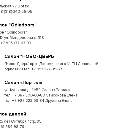
льская 77 2 этаж
 8 (918)-340-66-05
лон "Odindoors"
он "Odindoors"
Х ул. Менделеева д. 158
: +7 993-137-63-03
Салон "НОВО-ДВЕРЬ"
"Ново-Дверь" пр-к. Дзержинского 1/1 ТЦ Солнечный
офис №61 тел. +7 951 367-85-57
Салон «Портал»
ул. Кутякова д. 41/59 Салон «Портал»
тел: +7 987 300-03-88 Самсонова Елена
тел: +7 927 223-69-84 Дружина Елена
лон дверей
25 лет Октября, 1стр. 95
961-684-98-79