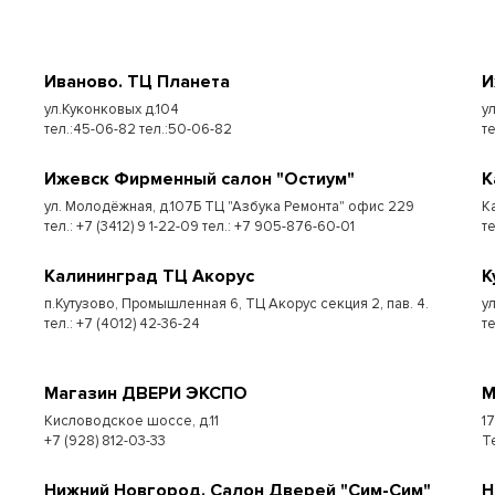
Иваново. ТЦ Планета
И
ул.Куконковых д.104
у
тел.:45-06-82 тел.:50-06-82
те
Ижевск Фирменный салон "Остиум"
К
ул. Молодёжная, д.107Б ТЦ "Азбука Ремонта" офис 229
К
тел.: +7 (3412) 9 1-22-09 тел.: +7 905-876-60-01
т
Калининград ТЦ Акорус
К
п.Кутузово, Промышленная 6, ТЦ Акорус секция 2, пав. 4.
у
тел.: +7 (4012) 42-36-24
те
Магазин ДВЕРИ ЭКСПО
М
Кисловодское шоссе, д.11
1
+7 (928) 812-03-33
Т
Нижний Новгород. Салон Дверей "Сим-Сим"
Н