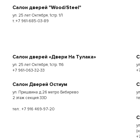
Салон дверей "Wood/Steel"
ул. 25 лет Октября, 1стр. 1Л
т.:+7 961-685-03-89
Салон дверей «Двери На Тулака»
С
ул. 25 лет Октября, 1стр. 116
у
+7 961-063-32-33
+
Салон Дверей Остиум
С
ул. Пришвина д.26 метро Бибирево
у
2 этаж секция 33D
т
тел:. +7 916 469-97-20
С
у
(
+