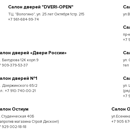
Салон дверей "DVERI-OPEN"
Са
ТЦ. "Вологино", ул. 25 лет Октября 1стр. 215
ул.
+7 961-684-99-74
Са
пр-
+7 
алон дверей «Двери России»
Са
л. Бахтурова 12К корп.9
ул. 
7 909-379-53-37
тел
алон дверей №1
Са
л. Дзержинского 65/2
ул.
ел.: +7 910-740-00-21
(ря
+7 
алон Остиум
Салон 
л.Студенческая 40Б
ул.Есенина
напротив магазина Строй Дисконт)
+7 905 67
7 929 002-18-18