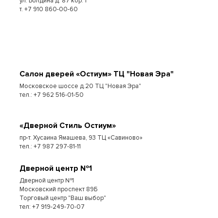
ул. Болдина д. 87 кор. 1
т. +7 910 860-00-60
Cалон дверей «Остиум» ТЦ "Новая Эра"
Московское шоссе д.20 ТЦ "Новая Эра"
тел.: +7 962 516-01-50
«Дверной Стиль Остиум»
пр-т. Хусаина Ямашева, 93 ТЦ «Савиново»
тел.: +7 987 297-81-11
Дверной центр №1
Дверной центр №1
Московский проспект 89Б
Торговый центр "Ваш выбор"
тел: +7 919-249-70-07