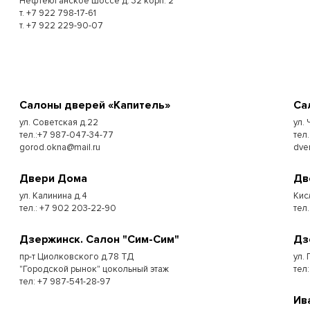
Нефтеюганское шоссе д. 32 корп. 2
т. +7 922 798-17-61
т. +7 922 229-90-07
Cалоны дверей «Капитель»
Cа
ул. Советская д.22
ул.
тел.:+7 987-047-34-77
тел.
gorod.okna@mail.ru
dve
Двери Дома
Дв
ул. Калинина д.4
Кис
тел.: +7 902 203-22-90
тел.
Дзержинск. Салон "Сим-Сим"
Дз
пр-т Циолковского д.78 ТД
ул. 
"Городской рынок" цокольный этаж
тел
тел: +7 987-541-28-97
Ив