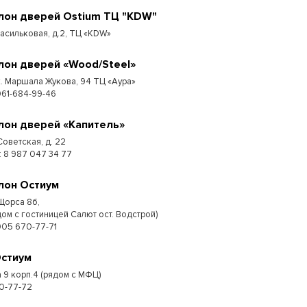
лон дверей Ostium ТЦ "KDW"
Васильковая, д.2, ТЦ «KDW»
лон дверей «Wood/Steel»
к. Маршала Жукова, 94 ТЦ «Аура»
961-684-99-46
лон дверей «Капитель»
Советская, д. 22
 : 8 987 047 34 77
лон Остиум
 Щорса 8б,
дом с гостиницей Салют ост. Водстрой)
905 670-77-71
Остиум
 9 корп.4 (рядом с МФЦ)
0-77-72