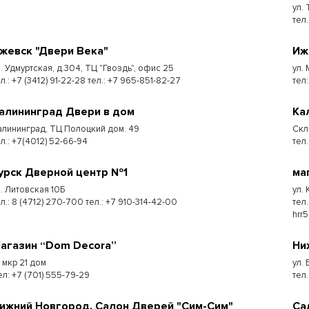
ул.
тел.
жевск "Двери Века"
Иж
л. Удмуртская, д.304, ТЦ "Гвоздь", офис 25
ул.
л.: +7 (3412) 91-22-28 тел.: +7 965-851-82-27
тел:
алининград Двери в дом
Ка
алининград, ТЦ Полоцкий дом. 49
Скл
ел.: +7(4012) 52-66-94
тел.
урск Дверной центр №1
ма
л. Литовская 10Б
ул.
л.: 8 (4712) 270-700 тел.: +7 910-314-42-00
тел
hrr
агазин “Dom Decora”
Ни
7 мкр 21 дом
ул.
ел: +7 (701) 555-79-29
тел
ижний Новгород. Салон Дверей "Сим-Сим"
Са