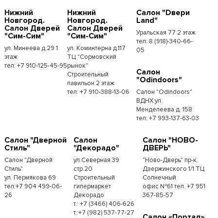
Нижний
Нижний
Салон "Dвери
Новгород.
Новгород.
Land"
Салон Дверей
Салон Дверей
Уральская 77 2 этаж
"Сим-Сим"
"Сим-Сим"
тел: 8 (918)-340-66-
ул. Минеева д.29 1
ул. Коминтерна д.117
05
этаж
ТЦ "Сормовский
тел: +7 910-125-45-95
рынок"
Салон
Строительный
"Odindoors"
павильон 2 этаж
тел: +7 910-388-13-06
Салон "Odindoors"
ВДНХ ул.
Менделеева д. 158
тел: +7 993-137-63-03
Салон "Дверной
Салон
Салон "НОВО-
Стиль"
"Декорадо"
ДВЕРЬ"
Салон "Дверной
ул.Северная 39
"Ново-Дверь" пр-к.
Стиль"
стр.20
Дзержинского 1/1 ТЦ
ул. Пермякова 69
Строительный
Солнечный
тел:+7 904 499-06-
гипермаркет
офис №61 тел. +7 951
26
Декорадо
367-85-57
т.: +7 (3466) 406-626
т.:+7 (982) 537-77-27
Салон «Портал»