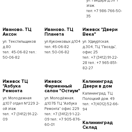
ул. Гайдара д.51г 1
этаж.
тел: +7 986-766-50-
35
Иваново. ТЦ
Иваново. ТЦ
Ижевск "Двери
Аксон
Планета
Века"
ул. Текстильщиков
ул.Куконковых д.104
ул. Удмуртская,
д.80
тел.:45-06-82
д.304, ТЦ "Гвоздь",
тел.: 45-06-82 тел.:
тел.:50-06-82
офис 25
50-06-82
тел.: +7 (3412) 91-22-
28 тел.: +7 965-851-
82-27
Ижевск ТЦ
Ижевск
Калининград
"Азбука
Фирменный
Двери в дом
Ремонта
салон "Остиум"
Калининград, ТЦ
ул. Молодежная
ул. Молодёжная,
Полоцкий дом. 49
д.107 отдел №229 2-
д.107Б ТЦ "Азбука
тел.: +7(4012) 52-66-
ой этаж
Ремонта" офис 229
94
тел:. +7 (3412) 91-22-
тел.: +7 (3412) 9 1-22-
09
09 тел.: +7 905-876-
Калининград
60-01
Склад