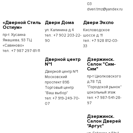
03
dveri.tmz@yandex.ru
«Дверной Стиль
Двери Дома
Двери Экспо
Остиум»
ул. Калинина д.4
Кисловодское
пр-т. Хусаина
тел.: +7 902 203-22-
шоссе д. 11
Ямашева, 93 ТЦ
90
тел.: +7 928 812-03-
«Савиново»
33
тел.: +7 987 297-81-11
Дверной центр
Дзержинск.
№1
Салон "Сим-
Сим"
Дверной центр №1
пр-т Циолковского
Московский
д.78 ТД
проспект 89Б
"Городской рынок"
Торговый центр
цокольный этаж
"Ваш выбор"
тел: +7 987-541-28-
тел: +7 919-249-70-
97
07
Дзержинск.
Салон Дверей
"Аргус"