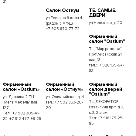
21
Салон Остиум
ТЕ. САМЫЕ.
ДВЕРИ
ул.Есенина 9 корп.4
ул.Невского, д.20
(рядом с МФЦ)
+7 905 670-77-72
Фирменный
салон "Ostium"
ТЦ "Мир ремонта"
Пр-т Аксайский 21
пав. 13
тел.:+7 928 155-64-
83
Фирменный
Фирменный
Фирменный
салон «Ostium»
салон «Остиум»
салон дверей
"Ostium"
ул. Дарвина 2 ТЦ
ул. Олимпийская д.14
ТЦ ДЕКОРАТОР
"Мега Мебель" пав.
тел.: +7 902 353-20-
Рязанский пр-т, д.2,
127
20
к.3, 2 этаж
Тел.: +7 982 305-41-
Тел:.+7 916 175-25-
22, +7 912 477-99-25
85