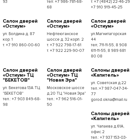
93
тел: +7 986-781-68-
т. +7 (4842) 22-46-29
68
+7 910 919-45-25
Cалон дверей
Cалон дверей
Cалон дверей
«Остиум»
«Остиум»
«Остиум»
ул. Болдина д. 87
Нефтеюганское
ул.Магнитагорская
кор. 1
шоссе д. 32 корп. 2
44
т. +7 910 860-00-60
т. +7 922 798-17-61
тел; 711-11-55, 8 908
т. +7 922 229-90-07
611-11-55, 8 989 681
80 08
Cалон дверей
Cалон дверей
Cалоны дверей
«Остиум» ТЦ
«Остиум» ТЦ
«Капитель»
"БЕКЕТОВ"
"Новая Эра"
ул. Советская д.22
ул. Бекетова 13А ТЦ
Московское шоссе
тел.:+7 987-047-34-
"БЕКЕТОВ"
д.20 ТЦ "Новая Эра"
77
тел.: +7 903 849-68-
тел.: +7 962 516-01-
gorod.okna@mail.ru
98
50
Cалоны дверей
«Капитель»
ул. Чапаева д.61А,
офис.2
тел.: +7 937 153-03-