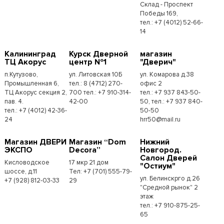
Склад - Проспект
Победы 169,
тел.:​ +7 (4012) 52-66-
14
Калининград
Курск Дверной
магазин
ТЦ Акорус
центр №1
"Дверич"
п.Кутузово,
ул. Литовская 10Б
ул. Комарова д.38
Промышленная 6,
тел.: 8 (4712) 270-
офис 2
ТЦ Акорус секция 2,
700 тел.: +7 910-314-
тел.: +7 937 843-50-
пав. 4.
42-00
50, тел.: +7 937 840-
тел.: +7 (4012) 42-36-
50-50
24
hrr50@mail.ru
Магазин ДВЕРИ
Магазин “Dom
Нижний
ЭКСПО
Decora”
Новгород.
Салон Дверей
Кисловодское
17 мкр 21 дом
"Остиум"
шоссе, д.11
Тел: +7 (701) 555-79-
ул. Белинскрго д.26
+7 (928) 812-03-33
29
"Средной рынок" 2
этаж
тел.: +7 910-875-25-
65