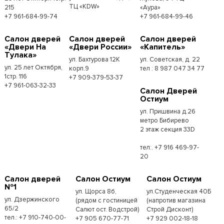
ТЦ «KDW»
215
«Аура»
+7 961-684-99-74
+7 961-684-99-46
Салон дверей
Салон дверей
Салон дверей
«Двери На
«Двери России»
«Капитель»
Тулака»
ул. Бахтурова 12К
ул. Советская, д. 22
ул. 25 лет Октября,
корп.9
тел : 8 987 047 34 77
1стр. 116
+7 909-379-53-37
+7 961-063-32-33
Салон Дверей
Остиум
ул. Пришвина д.26
метро Бибирево
2 этаж секция 33D
тел:. +7 916 469-97-
20
Салон дверей
Салон Остиум
Салон Остиум
№1
ул. Щорса 8б,
ул.Студенческая 40Б
ул. Дзержинского
(рядом с гостиницей
(напротив магазина
65/2
Салют ост. Водстрой)
Строй Дисконт)
тел.: +7 910-740-00-
+7 905 670-77-71
+7 929 002-18-18