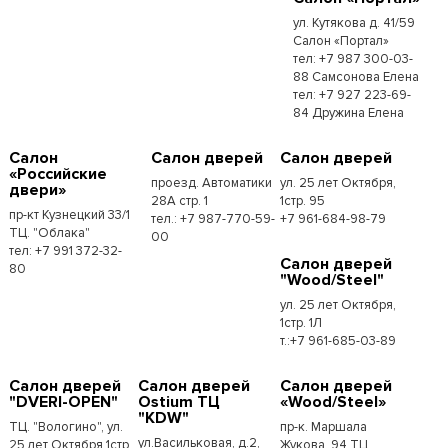
ул. Кутякова д. 41/59
Салон «Портал»
тел: +7 987 300-03-
88 Самсонова Елена
тел: +7 927 223-69-
84 Дружина Елена
Салон
Салон дверей
Салон дверей
«Российские
проезд. Автоматики
ул. 25 лет Октября,
двери»
28А стр. 1
1стр. 95
пр-кт Кузнецкий 33/1
тел.: +7 987-770-59-
+7 961-684-98-79
ТЦ. "Облака"
00
тел: +7 991 372-32-
Салон дверей
80
"Wood/Steel"
ул. 25 лет Октября,
1стр. 1Л
т.:+7 961-685-03-89
Салон дверей
Салон дверей
Салон дверей
"DVERI-OPEN"
Ostium ТЦ
«Wood/Steel»
"KDW"
ТЦ. "Вологино", ул.
пр-к. Маршала
ул.Васильковая, д.2,
25 лет Октября 1стр.
Жукова, 94 ТЦ