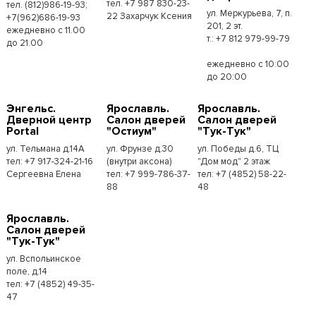
тел. +7 987 830-23-
тел. (812)986-19-93;
ул. Меркурьева, 7, п.
22 Захарчук Ксения
+7(962)686-19-93
201, 2 эт.
ежедневно с 11.00
т.: +7 812 979-99-79
до 21.00
ежедневно с 10:00
до 20:00
Энгельс.
Ярославль.
Ярославль.
Дверной центр
Салон дверей
Салон дверей
Portal
"Остиум"
"Тук-Тук"
ул. Тельмана д.14А
ул. Фрунзе д.30
ул. Победы д.6, ТЦ
тел: +7 917-324-21-16
(внутри аксона)
"Дом мод" 2 этаж
Сергеевна Елена
тел: +7 999-786-37-
тел: +7 (4852) 58-22-
88
48
Ярославль.
Салон дверей
"Тук-Тук"
ул. Вспольинское
поле, д.14
тел: +7 (4852) 49-35-
47