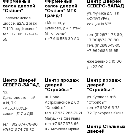
Фирменный
Фирменный
Центр Дверей
салон дверей
салон дверей
СЕВЕРО-ЗАПАД
"Ostium"
"Ostium" МТК
ул. Фучика д.9, ТК
Гранд-1
Новоухтомское
«КУБАТУРА»,
г.Москва, ул.
шоссе, д2А, 2 этаж
секция 1в.325
Бутаково, д.4, 1 этаж
ТЦ "Город Косино"
МТК Гранд-1
тел:. +7 916 024-44-
тел. (812)974-78-80;
т. +7 916 558-30-80
55
+7(901)374-78-80
тел. (812)986-19-95;
+7(962)686-19-95
ежедневно с 10.00
до 22.00
Центр Дверей
Центр продаж
Центр продаж
СЕВЕРО-ЗАПАД
дверей
дверей
"Стройбыт"
"Стройбыт"
пр.
ш. Ново-
ул. Кутякова д.13
Дальневосточный
Астраханское д.60
"Стройбыт"
д.14, ТК
"Стройбыт"
тел: +7 962 615-73-
«МЕБЕЛЬВУД»,
тел. +7 937 263-71-21
72 Прохорова Юлия
секция Д17 и Д18
Матушина Светлана
тел. +7 987 378-66-
тел. (812)974-78-80;
Центр Стальных
42 Антипова Ирина
+7(901)374-78-80
дверей